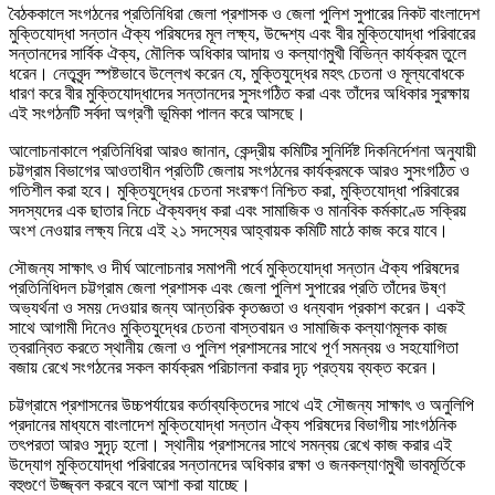
বৈঠককালে সংগঠনের প্রতিনিধিরা জেলা প্রশাসক ও জেলা পুলিশ সুপারের নিকট বাংলাদেশ
মুক্তিযোদ্ধা সন্তান ঐক্য পরিষদের মূল লক্ষ্য, উদ্দেশ্য এবং বীর মুক্তিযোদ্ধা পরিবারের
সন্তানদের সার্বিক ঐক্য, মৌলিক অধিকার আদায় ও কল্যাণমুখী বিভিন্ন কার্যক্রম তুলে
ধরেন। নেতৃবৃন্দ স্পষ্টভাবে উল্লেখ করেন যে, মুক্তিযুদ্ধের মহৎ চেতনা ও মূল্যবোধকে
ধারণ করে বীর মুক্তিযোদ্ধাদের সন্তানদের সুসংগঠিত করা এবং তাঁদের অধিকার সুরক্ষায়
এই সংগঠনটি সর্বদা অগ্রণী ভূমিকা পালন করে আসছে।
আলোচনাকালে প্রতিনিধিরা আরও জানান, কেন্দ্রীয় কমিটির সুনির্দিষ্ট দিকনির্দেশনা অনুযায়ী
চট্টগ্রাম বিভাগের আওতাধীন প্রতিটি জেলায় সংগঠনের কার্যক্রমকে আরও সুসংগঠিত ও
গতিশীল করা হবে। মুক্তিযুদ্ধের চেতনা সংরক্ষণ নিশ্চিত করা, মুক্তিযোদ্ধা পরিবারের
সদস্যদের এক ছাতার নিচে ঐক্যবদ্ধ করা এবং সামাজিক ও মানবিক কর্মকাণ্ডে সক্রিয়
অংশ নেওয়ার লক্ষ্য নিয়ে এই ২১ সদস্যের আহ্বায়ক কমিটি মাঠে কাজ করে যাবে।
সৌজন্য সাক্ষাৎ ও দীর্ঘ আলোচনার সমাপনী পর্বে মুক্তিযোদ্ধা সন্তান ঐক্য পরিষদের
প্রতিনিধিদল চট্টগ্রাম জেলা প্রশাসক এবং জেলা পুলিশ সুপারের প্রতি তাঁদের উষ্ণ
অভ্যর্থনা ও সময় দেওয়ার জন্য আন্তরিক কৃতজ্ঞতা ও ধন্যবাদ প্রকাশ করেন। একই
সাথে আগামী দিনেও মুক্তিযুদ্ধের চেতনা বাস্তবায়ন ও সামাজিক কল্যাণমূলক কাজ
ত্বরান্বিত করতে স্থানীয় জেলা ও পুলিশ প্রশাসনের সাথে পূর্ণ সমন্বয় ও সহযোগিতা
বজায় রেখে সংগঠনের সকল কার্যক্রম পরিচালনা করার দৃঢ় প্রত্যয় ব্যক্ত করেন।
চট্টগ্রামে প্রশাসনের উচ্চপর্যায়ের কর্তাব্যক্তিদের সাথে এই সৌজন্য সাক্ষাৎ ও অনুলিপি
প্রদানের মাধ্যমে বাংলাদেশ মুক্তিযোদ্ধা সন্তান ঐক্য পরিষদের বিভাগীয় সাংগঠনিক
তৎপরতা আরও সুদৃঢ় হলো। স্থানীয় প্রশাসনের সাথে সমন্বয় রেখে কাজ করার এই
উদ্যোগ মুক্তিযোদ্ধা পরিবারের সন্তানদের অধিকার রক্ষা ও জনকল্যাণমুখী ভাবমূর্তিকে
বহুগুণে উজ্জ্বল করবে বলে আশা করা যাচ্ছে।