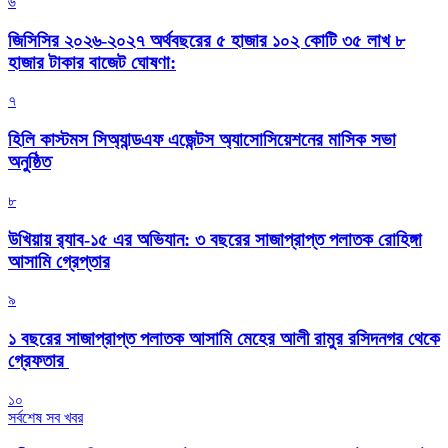
৬
জিসিসির ২০২৬-২০২৭ অর্থবছরের ৫ হাজার ১০২ কোটি ৩৫ লাখ ৮
হাজার টাকার বাজেট ঘোষণা:
৭
হিলি কাস্টমস সিঅ্যান্ডএফ এজেন্টস অ্যাসোসিয়েশনের মাসিক সভা
অনুষ্ঠিত
৮
উখিয়ায় র‍্যাব-১৫ এর অভিযান: ৩ বছরের সাজাপ্রাপ্ত পলাতক রোহিঙ্গা
আসামি গ্রেপ্তার
৯
১ বছরের সাজাপ্রাপ্ত পলাতক আসামি মেহের আলী রামুর রসিদনগর থেকে
গ্রেফতার ‎
১০
সর্বশেষ সব খবর