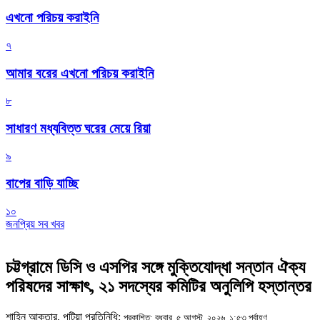
এখনো পরিচয় করাইনি
৭
আমার বরের এখনো পরিচয় করাইনি
৮
সাধারণ মধ্যবিত্ত ঘরের মেয়ে রিয়া
৯
বাপের বাড়ি যাচ্ছি
১০
জনপ্রিয় সব খবর
চট্টগ্রামে ডিসি ও এসপির সঙ্গে মুক্তিযোদ্ধা সন্তান ঐক্য
পরিষদের সাক্ষাৎ, ২১ সদস্যের কমিটির অনুলিপি হস্তান্তর
শাহিন আকতার, পটিয়া প্রতিনিধি:
প্রকাশিত: বুধবার, ৫ আগস্ট, ২০২৬, ১:৫৩ পূর্বাহ্ণ