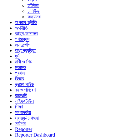
হলিউড
ঢালিউড
অন্যান্য
অপরাধ-দুর্নীতি
অর্থনীতি
আইন-আদালত
গণমাধ্যম
জনদুর্ভোগ
তথ্যপ্রযুক্তি
ধর্ম
নারী ও শিশু
মতামত
প্রবাস
ফিচার
ভ্রমণ গাইড
বন ও পরিবেশ
রাজধানী
লাইফস্টাইল
শিক্ষা
সম্পাদকীয়
স্বাস্থ্য-চিকিৎসা
সর্বশেষ
Reporter
Reporter Dashboard