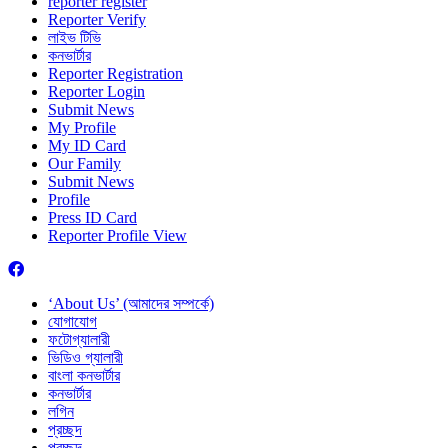
reporter register
Reporter Verify
লাইভ টিভি
কনভার্টার
Reporter Registration
Reporter Login
Submit News
My Profile
My ID Card
Our Family
Submit News
Profile
Press ID Card
Reporter Profile View
‘About Us’ (আমাদের সম্পর্কে)
যোগাযোগ
ফটোগ্যালারী
ভিডিও গ্যালারী
বাংলা কনভার্টার
কনভার্টার
লগিন
প্রচ্ছদ
প্রচ্ছদ