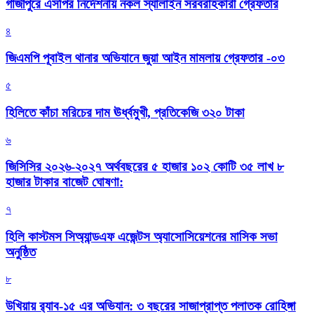
গাজীপুরে এসপির নির্দেশনায় নকল স্যালাইন সরবরাহকারী গ্রেফতার
৪
জিএমপি পূবাইল থানার অভিযানে জুয়া আইন মামলায় গ্রেফতার -০৩
৫
হিলিতে কাঁচা মরিচের দাম ঊর্ধ্বমুখী, প্রতিকেজি ৩২০ টাকা
৬
জিসিসির ২০২৬-২০২৭ অর্থবছরের ৫ হাজার ১০২ কোটি ৩৫ লাখ ৮
হাজার টাকার বাজেট ঘোষণা:
৭
হিলি কাস্টমস সিঅ্যান্ডএফ এজেন্টস অ্যাসোসিয়েশনের মাসিক সভা
অনুষ্ঠিত
৮
উখিয়ায় র‍্যাব-১৫ এর অভিযান: ৩ বছরের সাজাপ্রাপ্ত পলাতক রোহিঙ্গা