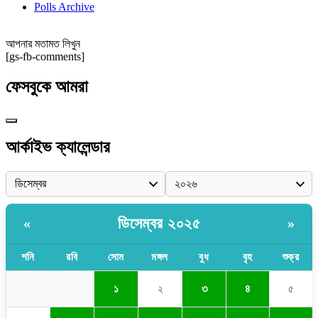
Polls Archive
আপনার মতামত লিখুন
[gs-fb-comments]
ফেসবুকে আমরা
আর্কাইভ ক্যালেন্ডার
ডিসেম্বর ২০২৫
«
»
শনি
রবি
সোম
মঙ্গল
বুধ
বৃহ
শুক্র
১
২
৩
৪
৫