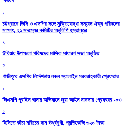
বিতরণ
১
চট্টগ্রামে ডিসি ও এসপির সঙ্গে মুক্তিযোদ্ধা সন্তান ঐক্য পরিষদের
সাক্ষাৎ, ২১ সদস্যের কমিটির অনুলিপি হস্তান্তর
২
উখিয়ায় উপজেলা পরিষদের মাসিক সাধারণ সভা অনুষ্ঠিত
৩
গাজীপুরে এসপির নির্দেশনায় নকল স্যালাইন সরবরাহকারী গ্রেফতার
৪
জিএমপি পূবাইল থানার অভিযানে জুয়া আইন মামলায় গ্রেফতার -০৩
৫
হিলিতে কাঁচা মরিচের দাম ঊর্ধ্বমুখী, প্রতিকেজি ৩২০ টাকা