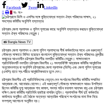
Facebook
Tweet
LinkedIn
অ-
অ+
চট্টগ্রাম জেলা প্রশাসক ও পুলিশ সুপারের কাছে অনুলিপি হস্তান্তর করছেন মুক্তিযোদ্ধা
সন্তান ঐক্য পরিষদের নেতৃবৃন্দ।
📸 Bangla News TV
চট্টগ্রাম জেলা প্রশাসন ও জেলা পুলিশ প্রশাসনের শীর্ষ কর্মকর্তাদের সাথে এক গুরুত্বপূর্ণ
সৌজন্য সাক্ষাতে মিলিত হয়েছেন বাংলাদেশ মুক্তিযোদ্ধা সন্তান ঐক্য পরিষদের কেন্দ্রীয়
কমান্ডের আওতাধীন চট্টগ্রাম বিভাগীয় নবগঠিত কমিটির নেতৃবৃন্দ। সাক্ষাতকালে
প্রতিনিধিদলটি নবগঠিত চট্টগ্রাম বিভাগীয় ২১ সদস্যবিশিষ্ট আহ্বায়ক কমিটির আনুষ্ঠানিক
অনুমোদনপত্র বা অনুলিপি চট্টগ্রামের জেলা প্রশাসক (ডিসি) এবং জেলা পুলিশ সুপারের
(এসপি) হাতে স্ব-শরীরে আনুষ্ঠানিকভাবে তুলে দেন।
চট্টগ্রাম বিভাগীয় এই প্রতিনিধিদলের নেতৃত্ব দেন সংগঠনের বিভাগীয় কমিটির সম্মানিত
আহ্বায়ক মো. আনোয়ার হোসেন। এই গুরুত্বপূর্ণ সৌজন্য সাক্ষাৎকালে আরও উপস্থিত
ছিলেন কমিটির যুগ্ম আহ্বায়ক শাহ কামাল, সদস্য সচিব ফয়সাল আহম্মদ বাবু এবং চট্টগ্রাম
দক্ষিণ জেলা কমিটির প্রতিনিধি হুমাইরা নাসরিন তুহিন। প্রশাসনিক শীর্ষ দুই কর্মকর্তার
কার্যালয়ে অনুষ্ঠিত এই বৈঠকে অত্যন্ত আন্তরিক পরিবেশে সংগঠনের নানা দিক নিয়ে
ফলপ্রসূ আলোচনা অনুষ্ঠিত হয়।