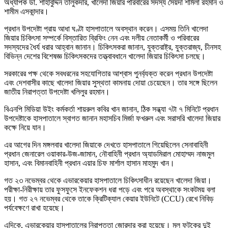
অধ্যাপক ডা. শাহাবুদ্দিন তালুকদার, খালেদা জিয়ার পরিবারের সদস্য সৈয়দা শর্মিলা রহমান ও
শামীম এসকান্দার।
প্রধান উপদেষ্টা প্রায় আধা ঘণ্টা হাসপাতালে অবস্থান করেন। এসময় তিনি খালেদা
জিয়ার চিকিৎসা সম্পর্কে বিস্তারিত ব্রিফিং নেন এবং দলীয় নেতাকর্মী ও পরিবারের
সদস্যদের ধৈর্য ধরার আহ্বান জানান। চিকিৎসকরা জানান, যুক্তরাষ্ট্র, যুক্তরাজ্য, চীনসহ
বিভিন্ন দেশের বিশেষজ্ঞ চিকিৎসকদের তত্ত্বাবধানে খালেদা জিয়ার চিকিৎসা চলছে।
সরকারের পক্ষ থেকে সবধরনের সহযোগিতার আশ্বাস পুনর্ব্যক্ত করেন প্রধান উপদেষ্টা
এবং দেশবাসীর কাছে খালেদা জিয়ার সুস্থতা কামনায় দোয়া চেয়েছেন। তার সঙ্গে ছিলেন
জাতীয় নিরাপত্তা উপদেষ্টা খলিলুর রহমান।
বিএনপি মিডিয়া উইং কর্মকর্তা শায়রুল কবির খান জানান, ঠিক সন্ধ্যা ৭টা ৭ মিনিটে প্রধান
উপদেষ্টাকে হাসপাতালে স্বাগত জানান মহাসচিব মির্জা ফখরুল এবং সরাসরি খালেদা জিয়ার
কক্ষে নিয়ে যান।
এর আগের দিন মঙ্গলবার খালেদা জিয়াকে দেখতে হাসপাতালে গিয়েছিলেন সেনাবাহিনী
প্রধান জেনারেল ওয়াকার-উজ-জামান, নৌবাহিনী প্রধান অ্যাডমিরাল মোহাম্মদ নাজমুল
হাসান, এবং বিমানবাহিনী প্রধান এয়ার চিফ মার্শাল হাসান মাহমুদ খান।
গত ২৩ নভেম্বর থেকে এভারকেয়ার হাসপাতালে চিকিৎসাধীন রয়েছেন খালেদা জিয়া।
পরীক্ষা-নিরীক্ষায় তার ফুসফুসে ইনফেকশন ধরা পড়ে এবং পরে অবস্থাকে সংকটময় বলা
হয়। গত ২৭ নভেম্বর থেকে তাকে ক্রিটিক্যাল কেয়ার ইউনিটে (CCU) রেখে নিবিড়
পর্যবেক্ষণে রাখা হয়েছে।
এদিকে, এভারকেয়ার হাসপাতালের নিরাপত্তা জোরদার করা হয়েছে। মূল ফটকের দুই