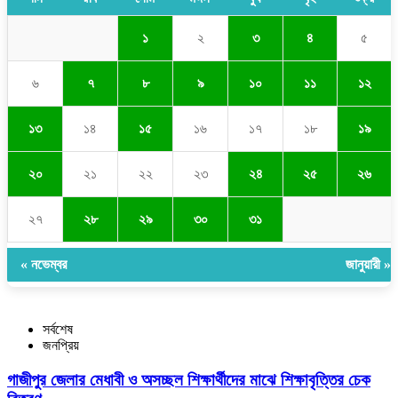
১
২
৩
৪
৫
৬
৭
৮
৯
১০
১১
১২
১৩
১৪
১৫
১৬
১৭
১৮
১৯
২০
২১
২২
২৩
২৪
২৫
২৬
২৭
২৮
২৯
৩০
৩১
« নভেম্বর
জানুয়ারী »
সর্বশেষ
জনপ্রিয়
গাজীপুর জেলার মেধাবী ও অসচ্ছল শিক্ষার্থীদের মাঝে শিক্ষাবৃত্তির চেক