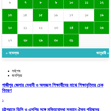
৬
৭
৮
৯
১০
১১
১২
১৩
১৪
১৫
১৬
১৭
১৮
১৯
২০
২১
২২
২৩
২৪
২৫
২৬
২৭
২৮
২৯
৩০
৩১
« নভেম্বর
জানুয়ারী »
সর্বশেষ
জনপ্রিয়
গাজীপুর জেলার মেধাবী ও অসচ্ছল শিক্ষার্থীদের মাঝে শিক্ষাবৃত্তির চেক
বিতরণ
১
চট্টগ্রামে ডিসি ও এসপির সঙ্গে মুক্তিযোদ্ধা সন্তান ঐক্য পরিষদের