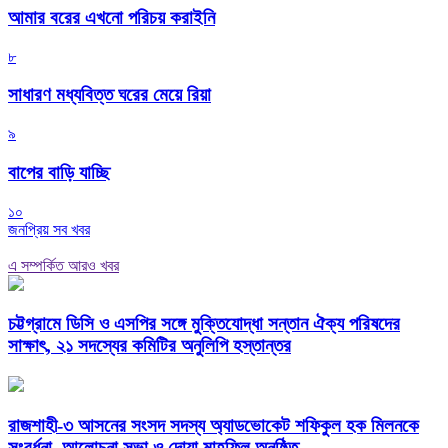
আমার বরের এখনো পরিচয় করাইনি
৮
সাধারণ মধ্যবিত্ত ঘরের মেয়ে রিয়া
৯
বাপের বাড়ি যাচ্ছি
১০
জনপ্রিয় সব খবর
এ সম্পর্কিত আরও খবর
চট্টগ্রামে ডিসি ও এসপির সঙ্গে মুক্তিযোদ্ধা সন্তান ঐক্য পরিষদের
সাক্ষাৎ, ২১ সদস্যের কমিটির অনুলিপি হস্তান্তর
রাজশাহী-৩ আসনের সংসদ সদস্য অ্যাডভোকেট শফিকুল হক মিলনকে
সংবর্ধনা, আলোচনা সভা ও দোয়া মাহফিল অনুষ্ঠিত