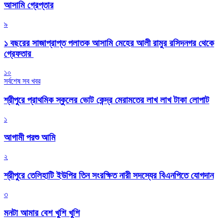
আসামি গ্রেপ্তার
৯
১ বছরের সাজাপ্রাপ্ত পলাতক আসামি মেহের আলী রামুর রসিদনগর থেকে
গ্রেফতার ‎
১০
সর্বশেষ সব খবর
শ্রীপুরে প্রাথমিক স্কুলের ভোট কেন্দ্র মেরামতের লাখ লাখ টাকা লোপাট
১
আগামী পরশু আমি
২
শ্রীপুরে তেলিহাটি ইউপির তিন সংরক্ষিত নারী সদস্যের বিএনপিতে যোগদান
৩
মনটা আমার বেশ খুশি খুশি