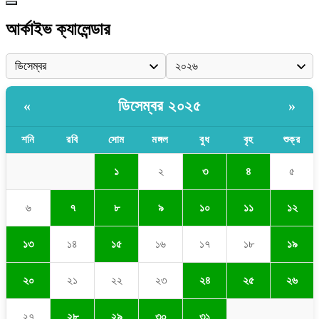
আর্কাইভ ক্যালেন্ডার
ডিসেম্বর ২০২৫
«
»
শনি
রবি
সোম
মঙ্গল
বুধ
বৃহ
শুক্র
১
২
৩
৪
৫
৬
৭
৮
৯
১০
১১
১২
১৩
১৪
১৫
১৬
১৭
১৮
১৯
২০
২১
২২
২৩
২৪
২৫
২৬
২৭
২৮
২৯
৩০
৩১