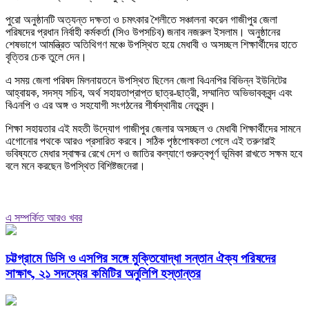
পুরো অনুষ্ঠানটি অত্যন্ত দক্ষতা ও চমৎকার শৈলীতে সঞ্চালনা করেন গাজীপুর জেলা
পরিষদের প্রধান নির্বাহী কর্মকর্তা (সিও উপসচিব) জনাব নজরুল ইসলাম। অনুষ্ঠানের
শেষভাগে আমন্ত্রিত অতিথিগণ মঞ্চে উপস্থিত হয়ে মেধাবী ও অসচ্ছল শিক্ষার্থীদের হাতে
বৃত্তির চেক তুলে দেন।
এ সময় জেলা পরিষদ মিলনায়তনে উপস্থিত ছিলেন জেলা বিএনপির বিভিন্ন ইউনিটের
আহ্বায়ক, সদস্য সচিব, অর্থ সহায়তাপ্রাপ্ত ছাত্র-ছাত্রী, সম্মানিত অভিভাবকবৃন্দ এবং
বিএনপি ও এর অঙ্গ ও সহযোগী সংগঠনের শীর্ষস্থানীয় নেতৃবৃন্দ।
শিক্ষা সহায়তার এই মহতী উদ্যোগ গাজীপুর জেলার অসচ্ছল ও মেধাবী শিক্ষার্থীদের সামনে
এগোনোর পথকে আরও প্রসারিত করবে। সঠিক পৃষ্ঠপোষকতা পেলে এই তরুণরাই
ভবিষ্যতে মেধার স্বাক্ষর রেখে দেশ ও জাতির কল্যাণে গুরুত্বপূর্ণ ভূমিকা রাখতে সক্ষম হবে
বলে মনে করছেন উপস্থিত বিশিষ্টজনেরা।
এ সম্পর্কিত আরও খবর
চট্টগ্রামে ডিসি ও এসপির সঙ্গে মুক্তিযোদ্ধা সন্তান ঐক্য পরিষদের
সাক্ষাৎ, ২১ সদস্যের কমিটির অনুলিপি হস্তান্তর