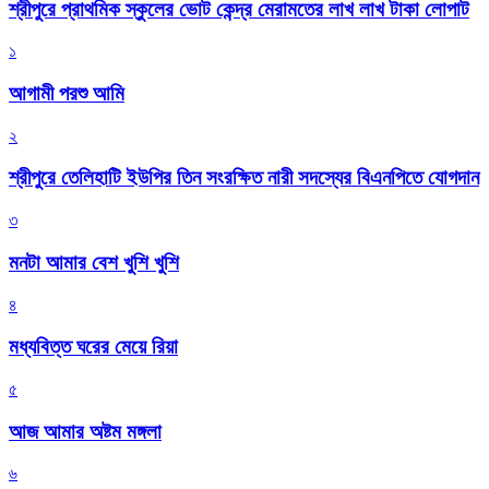
শ্রীপুরে প্রাথমিক স্কুলের ভোট কেন্দ্র মেরামতের লাখ লাখ টাকা লোপাট
১
আগামী পরশু আমি
২
শ্রীপুরে তেলিহাটি ইউপির তিন সংরক্ষিত নারী সদস্যের বিএনপিতে যোগদান
৩
মনটা আমার বেশ খুশি খুশি
৪
মধ্যবিত্ত ঘরের মেয়ে রিয়া
৫
আজ আমার অষ্টম মঙ্গলা
৬