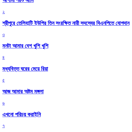
আগামী পরশু আমি
২
শ্রীপুরে তেলিহাটি ইউপির তিন সংরক্ষিত নারী সদস্যের বিএনপিতে যোগদান
৩
মনটা আমার বেশ খুশি খুশি
৪
মধ্যবিত্ত ঘরের মেয়ে রিয়া
৫
আজ আমার অষ্টম মঙ্গলা
৬
এখনো পরিচয় করাইনি
৭