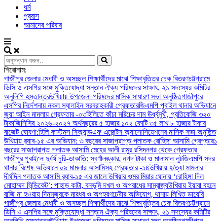
ধর্ম
প্রবাস
আমাদের পরিবার
শিরোনাম:
গাজীপুর জেলার মেধাবী ও অসচ্ছল শিক্ষার্থীদের মাঝে শিক্ষাবৃত্তির চেক বিতরণ
চট্টগ্রামে
ডিসি ও এসপির সঙ্গে মুক্তিযোদ্ধা সন্তান ঐক্য পরিষদের সাক্ষাৎ, ২১ সদস্যের কমিটির
অনুলিপি হস্তান্তর
উখিয়ায় উপজেলা পরিষদের মাসিক সাধারণ সভা অনুষ্ঠিত
গাজীপুরে
এসপির নির্দেশনায় নকল স্যালাইন সরবরাহকারী গ্রেফতার
জিএমপি পূবাইল থানার অভিযানে
জুয়া আইন মামলায় গ্রেফতার -০৩
হিলিতে কাঁচা মরিচের দাম ঊর্ধ্বমুখী, প্রতিকেজি ৩২০
টাকা
জিসিসির ২০২৬-২০২৭ অর্থবছরের ৫ হাজার ১০২ কোটি ৩৫ লাখ ৮ হাজার টাকার
বাজেট ঘোষণা:
হিলি কাস্টমস সিঅ্যান্ডএফ এজেন্টস অ্যাসোসিয়েশনের মাসিক সভা অনুষ্ঠিত
উখিয়ায় র‍্যাব-১৫ এর অভিযান: ৩ বছরের সাজাপ্রাপ্ত পলাতক রোহিঙ্গা আসামি গ্রেপ্তার
১
বছরের সাজাপ্রাপ্ত পলাতক আসামি মেহের আলী রামুর রসিদনগর থেকে গ্রেফতার ‎
গাজীপুর পূবাইলে দুর্ধর্ষ চুরি-ডাকাতি: স্বর্ণালঙ্কার, নগদ টাকা ও মালামাল লুট
জিএমপি সদর
থানার বিশেষ অভিযানে ০৯ মামলার আসামিসহ গ্রেফতার -১৪
উখিয়ায় হ/ত্যা মামলার
দীর্ঘদিন পলাতক আসামি র‌্যাব-১৫ এর জালে ‎
‎উখিয়ার ওমর মিয়ার ঘোনায় ‘রোহিঙ্গা দিল
মোহাম্মদ সিন্ডিকেট’: পাহাড় কাটা, বনভূমি দখল ও অপরাধের সাম্রাজ্য
উখিয়ায় ইয়াবা বহনে
রাজি না হওয়ায় দিনমজুরকে মারধর ও অপহরণচেষ্টার অভিযোগ, থানায় লিখিত ডায়েরি
গাজীপুর জেলার মেধাবী ও অসচ্ছল শিক্ষার্থীদের মাঝে শিক্ষাবৃত্তির চেক বিতরণ
চট্টগ্রামে
ডিসি ও এসপির সঙ্গে মুক্তিযোদ্ধা সন্তান ঐক্য পরিষদের সাক্ষাৎ, ২১ সদস্যের কমিটির
অনুলিপি হস্তান্তর
উখিয়ায় উপজেলা পরিষদের মাসিক সাধারণ সভা অনুষ্ঠিত
গাজীপুরে