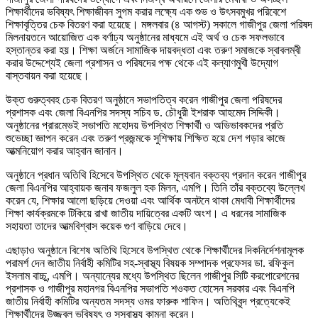
শিক্ষার্থীদের ভবিষ্যৎ শিক্ষাজীবন সুগম করার লক্ষ্যে এক শুভ ও উৎসবমুখর পরিবেশে
শিক্ষাবৃত্তির চেক বিতরণ করা হয়েছে। মঙ্গলবার (৪ আগস্ট) সকালে গাজীপুর জেলা পরিষদ
মিলনায়তনে আয়োজিত এক বর্ণাঢ্য অনুষ্ঠানের মাধ্যমে এই অর্থ ও চেক সফলভাবে
হস্তান্তর করা হয়। শিক্ষা অর্জনে সামাজিক দায়বদ্ধতা এবং তরুণ সমাজকে স্বাবলম্বী
করার উদ্দেশ্যেই জেলা প্রশাসন ও পরিষদের পক্ষ থেকে এই কল্যাণমুখী উদ্যোগ
বাস্তবায়ন করা হয়েছে।
উক্ত গুরুত্ববহ চেক বিতরণ অনুষ্ঠানে সভাপতিত্ব করেন গাজীপুর জেলা পরিষদের
প্রশাসক এবং জেলা বিএনপির সদস্য সচিব ড. চৌধুরী ইশরাক আহমেদ সিদ্দিকী।
অনুষ্ঠানের প্রারম্ভেই সভাপতি মহোদয় উপস্থিত শিক্ষার্থী ও অভিভাবকদের প্রতি
শুভেচ্ছা জ্ঞাপন করেন এবং তরুণ প্রজন্মকে সুশিক্ষায় শিক্ষিত হয়ে দেশ গড়ার কাজে
আত্মনিয়োগ করার আহ্বান জানান।
অনুষ্ঠানে প্রধান অতিথি হিসেবে উপস্থিত থেকে মূল্যবান বক্তব্য প্রদান করেন গাজীপুর
জেলা বিএনপির আহ্বায়ক জনাব ফজলুল হক মিলন, এমপি। তিনি তাঁর বক্তব্যে উল্লেখ
করেন যে, শিক্ষার আলো ছড়িয়ে দেওয়া এবং আর্থিক অনটনে থাকা মেধাবী শিক্ষার্থীদের
শিক্ষা কার্যক্রমকে টিকিয়ে রাখা জাতীয় দায়িত্বের একটি অংশ। এ ধরনের সামাজিক
সহায়তা তাদের আত্মবিশ্বাস কয়েক গুণ বাড়িয়ে দেবে।
এছাড়াও অনুষ্ঠানে বিশেষ অতিথি হিসেবে উপস্থিত থেকে শিক্ষার্থীদের দিকনির্দেশনামূলক
পরামর্শ দেন জাতীয় নির্বাহী কমিটির সহ-স্বাস্থ্য বিষয়ক সম্পাদক প্রফেসর ডা. রফিকুল
ইসলাম বাচ্চু, এমপি। অন্যান্যের মধ্যে উপস্থিত ছিলেন গাজীপুর সিটি করপোরেশনের
প্রশাসক ও গাজীপুর মহানগর বিএনপির সভাপতি শওকত হোসেন সরকার এবং বিএনপি
জাতীয় নির্বাহী কমিটির অন্যতম সদস্য ওমর ফারুক শাফিন। অতিথিবৃন্দ প্রত্যেকেই
শিক্ষার্থীদের উজ্জ্বল ভবিষ্যৎ ও সুস্বাস্থ্য কামনা করেন।