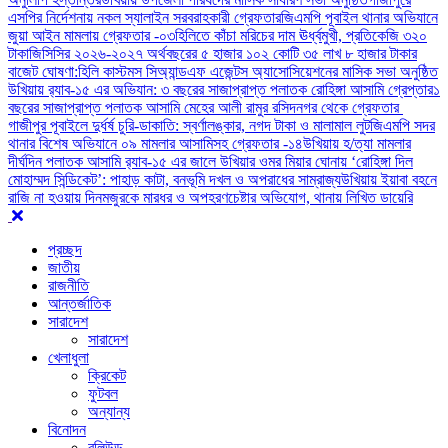
এসপির নির্দেশনায় নকল স্যালাইন সরবরাহকারী গ্রেফতার
জিএমপি পূবাইল থানার অভিযানে
জুয়া আইন মামলায় গ্রেফতার -০৩
হিলিতে কাঁচা মরিচের দাম ঊর্ধ্বমুখী, প্রতিকেজি ৩২০
টাকা
জিসিসির ২০২৬-২০২৭ অর্থবছরের ৫ হাজার ১০২ কোটি ৩৫ লাখ ৮ হাজার টাকার
বাজেট ঘোষণা:
হিলি কাস্টমস সিঅ্যান্ডএফ এজেন্টস অ্যাসোসিয়েশনের মাসিক সভা অনুষ্ঠিত
উখিয়ায় র‍্যাব-১৫ এর অভিযান: ৩ বছরের সাজাপ্রাপ্ত পলাতক রোহিঙ্গা আসামি গ্রেপ্তার
১
বছরের সাজাপ্রাপ্ত পলাতক আসামি মেহের আলী রামুর রসিদনগর থেকে গ্রেফতার ‎
গাজীপুর পূবাইলে দুর্ধর্ষ চুরি-ডাকাতি: স্বর্ণালঙ্কার, নগদ টাকা ও মালামাল লুট
জিএমপি সদর
থানার বিশেষ অভিযানে ০৯ মামলার আসামিসহ গ্রেফতার -১৪
উখিয়ায় হ/ত্যা মামলার
দীর্ঘদিন পলাতক আসামি র‌্যাব-১৫ এর জালে ‎
‎উখিয়ার ওমর মিয়ার ঘোনায় ‘রোহিঙ্গা দিল
মোহাম্মদ সিন্ডিকেট’: পাহাড় কাটা, বনভূমি দখল ও অপরাধের সাম্রাজ্য
উখিয়ায় ইয়াবা বহনে
রাজি না হওয়ায় দিনমজুরকে মারধর ও অপহরণচেষ্টার অভিযোগ, থানায় লিখিত ডায়েরি
প্রচ্ছদ
জাতীয়
রাজনীতি
আন্তর্জাতিক
সারাদেশ
সারাদেশ
খেলাধুলা
ক্রিকেট
ফুটবল
অন্যান্য
বিনোদন
বলিউড