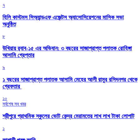
৭
হিলি কাস্টমস সিঅ্যান্ডএফ এজেন্টস অ্যাসোসিয়েশনের মাসিক সভা
অনুষ্ঠিত
৮
উখিয়ায় র‍্যাব-১৫ এর অভিযান: ৩ বছরের সাজাপ্রাপ্ত পলাতক রোহিঙ্গা
আসামি গ্রেপ্তার
৯
১ বছরের সাজাপ্রাপ্ত পলাতক আসামি মেহের আলী রামুর রসিদনগর থেকে
গ্রেফতার ‎
১০
সর্বশেষ সব খবর
শ্রীপুরে প্রাথমিক স্কুলের ভোট কেন্দ্র মেরামতের লাখ লাখ টাকা লোপাট
১