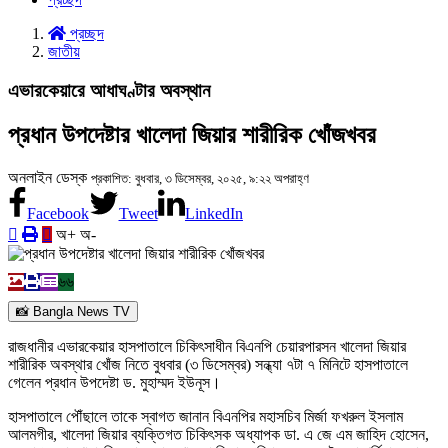
প্রচ্ছদ
জাতীয়
এভারকেয়ারে আধাঘণ্টার অবস্থান
প্রধান উপদেষ্টার খালেদা জিয়ার শারীরিক খোঁজখবর
অনলাইন ডেস্ক
প্রকাশিত: বুধবার, ৩ ডিসেম্বর, ২০২৫, ৯:২২ অপরাহ্ণ
Facebook
Tweet
LinkedIn
অ+
অ-
৬৬
📸 Bangla News TV
রাজধানীর এভারকেয়ার হাসপাতালে চিকিৎসাধীন বিএনপি চেয়ারপারসন খালেদা জিয়ার
শারীরিক অবস্থার খোঁজ নিতে বুধবার (৩ ডিসেম্বর) সন্ধ্যা ৭টা ৭ মিনিটে হাসপাতালে
গেলেন প্রধান উপদেষ্টা ড. মুহাম্মদ ইউনূস।
হাসপাতালে পৌঁছালে তাকে স্বাগত জানান বিএনপির মহাসচিব মির্জা ফখরুল ইসলাম
আলমগীর, খালেদা জিয়ার ব্যক্তিগত চিকিৎসক অধ্যাপক ডা. এ জে এম জাহিদ হোসেন,