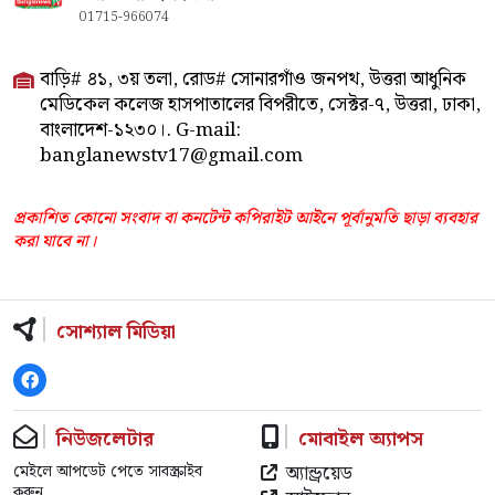
01715-966074
বাড়ি# ৪১, ৩য় তলা, রোড# সোনারগাঁও জনপথ, উত্তরা আধুনিক
মেডিকেল কলেজ হাসপাতালের বিপরীতে, সেক্টর-৭, উত্তরা, ঢাকা,
বাংলাদেশ-১২৩০।. G-mail:
banglanewstv17@gmail.com
প্রকাশিত কোনো সংবাদ বা কনটেন্ট কপিরাইট আইনে পূর্বানুমতি ছাড়া ব্যবহার
করা যাবে না।
সোশ্যাল মিডিয়া
নিউজলেটার
মোবাইল অ্যাপস
অ্যান্ড্রয়েড
মেইলে আপডেট পেতে সাবস্ক্রাইব
করুন