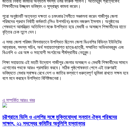
জাতীয় নির্বাহী কমিটির অন্যতম সদস্য ওমর ফারুক শাফিন। অতিথিবৃন্দ প্রত্যেকেই
শিক্ষার্থীদের উজ্জ্বল ভবিষ্যৎ ও সুস্বাস্থ্য কামনা করেন।
পুরো অনুষ্ঠানটি অত্যন্ত দক্ষতা ও চমৎকার শৈলীতে সঞ্চালনা করেন গাজীপুর জেলা
পরিষদের প্রধান নির্বাহী কর্মকর্তা (সিও উপসচিব) জনাব নজরুল ইসলাম। অনুষ্ঠানের
শেষভাগে আমন্ত্রিত অতিথিগণ মঞ্চে উপস্থিত হয়ে মেধাবী ও অসচ্ছল শিক্ষার্থীদের হাতে
বৃত্তির চেক তুলে দেন।
এ সময় জেলা পরিষদ মিলনায়তনে উপস্থিত ছিলেন জেলা বিএনপির বিভিন্ন ইউনিটের
আহ্বায়ক, সদস্য সচিব, অর্থ সহায়তাপ্রাপ্ত ছাত্র-ছাত্রী, সম্মানিত অভিভাবকবৃন্দ এবং
বিএনপি ও এর অঙ্গ ও সহযোগী সংগঠনের শীর্ষস্থানীয় নেতৃবৃন্দ।
শিক্ষা সহায়তার এই মহতী উদ্যোগ গাজীপুর জেলার অসচ্ছল ও মেধাবী শিক্ষার্থীদের সামনে
এগোনোর পথকে আরও প্রসারিত করবে। সঠিক পৃষ্ঠপোষকতা পেলে এই তরুণরাই
ভবিষ্যতে মেধার স্বাক্ষর রেখে দেশ ও জাতির কল্যাণে গুরুত্বপূর্ণ ভূমিকা রাখতে সক্ষম হবে
বলে মনে করছেন উপস্থিত বিশিষ্টজনেরা।
এ সম্পর্কিত আরও খবর
চট্টগ্রামে ডিসি ও এসপির সঙ্গে মুক্তিযোদ্ধা সন্তান ঐক্য পরিষদের
সাক্ষাৎ, ২১ সদস্যের কমিটির অনুলিপি হস্তান্তর