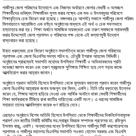
গাজীপুর জেলা পরিষদের উদ্যোগে এবং নিজস্ব অর্থায়নে জেলার মেধাবী ও অসচ্ছল
শিক্ষার্থীদের ভবিষ্যৎ শিক্ষাজীবন সুগম করার লক্ষ্যে এক শুভ ও উৎসবমুখর পরিবেশে
শিক্ষাবৃত্তির চেক বিতরণ করা হয়েছে। মঙ্গলবার (৪ আগস্ট) সকালে গাজীপুর জেলা পরিষদ
মিলনায়তনে আয়োজিত এক বর্ণাঢ্য অনুষ্ঠানের মাধ্যমে এই অর্থ ও চেক সফলভাবে
হস্তান্তর করা হয়। শিক্ষা অর্জনে সামাজিক দায়বদ্ধতা এবং তরুণ সমাজকে স্বাবলম্বী
করার উদ্দেশ্যেই জেলা প্রশাসন ও পরিষদের পক্ষ থেকে এই কল্যাণমুখী উদ্যোগ
বাস্তবায়ন করা হয়েছে।
উক্ত গুরুত্ববহ চেক বিতরণ অনুষ্ঠানে সভাপতিত্ব করেন গাজীপুর জেলা পরিষদের
প্রশাসক এবং জেলা বিএনপির সদস্য সচিব ড. চৌধুরী ইশরাক আহমেদ সিদ্দিকী।
অনুষ্ঠানের প্রারম্ভেই সভাপতি মহোদয় উপস্থিত শিক্ষার্থী ও অভিভাবকদের প্রতি
শুভেচ্ছা জ্ঞাপন করেন এবং তরুণ প্রজন্মকে সুশিক্ষায় শিক্ষিত হয়ে দেশ গড়ার কাজে
আত্মনিয়োগ করার আহ্বান জানান।
অনুষ্ঠানে প্রধান অতিথি হিসেবে উপস্থিত থেকে মূল্যবান বক্তব্য প্রদান করেন গাজীপুর
জেলা বিএনপির আহ্বায়ক জনাব ফজলুল হক মিলন, এমপি। তিনি তাঁর বক্তব্যে উল্লেখ
করেন যে, শিক্ষার আলো ছড়িয়ে দেওয়া এবং আর্থিক অনটনে থাকা মেধাবী শিক্ষার্থীদের
শিক্ষা কার্যক্রমকে টিকিয়ে রাখা জাতীয় দায়িত্বের একটি অংশ। এ ধরনের সামাজিক
সহায়তা তাদের আত্মবিশ্বাস কয়েক গুণ বাড়িয়ে দেবে।
এছাড়াও অনুষ্ঠানে বিশেষ অতিথি হিসেবে উপস্থিত থেকে শিক্ষার্থীদের দিকনির্দেশনামূলক
পরামর্শ দেন জাতীয় নির্বাহী কমিটির সহ-স্বাস্থ্য বিষয়ক সম্পাদক প্রফেসর ডা. রফিকুল
ইসলাম বাচ্চু, এমপি। অন্যান্যের মধ্যে উপস্থিত ছিলেন গাজীপুর সিটি করপোরেশনের
প্রশাসক ও গাজীপুর মহানগর বিএনপির সভাপতি শওকত হোসেন সরকার এবং বিএনপি