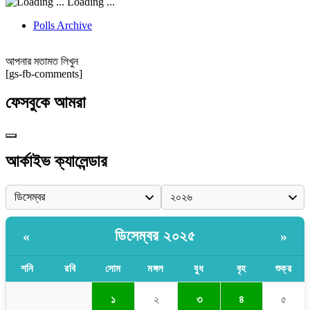
Loading ...
Polls Archive
আপনার মতামত লিখুন
[gs-fb-comments]
ফেসবুকে আমরা
আর্কাইভ ক্যালেন্ডার
ডিসেম্বর ২০২৫
«
»
শনি
রবি
সোম
মঙ্গল
বুধ
বৃহ
শুক্র
১
২
৩
৪
৫