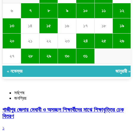
৬
৭
৮
৯
১০
১১
১২
১৩
১৪
১৫
১৬
১৭
১৮
১৯
২০
২১
২২
২৩
২৪
২৫
২৬
২৭
২৮
২৯
৩০
৩১
« নভেম্বর
জানুয়ারী »
সর্বশেষ
জনপ্রিয়
গাজীপুর জেলার মেধাবী ও অসচ্ছল শিক্ষার্থীদের মাঝে শিক্ষাবৃত্তির চেক
বিতরণ
১