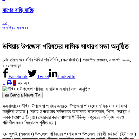
বাপের বাড়ি যাচ্ছি
১০
জনপ্রিয় সব খবর
উখিয়ায় উপজেলা পরিষদের মাসিক সাধারণ সভা অনুষ্ঠিত
‎মোঃ হারুন অর রশিদ উখিয়া প্রতিনিধি, (কক্সবাজার)।
প্রকাশিত: সোমবার, ৩ আগস্ট, ২০২৬,
৯:১২ অপরাহ্ণ
Facebook
Tweet
LinkedIn
অ-
অ+
📸 Bangla News TV
‎কক্সবাজারের উখিয়া উপজেলা পরিষদ হলরুমে উপজেলা পরিষদের মাসিক সাধারণ সভা
অনুষ্ঠিত হয়েছে। সভায় উপজেলার সর্বস্তরের জনসেবার মানোন্নয়ন, শিক্ষা, স্বাস্থ্য ও
অবকাঠামোগত উন্নয়ন জোরদার করার পাশাপাশি বিভিন্ন দপ্তরের কার্যক্রম আরও
গতিশীল করার সিদ্ধান্ত গৃহীত হয়।
‎২৮ জুলাই (মঙ্গলবার) উপজেলা পরিষদের প্রশাসক ও উপজেলা নির্বাহী কর্মকর্তা (ইউএনও)