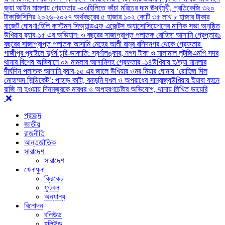
জুয়া আইন মামলায় গ্রেফতার -০৩
হিলিতে কাঁচা মরিচের দাম ঊর্ধ্বমুখী, প্রতিকেজি ৩২০
টাকা
জিসিসির ২০২৬-২০২৭ অর্থবছরের ৫ হাজার ১০২ কোটি ৩৫ লাখ ৮ হাজার টাকার
বাজেট ঘোষণা:
হিলি কাস্টমস সিঅ্যান্ডএফ এজেন্টস অ্যাসোসিয়েশনের মাসিক সভা অনুষ্ঠিত
উখিয়ায় র‍্যাব-১৫ এর অভিযান: ৩ বছরের সাজাপ্রাপ্ত পলাতক রোহিঙ্গা আসামি গ্রেপ্তার
১
বছরের সাজাপ্রাপ্ত পলাতক আসামি মেহের আলী রামুর রসিদনগর থেকে গ্রেফতার ‎
গাজীপুর পূবাইলে দুর্ধর্ষ চুরি-ডাকাতি: স্বর্ণালঙ্কার, নগদ টাকা ও মালামাল লুট
জিএমপি সদর
থানার বিশেষ অভিযানে ০৯ মামলার আসামিসহ গ্রেফতার -১৪
উখিয়ায় হ/ত্যা মামলার
দীর্ঘদিন পলাতক আসামি র‌্যাব-১৫ এর জালে ‎
‎উখিয়ার ওমর মিয়ার ঘোনায় ‘রোহিঙ্গা দিল
মোহাম্মদ সিন্ডিকেট’: পাহাড় কাটা, বনভূমি দখল ও অপরাধের সাম্রাজ্য
উখিয়ায় ইয়াবা বহনে
রাজি না হওয়ায় দিনমজুরকে মারধর ও অপহরণচেষ্টার অভিযোগ, থানায় লিখিত ডায়েরি
প্রচ্ছদ
জাতীয়
রাজনীতি
আন্তর্জাতিক
সারাদেশ
সারাদেশ
খেলাধুলা
ক্রিকেট
ফুটবল
অন্যান্য
বিনোদন
বলিউড
হলিউড