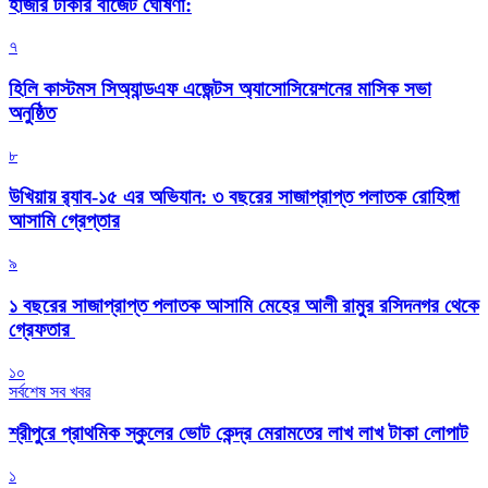
হাজার টাকার বাজেট ঘোষণা:
৭
হিলি কাস্টমস সিঅ্যান্ডএফ এজেন্টস অ্যাসোসিয়েশনের মাসিক সভা
অনুষ্ঠিত
৮
উখিয়ায় র‍্যাব-১৫ এর অভিযান: ৩ বছরের সাজাপ্রাপ্ত পলাতক রোহিঙ্গা
আসামি গ্রেপ্তার
৯
১ বছরের সাজাপ্রাপ্ত পলাতক আসামি মেহের আলী রামুর রসিদনগর থেকে
গ্রেফতার ‎
১০
সর্বশেষ সব খবর
শ্রীপুরে প্রাথমিক স্কুলের ভোট কেন্দ্র মেরামতের লাখ লাখ টাকা লোপাট
১