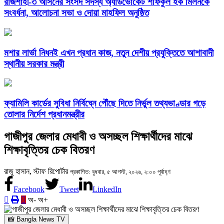
রাজশাহী-৩ আসনের সংসদ সদস্য অ্যাডভোকেট শফিকুল হক মিলনকে
সংবর্ধনা, আলোচনা সভা ও দোয়া মাহফিল অনুষ্ঠিত
মশার লার্ভা নিধনই এখন প্রধান কাজ, নতুন দেশীয় প্রযুক্তিতে আশাবাদী
স্থানীয় সরকার মন্ত্রী
ফ্যামিলি কার্ডের সুবিধা নির্বিঘ্নে পৌঁছে দিতে নির্ভুল তথ্যভাণ্ডার গড়ে
তোলার নির্দেশ প্রধানমন্ত্রীর
গাজীপুর জেলার মেধাবী ও অসচ্ছল শিক্ষার্থীদের মাঝে
শিক্ষাবৃত্তির চেক বিতরণ
রাজু হাসান, স্টাফ রিপোর্টার
প্রকাশিত: বুধবার, ৫ আগস্ট, ২০২৬, ২:০০ পূর্বাহ্ণ
Facebook
Tweet
LinkedIn
অ-
অ+
📸 Bangla News TV