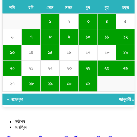
শনি
রবি
সোম
মঙ্গল
বুধ
বৃহ
শুক্র
১
২
৩
৪
৫
৬
৭
৮
৯
১০
১১
১২
১৩
১৪
১৫
১৬
১৭
১৮
১৯
২০
২১
২২
২৩
২৪
২৫
২৬
২৭
২৮
২৯
৩০
৩১
« নভেম্বর
জানুয়ারী »
সর্বশেষ
জনপ্রিয়