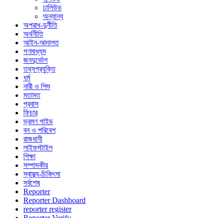
ঢালিউড
অন্যান্য
অপরাধ-দুর্নীতি
অর্থনীতি
আইন-আদালত
গণমাধ্যম
জনদুর্ভোগ
তথ্যপ্রযুক্তি
ধর্ম
নারী ও শিশু
মতামত
প্রবাস
ফিচার
ভ্রমণ গাইড
বন ও পরিবেশ
রাজধানী
লাইফস্টাইল
শিক্ষা
সম্পাদকীয়
স্বাস্থ্য-চিকিৎসা
সর্বশেষ
Reporter
Reporter Dashboard
reporter register
Reporter Verify