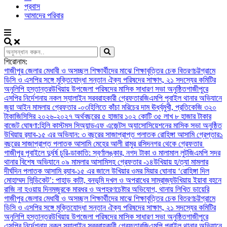
প্রবাস
আমাদের পরিবার
শিরোনাম:
গাজীপুর জেলার মেধাবী ও অসচ্ছল শিক্ষার্থীদের মাঝে শিক্ষাবৃত্তির চেক বিতরণ
চট্টগ্রামে
ডিসি ও এসপির সঙ্গে মুক্তিযোদ্ধা সন্তান ঐক্য পরিষদের সাক্ষাৎ, ২১ সদস্যের কমিটির
অনুলিপি হস্তান্তর
উখিয়ায় উপজেলা পরিষদের মাসিক সাধারণ সভা অনুষ্ঠিত
গাজীপুরে
এসপির নির্দেশনায় নকল স্যালাইন সরবরাহকারী গ্রেফতার
জিএমপি পূবাইল থানার অভিযানে
জুয়া আইন মামলায় গ্রেফতার -০৩
হিলিতে কাঁচা মরিচের দাম ঊর্ধ্বমুখী, প্রতিকেজি ৩২০
টাকা
জিসিসির ২০২৬-২০২৭ অর্থবছরের ৫ হাজার ১০২ কোটি ৩৫ লাখ ৮ হাজার টাকার
বাজেট ঘোষণা:
হিলি কাস্টমস সিঅ্যান্ডএফ এজেন্টস অ্যাসোসিয়েশনের মাসিক সভা অনুষ্ঠিত
উখিয়ায় র‍্যাব-১৫ এর অভিযান: ৩ বছরের সাজাপ্রাপ্ত পলাতক রোহিঙ্গা আসামি গ্রেপ্তার
১
বছরের সাজাপ্রাপ্ত পলাতক আসামি মেহের আলী রামুর রসিদনগর থেকে গ্রেফতার ‎
গাজীপুর পূবাইলে দুর্ধর্ষ চুরি-ডাকাতি: স্বর্ণালঙ্কার, নগদ টাকা ও মালামাল লুট
জিএমপি সদর
থানার বিশেষ অভিযানে ০৯ মামলার আসামিসহ গ্রেফতার -১৪
উখিয়ায় হ/ত্যা মামলার
দীর্ঘদিন পলাতক আসামি র‌্যাব-১৫ এর জালে ‎
‎উখিয়ার ওমর মিয়ার ঘোনায় ‘রোহিঙ্গা দিল
মোহাম্মদ সিন্ডিকেট’: পাহাড় কাটা, বনভূমি দখল ও অপরাধের সাম্রাজ্য
উখিয়ায় ইয়াবা বহনে
রাজি না হওয়ায় দিনমজুরকে মারধর ও অপহরণচেষ্টার অভিযোগ, থানায় লিখিত ডায়েরি
গাজীপুর জেলার মেধাবী ও অসচ্ছল শিক্ষার্থীদের মাঝে শিক্ষাবৃত্তির চেক বিতরণ
চট্টগ্রামে
ডিসি ও এসপির সঙ্গে মুক্তিযোদ্ধা সন্তান ঐক্য পরিষদের সাক্ষাৎ, ২১ সদস্যের কমিটির
অনুলিপি হস্তান্তর
উখিয়ায় উপজেলা পরিষদের মাসিক সাধারণ সভা অনুষ্ঠিত
গাজীপুরে
এসপির নির্দেশনায় নকল স্যালাইন সরবরাহকারী গ্রেফতার
জিএমপি পূবাইল থানার অভিযানে