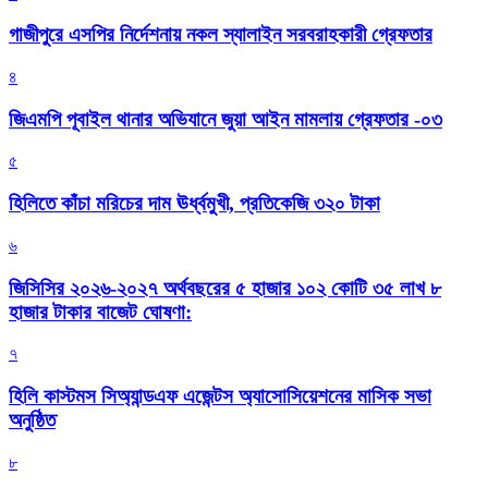
গাজীপুরে এসপির নির্দেশনায় নকল স্যালাইন সরবরাহকারী গ্রেফতার
৪
জিএমপি পূবাইল থানার অভিযানে জুয়া আইন মামলায় গ্রেফতার -০৩
৫
হিলিতে কাঁচা মরিচের দাম ঊর্ধ্বমুখী, প্রতিকেজি ৩২০ টাকা
৬
জিসিসির ২০২৬-২০২৭ অর্থবছরের ৫ হাজার ১০২ কোটি ৩৫ লাখ ৮
হাজার টাকার বাজেট ঘোষণা:
৭
হিলি কাস্টমস সিঅ্যান্ডএফ এজেন্টস অ্যাসোসিয়েশনের মাসিক সভা
অনুষ্ঠিত
৮