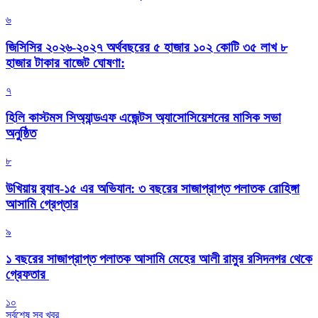
৬
জিসিসির ২০২৬-২০২৭ অর্থবছরের ৫ হাজার ১০২ কোটি ৩৫ লাখ ৮
হাজার টাকার বাজেট ঘোষণা:
৭
হিলি কাস্টমস সিঅ্যান্ডএফ এজেন্টস অ্যাসোসিয়েশনের মাসিক সভা
অনুষ্ঠিত
৮
উখিয়ায় র‍্যাব-১৫ এর অভিযান: ৩ বছরের সাজাপ্রাপ্ত পলাতক রোহিঙ্গা
আসামি গ্রেপ্তার
৯
১ বছরের সাজাপ্রাপ্ত পলাতক আসামি মেহের আলী রামুর রসিদনগর থেকে
গ্রেফতার ‎
১০
সর্বশেষ সব খবর