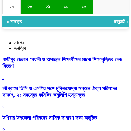
২৭
২৮
২৯
৩০
৩১
« নভেম্বর
জানুয়ারী »
সর্বশেষ
জনপ্রিয়
গাজীপুর জেলার মেধাবী ও অসচ্ছল শিক্ষার্থীদের মাঝে শিক্ষাবৃত্তির চেক
বিতরণ
১
চট্টগ্রামে ডিসি ও এসপির সঙ্গে মুক্তিযোদ্ধা সন্তান ঐক্য পরিষদের
সাক্ষাৎ, ২১ সদস্যের কমিটির অনুলিপি হস্তান্তর
২
উখিয়ায় উপজেলা পরিষদের মাসিক সাধারণ সভা অনুষ্ঠিত
৩