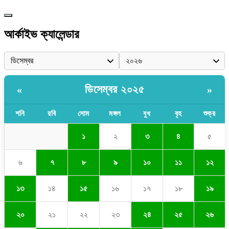
আর্কাইভ ক্যালেন্ডার
ডিসেম্বর ২০২৫
«
»
শনি
রবি
সোম
মঙ্গল
বুধ
বৃহ
শুক্র
১
২
৩
৪
৫
৬
৭
৮
৯
১০
১১
১২
১৩
১৪
১৫
১৬
১৭
১৮
১৯
২০
২১
২২
২৩
২৪
২৫
২৬