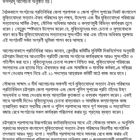
ফলপ্রসূ আলোচনা অনুষ্ঠিত হয়।
বৈঠককালে সংগঠনের প্রতিনিধিরা জেলা প্রশাসক ও জেলা পুলিশ সুপারের নিকট বাংলাদেশ
মুক্তিযোদ্ধা সন্তান ঐক্য পরিষদের মূল লক্ষ্য, উদ্দেশ্য এবং বীর মুক্তিযোদ্ধা পরিবারের
সন্তানদের সার্বিক ঐক্য, মৌলিক অধিকার আদায় ও কল্যাণমুখী বিভিন্ন কার্যক্রম তুলে
ধরেন। নেতৃবৃন্দ স্পষ্টভাবে উল্লেখ করেন যে, মুক্তিযুদ্ধের মহৎ চেতনা ও মূল্যবোধকে
ধারণ করে বীর মুক্তিযোদ্ধাদের সন্তানদের সুসংগঠিত করা এবং তাঁদের অধিকার সুরক্ষায়
এই সংগঠনটি সর্বদা অগ্রণী ভূমিকা পালন করে আসছে।
আলোচনাকালে প্রতিনিধিরা আরও জানান, কেন্দ্রীয় কমিটির সুনির্দিষ্ট দিকনির্দেশনা অনুযায়ী
চট্টগ্রাম বিভাগের আওতাধীন প্রতিটি জেলায় সংগঠনের কার্যক্রমকে আরও সুসংগঠিত ও
গতিশীল করা হবে। মুক্তিযুদ্ধের চেতনা সংরক্ষণ নিশ্চিত করা, মুক্তিযোদ্ধা পরিবারের
সদস্যদের এক ছাতার নিচে ঐক্যবদ্ধ করা এবং সামাজিক ও মানবিক কর্মকাণ্ডে সক্রিয়
অংশ নেওয়ার লক্ষ্য নিয়ে এই ২১ সদস্যের আহ্বায়ক কমিটি মাঠে কাজ করে যাবে।
সৌজন্য সাক্ষাৎ ও দীর্ঘ আলোচনার সমাপনী পর্বে মুক্তিযোদ্ধা সন্তান ঐক্য পরিষদের
প্রতিনিধিদল চট্টগ্রাম জেলা প্রশাসক এবং জেলা পুলিশ সুপারের প্রতি তাঁদের উষ্ণ
অভ্যর্থনা ও সময় দেওয়ার জন্য আন্তরিক কৃতজ্ঞতা ও ধন্যবাদ প্রকাশ করেন। একই
সাথে আগামী দিনেও মুক্তিযুদ্ধের চেতনা বাস্তবায়ন ও সামাজিক কল্যাণমূলক কাজ
ত্বরান্বিত করতে স্থানীয় জেলা ও পুলিশ প্রশাসনের সাথে পূর্ণ সমন্বয় ও সহযোগিতা
বজায় রেখে সংগঠনের সকল কার্যক্রম পরিচালনা করার দৃঢ় প্রত্যয় ব্যক্ত করেন।
চট্টগ্রামে প্রশাসনের উচ্চপর্যায়ের কর্তাব্যক্তিদের সাথে এই সৌজন্য সাক্ষাৎ ও অনুলিপি
প্রদানের মাধ্যমে বাংলাদেশ মুক্তিযোদ্ধা সন্তান ঐক্য পরিষদের বিভাগীয় সাংগঠনিক
তৎপরতা আরও সুদৃঢ় হলো। স্থানীয় প্রশাসনের সাথে সমন্বয় রেখে কাজ করার এই
উদ্যোগ মুক্তিযোদ্ধা পরিবারের সন্তানদের অধিকার রক্ষা ও জনকল্যাণমুখী ভাবমূর্তিকে