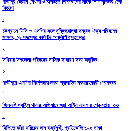
গাজীপুর জেলার মেধাবী ও অসচ্ছল শিক্ষার্থীদের মাঝে শিক্ষাবৃত্তির চেক
বিতরণ
১
চট্টগ্রামে ডিসি ও এসপির সঙ্গে মুক্তিযোদ্ধা সন্তান ঐক্য পরিষদের
সাক্ষাৎ, ২১ সদস্যের কমিটির অনুলিপি হস্তান্তর
২
উখিয়ায় উপজেলা পরিষদের মাসিক সাধারণ সভা অনুষ্ঠিত
৩
গাজীপুরে এসপির নির্দেশনায় নকল স্যালাইন সরবরাহকারী গ্রেফতার
৪
জিএমপি পূবাইল থানার অভিযানে জুয়া আইন মামলায় গ্রেফতার -০৩
৫
হিলিতে কাঁচা মরিচের দাম ঊর্ধ্বমুখী, প্রতিকেজি ৩২০ টাকা