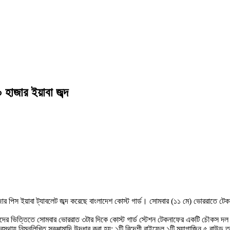
হাজার ইয়াবা জব্দ
জার পিস ইয়াবা ট্যাবলেট জব্দ করেছে বাংলাদেশ কোস্ট গার্ড। সোমবার (১১ মে) ভোররাতে 
পন সংবাদের ভিত্তিতে সোমবার ভোররাত ৩টার দিকে কোস্ট গার্ড স্টেশন টেকনাফের একটি চৌকস 
থায় নিম্নলিখিত সরঞ্জামাদি উদ্ধার করা হয়: ১টি বিদেশী রাইফেল,১টি ম্যাগাজিন,৫ রাউন্ড 