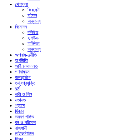
খেলাধুলা
ক্রিকেট
ফুটবল
অন্যান্য
বিনোদন
বলিউড
হলিউড
ঢালিউড
অন্যান্য
অপরাধ-দুর্নীতি
অর্থনীতি
আইন-আদালত
গণমাধ্যম
জনদুর্ভোগ
তথ্যপ্রযুক্তি
ধর্ম
নারী ও শিশু
মতামত
প্রবাস
ফিচার
ভ্রমণ গাইড
বন ও পরিবেশ
রাজধানী
লাইফস্টাইল
শিক্ষা