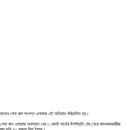
টেকনাফের লেদা খাল সংলগ্ন এলাকায় এই অভিযান পরিচালিত হয়।
দল লেদা খাল এলাকায় অবস্থান নেয়। কোস্ট গার্ডের উপস্থিতি টের পেয়ে মাদককারবারীরা
তাজা গুলি,৭০ হাজার পিস ইয়াবা।