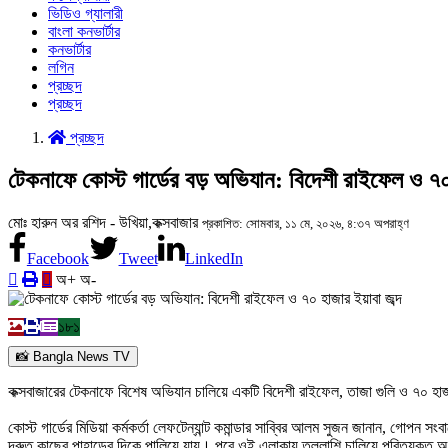
ভিডিও গ্যালারী
বাংলা কনভার্টার
কনভার্টার
লগিন
প্রচ্ছদ
প্রচ্ছদ
প্রচ্ছদ
টেকনাফে কোস্ট গার্ডের বড় অভিযান: বিদেশী রাইফেল ও ৭০ 
‎মোঃ হারুন অর রশিদ - উখিয়া,কক্সবাজার
প্রকাশিত: সোমবার, ১১ মে, ২০২৬, ৪:৩৭ অপরাহ্ণ
Facebook
Tweet
LinkedIn
অ+
অ-
১৮১
📸 Bangla News TV
কক্সবাজারের টেকনাফে বিশেষ অভিযান চালিয়ে একটি বিদেশী রাইফেল, তাজা গুলি ও ৭০ হা
‎কোস্ট গার্ডের মিডিয়া কর্মকর্তা লেফটেন্যান্ট কমান্ডার সাব্বির আলম সুজন জানান, গো
দ্রুত কাছের পাহাড়ের দিকে পালিয়ে যায়। পরে ওই এলাকায় তল্লাশি চালিয়ে পরিত্যক্ত অবস্