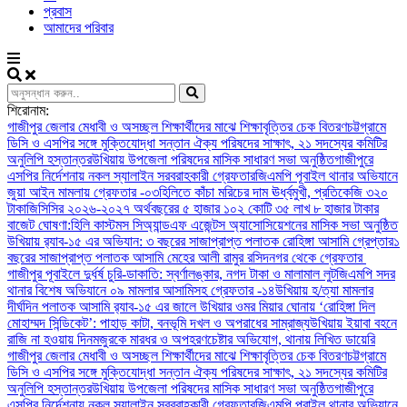
প্রবাস
আমাদের পরিবার
শিরোনাম:
গাজীপুর জেলার মেধাবী ও অসচ্ছল শিক্ষার্থীদের মাঝে শিক্ষাবৃত্তির চেক বিতরণ
চট্টগ্রামে
ডিসি ও এসপির সঙ্গে মুক্তিযোদ্ধা সন্তান ঐক্য পরিষদের সাক্ষাৎ, ২১ সদস্যের কমিটির
অনুলিপি হস্তান্তর
উখিয়ায় উপজেলা পরিষদের মাসিক সাধারণ সভা অনুষ্ঠিত
গাজীপুরে
এসপির নির্দেশনায় নকল স্যালাইন সরবরাহকারী গ্রেফতার
জিএমপি পূবাইল থানার অভিযানে
জুয়া আইন মামলায় গ্রেফতার -০৩
হিলিতে কাঁচা মরিচের দাম ঊর্ধ্বমুখী, প্রতিকেজি ৩২০
টাকা
জিসিসির ২০২৬-২০২৭ অর্থবছরের ৫ হাজার ১০২ কোটি ৩৫ লাখ ৮ হাজার টাকার
বাজেট ঘোষণা:
হিলি কাস্টমস সিঅ্যান্ডএফ এজেন্টস অ্যাসোসিয়েশনের মাসিক সভা অনুষ্ঠিত
উখিয়ায় র‍্যাব-১৫ এর অভিযান: ৩ বছরের সাজাপ্রাপ্ত পলাতক রোহিঙ্গা আসামি গ্রেপ্তার
১
বছরের সাজাপ্রাপ্ত পলাতক আসামি মেহের আলী রামুর রসিদনগর থেকে গ্রেফতার ‎
গাজীপুর পূবাইলে দুর্ধর্ষ চুরি-ডাকাতি: স্বর্ণালঙ্কার, নগদ টাকা ও মালামাল লুট
জিএমপি সদর
থানার বিশেষ অভিযানে ০৯ মামলার আসামিসহ গ্রেফতার -১৪
উখিয়ায় হ/ত্যা মামলার
দীর্ঘদিন পলাতক আসামি র‌্যাব-১৫ এর জালে ‎
‎উখিয়ার ওমর মিয়ার ঘোনায় ‘রোহিঙ্গা দিল
মোহাম্মদ সিন্ডিকেট’: পাহাড় কাটা, বনভূমি দখল ও অপরাধের সাম্রাজ্য
উখিয়ায় ইয়াবা বহনে
রাজি না হওয়ায় দিনমজুরকে মারধর ও অপহরণচেষ্টার অভিযোগ, থানায় লিখিত ডায়েরি
গাজীপুর জেলার মেধাবী ও অসচ্ছল শিক্ষার্থীদের মাঝে শিক্ষাবৃত্তির চেক বিতরণ
চট্টগ্রামে
ডিসি ও এসপির সঙ্গে মুক্তিযোদ্ধা সন্তান ঐক্য পরিষদের সাক্ষাৎ, ২১ সদস্যের কমিটির
অনুলিপি হস্তান্তর
উখিয়ায় উপজেলা পরিষদের মাসিক সাধারণ সভা অনুষ্ঠিত
গাজীপুরে
এসপির নির্দেশনায় নকল স্যালাইন সরবরাহকারী গ্রেফতার
জিএমপি পূবাইল থানার অভিযানে