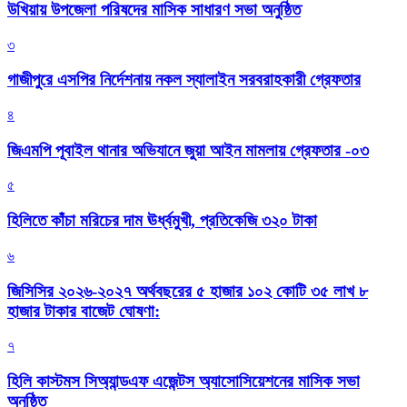
উখিয়ায় উপজেলা পরিষদের মাসিক সাধারণ সভা অনুষ্ঠিত
৩
গাজীপুরে এসপির নির্দেশনায় নকল স্যালাইন সরবরাহকারী গ্রেফতার
৪
জিএমপি পূবাইল থানার অভিযানে জুয়া আইন মামলায় গ্রেফতার -০৩
৫
হিলিতে কাঁচা মরিচের দাম ঊর্ধ্বমুখী, প্রতিকেজি ৩২০ টাকা
৬
জিসিসির ২০২৬-২০২৭ অর্থবছরের ৫ হাজার ১০২ কোটি ৩৫ লাখ ৮
হাজার টাকার বাজেট ঘোষণা:
৭
হিলি কাস্টমস সিঅ্যান্ডএফ এজেন্টস অ্যাসোসিয়েশনের মাসিক সভা
অনুষ্ঠিত