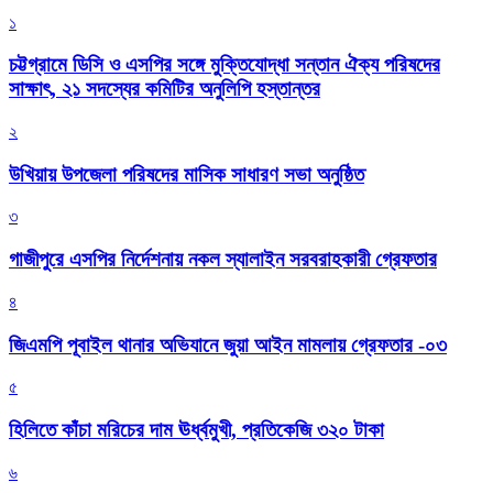
১
চট্টগ্রামে ডিসি ও এসপির সঙ্গে মুক্তিযোদ্ধা সন্তান ঐক্য পরিষদের
সাক্ষাৎ, ২১ সদস্যের কমিটির অনুলিপি হস্তান্তর
২
উখিয়ায় উপজেলা পরিষদের মাসিক সাধারণ সভা অনুষ্ঠিত
৩
গাজীপুরে এসপির নির্দেশনায় নকল স্যালাইন সরবরাহকারী গ্রেফতার
৪
জিএমপি পূবাইল থানার অভিযানে জুয়া আইন মামলায় গ্রেফতার -০৩
৫
হিলিতে কাঁচা মরিচের দাম ঊর্ধ্বমুখী, প্রতিকেজি ৩২০ টাকা
৬