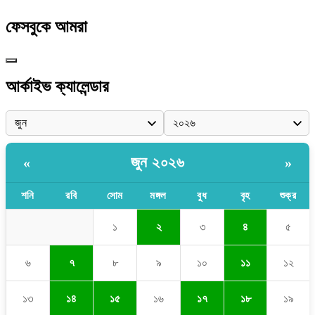
ফেসবুকে আমরা
আর্কাইভ ক্যালেন্ডার
জুন ২০২৬
«
»
শনি
রবি
সোম
মঙ্গল
বুধ
বৃহ
শুক্র
১
২
৩
৪
৫
৬
৭
৮
৯
১০
১১
১২
১৩
১৪
১৫
১৬
১৭
১৮
১৯