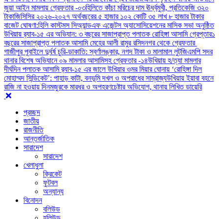
জুয়া আইন মামলায় গ্রেফতার -০৩
হিলিতে কাঁচা মরিচের দাম ঊর্ধ্বমুখী, প্রতিকেজি ৩২০
টাকা
জিসিসির ২০২৬-২০২৭ অর্থবছরের ৫ হাজার ১০২ কোটি ৩৫ লাখ ৮ হাজার টাকার
বাজেট ঘোষণা:
হিলি কাস্টমস সিঅ্যান্ডএফ এজেন্টস অ্যাসোসিয়েশনের মাসিক সভা অনুষ্ঠিত
উখিয়ায় র‍্যাব-১৫ এর অভিযান: ৩ বছরের সাজাপ্রাপ্ত পলাতক রোহিঙ্গা আসামি গ্রেপ্তার
১
বছরের সাজাপ্রাপ্ত পলাতক আসামি মেহের আলী রামুর রসিদনগর থেকে গ্রেফতার ‎
গাজীপুর পূবাইলে দুর্ধর্ষ চুরি-ডাকাতি: স্বর্ণালঙ্কার, নগদ টাকা ও মালামাল লুট
জিএমপি সদর
থানার বিশেষ অভিযানে ০৯ মামলার আসামিসহ গ্রেফতার -১৪
উখিয়ায় হ/ত্যা মামলার
দীর্ঘদিন পলাতক আসামি র‌্যাব-১৫ এর জালে ‎
‎উখিয়ার ওমর মিয়ার ঘোনায় ‘রোহিঙ্গা দিল
মোহাম্মদ সিন্ডিকেট’: পাহাড় কাটা, বনভূমি দখল ও অপরাধের সাম্রাজ্য
উখিয়ায় ইয়াবা বহনে
রাজি না হওয়ায় দিনমজুরকে মারধর ও অপহরণচেষ্টার অভিযোগ, থানায় লিখিত ডায়েরি
প্রচ্ছদ
জাতীয়
রাজনীতি
আন্তর্জাতিক
সারাদেশ
সারাদেশ
খেলাধুলা
ক্রিকেট
ফুটবল
অন্যান্য
বিনোদন
বলিউড
হলিউড