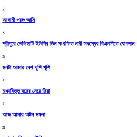
১
আগামী পরশু আমি
২
শ্রীপুরে তেলিহাটি ইউপির তিন সংরক্ষিত নারী সদস্যের বিএনপিতে যোগদান
৩
মনটা আমার বেশ খুশি খুশি
৪
মধ্যবিত্ত ঘরের মেয়ে রিয়া
৫
আজ আমার অষ্টম মঙ্গলা
৬