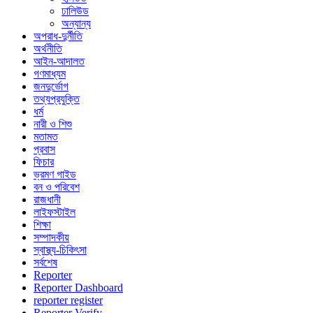
ঢালিউড
অন্যান্য
অপরাধ-দুর্নীতি
অর্থনীতি
আইন-আদালত
গণমাধ্যম
জনদুর্ভোগ
তথ্যপ্রযুক্তি
ধর্ম
নারী ও শিশু
মতামত
প্রবাস
ফিচার
ভ্রমণ গাইড
বন ও পরিবেশ
রাজধানী
লাইফস্টাইল
শিক্ষা
সম্পাদকীয়
স্বাস্থ্য-চিকিৎসা
সর্বশেষ
Reporter
Reporter Dashboard
reporter register
Reporter Verify