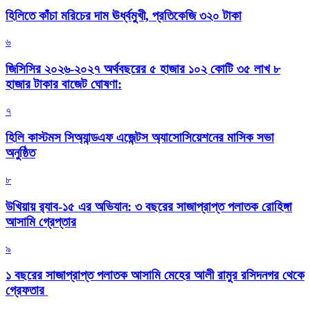
হিলিতে কাঁচা মরিচের দাম ঊর্ধ্বমুখী, প্রতিকেজি ৩২০ টাকা
৬
জিসিসির ২০২৬-২০২৭ অর্থবছরের ৫ হাজার ১০২ কোটি ৩৫ লাখ ৮
হাজার টাকার বাজেট ঘোষণা:
৭
হিলি কাস্টমস সিঅ্যান্ডএফ এজেন্টস অ্যাসোসিয়েশনের মাসিক সভা
অনুষ্ঠিত
৮
উখিয়ায় র‍্যাব-১৫ এর অভিযান: ৩ বছরের সাজাপ্রাপ্ত পলাতক রোহিঙ্গা
আসামি গ্রেপ্তার
৯
১ বছরের সাজাপ্রাপ্ত পলাতক আসামি মেহের আলী রামুর রসিদনগর থেকে
গ্রেফতার ‎