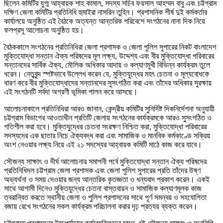
ছিলেন কমিটির যুগ্ম আহ্বায়ক শাহ কামাল, সদস্য সচিব ফয়সাল আহম্মদ বাবু এবং চট্টগ্রাম
দক্ষিণ জেলা কমিটির প্রতিনিধি হুমাইরা নাসরিন তুহিন। প্রশাসনিক শীর্ষ দুই কর্মকর্তার
কার্যালয়ে অনুষ্ঠিত এই বৈঠকে অত্যন্ত আন্তরিক পরিবেশে সংগঠনের নানা দিক নিয়ে
ফলপ্রসূ আলোচনা অনুষ্ঠিত হয়।
বৈঠককালে সংগঠনের প্রতিনিধিরা জেলা প্রশাসক ও জেলা পুলিশ সুপারের নিকট বাংলাদেশ
মুক্তিযোদ্ধা সন্তান ঐক্য পরিষদের মূল লক্ষ্য, উদ্দেশ্য এবং বীর মুক্তিযোদ্ধা পরিবারের
সন্তানদের সার্বিক ঐক্য, মৌলিক অধিকার আদায় ও কল্যাণমুখী বিভিন্ন কার্যক্রম তুলে
ধরেন। নেতৃবৃন্দ স্পষ্টভাবে উল্লেখ করেন যে, মুক্তিযুদ্ধের মহৎ চেতনা ও মূল্যবোধকে
ধারণ করে বীর মুক্তিযোদ্ধাদের সন্তানদের সুসংগঠিত করা এবং তাঁদের অধিকার সুরক্ষায়
এই সংগঠনটি সর্বদা অগ্রণী ভূমিকা পালন করে আসছে।
আলোচনাকালে প্রতিনিধিরা আরও জানান, কেন্দ্রীয় কমিটির সুনির্দিষ্ট দিকনির্দেশনা অনুযায়ী
চট্টগ্রাম বিভাগের আওতাধীন প্রতিটি জেলায় সংগঠনের কার্যক্রমকে আরও সুসংগঠিত ও
গতিশীল করা হবে। মুক্তিযুদ্ধের চেতনা সংরক্ষণ নিশ্চিত করা, মুক্তিযোদ্ধা পরিবারের
সদস্যদের এক ছাতার নিচে ঐক্যবদ্ধ করা এবং সামাজিক ও মানবিক কর্মকাণ্ডে সক্রিয়
অংশ নেওয়ার লক্ষ্য নিয়ে এই ২১ সদস্যের আহ্বায়ক কমিটি মাঠে কাজ করে যাবে।
সৌজন্য সাক্ষাৎ ও দীর্ঘ আলোচনার সমাপনী পর্বে মুক্তিযোদ্ধা সন্তান ঐক্য পরিষদের
প্রতিনিধিদল চট্টগ্রাম জেলা প্রশাসক এবং জেলা পুলিশ সুপারের প্রতি তাঁদের উষ্ণ
অভ্যর্থনা ও সময় দেওয়ার জন্য আন্তরিক কৃতজ্ঞতা ও ধন্যবাদ প্রকাশ করেন। একই
সাথে আগামী দিনেও মুক্তিযুদ্ধের চেতনা বাস্তবায়ন ও সামাজিক কল্যাণমূলক কাজ
ত্বরান্বিত করতে স্থানীয় জেলা ও পুলিশ প্রশাসনের সাথে পূর্ণ সমন্বয় ও সহযোগিতা
বজায় রেখে সংগঠনের সকল কার্যক্রম পরিচালনা করার দৃঢ় প্রত্যয় ব্যক্ত করেন।