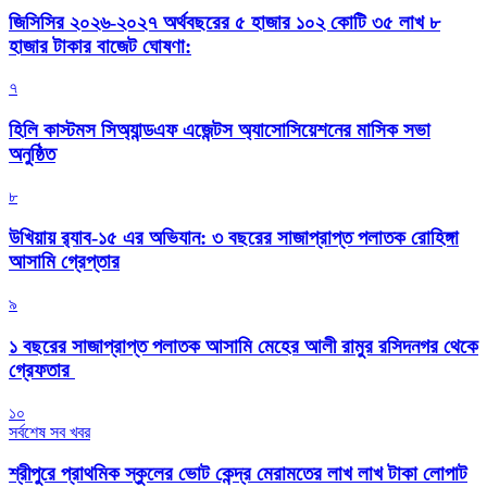
জিসিসির ২০২৬-২০২৭ অর্থবছরের ৫ হাজার ১০২ কোটি ৩৫ লাখ ৮
হাজার টাকার বাজেট ঘোষণা:
৭
হিলি কাস্টমস সিঅ্যান্ডএফ এজেন্টস অ্যাসোসিয়েশনের মাসিক সভা
অনুষ্ঠিত
৮
উখিয়ায় র‍্যাব-১৫ এর অভিযান: ৩ বছরের সাজাপ্রাপ্ত পলাতক রোহিঙ্গা
আসামি গ্রেপ্তার
৯
১ বছরের সাজাপ্রাপ্ত পলাতক আসামি মেহের আলী রামুর রসিদনগর থেকে
গ্রেফতার ‎
১০
সর্বশেষ সব খবর
শ্রীপুরে প্রাথমিক স্কুলের ভোট কেন্দ্র মেরামতের লাখ লাখ টাকা লোপাট