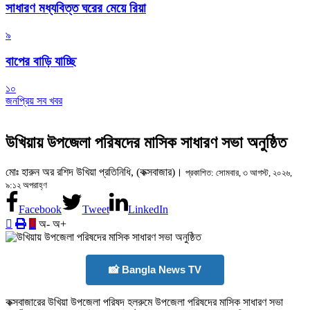
সাধারণ মধ্যবিত্ত ঘরের মেয়ে রিয়া
৯
বাপের বাড়ি যাচ্ছি
১০
জনপ্রিয় সব খবর
উখিয়ায় উপজেলা পরিষদের মাসিক সাধারণ সভা অনুষ্ঠিত
‎মোঃ হারুন অর রশিদ উখিয়া প্রতিনিধি, (কক্সবাজার)।
প্রকাশিত: সোমবার, ৩ আগস্ট, ২০২৬,
৯:১২ অপরাহ্ণ
Facebook
Tweet
LinkedIn
অ-
অ+
📸 Bangla News TV
‎কক্সবাজারের উখিয়া উপজেলা পরিষদ হলরুমে উপজেলা পরিষদের মাসিক সাধারণ সভা