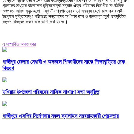
চট্টগ্রামে প্রশাসনের উচ্চপর্যায়ের কর্তাব্যক্তিদের সাথে এই সৌজন্য সাক্ষাৎ ও অনুলিপি
প্রদানের মাধ্যমে বাংলাদেশ মুক্তিযোদ্ধা সন্তান ঐক্য পরিষদের বিভাগীয় সাংগঠনিক
তৎপরতা আরও সুদৃঢ় হলো। স্থানীয় প্রশাসনের সাথে সমন্বয় রেখে কাজ করার এই
উদ্যোগ মুক্তিযোদ্ধা পরিবারের সন্তানদের অধিকার রক্ষা ও জনকল্যাণমুখী ভাবমূর্তিকে
বহুগুণে উজ্জ্বল করবে বলে আশা করা যাচ্ছে।
এ সম্পর্কিত আরও খবর
গাজীপুর জেলার মেধাবী ও অসচ্ছল শিক্ষার্থীদের মাঝে শিক্ষাবৃত্তির চেক
বিতরণ
উখিয়ায় উপজেলা পরিষদের মাসিক সাধারণ সভা অনুষ্ঠিত
গাজীপুরে এসপির নির্দেশনায় নকল স্যালাইন সরবরাহকারী গ্রেফতার