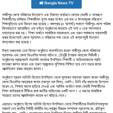
📸 Bangla News TV
গাজীপুর জেলা পরিষদের উদ্যোগে এবং নিজস্ব অর্থায়নে জেলার মেধাবী ও অসচ্ছল
শিক্ষার্থীদের ভবিষ্যৎ শিক্ষাজীবন সুগম করার লক্ষ্যে এক শুভ ও উৎসবমুখর পরিবেশে
শিক্ষাবৃত্তির চেক বিতরণ করা হয়েছে। মঙ্গলবার (৪ আগস্ট) সকালে গাজীপুর জেলা পরিষদ
মিলনায়তনে আয়োজিত এক বর্ণাঢ্য অনুষ্ঠানের মাধ্যমে এই অর্থ ও চেক সফলভাবে
হস্তান্তর করা হয়। শিক্ষা অর্জনে সামাজিক দায়বদ্ধতা এবং তরুণ সমাজকে স্বাবলম্বী
করার উদ্দেশ্যেই জেলা প্রশাসন ও পরিষদের পক্ষ থেকে এই কল্যাণমুখী উদ্যোগ
বাস্তবায়ন করা হয়েছে।
উক্ত গুরুত্ববহ চেক বিতরণ অনুষ্ঠানে সভাপতিত্ব করেন গাজীপুর জেলা পরিষদের
প্রশাসক এবং জেলা বিএনপির সদস্য সচিব ড. চৌধুরী ইশরাক আহমেদ সিদ্দিকী।
অনুষ্ঠানের প্রারম্ভেই সভাপতি মহোদয় উপস্থিত শিক্ষার্থী ও অভিভাবকদের প্রতি
শুভেচ্ছা জ্ঞাপন করেন এবং তরুণ প্রজন্মকে সুশিক্ষায় শিক্ষিত হয়ে দেশ গড়ার কাজে
আত্মনিয়োগ করার আহ্বান জানান।
অনুষ্ঠানে প্রধান অতিথি হিসেবে উপস্থিত থেকে মূল্যবান বক্তব্য প্রদান করেন গাজীপুর
জেলা বিএনপির আহ্বায়ক জনাব ফজলুল হক মিলন, এমপি। তিনি তাঁর বক্তব্যে উল্লেখ
করেন যে, শিক্ষার আলো ছড়িয়ে দেওয়া এবং আর্থিক অনটনে থাকা মেধাবী শিক্ষার্থীদের
শিক্ষা কার্যক্রমকে টিকিয়ে রাখা জাতীয় দায়িত্বের একটি অংশ। এ ধরনের সামাজিক
সহায়তা তাদের আত্মবিশ্বাস কয়েক গুণ বাড়িয়ে দেবে।
এছাড়াও অনুষ্ঠানে বিশেষ অতিথি হিসেবে উপস্থিত থেকে শিক্ষার্থীদের দিকনির্দেশনামূলক
পরামর্শ দেন জাতীয় নির্বাহী কমিটির সহ-স্বাস্থ্য বিষয়ক সম্পাদক প্রফেসর ডা. রফিকুল