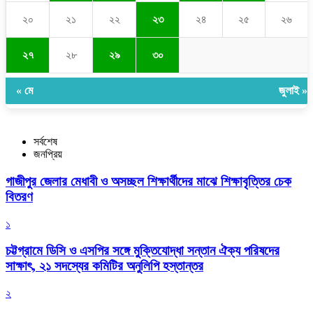
২০
২১
২২
২৩
২৪
২৫
২৬
২৭
২৮
২৯
৩০
« মে
জুলাই »
সর্বশেষ
জনপ্রিয়
গাজীপুর জেলার মেধাবী ও অসচ্ছল শিক্ষার্থীদের মাঝে শিক্ষাবৃত্তির চেক
বিতরণ
১
চট্টগ্রামে ডিসি ও এসপির সঙ্গে মুক্তিযোদ্ধা সন্তান ঐক্য পরিষদের
সাক্ষাৎ, ২১ সদস্যের কমিটির অনুলিপি হস্তান্তর
২