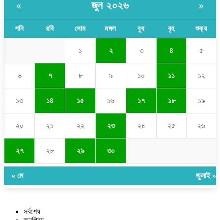
জুন ২০২৬
«
»
শনি
রবি
সোম
মঙ্গল
বুধ
বৃহ
শুক্র
১
২
৩
৪
৫
৬
৭
৮
৯
১০
১১
১২
১৩
১৪
১৫
১৬
১৭
১৮
১৯
২০
২১
২২
২৩
২৪
২৫
২৬
২৭
২৮
২৯
৩০
« মে
জুলাই »
সর্বশেষ