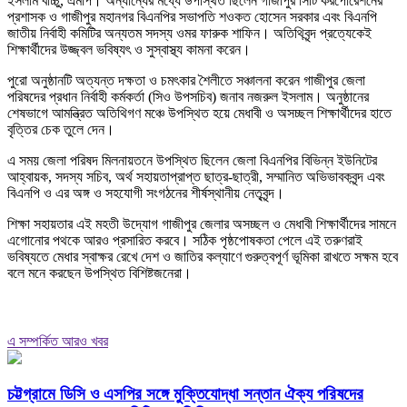
ইসলাম বাচ্চু, এমপি। অন্যান্যের মধ্যে উপস্থিত ছিলেন গাজীপুর সিটি করপোরেশনের
প্রশাসক ও গাজীপুর মহানগর বিএনপির সভাপতি শওকত হোসেন সরকার এবং বিএনপি
জাতীয় নির্বাহী কমিটির অন্যতম সদস্য ওমর ফারুক শাফিন। অতিথিবৃন্দ প্রত্যেকেই
শিক্ষার্থীদের উজ্জ্বল ভবিষ্যৎ ও সুস্বাস্থ্য কামনা করেন।
পুরো অনুষ্ঠানটি অত্যন্ত দক্ষতা ও চমৎকার শৈলীতে সঞ্চালনা করেন গাজীপুর জেলা
পরিষদের প্রধান নির্বাহী কর্মকর্তা (সিও উপসচিব) জনাব নজরুল ইসলাম। অনুষ্ঠানের
শেষভাগে আমন্ত্রিত অতিথিগণ মঞ্চে উপস্থিত হয়ে মেধাবী ও অসচ্ছল শিক্ষার্থীদের হাতে
বৃত্তির চেক তুলে দেন।
এ সময় জেলা পরিষদ মিলনায়তনে উপস্থিত ছিলেন জেলা বিএনপির বিভিন্ন ইউনিটের
আহ্বায়ক, সদস্য সচিব, অর্থ সহায়তাপ্রাপ্ত ছাত্র-ছাত্রী, সম্মানিত অভিভাবকবৃন্দ এবং
বিএনপি ও এর অঙ্গ ও সহযোগী সংগঠনের শীর্ষস্থানীয় নেতৃবৃন্দ।
শিক্ষা সহায়তার এই মহতী উদ্যোগ গাজীপুর জেলার অসচ্ছল ও মেধাবী শিক্ষার্থীদের সামনে
এগোনোর পথকে আরও প্রসারিত করবে। সঠিক পৃষ্ঠপোষকতা পেলে এই তরুণরাই
ভবিষ্যতে মেধার স্বাক্ষর রেখে দেশ ও জাতির কল্যাণে গুরুত্বপূর্ণ ভূমিকা রাখতে সক্ষম হবে
বলে মনে করছেন উপস্থিত বিশিষ্টজনেরা।
এ সম্পর্কিত আরও খবর
চট্টগ্রামে ডিসি ও এসপির সঙ্গে মুক্তিযোদ্ধা সন্তান ঐক্য পরিষদের