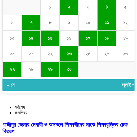
১
২
৩
৪
৫
৬
৭
৮
৯
১০
১১
১২
১৩
১৪
১৫
১৬
১৭
১৮
১৯
২০
২১
২২
২৩
২৪
২৫
২৬
২৭
২৮
২৯
৩০
« মে
জুলাই »
সর্বশেষ
জনপ্রিয়
গাজীপুর জেলার মেধাবী ও অসচ্ছল শিক্ষার্থীদের মাঝে শিক্ষাবৃত্তির চেক
বিতরণ