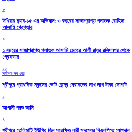
৮
উখিয়ায় র‍্যাব-১৫ এর অভিযান: ৩ বছরের সাজাপ্রাপ্ত পলাতক রোহিঙ্গা
আসামি গ্রেপ্তার
৯
১ বছরের সাজাপ্রাপ্ত পলাতক আসামি মেহের আলী রামুর রসিদনগর থেকে
গ্রেফতার ‎
১০
সর্বশেষ সব খবর
শ্রীপুরে প্রাথমিক স্কুলের ভোট কেন্দ্র মেরামতের লাখ লাখ টাকা লোপাট
১
আগামী পরশু আমি
২
শ্রীপুরে তেলিহাটি ইউপির তিন সংরক্ষিত নারী সদস্যের বিএনপিতে যোগদান