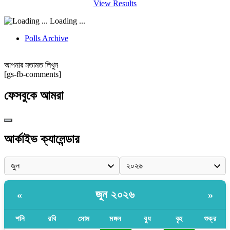
View Results
Loading ...
Polls Archive
আপনার মতামত লিখুন
[gs-fb-comments]
ফেসবুকে আমরা
আর্কাইভ ক্যালেন্ডার
জুন ২০২৬
«
»
শনি
রবি
সোম
মঙ্গল
বুধ
বৃহ
শুক্র