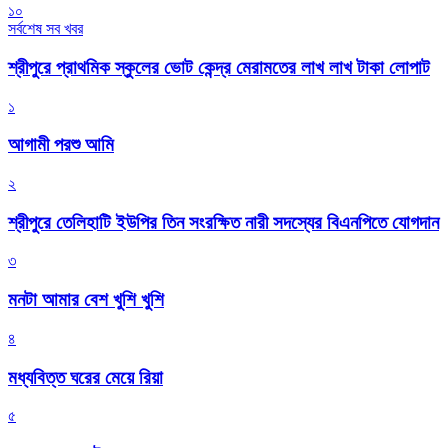
১০
সর্বশেষ সব খবর
শ্রীপুরে প্রাথমিক স্কুলের ভোট কেন্দ্র মেরামতের লাখ লাখ টাকা লোপাট
১
আগামী পরশু আমি
২
শ্রীপুরে তেলিহাটি ইউপির তিন সংরক্ষিত নারী সদস্যের বিএনপিতে যোগদান
৩
মনটা আমার বেশ খুশি খুশি
৪
মধ্যবিত্ত ঘরের মেয়ে রিয়া
৫