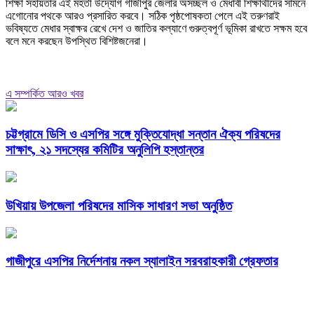
শিক্ষা সহায়তার এই মহতী উদ্যোগ গাজীপুর জেলার অসচ্ছল ও মেধাবী শিক্ষার্থীদের সামনে
এগোনোর পথকে আরও প্রসারিত করবে। সঠিক পৃষ্ঠপোষকতা পেলে এই তরুণরাই
ভবিষ্যতে মেধার স্বাক্ষর রেখে দেশ ও জাতির কল্যাণে গুরুত্বপূর্ণ ভূমিকা রাখতে সক্ষম হবে
বলে মনে করছেন উপস্থিত বিশিষ্টজনেরা।
এ সম্পর্কিত আরও খবর
চট্টগ্রামে ডিসি ও এসপির সঙ্গে মুক্তিযোদ্ধা সন্তান ঐক্য পরিষদের
সাক্ষাৎ, ২১ সদস্যের কমিটির অনুলিপি হস্তান্তর
উখিয়ায় উপজেলা পরিষদের মাসিক সাধারণ সভা অনুষ্ঠিত
গাজীপুরে এসপির নির্দেশনায় নকল স্যালাইন সরবরাহকারী গ্রেফতার