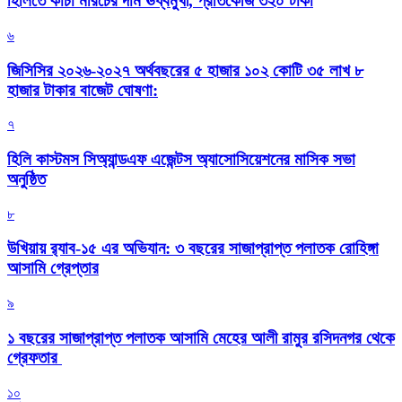
হিলিতে কাঁচা মরিচের দাম ঊর্ধ্বমুখী, প্রতিকেজি ৩২০ টাকা
৬
জিসিসির ২০২৬-২০২৭ অর্থবছরের ৫ হাজার ১০২ কোটি ৩৫ লাখ ৮
হাজার টাকার বাজেট ঘোষণা:
৭
হিলি কাস্টমস সিঅ্যান্ডএফ এজেন্টস অ্যাসোসিয়েশনের মাসিক সভা
অনুষ্ঠিত
৮
উখিয়ায় র‍্যাব-১৫ এর অভিযান: ৩ বছরের সাজাপ্রাপ্ত পলাতক রোহিঙ্গা
আসামি গ্রেপ্তার
৯
১ বছরের সাজাপ্রাপ্ত পলাতক আসামি মেহের আলী রামুর রসিদনগর থেকে
গ্রেফতার ‎
১০