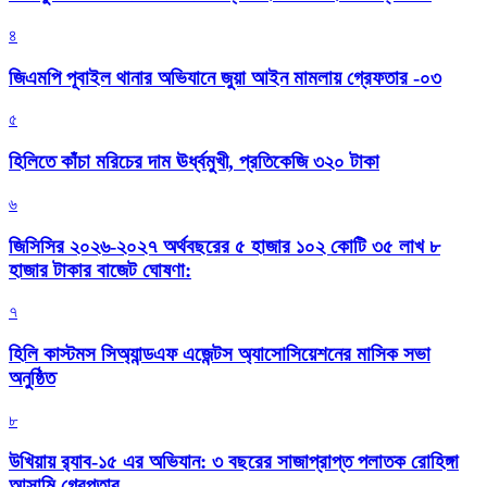
৪
জিএমপি পূবাইল থানার অভিযানে জুয়া আইন মামলায় গ্রেফতার -০৩
৫
হিলিতে কাঁচা মরিচের দাম ঊর্ধ্বমুখী, প্রতিকেজি ৩২০ টাকা
৬
জিসিসির ২০২৬-২০২৭ অর্থবছরের ৫ হাজার ১০২ কোটি ৩৫ লাখ ৮
হাজার টাকার বাজেট ঘোষণা:
৭
হিলি কাস্টমস সিঅ্যান্ডএফ এজেন্টস অ্যাসোসিয়েশনের মাসিক সভা
অনুষ্ঠিত
৮
উখিয়ায় র‍্যাব-১৫ এর অভিযান: ৩ বছরের সাজাপ্রাপ্ত পলাতক রোহিঙ্গা
আসামি গ্রেপ্তার