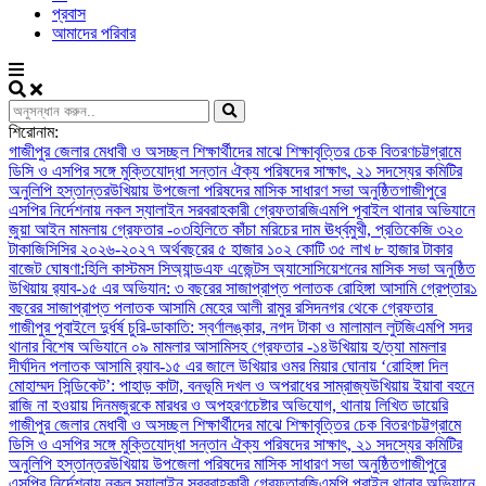
প্রবাস
আমাদের পরিবার
শিরোনাম:
গাজীপুর জেলার মেধাবী ও অসচ্ছল শিক্ষার্থীদের মাঝে শিক্ষাবৃত্তির চেক বিতরণ
চট্টগ্রামে
ডিসি ও এসপির সঙ্গে মুক্তিযোদ্ধা সন্তান ঐক্য পরিষদের সাক্ষাৎ, ২১ সদস্যের কমিটির
অনুলিপি হস্তান্তর
উখিয়ায় উপজেলা পরিষদের মাসিক সাধারণ সভা অনুষ্ঠিত
গাজীপুরে
এসপির নির্দেশনায় নকল স্যালাইন সরবরাহকারী গ্রেফতার
জিএমপি পূবাইল থানার অভিযানে
জুয়া আইন মামলায় গ্রেফতার -০৩
হিলিতে কাঁচা মরিচের দাম ঊর্ধ্বমুখী, প্রতিকেজি ৩২০
টাকা
জিসিসির ২০২৬-২০২৭ অর্থবছরের ৫ হাজার ১০২ কোটি ৩৫ লাখ ৮ হাজার টাকার
বাজেট ঘোষণা:
হিলি কাস্টমস সিঅ্যান্ডএফ এজেন্টস অ্যাসোসিয়েশনের মাসিক সভা অনুষ্ঠিত
উখিয়ায় র‍্যাব-১৫ এর অভিযান: ৩ বছরের সাজাপ্রাপ্ত পলাতক রোহিঙ্গা আসামি গ্রেপ্তার
১
বছরের সাজাপ্রাপ্ত পলাতক আসামি মেহের আলী রামুর রসিদনগর থেকে গ্রেফতার ‎
গাজীপুর পূবাইলে দুর্ধর্ষ চুরি-ডাকাতি: স্বর্ণালঙ্কার, নগদ টাকা ও মালামাল লুট
জিএমপি সদর
থানার বিশেষ অভিযানে ০৯ মামলার আসামিসহ গ্রেফতার -১৪
উখিয়ায় হ/ত্যা মামলার
দীর্ঘদিন পলাতক আসামি র‌্যাব-১৫ এর জালে ‎
‎উখিয়ার ওমর মিয়ার ঘোনায় ‘রোহিঙ্গা দিল
মোহাম্মদ সিন্ডিকেট’: পাহাড় কাটা, বনভূমি দখল ও অপরাধের সাম্রাজ্য
উখিয়ায় ইয়াবা বহনে
রাজি না হওয়ায় দিনমজুরকে মারধর ও অপহরণচেষ্টার অভিযোগ, থানায় লিখিত ডায়েরি
গাজীপুর জেলার মেধাবী ও অসচ্ছল শিক্ষার্থীদের মাঝে শিক্ষাবৃত্তির চেক বিতরণ
চট্টগ্রামে
ডিসি ও এসপির সঙ্গে মুক্তিযোদ্ধা সন্তান ঐক্য পরিষদের সাক্ষাৎ, ২১ সদস্যের কমিটির
অনুলিপি হস্তান্তর
উখিয়ায় উপজেলা পরিষদের মাসিক সাধারণ সভা অনুষ্ঠিত
গাজীপুরে
এসপির নির্দেশনায় নকল স্যালাইন সরবরাহকারী গ্রেফতার
জিএমপি পূবাইল থানার অভিযানে