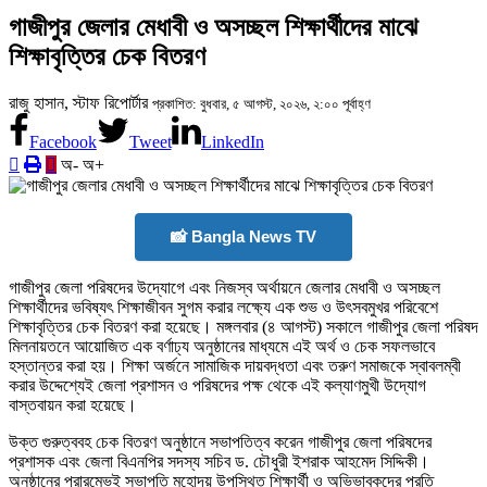
গাজীপুর জেলার মেধাবী ও অসচ্ছল শিক্ষার্থীদের মাঝে
শিক্ষাবৃত্তির চেক বিতরণ
রাজু হাসান, স্টাফ রিপোর্টার
প্রকাশিত: বুধবার, ৫ আগস্ট, ২০২৬, ২:০০ পূর্বাহ্ণ
Facebook
Tweet
LinkedIn
অ-
অ+
📸 Bangla News TV
গাজীপুর জেলা পরিষদের উদ্যোগে এবং নিজস্ব অর্থায়নে জেলার মেধাবী ও অসচ্ছল
শিক্ষার্থীদের ভবিষ্যৎ শিক্ষাজীবন সুগম করার লক্ষ্যে এক শুভ ও উৎসবমুখর পরিবেশে
শিক্ষাবৃত্তির চেক বিতরণ করা হয়েছে। মঙ্গলবার (৪ আগস্ট) সকালে গাজীপুর জেলা পরিষদ
মিলনায়তনে আয়োজিত এক বর্ণাঢ্য অনুষ্ঠানের মাধ্যমে এই অর্থ ও চেক সফলভাবে
হস্তান্তর করা হয়। শিক্ষা অর্জনে সামাজিক দায়বদ্ধতা এবং তরুণ সমাজকে স্বাবলম্বী
করার উদ্দেশ্যেই জেলা প্রশাসন ও পরিষদের পক্ষ থেকে এই কল্যাণমুখী উদ্যোগ
বাস্তবায়ন করা হয়েছে।
উক্ত গুরুত্ববহ চেক বিতরণ অনুষ্ঠানে সভাপতিত্ব করেন গাজীপুর জেলা পরিষদের
প্রশাসক এবং জেলা বিএনপির সদস্য সচিব ড. চৌধুরী ইশরাক আহমেদ সিদ্দিকী।
অনুষ্ঠানের প্রারম্ভেই সভাপতি মহোদয় উপস্থিত শিক্ষার্থী ও অভিভাবকদের প্রতি