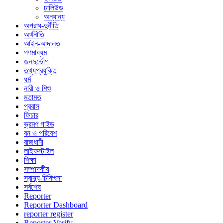
ঢালিউড
অন্যান্য
অপরাধ-দুর্নীতি
অর্থনীতি
আইন-আদালত
গণমাধ্যম
জনদুর্ভোগ
তথ্যপ্রযুক্তি
ধর্ম
নারী ও শিশু
মতামত
প্রবাস
ফিচার
ভ্রমণ গাইড
বন ও পরিবেশ
রাজধানী
লাইফস্টাইল
শিক্ষা
সম্পাদকীয়
স্বাস্থ্য-চিকিৎসা
সর্বশেষ
Reporter
Reporter Dashboard
reporter register
Reporter Verify