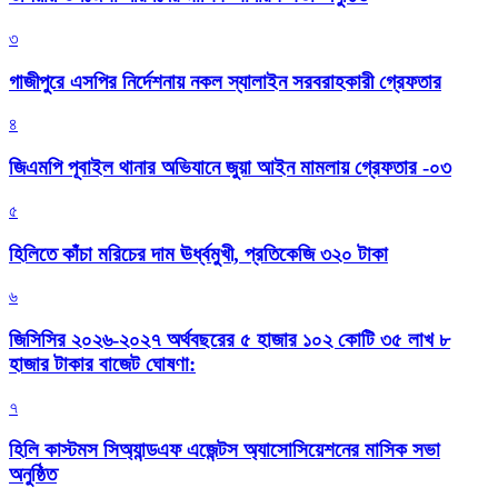
৩
গাজীপুরে এসপির নির্দেশনায় নকল স্যালাইন সরবরাহকারী গ্রেফতার
৪
জিএমপি পূবাইল থানার অভিযানে জুয়া আইন মামলায় গ্রেফতার -০৩
৫
হিলিতে কাঁচা মরিচের দাম ঊর্ধ্বমুখী, প্রতিকেজি ৩২০ টাকা
৬
জিসিসির ২০২৬-২০২৭ অর্থবছরের ৫ হাজার ১০২ কোটি ৩৫ লাখ ৮
হাজার টাকার বাজেট ঘোষণা:
৭
হিলি কাস্টমস সিঅ্যান্ডএফ এজেন্টস অ্যাসোসিয়েশনের মাসিক সভা
অনুষ্ঠিত