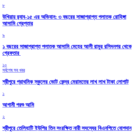
৮
উখিয়ায় র‍্যাব-১৫ এর অভিযান: ৩ বছরের সাজাপ্রাপ্ত পলাতক রোহিঙ্গা
আসামি গ্রেপ্তার
৯
১ বছরের সাজাপ্রাপ্ত পলাতক আসামি মেহের আলী রামুর রসিদনগর থেকে
গ্রেফতার ‎
১০
সর্বশেষ সব খবর
শ্রীপুরে প্রাথমিক স্কুলের ভোট কেন্দ্র মেরামতের লাখ লাখ টাকা লোপাট
১
আগামী পরশু আমি
২
শ্রীপুরে তেলিহাটি ইউপির তিন সংরক্ষিত নারী সদস্যের বিএনপিতে যোগদান