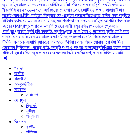
জুয়া আইন মামলায় গ্রেফতার -০৩
হিলিতে কাঁচা মরিচের দাম ঊর্ধ্বমুখী, প্রতিকেজি ৩২০
টাকা
জিসিসির ২০২৬-২০২৭ অর্থবছরের ৫ হাজার ১০২ কোটি ৩৫ লাখ ৮ হাজার টাকার
বাজেট ঘোষণা:
হিলি কাস্টমস সিঅ্যান্ডএফ এজেন্টস অ্যাসোসিয়েশনের মাসিক সভা অনুষ্ঠিত
উখিয়ায় র‍্যাব-১৫ এর অভিযান: ৩ বছরের সাজাপ্রাপ্ত পলাতক রোহিঙ্গা আসামি গ্রেপ্তার
১
বছরের সাজাপ্রাপ্ত পলাতক আসামি মেহের আলী রামুর রসিদনগর থেকে গ্রেফতার ‎
গাজীপুর পূবাইলে দুর্ধর্ষ চুরি-ডাকাতি: স্বর্ণালঙ্কার, নগদ টাকা ও মালামাল লুট
জিএমপি সদর
থানার বিশেষ অভিযানে ০৯ মামলার আসামিসহ গ্রেফতার -১৪
উখিয়ায় হ/ত্যা মামলার
দীর্ঘদিন পলাতক আসামি র‌্যাব-১৫ এর জালে ‎
‎উখিয়ার ওমর মিয়ার ঘোনায় ‘রোহিঙ্গা দিল
মোহাম্মদ সিন্ডিকেট’: পাহাড় কাটা, বনভূমি দখল ও অপরাধের সাম্রাজ্য
উখিয়ায় ইয়াবা বহনে
রাজি না হওয়ায় দিনমজুরকে মারধর ও অপহরণচেষ্টার অভিযোগ, থানায় লিখিত ডায়েরি
প্রচ্ছদ
জাতীয়
রাজনীতি
আন্তর্জাতিক
সারাদেশ
সারাদেশ
খেলাধুলা
ক্রিকেট
ফুটবল
অন্যান্য
বিনোদন
বলিউড
হলিউড