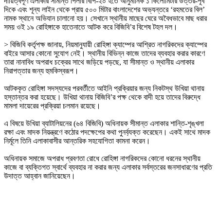
দায়িত্বপূর্ণ এলাকার সীমান্ত পিলার বিপি-২০ হতে আনুমানিক ১ কিলোমিটার উত্তর-পূর্ব
দিকে এবং শূন্য লাইন থেকে প্রায় ৫০০ মিটার বাংলাদেশের অভ্যন্তরে ‘রহমতের বিল’
নামক স্থানে অভিযান চালানো হয়। সেখানে স্থানীয় মাছের ঘেরে অবৈধভাবে মাছ ধরার
সময় ওই ১৯ রোহিঙ্গাকে হাতেনাতে আটক করে বিজিবি’র বিশেষ টহল দল।
‎> বিজিবি কর্তৃপক্ষ জানায়, নিয়মানুযায়ী রোহিঙ্গা ক্যাম্পের আশ্রিত নাগরিকদের ক্যাম্পের
বাইরে আসার কোনো সুযোগ নেই। স্থানীয় বিভিন্ন কাজে তাদের ব্যবহার করার কারণে
তারা নানাবিধ অপরাধ চক্রের সাথে জড়িয়ে পড়ছে, যা সীমান্ত ও স্থানীয় এলাকার
নিরাপত্তার জন্য হুমকিস্বরূপ।
‎আটককৃত রোহিঙ্গা সদস্যদের পরবর্তীতে আইনি প্রক্রিয়ার জন্য নিকটস্থ উখিয়া থানায়
হস্তান্তর করা হয়েছে। উখিয়া থানায় বিজিবি’র পক্ষ থেকে বাদী হয়ে তাদের বিরুদ্ধে
মামলা দায়েরের প্রক্রিয়া চলমান রয়েছে।
‎এ বিষয়ে উখিয়া ব্যাটালিয়নের (৬৪ বিজিবি) অধিনায়ক সীমান্ত এলাকার শান্তি-শৃঙ্খলা
রক্ষা এবং মাদক নিয়ন্ত্রণে কঠোর পদক্ষেপের কথা পুনর্ব্যক্ত করেছেন। একই সাথে মাদক
নির্মূলে তিনি এলাকাবাসীর আন্তরিক সহযোগিতা কামনা করেন।
‎অধিনায়ক সমাজে অপরাধ প্রবণতা রোধে রোহিঙ্গা নাগরিকদের কোনো ধরনের স্থানীয়
কাজে বা ব্যক্তিগত স্বার্থে ব্যবহার না করার জন্য এলাকার সর্বস্তরের জনসাধারণের প্রতি
উদাত্ত আহ্বান জানিয়েছেন।