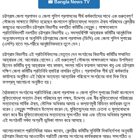
📸 Bangla News TV
চট্টগ্রাম জেলা প্রশাসন ও জেলা পুলিশ প্রশাসনের শীর্ষ কর্মকর্তাদের সাথে এক গুরুত্বপূর্ণ
সৌজন্য সাক্ষাতে মিলিত হয়েছেন বাংলাদেশ মুক্তিযোদ্ধা সন্তান ঐক্য পরিষদের কেন্দ্রীয়
কমান্ডের আওতাধীন চট্টগ্রাম বিভাগীয় নবগঠিত কমিটির নেতৃবৃন্দ। সাক্ষাতকালে
প্রতিনিধিদলটি নবগঠিত চট্টগ্রাম বিভাগীয় ২১ সদস্যবিশিষ্ট আহ্বায়ক কমিটির আনুষ্ঠানিক
অনুমোদনপত্র বা অনুলিপি চট্টগ্রামের জেলা প্রশাসক (ডিসি) এবং জেলা পুলিশ সুপারের
(এসপি) হাতে স্ব-শরীরে আনুষ্ঠানিকভাবে তুলে দেন।
চট্টগ্রাম বিভাগীয় এই প্রতিনিধিদলের নেতৃত্ব দেন সংগঠনের বিভাগীয় কমিটির সম্মানিত
আহ্বায়ক মো. আনোয়ার হোসেন। এই গুরুত্বপূর্ণ সৌজন্য সাক্ষাৎকালে আরও উপস্থিত
ছিলেন কমিটির যুগ্ম আহ্বায়ক শাহ কামাল, সদস্য সচিব ফয়সাল আহম্মদ বাবু এবং চট্টগ্রাম
দক্ষিণ জেলা কমিটির প্রতিনিধি হুমাইরা নাসরিন তুহিন। প্রশাসনিক শীর্ষ দুই কর্মকর্তার
কার্যালয়ে অনুষ্ঠিত এই বৈঠকে অত্যন্ত আন্তরিক পরিবেশে সংগঠনের নানা দিক নিয়ে
ফলপ্রসূ আলোচনা অনুষ্ঠিত হয়।
বৈঠককালে সংগঠনের প্রতিনিধিরা জেলা প্রশাসক ও জেলা পুলিশ সুপারের নিকট বাংলাদেশ
মুক্তিযোদ্ধা সন্তান ঐক্য পরিষদের মূল লক্ষ্য, উদ্দেশ্য এবং বীর মুক্তিযোদ্ধা পরিবারের
সন্তানদের সার্বিক ঐক্য, মৌলিক অধিকার আদায় ও কল্যাণমুখী বিভিন্ন কার্যক্রম তুলে
ধরেন। নেতৃবৃন্দ স্পষ্টভাবে উল্লেখ করেন যে, মুক্তিযুদ্ধের মহৎ চেতনা ও মূল্যবোধকে
ধারণ করে বীর মুক্তিযোদ্ধাদের সন্তানদের সুসংগঠিত করা এবং তাঁদের অধিকার সুরক্ষায়
এই সংগঠনটি সর্বদা অগ্রণী ভূমিকা পালন করে আসছে।
আলোচনাকালে প্রতিনিধিরা আরও জানান, কেন্দ্রীয় কমিটির সুনির্দিষ্ট দিকনির্দেশনা অনুযায়ী
চট্টগ্রাম বিভাগের আওতাধীন প্রতিটি জেলায় সংগঠনের কার্যক্রমকে আরও সুসংগঠিত ও