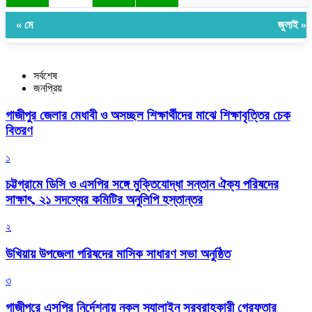
« মে
জুলাই »
সর্বশেষ
জনপ্রিয়
গাজীপুর জেলার মেধাবী ও অসচ্ছল শিক্ষার্থীদের মাঝে শিক্ষাবৃত্তির চেক
বিতরণ
১
চট্টগ্রামে ডিসি ও এসপির সঙ্গে মুক্তিযোদ্ধা সন্তান ঐক্য পরিষদের
সাক্ষাৎ, ২১ সদস্যের কমিটির অনুলিপি হস্তান্তর
২
উখিয়ায় উপজেলা পরিষদের মাসিক সাধারণ সভা অনুষ্ঠিত
৩
গাজীপুরে এসপির নির্দেশনায় নকল স্যালাইন সরবরাহকারী গ্রেফতার