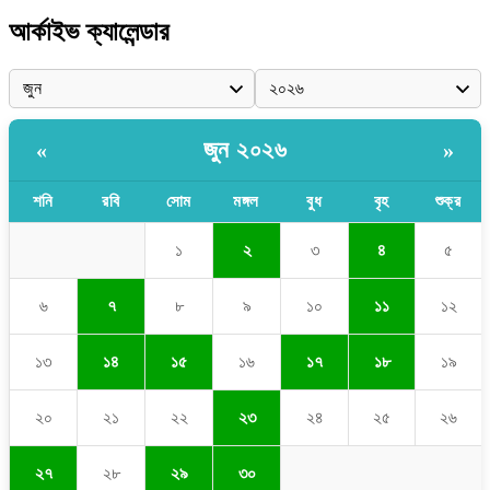
আর্কাইভ ক্যালেন্ডার
জুন ২০২৬
«
»
শনি
রবি
সোম
মঙ্গল
বুধ
বৃহ
শুক্র
১
২
৩
৪
৫
৬
৭
৮
৯
১০
১১
১২
১৩
১৪
১৫
১৬
১৭
১৮
১৯
২০
২১
২২
২৩
২৪
২৫
২৬
২৭
২৮
২৯
৩০