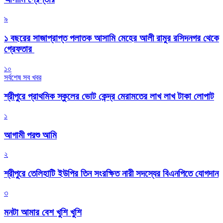
৯
১ বছরের সাজাপ্রাপ্ত পলাতক আসামি মেহের আলী রামুর রসিদনগর থেকে
গ্রেফতার ‎
১০
সর্বশেষ সব খবর
শ্রীপুরে প্রাথমিক স্কুলের ভোট কেন্দ্র মেরামতের লাখ লাখ টাকা লোপাট
১
আগামী পরশু আমি
২
শ্রীপুরে তেলিহাটি ইউপির তিন সংরক্ষিত নারী সদস্যের বিএনপিতে যোগদান
৩
মনটা আমার বেশ খুশি খুশি