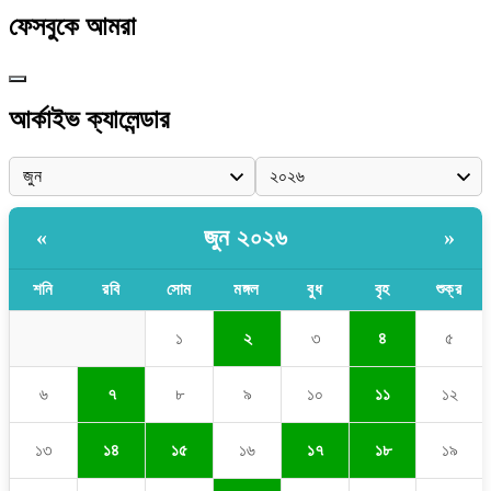
ফেসবুকে আমরা
আর্কাইভ ক্যালেন্ডার
জুন ২০২৬
«
»
শনি
রবি
সোম
মঙ্গল
বুধ
বৃহ
শুক্র
১
২
৩
৪
৫
৬
৭
৮
৯
১০
১১
১২
১৩
১৪
১৫
১৬
১৭
১৮
১৯