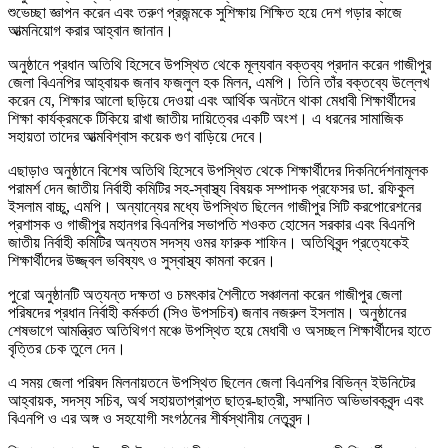
শুভেচ্ছা জ্ঞাপন করেন এবং তরুণ প্রজন্মকে সুশিক্ষায় শিক্ষিত হয়ে দেশ গড়ার কাজে
আত্মনিয়োগ করার আহ্বান জানান।
অনুষ্ঠানে প্রধান অতিথি হিসেবে উপস্থিত থেকে মূল্যবান বক্তব্য প্রদান করেন গাজীপুর
জেলা বিএনপির আহ্বায়ক জনাব ফজলুল হক মিলন, এমপি। তিনি তাঁর বক্তব্যে উল্লেখ
করেন যে, শিক্ষার আলো ছড়িয়ে দেওয়া এবং আর্থিক অনটনে থাকা মেধাবী শিক্ষার্থীদের
শিক্ষা কার্যক্রমকে টিকিয়ে রাখা জাতীয় দায়িত্বের একটি অংশ। এ ধরনের সামাজিক
সহায়তা তাদের আত্মবিশ্বাস কয়েক গুণ বাড়িয়ে দেবে।
এছাড়াও অনুষ্ঠানে বিশেষ অতিথি হিসেবে উপস্থিত থেকে শিক্ষার্থীদের দিকনির্দেশনামূলক
পরামর্শ দেন জাতীয় নির্বাহী কমিটির সহ-স্বাস্থ্য বিষয়ক সম্পাদক প্রফেসর ডা. রফিকুল
ইসলাম বাচ্চু, এমপি। অন্যান্যের মধ্যে উপস্থিত ছিলেন গাজীপুর সিটি করপোরেশনের
প্রশাসক ও গাজীপুর মহানগর বিএনপির সভাপতি শওকত হোসেন সরকার এবং বিএনপি
জাতীয় নির্বাহী কমিটির অন্যতম সদস্য ওমর ফারুক শাফিন। অতিথিবৃন্দ প্রত্যেকেই
শিক্ষার্থীদের উজ্জ্বল ভবিষ্যৎ ও সুস্বাস্থ্য কামনা করেন।
পুরো অনুষ্ঠানটি অত্যন্ত দক্ষতা ও চমৎকার শৈলীতে সঞ্চালনা করেন গাজীপুর জেলা
পরিষদের প্রধান নির্বাহী কর্মকর্তা (সিও উপসচিব) জনাব নজরুল ইসলাম। অনুষ্ঠানের
শেষভাগে আমন্ত্রিত অতিথিগণ মঞ্চে উপস্থিত হয়ে মেধাবী ও অসচ্ছল শিক্ষার্থীদের হাতে
বৃত্তির চেক তুলে দেন।
এ সময় জেলা পরিষদ মিলনায়তনে উপস্থিত ছিলেন জেলা বিএনপির বিভিন্ন ইউনিটের
আহ্বায়ক, সদস্য সচিব, অর্থ সহায়তাপ্রাপ্ত ছাত্র-ছাত্রী, সম্মানিত অভিভাবকবৃন্দ এবং
বিএনপি ও এর অঙ্গ ও সহযোগী সংগঠনের শীর্ষস্থানীয় নেতৃবৃন্দ।