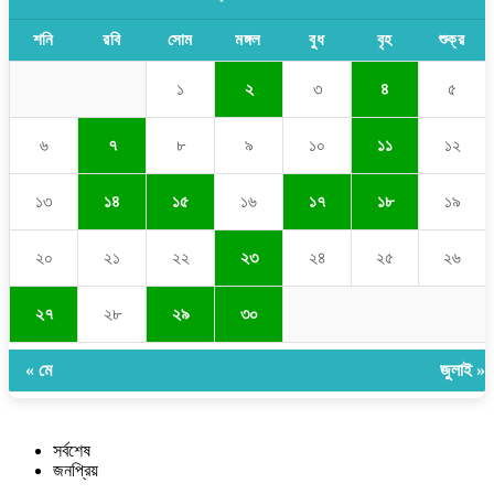
শনি
রবি
সোম
মঙ্গল
বুধ
বৃহ
শুক্র
১
২
৩
৪
৫
৬
৭
৮
৯
১০
১১
১২
১৩
১৪
১৫
১৬
১৭
১৮
১৯
২০
২১
২২
২৩
২৪
২৫
২৬
২৭
২৮
২৯
৩০
« মে
জুলাই »
সর্বশেষ
জনপ্রিয়