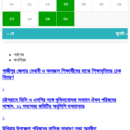
২০
২১
২২
২৩
২৪
২৫
২৬
২৭
২৮
২৯
৩০
« মে
জুলাই »
সর্বশেষ
জনপ্রিয়
গাজীপুর জেলার মেধাবী ও অসচ্ছল শিক্ষার্থীদের মাঝে শিক্ষাবৃত্তির চেক
বিতরণ
১
চট্টগ্রামে ডিসি ও এসপির সঙ্গে মুক্তিযোদ্ধা সন্তান ঐক্য পরিষদের
সাক্ষাৎ, ২১ সদস্যের কমিটির অনুলিপি হস্তান্তর
২
উখিয়ায় উপজেলা পরিষদের মাসিক সাধারণ সভা অনুষ্ঠিত