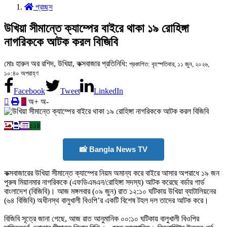
প্রচ্ছদ
উখিয়া সীমান্তে ক্যাম্পের বাইরে থাকা ১৯ রোহিঙ্গা
নাগরিককে আটক করল বিজিবি
মোঃ হারুন অর রশিদ, উখিয়া, কক্সবাজার প্রতিনিধি:
প্রকাশিত: বৃহস্পতিবার, ১১ জুন, ২০২৬,
১০:৪০ অপরাহ্ণ
Facebook
Tweet
LinkedIn
অ+
অ-
১১৪
📸 Bangla News TV
কক্সবাজারের উখিয়া সীমান্তে ক্যাম্পের নিয়ম অমান্য করে বাইরে আসার অপরাধে ১৯ জন
পুরুষ মিয়ানমার নাগরিককে (এফডিএমএন/রোহিঙ্গা সদস্য) আটক করেছে বর্ডার গার্ড
বাংলাদেশ (বিজিবি)। আজ মঙ্গলবার (০৯ জুন) রাত ১২:১০ ঘটিকায় উখিয়া ব্যাটালিয়নের
(৬৪ বিজিবি) অধীনস্থ বালুখালী বিওপি’র একটি বিশেষ টহল দল তাদের আটক করে।
‎বিজিবি সূত্রে জানা গেছে, আজ রাত আনুমানিক ০০:১০ ঘটিকায় বালুখালী বিওপির