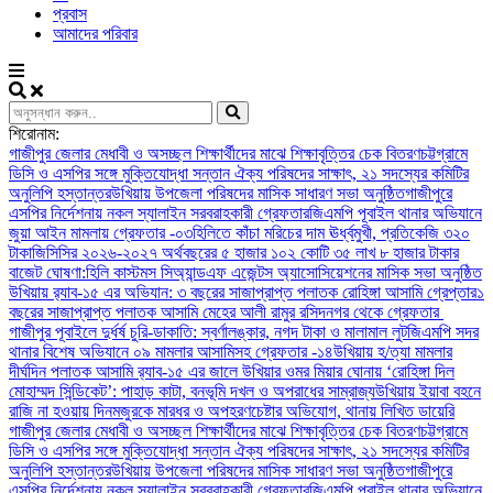
প্রবাস
আমাদের পরিবার
শিরোনাম:
গাজীপুর জেলার মেধাবী ও অসচ্ছল শিক্ষার্থীদের মাঝে শিক্ষাবৃত্তির চেক বিতরণ
চট্টগ্রামে
ডিসি ও এসপির সঙ্গে মুক্তিযোদ্ধা সন্তান ঐক্য পরিষদের সাক্ষাৎ, ২১ সদস্যের কমিটির
অনুলিপি হস্তান্তর
উখিয়ায় উপজেলা পরিষদের মাসিক সাধারণ সভা অনুষ্ঠিত
গাজীপুরে
এসপির নির্দেশনায় নকল স্যালাইন সরবরাহকারী গ্রেফতার
জিএমপি পূবাইল থানার অভিযানে
জুয়া আইন মামলায় গ্রেফতার -০৩
হিলিতে কাঁচা মরিচের দাম ঊর্ধ্বমুখী, প্রতিকেজি ৩২০
টাকা
জিসিসির ২০২৬-২০২৭ অর্থবছরের ৫ হাজার ১০২ কোটি ৩৫ লাখ ৮ হাজার টাকার
বাজেট ঘোষণা:
হিলি কাস্টমস সিঅ্যান্ডএফ এজেন্টস অ্যাসোসিয়েশনের মাসিক সভা অনুষ্ঠিত
উখিয়ায় র‍্যাব-১৫ এর অভিযান: ৩ বছরের সাজাপ্রাপ্ত পলাতক রোহিঙ্গা আসামি গ্রেপ্তার
১
বছরের সাজাপ্রাপ্ত পলাতক আসামি মেহের আলী রামুর রসিদনগর থেকে গ্রেফতার ‎
গাজীপুর পূবাইলে দুর্ধর্ষ চুরি-ডাকাতি: স্বর্ণালঙ্কার, নগদ টাকা ও মালামাল লুট
জিএমপি সদর
থানার বিশেষ অভিযানে ০৯ মামলার আসামিসহ গ্রেফতার -১৪
উখিয়ায় হ/ত্যা মামলার
দীর্ঘদিন পলাতক আসামি র‌্যাব-১৫ এর জালে ‎
‎উখিয়ার ওমর মিয়ার ঘোনায় ‘রোহিঙ্গা দিল
মোহাম্মদ সিন্ডিকেট’: পাহাড় কাটা, বনভূমি দখল ও অপরাধের সাম্রাজ্য
উখিয়ায় ইয়াবা বহনে
রাজি না হওয়ায় দিনমজুরকে মারধর ও অপহরণচেষ্টার অভিযোগ, থানায় লিখিত ডায়েরি
গাজীপুর জেলার মেধাবী ও অসচ্ছল শিক্ষার্থীদের মাঝে শিক্ষাবৃত্তির চেক বিতরণ
চট্টগ্রামে
ডিসি ও এসপির সঙ্গে মুক্তিযোদ্ধা সন্তান ঐক্য পরিষদের সাক্ষাৎ, ২১ সদস্যের কমিটির
অনুলিপি হস্তান্তর
উখিয়ায় উপজেলা পরিষদের মাসিক সাধারণ সভা অনুষ্ঠিত
গাজীপুরে
এসপির নির্দেশনায় নকল স্যালাইন সরবরাহকারী গ্রেফতার
জিএমপি পূবাইল থানার অভিযানে