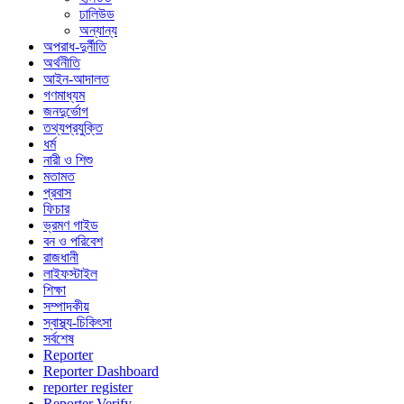
ঢালিউড
অন্যান্য
অপরাধ-দুর্নীতি
অর্থনীতি
আইন-আদালত
গণমাধ্যম
জনদুর্ভোগ
তথ্যপ্রযুক্তি
ধর্ম
নারী ও শিশু
মতামত
প্রবাস
ফিচার
ভ্রমণ গাইড
বন ও পরিবেশ
রাজধানী
লাইফস্টাইল
শিক্ষা
সম্পাদকীয়
স্বাস্থ্য-চিকিৎসা
সর্বশেষ
Reporter
Reporter Dashboard
reporter register
Reporter Verify