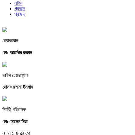
লগিন
প্রচ্ছদ
প্রচ্ছদ
চেয়ারম্যান
মো: আতাউর রহমান
ভাইস চেয়ারম্যান
মোসাঃ রুমানা ইসলাম
নির্বাহী পরিচালক
মোঃ সোহেল মিয়া
01715-966074