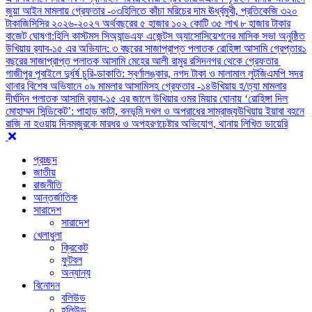
জুয়া আইন মামলায় গ্রেফতার -০৩
হিলিতে কাঁচা মরিচের দাম ঊর্ধ্বমুখী, প্রতিকেজি ৩২০
টাকা
জিসিসির ২০২৬-২০২৭ অর্থবছরের ৫ হাজার ১০২ কোটি ৩৫ লাখ ৮ হাজার টাকার
বাজেট ঘোষণা:
হিলি কাস্টমস সিঅ্যান্ডএফ এজেন্টস অ্যাসোসিয়েশনের মাসিক সভা অনুষ্ঠিত
উখিয়ায় র‍্যাব-১৫ এর অভিযান: ৩ বছরের সাজাপ্রাপ্ত পলাতক রোহিঙ্গা আসামি গ্রেপ্তার
১
বছরের সাজাপ্রাপ্ত পলাতক আসামি মেহের আলী রামুর রসিদনগর থেকে গ্রেফতার ‎
গাজীপুর পূবাইলে দুর্ধর্ষ চুরি-ডাকাতি: স্বর্ণালঙ্কার, নগদ টাকা ও মালামাল লুট
জিএমপি সদর
থানার বিশেষ অভিযানে ০৯ মামলার আসামিসহ গ্রেফতার -১৪
উখিয়ায় হ/ত্যা মামলার
দীর্ঘদিন পলাতক আসামি র‌্যাব-১৫ এর জালে ‎
‎উখিয়ার ওমর মিয়ার ঘোনায় ‘রোহিঙ্গা দিল
মোহাম্মদ সিন্ডিকেট’: পাহাড় কাটা, বনভূমি দখল ও অপরাধের সাম্রাজ্য
উখিয়ায় ইয়াবা বহনে
রাজি না হওয়ায় দিনমজুরকে মারধর ও অপহরণচেষ্টার অভিযোগ, থানায় লিখিত ডায়েরি
প্রচ্ছদ
জাতীয়
রাজনীতি
আন্তর্জাতিক
সারাদেশ
সারাদেশ
খেলাধুলা
ক্রিকেট
ফুটবল
অন্যান্য
বিনোদন
বলিউড
হলিউড