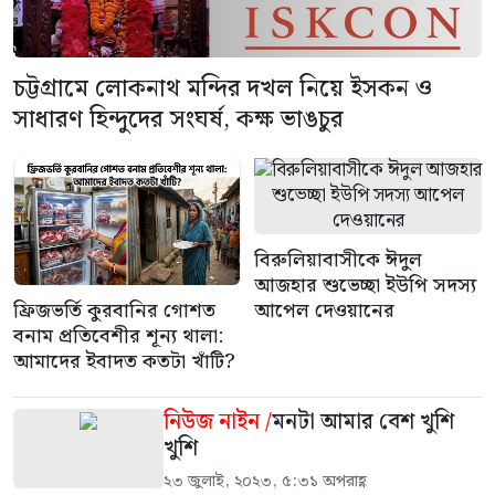
চট্টগ্রামে লোকনাথ মন্দির দখল নিয়ে ইসকন ও
সাধারণ হিন্দুদের সংঘর্ষ, কক্ষ ভাঙচুর
বিরুলিয়াবাসীকে ঈদুল
আজহার শুভেচ্ছা ইউপি সদস্য
ফ্রিজভর্তি কুরবানির গোশত
আপেল দেওয়ানের
বনাম প্রতিবেশীর শূন্য থালা:
আমাদের ইবাদত কতটা খাঁটি?
নিউজ নাইন /
মনটা আমার বেশ খুশি
খুশি
২৩ জুলাই, ২০২৩, ৫:৩১ অপরাহ্ণ