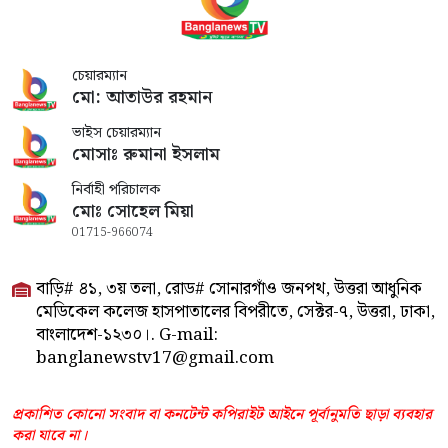
চেয়ারম্যান
মো: আতাউর রহমান
ভাইস চেয়ারম্যান
মোসাঃ রুমানা ইসলাম
নির্বাহী পরিচালক
মোঃ সোহেল মিয়া
01715-966074
বাড়ি# ৪১, ৩য় তলা, রোড# সোনারগাঁও জনপথ, উত্তরা আধুনিক
মেডিকেল কলেজ হাসপাতালের বিপরীতে, সেক্টর-৭, উত্তরা, ঢাকা,
বাংলাদেশ-১২৩০।. G-mail:
banglanewstv17@gmail.com
প্রকাশিত কোনো সংবাদ বা কনটেন্ট কপিরাইট আইনে পূর্বানুমতি ছাড়া ব্যবহার
করা যাবে না।