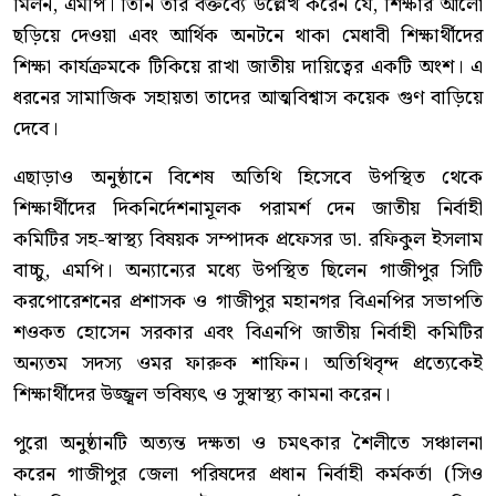
মিলন, এমপি। তিনি তাঁর বক্তব্যে উল্লেখ করেন যে, শিক্ষার আলো
ছড়িয়ে দেওয়া এবং আর্থিক অনটনে থাকা মেধাবী শিক্ষার্থীদের
শিক্ষা কার্যক্রমকে টিকিয়ে রাখা জাতীয় দায়িত্বের একটি অংশ। এ
ধরনের সামাজিক সহায়তা তাদের আত্মবিশ্বাস কয়েক গুণ বাড়িয়ে
দেবে।
এছাড়াও অনুষ্ঠানে বিশেষ অতিথি হিসেবে উপস্থিত থেকে
শিক্ষার্থীদের দিকনির্দেশনামূলক পরামর্শ দেন জাতীয় নির্বাহী
কমিটির সহ-স্বাস্থ্য বিষয়ক সম্পাদক প্রফেসর ডা. রফিকুল ইসলাম
বাচ্চু, এমপি। অন্যান্যের মধ্যে উপস্থিত ছিলেন গাজীপুর সিটি
করপোরেশনের প্রশাসক ও গাজীপুর মহানগর বিএনপির সভাপতি
শওকত হোসেন সরকার এবং বিএনপি জাতীয় নির্বাহী কমিটির
অন্যতম সদস্য ওমর ফারুক শাফিন। অতিথিবৃন্দ প্রত্যেকেই
শিক্ষার্থীদের উজ্জ্বল ভবিষ্যৎ ও সুস্বাস্থ্য কামনা করেন।
পুরো অনুষ্ঠানটি অত্যন্ত দক্ষতা ও চমৎকার শৈলীতে সঞ্চালনা
করেন গাজীপুর জেলা পরিষদের প্রধান নির্বাহী কর্মকর্তা (সিও