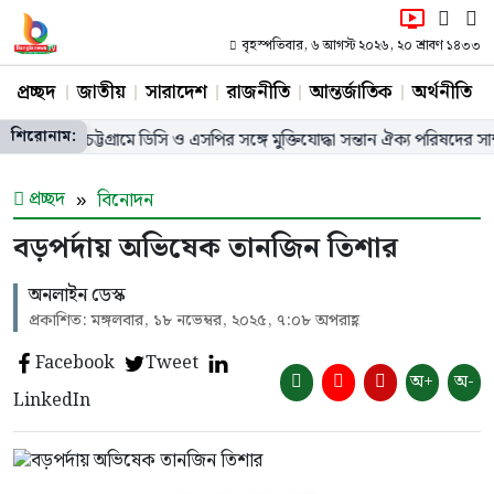
বৃহস্পতিবার, ৬ আগস্ট ২০২৬, ২০ শ্রাবণ ১৪৩৩
প্রচ্ছদ
জাতীয়
সারাদেশ
রাজনীতি
আন্তর্জাতিক
অর্থনীতি
শিরোনাম:
চট্টগ্রামে ডিসি ও এসপির সঙ্গে মুক্তিযোদ্ধা সন্তান ঐক্য পরিষদের সাক্ষাৎ, ২
প্রচ্ছদ
বিনোদন
বড়পর্দায় অভিষেক তানজিন তিশার
অনলাইন ডেস্ক
প্রকাশিত: মঙ্গলবার, ১৮ নভেম্বর, ২০২৫, ৭:০৮ অপরাহ্ণ
Facebook
Tweet
অ+
অ-
LinkedIn