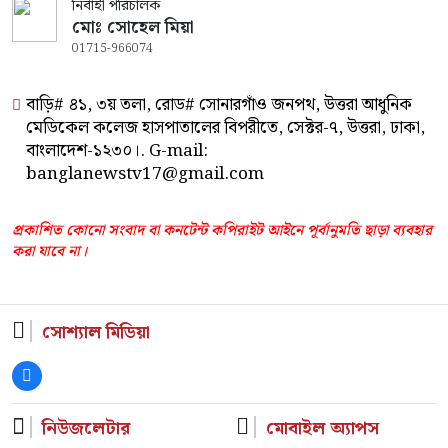
নির্বাহী পরিচালক
মোঃ সোহেল মিয়া
01715-966074
বাড়ি# ৪১, ৩য় তলা, রোড# সোনারগাঁও জনপথ, উত্তরা আধুনিক
মেডিকেল কলেজ হাসপাতালের বিপরীতে, সেক্টর-৭, উত্তরা, ঢাকা,
বাংলাদেশ-১২৩০।. G-mail:
banglanewstv17@gmail.com
প্রকাশিত কোনো সংবাদ বা কনটেন্ট কপিরাইট আইনে পূর্বানুমতি ছাড়া ব্যবহার
করা যাবে না।
সোশ্যাল মিডিয়া
নিউজলেটার
মোবাইল অ্যাপস