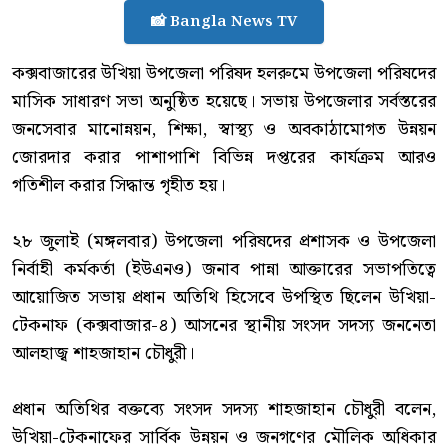
📸 Bangla News TV
‎কক্সবাজারের উখিয়া উপজেলা পরিষদ হলরুমে উপজেলা পরিষদের
মাসিক সাধারণ সভা অনুষ্ঠিত হয়েছে। সভায় উপজেলার সর্বস্তরের
জনসেবার মানোন্নয়ন, শিক্ষা, স্বাস্থ্য ও অবকাঠামোগত উন্নয়ন
জোরদার করার পাশাপাশি বিভিন্ন দপ্তরের কার্যক্রম আরও
গতিশীল করার সিদ্ধান্ত গৃহীত হয়।
‎২৮ জুলাই (মঙ্গলবার) উপজেলা পরিষদের প্রশাসক ও উপজেলা
নির্বাহী কর্মকর্তা (ইউএনও) জনাব পান্না আক্তারের সভাপতিত্বে
আয়োজিত সভায় প্রধান অতিথি হিসেবে উপস্থিত ছিলেন উখিয়া-
টেকনাফ (কক্সবাজার-৪) আসনের স্থানীয় সংসদ সদস্য জননেতা
আলহাজ্ব শাহজাহান চৌধুরী।
‎প্রধান অতিথির বক্তব্যে সংসদ সদস্য শাহজাহান চৌধুরী বলেন,
উখিয়া-টেকনাফের সার্বিক উন্নয়ন ও জনগণের মৌলিক অধিকার