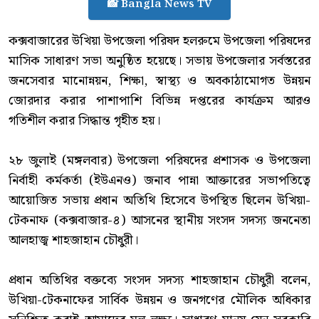
📸 Bangla News TV
‎কক্সবাজারের উখিয়া উপজেলা পরিষদ হলরুমে উপজেলা পরিষদের
মাসিক সাধারণ সভা অনুষ্ঠিত হয়েছে। সভায় উপজেলার সর্বস্তরের
জনসেবার মানোন্নয়ন, শিক্ষা, স্বাস্থ্য ও অবকাঠামোগত উন্নয়ন
জোরদার করার পাশাপাশি বিভিন্ন দপ্তরের কার্যক্রম আরও
গতিশীল করার সিদ্ধান্ত গৃহীত হয়।
‎২৮ জুলাই (মঙ্গলবার) উপজেলা পরিষদের প্রশাসক ও উপজেলা
নির্বাহী কর্মকর্তা (ইউএনও) জনাব পান্না আক্তারের সভাপতিত্বে
আয়োজিত সভায় প্রধান অতিথি হিসেবে উপস্থিত ছিলেন উখিয়া-
টেকনাফ (কক্সবাজার-৪) আসনের স্থানীয় সংসদ সদস্য জননেতা
আলহাজ্ব শাহজাহান চৌধুরী।
‎প্রধান অতিথির বক্তব্যে সংসদ সদস্য শাহজাহান চৌধুরী বলেন,
উখিয়া-টেকনাফের সার্বিক উন্নয়ন ও জনগণের মৌলিক অধিকার