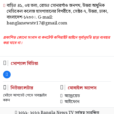
বাড়ি# ৪১, ৩য় তলা, রোড# সোনারগাঁও জনপথ, উত্তরা আধুনিক
মেডিকেল কলেজ হাসপাতালের বিপরীতে, সেক্টর-৭, উত্তরা, ঢাকা,
বাংলাদেশ-১২৩০।. G-mail:
banglanewstv17@gmail.com
প্রকাশিত কোনো সংবাদ বা কনটেন্ট কপিরাইট আইনে পূর্বানুমতি ছাড়া ব্যবহার
করা যাবে না।
সোশ্যাল মিডিয়া
নিউজলেটার
মোবাইল অ্যাপস
অ্যান্ড্রয়েড
মেইলে আপডেট পেতে সাবস্ক্রাইব
করুন
আইফোন
২০১১- ২০২৬
Bangla News TV
সর্বস্বত্ব সংরক্ষিত