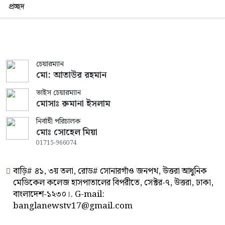
প্রচ্ছদ
চেয়ারম্যান
মো: আতাউর রহমান
ভাইস চেয়ারম্যান
মোসাঃ রুমানা ইসলাম
নির্বাহী পরিচালক
মোঃ সোহেল মিয়া
01715-966074
বাড়ি# ৪১, ৩য় তলা, রোড# সোনারগাঁও জনপথ, উত্তরা আধুনিক
মেডিকেল কলেজ হাসপাতালের বিপরীতে, সেক্টর-৭, উত্তরা, ঢাকা,
বাংলাদেশ-১২৩০।. G-mail:
banglanewstv17@gmail.com