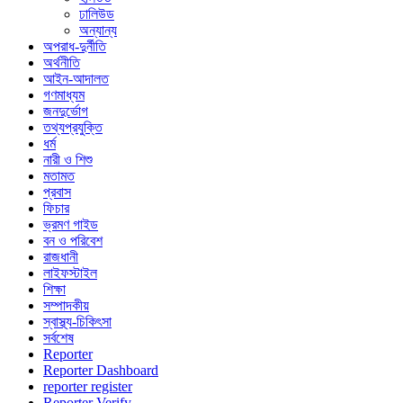
ঢালিউড
অন্যান্য
অপরাধ-দুর্নীতি
অর্থনীতি
আইন-আদালত
গণমাধ্যম
জনদুর্ভোগ
তথ্যপ্রযুক্তি
ধর্ম
নারী ও শিশু
মতামত
প্রবাস
ফিচার
ভ্রমণ গাইড
বন ও পরিবেশ
রাজধানী
লাইফস্টাইল
শিক্ষা
সম্পাদকীয়
স্বাস্থ্য-চিকিৎসা
সর্বশেষ
Reporter
Reporter Dashboard
reporter register
Reporter Verify