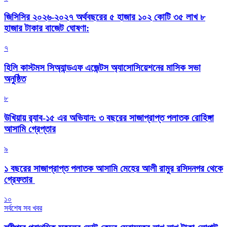
জিসিসির ২০২৬-২০২৭ অর্থবছরের ৫ হাজার ১০২ কোটি ৩৫ লাখ ৮
হাজার টাকার বাজেট ঘোষণা:
৭
হিলি কাস্টমস সিঅ্যান্ডএফ এজেন্টস অ্যাসোসিয়েশনের মাসিক সভা
অনুষ্ঠিত
৮
উখিয়ায় র‍্যাব-১৫ এর অভিযান: ৩ বছরের সাজাপ্রাপ্ত পলাতক রোহিঙ্গা
আসামি গ্রেপ্তার
৯
১ বছরের সাজাপ্রাপ্ত পলাতক আসামি মেহের আলী রামুর রসিদনগর থেকে
গ্রেফতার ‎
১০
সর্বশেষ সব খবর