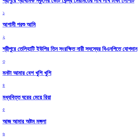
শ্রীপুরে প্রাথমিক স্কুলের ভোট কেন্দ্র মেরামতের লাখ লাখ টাকা লোপাট
১
আগামী পরশু আমি
২
শ্রীপুরে তেলিহাটি ইউপির তিন সংরক্ষিত নারী সদস্যের বিএনপিতে যোগদান
৩
মনটা আমার বেশ খুশি খুশি
৪
মধ্যবিত্ত ঘরের মেয়ে রিয়া
৫
আজ আমার অষ্টম মঙ্গলা
৬