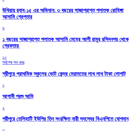
উখিয়ায় র‍্যাব-১৫ এর অভিযান: ৩ বছরের সাজাপ্রাপ্ত পলাতক রোহিঙ্গা
আসামি গ্রেপ্তার
৯
১ বছরের সাজাপ্রাপ্ত পলাতক আসামি মেহের আলী রামুর রসিদনগর থেকে
গ্রেফতার ‎
১০
সর্বশেষ সব খবর
শ্রীপুরে প্রাথমিক স্কুলের ভোট কেন্দ্র মেরামতের লাখ লাখ টাকা লোপাট
১
আগামী পরশু আমি
২
শ্রীপুরে তেলিহাটি ইউপির তিন সংরক্ষিত নারী সদস্যের বিএনপিতে যোগদান
৩