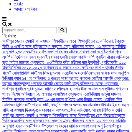
প্রবাস
আমাদের পরিবার
শিরোনাম:
গাজীপুর জেলার মেধাবী ও অসচ্ছল শিক্ষার্থীদের মাঝে শিক্ষাবৃত্তির চেক বিতরণ
চট্টগ্রামে
ডিসি ও এসপির সঙ্গে মুক্তিযোদ্ধা সন্তান ঐক্য পরিষদের সাক্ষাৎ, ২১ সদস্যের কমিটির
অনুলিপি হস্তান্তর
উখিয়ায় উপজেলা পরিষদের মাসিক সাধারণ সভা অনুষ্ঠিত
গাজীপুরে
এসপির নির্দেশনায় নকল স্যালাইন সরবরাহকারী গ্রেফতার
জিএমপি পূবাইল থানার অভিযানে
জুয়া আইন মামলায় গ্রেফতার -০৩
হিলিতে কাঁচা মরিচের দাম ঊর্ধ্বমুখী, প্রতিকেজি ৩২০
টাকা
জিসিসির ২০২৬-২০২৭ অর্থবছরের ৫ হাজার ১০২ কোটি ৩৫ লাখ ৮ হাজার টাকার
বাজেট ঘোষণা:
হিলি কাস্টমস সিঅ্যান্ডএফ এজেন্টস অ্যাসোসিয়েশনের মাসিক সভা অনুষ্ঠিত
উখিয়ায় র‍্যাব-১৫ এর অভিযান: ৩ বছরের সাজাপ্রাপ্ত পলাতক রোহিঙ্গা আসামি গ্রেপ্তার
১
বছরের সাজাপ্রাপ্ত পলাতক আসামি মেহের আলী রামুর রসিদনগর থেকে গ্রেফতার ‎
গাজীপুর পূবাইলে দুর্ধর্ষ চুরি-ডাকাতি: স্বর্ণালঙ্কার, নগদ টাকা ও মালামাল লুট
জিএমপি সদর
থানার বিশেষ অভিযানে ০৯ মামলার আসামিসহ গ্রেফতার -১৪
উখিয়ায় হ/ত্যা মামলার
দীর্ঘদিন পলাতক আসামি র‌্যাব-১৫ এর জালে ‎
‎উখিয়ার ওমর মিয়ার ঘোনায় ‘রোহিঙ্গা দিল
মোহাম্মদ সিন্ডিকেট’: পাহাড় কাটা, বনভূমি দখল ও অপরাধের সাম্রাজ্য
উখিয়ায় ইয়াবা বহনে
রাজি না হওয়ায় দিনমজুরকে মারধর ও অপহরণচেষ্টার অভিযোগ, থানায় লিখিত ডায়েরি
গাজীপুর জেলার মেধাবী ও অসচ্ছল শিক্ষার্থীদের মাঝে শিক্ষাবৃত্তির চেক বিতরণ
চট্টগ্রামে
ডিসি ও এসপির সঙ্গে মুক্তিযোদ্ধা সন্তান ঐক্য পরিষদের সাক্ষাৎ, ২১ সদস্যের কমিটির
অনুলিপি হস্তান্তর
উখিয়ায় উপজেলা পরিষদের মাসিক সাধারণ সভা অনুষ্ঠিত
গাজীপুরে
এসপির নির্দেশনায় নকল স্যালাইন সরবরাহকারী গ্রেফতার
জিএমপি পূবাইল থানার অভিযানে