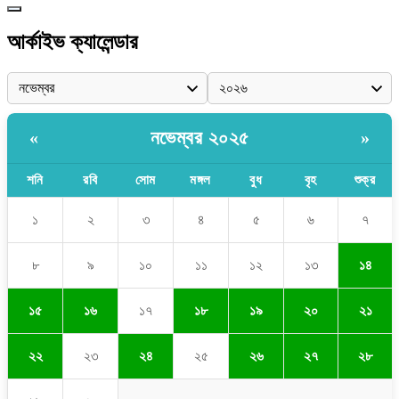
আর্কাইভ ক্যালেন্ডার
নভেম্বর ২০২৫
«
»
শনি
রবি
সোম
মঙ্গল
বুধ
বৃহ
শুক্র
১
২
৩
৪
৫
৬
৭
৮
৯
১০
১১
১২
১৩
১৪
১৫
১৬
১৭
১৮
১৯
২০
২১
২২
২৩
২৪
২৫
২৬
২৭
২৮