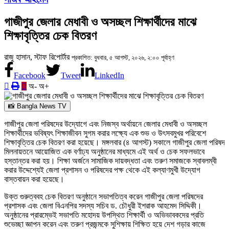
গাজীপুর জেলার মেধাবী ও অসচ্ছল শিক্ষার্থীদের মাঝে
শিক্ষাবৃত্তির চেক বিতরণ
রাজু হাসান, স্টাফ রিপোর্টার
প্রকাশিত: বুধবার, ৫ আগস্ট, ২০২৬, ২:০০ পূর্বাহ্ণ
Facebook
Tweet
LinkedIn
অ-
অ+
📸 Bangla News TV
গাজীপুর জেলা পরিষদের উদ্যোগে এবং নিজস্ব অর্থায়নে জেলার মেধাবী ও অসচ্ছল
শিক্ষার্থীদের ভবিষ্যৎ শিক্ষাজীবন সুগম করার লক্ষ্যে এক শুভ ও উৎসবমুখর পরিবেশে
শিক্ষাবৃত্তির চেক বিতরণ করা হয়েছে। মঙ্গলবার (৪ আগস্ট) সকালে গাজীপুর জেলা পরিষদ
মিলনায়তনে আয়োজিত এক বর্ণাঢ্য অনুষ্ঠানের মাধ্যমে এই অর্থ ও চেক সফলভাবে
হস্তান্তর করা হয়। শিক্ষা অর্জনে সামাজিক দায়বদ্ধতা এবং তরুণ সমাজকে স্বাবলম্বী
করার উদ্দেশ্যেই জেলা প্রশাসন ও পরিষদের পক্ষ থেকে এই কল্যাণমুখী উদ্যোগ
বাস্তবায়ন করা হয়েছে।
উক্ত গুরুত্ববহ চেক বিতরণ অনুষ্ঠানে সভাপতিত্ব করেন গাজীপুর জেলা পরিষদের
প্রশাসক এবং জেলা বিএনপির সদস্য সচিব ড. চৌধুরী ইশরাক আহমেদ সিদ্দিকী।
অনুষ্ঠানের প্রারম্ভেই সভাপতি মহোদয় উপস্থিত শিক্ষার্থী ও অভিভাবকদের প্রতি
শুভেচ্ছা জ্ঞাপন করেন এবং তরুণ প্রজন্মকে সুশিক্ষায় শিক্ষিত হয়ে দেশ গড়ার কাজে