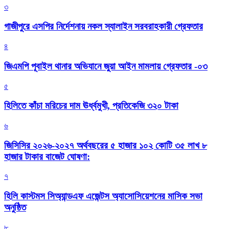
৩
গাজীপুরে এসপির নির্দেশনায় নকল স্যালাইন সরবরাহকারী গ্রেফতার
৪
জিএমপি পূবাইল থানার অভিযানে জুয়া আইন মামলায় গ্রেফতার -০৩
৫
হিলিতে কাঁচা মরিচের দাম ঊর্ধ্বমুখী, প্রতিকেজি ৩২০ টাকা
৬
জিসিসির ২০২৬-২০২৭ অর্থবছরের ৫ হাজার ১০২ কোটি ৩৫ লাখ ৮
হাজার টাকার বাজেট ঘোষণা:
৭
হিলি কাস্টমস সিঅ্যান্ডএফ এজেন্টস অ্যাসোসিয়েশনের মাসিক সভা
অনুষ্ঠিত
৮