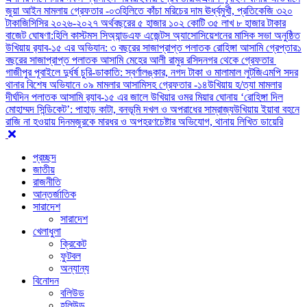
জুয়া আইন মামলায় গ্রেফতার -০৩
হিলিতে কাঁচা মরিচের দাম ঊর্ধ্বমুখী, প্রতিকেজি ৩২০
টাকা
জিসিসির ২০২৬-২০২৭ অর্থবছরের ৫ হাজার ১০২ কোটি ৩৫ লাখ ৮ হাজার টাকার
বাজেট ঘোষণা:
হিলি কাস্টমস সিঅ্যান্ডএফ এজেন্টস অ্যাসোসিয়েশনের মাসিক সভা অনুষ্ঠিত
উখিয়ায় র‍্যাব-১৫ এর অভিযান: ৩ বছরের সাজাপ্রাপ্ত পলাতক রোহিঙ্গা আসামি গ্রেপ্তার
১
বছরের সাজাপ্রাপ্ত পলাতক আসামি মেহের আলী রামুর রসিদনগর থেকে গ্রেফতার ‎
গাজীপুর পূবাইলে দুর্ধর্ষ চুরি-ডাকাতি: স্বর্ণালঙ্কার, নগদ টাকা ও মালামাল লুট
জিএমপি সদর
থানার বিশেষ অভিযানে ০৯ মামলার আসামিসহ গ্রেফতার -১৪
উখিয়ায় হ/ত্যা মামলার
দীর্ঘদিন পলাতক আসামি র‌্যাব-১৫ এর জালে ‎
‎উখিয়ার ওমর মিয়ার ঘোনায় ‘রোহিঙ্গা দিল
মোহাম্মদ সিন্ডিকেট’: পাহাড় কাটা, বনভূমি দখল ও অপরাধের সাম্রাজ্য
উখিয়ায় ইয়াবা বহনে
রাজি না হওয়ায় দিনমজুরকে মারধর ও অপহরণচেষ্টার অভিযোগ, থানায় লিখিত ডায়েরি
প্রচ্ছদ
জাতীয়
রাজনীতি
আন্তর্জাতিক
সারাদেশ
সারাদেশ
খেলাধুলা
ক্রিকেট
ফুটবল
অন্যান্য
বিনোদন
বলিউড
হলিউড