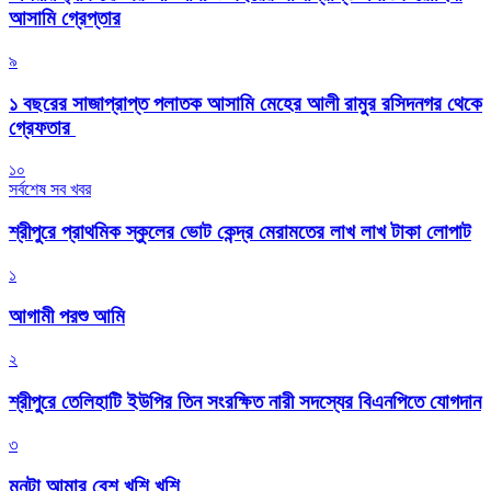
আসামি গ্রেপ্তার
৯
১ বছরের সাজাপ্রাপ্ত পলাতক আসামি মেহের আলী রামুর রসিদনগর থেকে
গ্রেফতার ‎
১০
সর্বশেষ সব খবর
শ্রীপুরে প্রাথমিক স্কুলের ভোট কেন্দ্র মেরামতের লাখ লাখ টাকা লোপাট
১
আগামী পরশু আমি
২
শ্রীপুরে তেলিহাটি ইউপির তিন সংরক্ষিত নারী সদস্যের বিএনপিতে যোগদান
৩
মনটা আমার বেশ খুশি খুশি