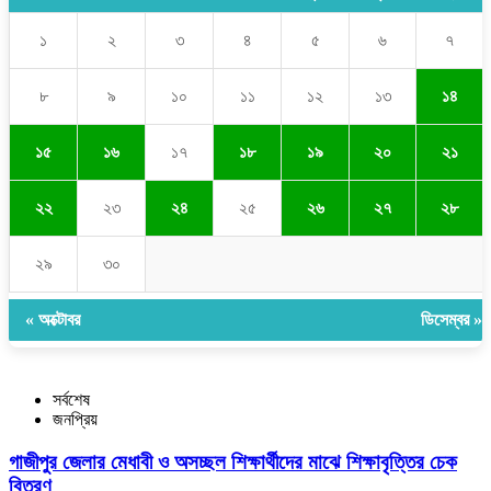
১
২
৩
৪
৫
৬
৭
৮
৯
১০
১১
১২
১৩
১৪
১৫
১৬
১৭
১৮
১৯
২০
২১
২২
২৩
২৪
২৫
২৬
২৭
২৮
২৯
৩০
« অক্টোবর
ডিসেম্বর »
সর্বশেষ
জনপ্রিয়
গাজীপুর জেলার মেধাবী ও অসচ্ছল শিক্ষার্থীদের মাঝে শিক্ষাবৃত্তির চেক
বিতরণ