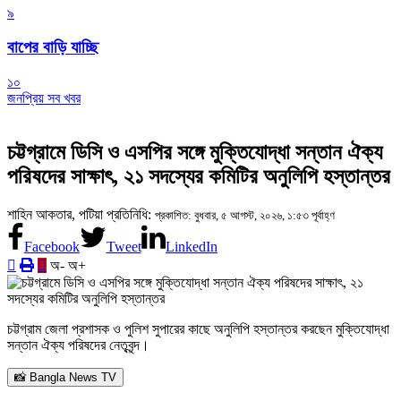
৯
বাপের বাড়ি যাচ্ছি
১০
জনপ্রিয় সব খবর
চট্টগ্রামে ডিসি ও এসপির সঙ্গে মুক্তিযোদ্ধা সন্তান ঐক্য
পরিষদের সাক্ষাৎ, ২১ সদস্যের কমিটির অনুলিপি হস্তান্তর
শাহিন আকতার, পটিয়া প্রতিনিধি:
প্রকাশিত: বুধবার, ৫ আগস্ট, ২০২৬, ১:৫৩ পূর্বাহ্ণ
Facebook
Tweet
LinkedIn
অ-
অ+
চট্টগ্রাম জেলা প্রশাসক ও পুলিশ সুপারের কাছে অনুলিপি হস্তান্তর করছেন মুক্তিযোদ্ধা
সন্তান ঐক্য পরিষদের নেতৃবৃন্দ।
📸 Bangla News TV