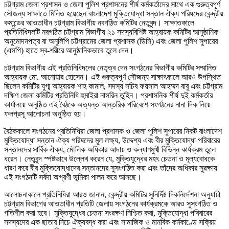
চট্টগ্রাম জেলা প্রশাসন ও জেলা পুলিশ প্রশাসনের শীর্ষ কর্মকর্তাদের সাথে এক গুরুত্বপূর্ণ
সৌজন্য সাক্ষাতে মিলিত হয়েছেন বাংলাদেশ মুক্তিযোদ্ধা সন্তান ঐক্য পরিষদের কেন্দ্রীয়
কমান্ডের আওতাধীন চট্টগ্রাম বিভাগীয় নবগঠিত কমিটির নেতৃবৃন্দ। সাক্ষাতকালে
প্রতিনিধিদলটি নবগঠিত চট্টগ্রাম বিভাগীয় ২১ সদস্যবিশিষ্ট আহ্বায়ক কমিটির আনুষ্ঠানিক
অনুমোদনপত্র বা অনুলিপি চট্টগ্রামের জেলা প্রশাসক (ডিসি) এবং জেলা পুলিশ সুপারের
(এসপি) হাতে স্ব-শরীরে আনুষ্ঠানিকভাবে তুলে দেন।
চট্টগ্রাম বিভাগীয় এই প্রতিনিধিদলের নেতৃত্ব দেন সংগঠনের বিভাগীয় কমিটির সম্মানিত
আহ্বায়ক মো. আনোয়ার হোসেন। এই গুরুত্বপূর্ণ সৌজন্য সাক্ষাৎকালে আরও উপস্থিত
ছিলেন কমিটির যুগ্ম আহ্বায়ক শাহ কামাল, সদস্য সচিব ফয়সাল আহম্মদ বাবু এবং চট্টগ্রাম
দক্ষিণ জেলা কমিটির প্রতিনিধি হুমাইরা নাসরিন তুহিন। প্রশাসনিক শীর্ষ দুই কর্মকর্তার
কার্যালয়ে অনুষ্ঠিত এই বৈঠকে অত্যন্ত আন্তরিক পরিবেশে সংগঠনের নানা দিক নিয়ে
ফলপ্রসূ আলোচনা অনুষ্ঠিত হয়।
বৈঠককালে সংগঠনের প্রতিনিধিরা জেলা প্রশাসক ও জেলা পুলিশ সুপারের নিকট বাংলাদেশ
মুক্তিযোদ্ধা সন্তান ঐক্য পরিষদের মূল লক্ষ্য, উদ্দেশ্য এবং বীর মুক্তিযোদ্ধা পরিবারের
সন্তানদের সার্বিক ঐক্য, মৌলিক অধিকার আদায় ও কল্যাণমুখী বিভিন্ন কার্যক্রম তুলে
ধরেন। নেতৃবৃন্দ স্পষ্টভাবে উল্লেখ করেন যে, মুক্তিযুদ্ধের মহৎ চেতনা ও মূল্যবোধকে
ধারণ করে বীর মুক্তিযোদ্ধাদের সন্তানদের সুসংগঠিত করা এবং তাঁদের অধিকার সুরক্ষায়
এই সংগঠনটি সর্বদা অগ্রণী ভূমিকা পালন করে আসছে।
আলোচনাকালে প্রতিনিধিরা আরও জানান, কেন্দ্রীয় কমিটির সুনির্দিষ্ট দিকনির্দেশনা অনুযায়ী
চট্টগ্রাম বিভাগের আওতাধীন প্রতিটি জেলায় সংগঠনের কার্যক্রমকে আরও সুসংগঠিত ও
গতিশীল করা হবে। মুক্তিযুদ্ধের চেতনা সংরক্ষণ নিশ্চিত করা, মুক্তিযোদ্ধা পরিবারের
সদস্যদের এক ছাতার নিচে ঐক্যবদ্ধ করা এবং সামাজিক ও মানবিক কর্মকাণ্ডে সক্রিয়