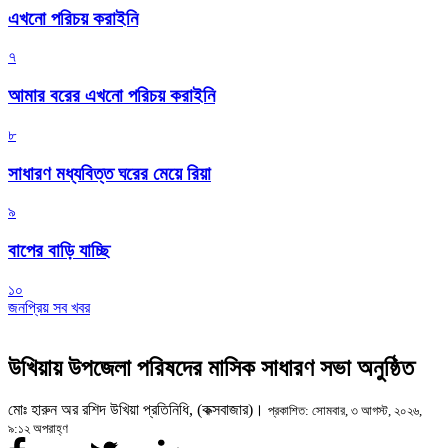
এখনো পরিচয় করাইনি
৭
আমার বরের এখনো পরিচয় করাইনি
৮
সাধারণ মধ্যবিত্ত ঘরের মেয়ে রিয়া
৯
বাপের বাড়ি যাচ্ছি
১০
জনপ্রিয় সব খবর
উখিয়ায় উপজেলা পরিষদের মাসিক সাধারণ সভা অনুষ্ঠিত
‎মোঃ হারুন অর রশিদ উখিয়া প্রতিনিধি, (কক্সবাজার)।
প্রকাশিত: সোমবার, ৩ আগস্ট, ২০২৬,
৯:১২ অপরাহ্ণ