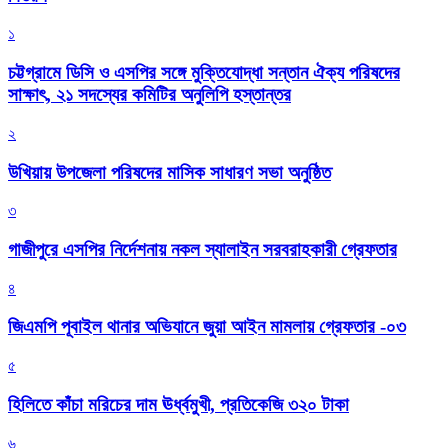
১
চট্টগ্রামে ডিসি ও এসপির সঙ্গে মুক্তিযোদ্ধা সন্তান ঐক্য পরিষদের
সাক্ষাৎ, ২১ সদস্যের কমিটির অনুলিপি হস্তান্তর
২
উখিয়ায় উপজেলা পরিষদের মাসিক সাধারণ সভা অনুষ্ঠিত
৩
গাজীপুরে এসপির নির্দেশনায় নকল স্যালাইন সরবরাহকারী গ্রেফতার
৪
জিএমপি পূবাইল থানার অভিযানে জুয়া আইন মামলায় গ্রেফতার -০৩
৫
হিলিতে কাঁচা মরিচের দাম ঊর্ধ্বমুখী, প্রতিকেজি ৩২০ টাকা
৬