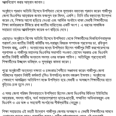
আত্মনিয়োগ করার আহ্বান জানান।
অনুষ্ঠানে প্রধান অতিথি হিসেবে উপস্থিত থেকে মূল্যবান বক্তব্য প্রদান করেন গাজীপুর
জেলা বিএনপির আহ্বায়ক জনাব ফজলুল হক মিলন, এমপি। তিনি তাঁর বক্তব্যে উল্লেখ
করেন যে, শিক্ষার আলো ছড়িয়ে দেওয়া এবং আর্থিক অনটনে থাকা মেধাবী শিক্ষার্থীদের
শিক্ষা কার্যক্রমকে টিকিয়ে রাখা জাতীয় দায়িত্বের একটি অংশ। এ ধরনের সামাজিক
সহায়তা তাদের আত্মবিশ্বাস কয়েক গুণ বাড়িয়ে দেবে।
এছাড়াও অনুষ্ঠানে বিশেষ অতিথি হিসেবে উপস্থিত থেকে শিক্ষার্থীদের দিকনির্দেশনামূলক
পরামর্শ দেন জাতীয় নির্বাহী কমিটির সহ-স্বাস্থ্য বিষয়ক সম্পাদক প্রফেসর ডা. রফিকুল
ইসলাম বাচ্চু, এমপি। অন্যান্যের মধ্যে উপস্থিত ছিলেন গাজীপুর সিটি করপোরেশনের
প্রশাসক ও গাজীপুর মহানগর বিএনপির সভাপতি শওকত হোসেন সরকার এবং বিএনপি
জাতীয় নির্বাহী কমিটির অন্যতম সদস্য ওমর ফারুক শাফিন। অতিথিবৃন্দ প্রত্যেকেই
শিক্ষার্থীদের উজ্জ্বল ভবিষ্যৎ ও সুস্বাস্থ্য কামনা করেন।
পুরো অনুষ্ঠানটি অত্যন্ত দক্ষতা ও চমৎকার শৈলীতে সঞ্চালনা করেন গাজীপুর জেলা
পরিষদের প্রধান নির্বাহী কর্মকর্তা (সিও উপসচিব) জনাব নজরুল ইসলাম। অনুষ্ঠানের
শেষভাগে আমন্ত্রিত অতিথিগণ মঞ্চে উপস্থিত হয়ে মেধাবী ও অসচ্ছল শিক্ষার্থীদের হাতে
বৃত্তির চেক তুলে দেন।
এ সময় জেলা পরিষদ মিলনায়তনে উপস্থিত ছিলেন জেলা বিএনপির বিভিন্ন ইউনিটের
আহ্বায়ক, সদস্য সচিব, অর্থ সহায়তাপ্রাপ্ত ছাত্র-ছাত্রী, সম্মানিত অভিভাবকবৃন্দ এবং
বিএনপি ও এর অঙ্গ ও সহযোগী সংগঠনের শীর্ষস্থানীয় নেতৃবৃন্দ।
শিক্ষা সহায়তার এই মহতী উদ্যোগ গাজীপুর জেলার অসচ্ছল ও মেধাবী শিক্ষার্থীদের সামনে