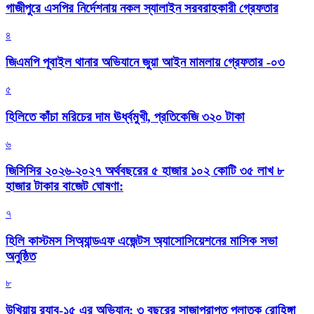
গাজীপুরে এসপির নির্দেশনায় নকল স্যালাইন সরবরাহকারী গ্রেফতার
৪
জিএমপি পূবাইল থানার অভিযানে জুয়া আইন মামলায় গ্রেফতার -০৩
৫
হিলিতে কাঁচা মরিচের দাম ঊর্ধ্বমুখী, প্রতিকেজি ৩২০ টাকা
৬
জিসিসির ২০২৬-২০২৭ অর্থবছরের ৫ হাজার ১০২ কোটি ৩৫ লাখ ৮
হাজার টাকার বাজেট ঘোষণা:
৭
হিলি কাস্টমস সিঅ্যান্ডএফ এজেন্টস অ্যাসোসিয়েশনের মাসিক সভা
অনুষ্ঠিত
৮
উখিয়ায় র‍্যাব-১৫ এর অভিযান: ৩ বছরের সাজাপ্রাপ্ত পলাতক রোহিঙ্গা