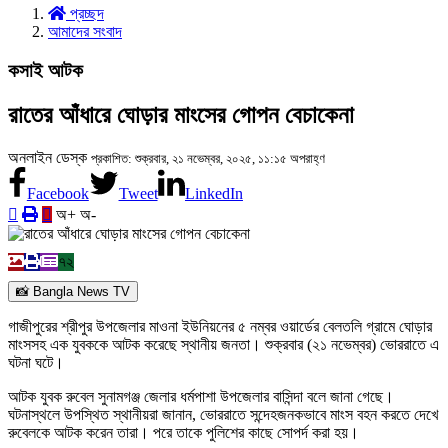
প্রচ্ছদ
আমাদের সংবাদ
কসাই আটক
রাতের আঁধারে ঘোড়ার মাংসের গোপন বেচাকেনা
অনলাইন ডেস্ক
প্রকাশিত: শুক্রবার, ২১ নভেম্বর, ২০২৫, ১১:১৫ অপরাহ্ণ
Facebook
Tweet
LinkedIn
অ+
অ-
৭২
📸 Bangla News TV
গাজীপুরের শ্রীপুর উপজেলার মাওনা ইউনিয়নের ৫ নম্বর ওয়ার্ডের বেলতলি গ্রামে ঘোড়ার
মাংসসহ এক যুবককে আটক করেছে স্থানীয় জনতা। শুক্রবার (২১ নভেম্বর) ভোররাতে এ
ঘটনা ঘটে।
আটক যুবক রুবেল সুনামগঞ্জ জেলার ধর্মপাশা উপজেলার বাসিন্দা বলে জানা গেছে।
ঘটনাস্থলে উপস্থিত স্থানীয়রা জানান, ভোররাতে সন্দেহজনকভাবে মাংস বহন করতে দেখে
রুবেলকে আটক করেন তারা। পরে তাকে পুলিশের কাছে সোপর্দ করা হয়।