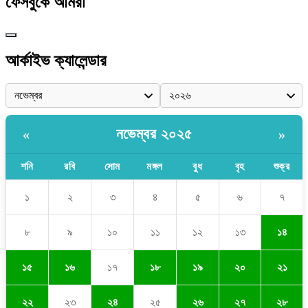
ফেসবুকে আমরা
আর্কাইভ ক্যালেন্ডার
নভেম্বর ২০২৫
«
»
শনি
রবি
সোম
মঙ্গল
বুধ
বৃহ
শুক্র
১
২
৩
৪
৫
৬
৭
৮
৯
১০
১১
১২
১৩
১৪
১৫
১৬
১৭
১৮
১৯
২০
২১
২২
২৩
২৪
২৫
২৬
২৭
২৮