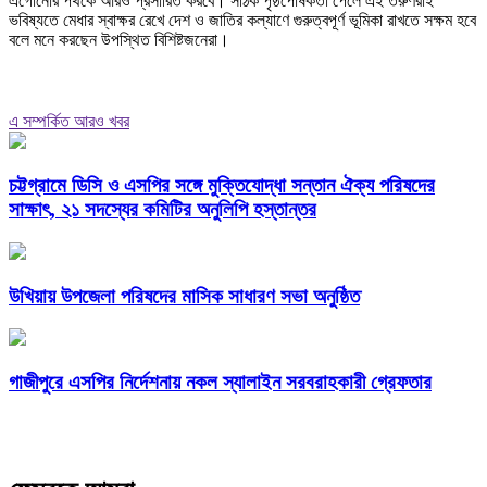
এগোনোর পথকে আরও প্রসারিত করবে। সঠিক পৃষ্ঠপোষকতা পেলে এই তরুণরাই
ভবিষ্যতে মেধার স্বাক্ষর রেখে দেশ ও জাতির কল্যাণে গুরুত্বপূর্ণ ভূমিকা রাখতে সক্ষম হবে
বলে মনে করছেন উপস্থিত বিশিষ্টজনেরা।
এ সম্পর্কিত আরও খবর
চট্টগ্রামে ডিসি ও এসপির সঙ্গে মুক্তিযোদ্ধা সন্তান ঐক্য পরিষদের
সাক্ষাৎ, ২১ সদস্যের কমিটির অনুলিপি হস্তান্তর
উখিয়ায় উপজেলা পরিষদের মাসিক সাধারণ সভা অনুষ্ঠিত
গাজীপুরে এসপির নির্দেশনায় নকল স্যালাইন সরবরাহকারী গ্রেফতার