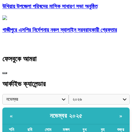
উখিয়ায় উপজেলা পরিষদের মাসিক সাধারণ সভা অনুষ্ঠিত
গাজীপুরে এসপির নির্দেশনায় নকল স্যালাইন সরবরাহকারী গ্রেফতার
ফেসবুকে আমরা
আর্কাইভ ক্যালেন্ডার
নভেম্বর ২০২৫
«
»
শনি
রবি
সোম
মঙ্গল
বুধ
বৃহ
শুক্র