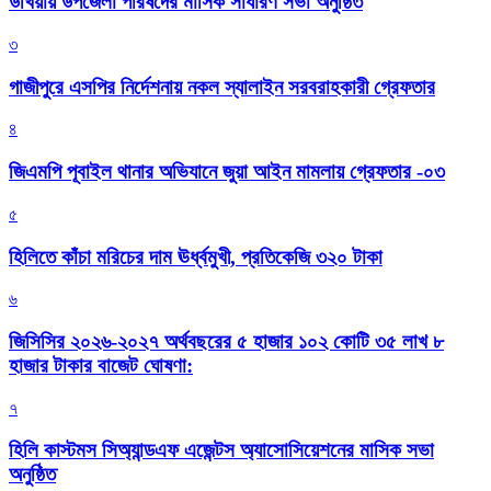
উখিয়ায় উপজেলা পরিষদের মাসিক সাধারণ সভা অনুষ্ঠিত
৩
গাজীপুরে এসপির নির্দেশনায় নকল স্যালাইন সরবরাহকারী গ্রেফতার
৪
জিএমপি পূবাইল থানার অভিযানে জুয়া আইন মামলায় গ্রেফতার -০৩
৫
হিলিতে কাঁচা মরিচের দাম ঊর্ধ্বমুখী, প্রতিকেজি ৩২০ টাকা
৬
জিসিসির ২০২৬-২০২৭ অর্থবছরের ৫ হাজার ১০২ কোটি ৩৫ লাখ ৮
হাজার টাকার বাজেট ঘোষণা:
৭
হিলি কাস্টমস সিঅ্যান্ডএফ এজেন্টস অ্যাসোসিয়েশনের মাসিক সভা
অনুষ্ঠিত