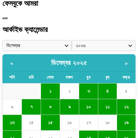
ফেসবুকে আমরা
আর্কাইভ ক্যালেন্ডার
ডিসেম্বর ২০২৫
«
»
শনি
রবি
সোম
মঙ্গল
বুধ
বৃহ
শুক্র
১
২
৩
৪
৫
৬
৭
৮
৯
১০
১১
১২
১৩
১৪
১৫
১৬
১৭
১৮
১৯