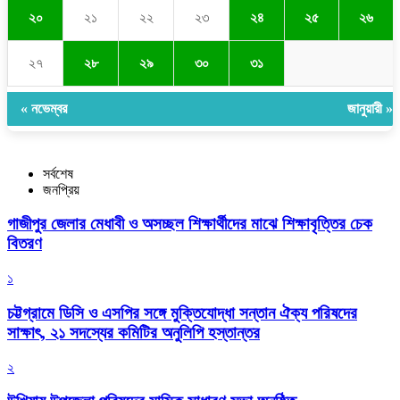
২০
২১
২২
২৩
২৪
২৫
২৬
২৭
২৮
২৯
৩০
৩১
« নভেম্বর
জানুয়ারী »
সর্বশেষ
জনপ্রিয়
গাজীপুর জেলার মেধাবী ও অসচ্ছল শিক্ষার্থীদের মাঝে শিক্ষাবৃত্তির চেক
বিতরণ
১
চট্টগ্রামে ডিসি ও এসপির সঙ্গে মুক্তিযোদ্ধা সন্তান ঐক্য পরিষদের
সাক্ষাৎ, ২১ সদস্যের কমিটির অনুলিপি হস্তান্তর
২