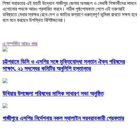
শিক্ষা সহায়তার এই মহতী উদ্যোগ গাজীপুর জেলার অসচ্ছল ও মেধাবী শিক্ষার্থীদের সামনে
এগোনোর পথকে আরও প্রসারিত করবে। সঠিক পৃষ্ঠপোষকতা পেলে এই তরুণরাই
ভবিষ্যতে মেধার স্বাক্ষর রেখে দেশ ও জাতির কল্যাণে গুরুত্বপূর্ণ ভূমিকা রাখতে সক্ষম হবে
বলে মনে করছেন উপস্থিত বিশিষ্টজনেরা।
এ সম্পর্কিত আরও খবর
চট্টগ্রামে ডিসি ও এসপির সঙ্গে মুক্তিযোদ্ধা সন্তান ঐক্য পরিষদের
সাক্ষাৎ, ২১ সদস্যের কমিটির অনুলিপি হস্তান্তর
উখিয়ায় উপজেলা পরিষদের মাসিক সাধারণ সভা অনুষ্ঠিত
গাজীপুরে এসপির নির্দেশনায় নকল স্যালাইন সরবরাহকারী গ্রেফতার