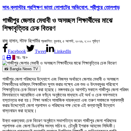
সাব-ক্লাস্টার প্রশিক্ষণ ভাতা লোপাটের অভিযোগ, শ্রীপুরে তোলপাড়
গাজীপুর জেলার মেধাবী ও অসচ্ছল শিক্ষার্থীদের মাঝে
শিক্ষাবৃত্তির চেক বিতরণ
রাজু হাসান, স্টাফ রিপোর্টার
প্রকাশিত: বুধবার, ৫ আগস্ট, ২০২৬, ২:০০ পূর্বাহ্ণ
Facebook
Tweet
LinkedIn
অ-
অ+
📸 Bangla News TV
গাজীপুর জেলা পরিষদের উদ্যোগে এবং নিজস্ব অর্থায়নে জেলার মেধাবী ও অসচ্ছল
শিক্ষার্থীদের ভবিষ্যৎ শিক্ষাজীবন সুগম করার লক্ষ্যে এক শুভ ও উৎসবমুখর পরিবেশে
শিক্ষাবৃত্তির চেক বিতরণ করা হয়েছে। মঙ্গলবার (৪ আগস্ট) সকালে গাজীপুর জেলা পরিষদ
মিলনায়তনে আয়োজিত এক বর্ণাঢ্য অনুষ্ঠানের মাধ্যমে এই অর্থ ও চেক সফলভাবে
হস্তান্তর করা হয়। শিক্ষা অর্জনে সামাজিক দায়বদ্ধতা এবং তরুণ সমাজকে স্বাবলম্বী
করার উদ্দেশ্যেই জেলা প্রশাসন ও পরিষদের পক্ষ থেকে এই কল্যাণমুখী উদ্যোগ
বাস্তবায়ন করা হয়েছে।
উক্ত গুরুত্ববহ চেক বিতরণ অনুষ্ঠানে সভাপতিত্ব করেন গাজীপুর জেলা পরিষদের
প্রশাসক এবং জেলা বিএনপির সদস্য সচিব ড. চৌধুরী ইশরাক আহমেদ সিদ্দিকী।