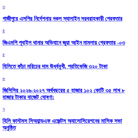
৩
গাজীপুরে এসপির নির্দেশনায় নকল স্যালাইন সরবরাহকারী গ্রেফতার
৪
জিএমপি পূবাইল থানার অভিযানে জুয়া আইন মামলায় গ্রেফতার -০৩
৫
হিলিতে কাঁচা মরিচের দাম ঊর্ধ্বমুখী, প্রতিকেজি ৩২০ টাকা
৬
জিসিসির ২০২৬-২০২৭ অর্থবছরের ৫ হাজার ১০২ কোটি ৩৫ লাখ ৮
হাজার টাকার বাজেট ঘোষণা:
৭
হিলি কাস্টমস সিঅ্যান্ডএফ এজেন্টস অ্যাসোসিয়েশনের মাসিক সভা
অনুষ্ঠিত