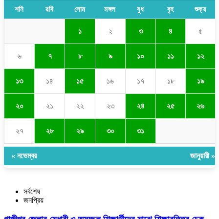
শনি
রবি
সোম
মঙ্গল
বুধ
বৃহ
শুক্র
১
২
৩
৪
৫
৬
৭
৮
৯
১০
১১
১২
১৩
১৪
১৫
১৬
১৭
১৮
১৯
২০
২১
২২
২৩
২৪
২৫
২৬
২৭
২৮
২৯
৩০
৩১
« নভেম্বর
জানুয়ারী »
সর্বশেষ
জনপ্রিয়