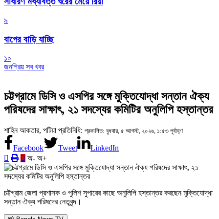
সাধারণ মধ্যবিত্ত ঘরের মেয়ে রিয়া
৯
বাপের বাড়ি যাচ্ছি
১০
জনপ্রিয় সব খবর
চট্টগ্রামে ডিসি ও এসপির সঙ্গে মুক্তিযোদ্ধা সন্তান ঐক্য
পরিষদের সাক্ষাৎ, ২১ সদস্যের কমিটির অনুলিপি হস্তান্তর
শাহিন আকতার, পটিয়া প্রতিনিধি:
প্রকাশিত: বুধবার, ৫ আগস্ট, ২০২৬, ১:৫৩ পূর্বাহ্ণ
Facebook
Tweet
LinkedIn
অ-
অ+
চট্টগ্রাম জেলা প্রশাসক ও পুলিশ সুপারের কাছে অনুলিপি হস্তান্তর করছেন মুক্তিযোদ্ধা
সন্তান ঐক্য পরিষদের নেতৃবৃন্দ।