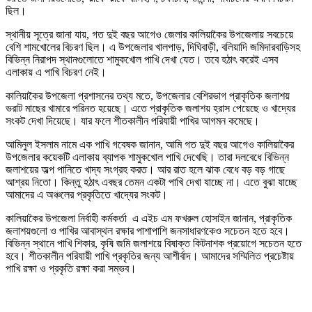
ছিল।
স্থানীয় সূত্রে জানা যায়, গত দুই বছর আগেও জেলার কালিয়াকৈর উপজেলায় সবচেয়ে
বেশি শামখোলের বিচরণ ছিল। এ উপজেলার খালপাড়, দিঘিবাড়ী, বলিয়াদি জমিদারবাড়িসহ
বিভিন্ন নিরাপদ স্থানগুলোতে শামুকখোল পাখি দেখা যেত। তবে হঠাৎ করেই এসব
এলাকায় এ পাখি বিচরণ নেই।
কালিয়াকৈর উপজেলা প্রশাসনের তথ্য মতে, উপজেলার বেশিরভাগ প্রাকৃতিক জলাশয়
ভরাট মাছের খামারে পরিনত হয়েছে। এতে প্রাকৃতিক জলাশয় হ্রাস পেয়েছে ও খাদ্যের
সংকট দেখা দিয়েছে। যার ফলে শীতকালীন পরিযায়ী পাখির আগমন কমেছে।
আমিনুল ইসলাম নামে এক পাখি গবেষক জানান, আমি গত দুই বছর আগেও কালিয়াকৈর
উপজেলার কয়েকটি এলাকায় ব্যাপক শামুকখোল পাখি দেখেছি। তারা দলবেধে বিভিন্ন
জলাশয়ের অল্প পানিতে খাদ্য সংগ্রহ করত। আর রাত হলে ঝাক বেধে বড় বড় গাছে
আশ্রয় নিতো। কিন্তু হঠাৎ এবছর তেমন একটা পাখি দেখা যাচ্ছে না। এতে বুঝা যাচ্ছে
আমাদের এ অঞ্চলের প্রকৃতিতে খাদ্যের সংকট।
কালিয়াকৈর উপজেলা নির্বাহী কর্মকর্তা এ এইচ এম ফখরুল হোসাইন জানান, প্রাকৃতিক
জলাশয়গুলো ও পাখির আবাস্থল রক্ষার পাশাপাশি জনসাধারণকেও সচেতন হতে হবে।
বিভিন্ন স্থানে পাখি শিকার, কৃষি জমি জলাশয়ে বিষাক্ত কিটনাশক প্রয়োগে সচেতন হতে
হবে। শীতকালীন পরিযায়ী পাখি প্রকৃতির জন্য আশীর্বাদ। আমাদের সম্মিলিত প্রচেষ্টায়
পাখি রক্ষা ও প্রকৃতি রক্ষা করা সম্ভব।