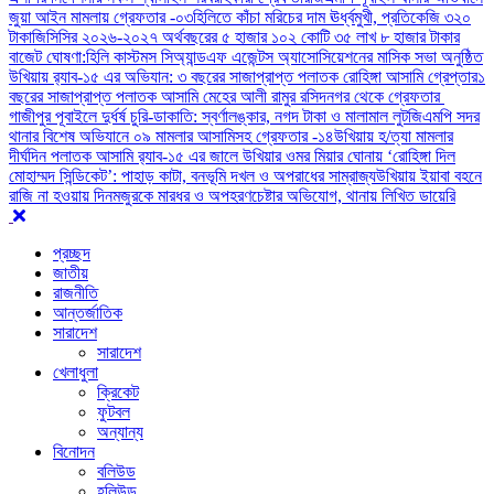
জুয়া আইন মামলায় গ্রেফতার -০৩
হিলিতে কাঁচা মরিচের দাম ঊর্ধ্বমুখী, প্রতিকেজি ৩২০
টাকা
জিসিসির ২০২৬-২০২৭ অর্থবছরের ৫ হাজার ১০২ কোটি ৩৫ লাখ ৮ হাজার টাকার
বাজেট ঘোষণা:
হিলি কাস্টমস সিঅ্যান্ডএফ এজেন্টস অ্যাসোসিয়েশনের মাসিক সভা অনুষ্ঠিত
উখিয়ায় র‍্যাব-১৫ এর অভিযান: ৩ বছরের সাজাপ্রাপ্ত পলাতক রোহিঙ্গা আসামি গ্রেপ্তার
১
বছরের সাজাপ্রাপ্ত পলাতক আসামি মেহের আলী রামুর রসিদনগর থেকে গ্রেফতার ‎
গাজীপুর পূবাইলে দুর্ধর্ষ চুরি-ডাকাতি: স্বর্ণালঙ্কার, নগদ টাকা ও মালামাল লুট
জিএমপি সদর
থানার বিশেষ অভিযানে ০৯ মামলার আসামিসহ গ্রেফতার -১৪
উখিয়ায় হ/ত্যা মামলার
দীর্ঘদিন পলাতক আসামি র‌্যাব-১৫ এর জালে ‎
‎উখিয়ার ওমর মিয়ার ঘোনায় ‘রোহিঙ্গা দিল
মোহাম্মদ সিন্ডিকেট’: পাহাড় কাটা, বনভূমি দখল ও অপরাধের সাম্রাজ্য
উখিয়ায় ইয়াবা বহনে
রাজি না হওয়ায় দিনমজুরকে মারধর ও অপহরণচেষ্টার অভিযোগ, থানায় লিখিত ডায়েরি
প্রচ্ছদ
জাতীয়
রাজনীতি
আন্তর্জাতিক
সারাদেশ
সারাদেশ
খেলাধুলা
ক্রিকেট
ফুটবল
অন্যান্য
বিনোদন
বলিউড
হলিউড