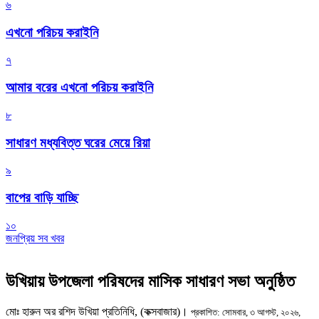
৬
এখনো পরিচয় করাইনি
৭
আমার বরের এখনো পরিচয় করাইনি
৮
সাধারণ মধ্যবিত্ত ঘরের মেয়ে রিয়া
৯
বাপের বাড়ি যাচ্ছি
১০
জনপ্রিয় সব খবর
উখিয়ায় উপজেলা পরিষদের মাসিক সাধারণ সভা অনুষ্ঠিত
‎মোঃ হারুন অর রশিদ উখিয়া প্রতিনিধি, (কক্সবাজার)।
প্রকাশিত: সোমবার, ৩ আগস্ট, ২০২৬,