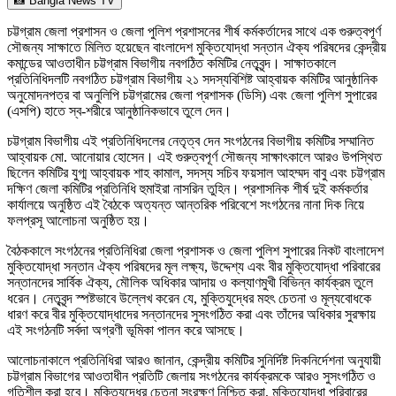
📸 Bangla News TV
চট্টগ্রাম জেলা প্রশাসন ও জেলা পুলিশ প্রশাসনের শীর্ষ কর্মকর্তাদের সাথে এক গুরুত্বপূর্ণ
সৌজন্য সাক্ষাতে মিলিত হয়েছেন বাংলাদেশ মুক্তিযোদ্ধা সন্তান ঐক্য পরিষদের কেন্দ্রীয়
কমান্ডের আওতাধীন চট্টগ্রাম বিভাগীয় নবগঠিত কমিটির নেতৃবৃন্দ। সাক্ষাতকালে
প্রতিনিধিদলটি নবগঠিত চট্টগ্রাম বিভাগীয় ২১ সদস্যবিশিষ্ট আহ্বায়ক কমিটির আনুষ্ঠানিক
অনুমোদনপত্র বা অনুলিপি চট্টগ্রামের জেলা প্রশাসক (ডিসি) এবং জেলা পুলিশ সুপারের
(এসপি) হাতে স্ব-শরীরে আনুষ্ঠানিকভাবে তুলে দেন।
চট্টগ্রাম বিভাগীয় এই প্রতিনিধিদলের নেতৃত্ব দেন সংগঠনের বিভাগীয় কমিটির সম্মানিত
আহ্বায়ক মো. আনোয়ার হোসেন। এই গুরুত্বপূর্ণ সৌজন্য সাক্ষাৎকালে আরও উপস্থিত
ছিলেন কমিটির যুগ্ম আহ্বায়ক শাহ কামাল, সদস্য সচিব ফয়সাল আহম্মদ বাবু এবং চট্টগ্রাম
দক্ষিণ জেলা কমিটির প্রতিনিধি হুমাইরা নাসরিন তুহিন। প্রশাসনিক শীর্ষ দুই কর্মকর্তার
কার্যালয়ে অনুষ্ঠিত এই বৈঠকে অত্যন্ত আন্তরিক পরিবেশে সংগঠনের নানা দিক নিয়ে
ফলপ্রসূ আলোচনা অনুষ্ঠিত হয়।
বৈঠককালে সংগঠনের প্রতিনিধিরা জেলা প্রশাসক ও জেলা পুলিশ সুপারের নিকট বাংলাদেশ
মুক্তিযোদ্ধা সন্তান ঐক্য পরিষদের মূল লক্ষ্য, উদ্দেশ্য এবং বীর মুক্তিযোদ্ধা পরিবারের
সন্তানদের সার্বিক ঐক্য, মৌলিক অধিকার আদায় ও কল্যাণমুখী বিভিন্ন কার্যক্রম তুলে
ধরেন। নেতৃবৃন্দ স্পষ্টভাবে উল্লেখ করেন যে, মুক্তিযুদ্ধের মহৎ চেতনা ও মূল্যবোধকে
ধারণ করে বীর মুক্তিযোদ্ধাদের সন্তানদের সুসংগঠিত করা এবং তাঁদের অধিকার সুরক্ষায়
এই সংগঠনটি সর্বদা অগ্রণী ভূমিকা পালন করে আসছে।
আলোচনাকালে প্রতিনিধিরা আরও জানান, কেন্দ্রীয় কমিটির সুনির্দিষ্ট দিকনির্দেশনা অনুযায়ী
চট্টগ্রাম বিভাগের আওতাধীন প্রতিটি জেলায় সংগঠনের কার্যক্রমকে আরও সুসংগঠিত ও
গতিশীল করা হবে। মুক্তিযুদ্ধের চেতনা সংরক্ষণ নিশ্চিত করা, মুক্তিযোদ্ধা পরিবারের