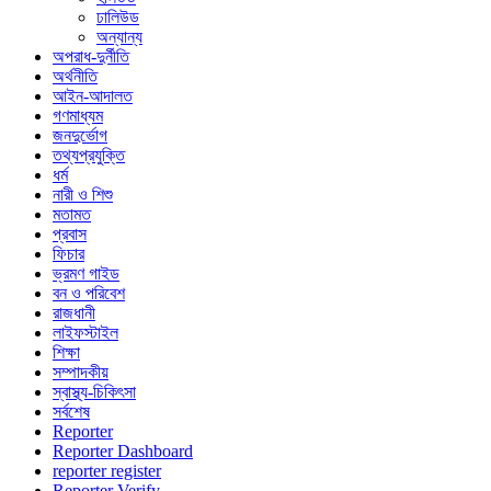
ঢালিউড
অন্যান্য
অপরাধ-দুর্নীতি
অর্থনীতি
আইন-আদালত
গণমাধ্যম
জনদুর্ভোগ
তথ্যপ্রযুক্তি
ধর্ম
নারী ও শিশু
মতামত
প্রবাস
ফিচার
ভ্রমণ গাইড
বন ও পরিবেশ
রাজধানী
লাইফস্টাইল
শিক্ষা
সম্পাদকীয়
স্বাস্থ্য-চিকিৎসা
সর্বশেষ
Reporter
Reporter Dashboard
reporter register
Reporter Verify