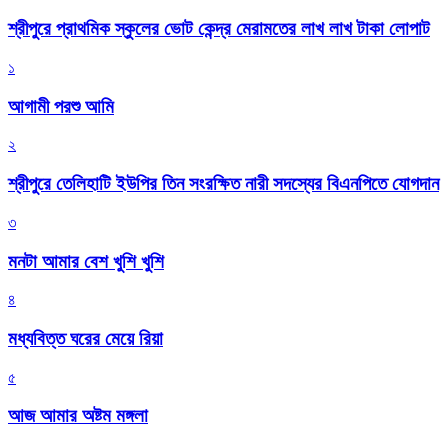
শ্রীপুরে প্রাথমিক স্কুলের ভোট কেন্দ্র মেরামতের লাখ লাখ টাকা লোপাট
১
আগামী পরশু আমি
২
শ্রীপুরে তেলিহাটি ইউপির তিন সংরক্ষিত নারী সদস্যের বিএনপিতে যোগদান
৩
মনটা আমার বেশ খুশি খুশি
৪
মধ্যবিত্ত ঘরের মেয়ে রিয়া
৫
আজ আমার অষ্টম মঙ্গলা