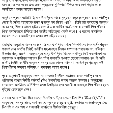
অনুষ্ঠানের প্রারম্ভেই সভাপতি মহোদয় উপস্থিত শিক্ষার্থী ও অভিভাবকদের প্রতি
শুভেচ্ছা জ্ঞাপন করেন এবং তরুণ প্রজন্মকে সুশিক্ষায় শিক্ষিত হয়ে দেশ গড়ার কাজে
আত্মনিয়োগ করার আহ্বান জানান।
অনুষ্ঠানে প্রধান অতিথি হিসেবে উপস্থিত থেকে মূল্যবান বক্তব্য প্রদান করেন গাজীপুর
জেলা বিএনপির আহ্বায়ক জনাব ফজলুল হক মিলন, এমপি। তিনি তাঁর বক্তব্যে উল্লেখ
করেন যে, শিক্ষার আলো ছড়িয়ে দেওয়া এবং আর্থিক অনটনে থাকা মেধাবী শিক্ষার্থীদের
শিক্ষা কার্যক্রমকে টিকিয়ে রাখা জাতীয় দায়িত্বের একটি অংশ। এ ধরনের সামাজিক
সহায়তা তাদের আত্মবিশ্বাস কয়েক গুণ বাড়িয়ে দেবে।
এছাড়াও অনুষ্ঠানে বিশেষ অতিথি হিসেবে উপস্থিত থেকে শিক্ষার্থীদের দিকনির্দেশনামূলক
পরামর্শ দেন জাতীয় নির্বাহী কমিটির সহ-স্বাস্থ্য বিষয়ক সম্পাদক প্রফেসর ডা. রফিকুল
ইসলাম বাচ্চু, এমপি। অন্যান্যের মধ্যে উপস্থিত ছিলেন গাজীপুর সিটি করপোরেশনের
প্রশাসক ও গাজীপুর মহানগর বিএনপির সভাপতি শওকত হোসেন সরকার এবং বিএনপি
জাতীয় নির্বাহী কমিটির অন্যতম সদস্য ওমর ফারুক শাফিন। অতিথিবৃন্দ প্রত্যেকেই
শিক্ষার্থীদের উজ্জ্বল ভবিষ্যৎ ও সুস্বাস্থ্য কামনা করেন।
পুরো অনুষ্ঠানটি অত্যন্ত দক্ষতা ও চমৎকার শৈলীতে সঞ্চালনা করেন গাজীপুর জেলা
পরিষদের প্রধান নির্বাহী কর্মকর্তা (সিও উপসচিব) জনাব নজরুল ইসলাম। অনুষ্ঠানের
শেষভাগে আমন্ত্রিত অতিথিগণ মঞ্চে উপস্থিত হয়ে মেধাবী ও অসচ্ছল শিক্ষার্থীদের হাতে
বৃত্তির চেক তুলে দেন।
এ সময় জেলা পরিষদ মিলনায়তনে উপস্থিত ছিলেন জেলা বিএনপির বিভিন্ন ইউনিটের
আহ্বায়ক, সদস্য সচিব, অর্থ সহায়তাপ্রাপ্ত ছাত্র-ছাত্রী, সম্মানিত অভিভাবকবৃন্দ এবং
বিএনপি ও এর অঙ্গ ও সহযোগী সংগঠনের শীর্ষস্থানীয় নেতৃবৃন্দ।