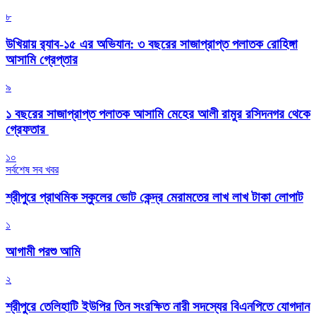
৮
উখিয়ায় র‍্যাব-১৫ এর অভিযান: ৩ বছরের সাজাপ্রাপ্ত পলাতক রোহিঙ্গা
আসামি গ্রেপ্তার
৯
১ বছরের সাজাপ্রাপ্ত পলাতক আসামি মেহের আলী রামুর রসিদনগর থেকে
গ্রেফতার ‎
১০
সর্বশেষ সব খবর
শ্রীপুরে প্রাথমিক স্কুলের ভোট কেন্দ্র মেরামতের লাখ লাখ টাকা লোপাট
১
আগামী পরশু আমি
২
শ্রীপুরে তেলিহাটি ইউপির তিন সংরক্ষিত নারী সদস্যের বিএনপিতে যোগদান