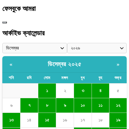
ফেসবুকে আমরা
আর্কাইভ ক্যালেন্ডার
ডিসেম্বর ২০২৫
«
»
শনি
রবি
সোম
মঙ্গল
বুধ
বৃহ
শুক্র
১
২
৩
৪
৫
৬
৭
৮
৯
১০
১১
১২
১৩
১৪
১৫
১৬
১৭
১৮
১৯