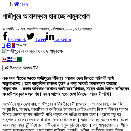
প্রচ্ছদ
গাজীপুরে আবাসস্থল হারাচ্ছে শামুকখোল
অনলাইন ডেস্ক
প্রকাশিত: মঙ্গলবার, ৯ ডিসেম্বর, ২০২৫, ৬:২৪ অপরাহ্ণ
Facebook
Tweet
LinkedIn
অ+
অ-
৮৯
📸 Bangla News TV
এক সময় শীতের শুরুতে গাজীপুরের বিভিন্ন এলাকায় দেখা মিলতো পরিযায়ী পাখি
শামুকখোলের। তবে প্রাকৃতিক জলাশয় হ্রাস ও খাদ্য সংকটে আবাসস্থল হারাচ্ছে
শামুকখোল। জেলার অধিকাংশ জলাশয় ভরাট করে শিল্পায়ন, মাছের খামার নির্মাণে অস্তিত্ব
সংকটে প্রাকৃতিক জলাশয়। ফলে আগের মতো দেখা মিলছেনা পরিযায়ী পাখি।
সরজমিনে ঘুরে দেখা যায়, গাজীপুরের কালিয়াকৈরে উপজেলার চানপাত্তা বিল, মকস বিল,
অলুয়া বিল, শালদহ, কাপাসিয়া ও কালিগঞ্জে উপজেলা বেষ্টিত বেলাই বিলসহ বিভিন্ন স্থানে
শীতের শুরুতে ব্যাপক পরিযায়ী পাখি শামুকখোল পাখির আগমন ঘটত। গ্রামের বড় বড়
গাছপালায় রাতের বেলায় তারা ঝাক বেধে বসবাস করত। আর দিনে বড় বড় জলাশয়ে বিচরণ
করে লম্বা লম্বা ঠুট দিয়ে কাদামাটি থেকে শামুক কুড়িয়ে খেতো। শুধু শামুকখোল নয়, শীতে
শুরুতে জলাশয়গুলোতে, ঝাকে ঝাকে বালিহাস, চকাচখি, গুলিন্দা, গাংচিলের অবাদ বিচরন