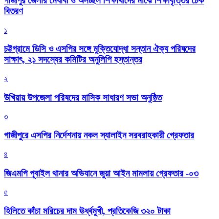
গাজীপুর জেলার মেধাবী ও অসচ্ছল শিক্ষার্থীদের মাঝে শিক্ষাবৃত্তির চেক
বিতরণ
১
চট্টগ্রামে ডিসি ও এসপির সঙ্গে মুক্তিযোদ্ধা সন্তান ঐক্য পরিষদের
সাক্ষাৎ, ২১ সদস্যের কমিটির অনুলিপি হস্তান্তর
২
উখিয়ায় উপজেলা পরিষদের মাসিক সাধারণ সভা অনুষ্ঠিত
৩
গাজীপুরে এসপির নির্দেশনায় নকল স্যালাইন সরবরাহকারী গ্রেফতার
৪
জিএমপি পূবাইল থানার অভিযানে জুয়া আইন মামলায় গ্রেফতার -০৩
৫
হিলিতে কাঁচা মরিচের দাম ঊর্ধ্বমুখী, প্রতিকেজি ৩২০ টাকা