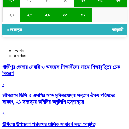
২০
২১
২২
২৩
২৪
২৫
২৬
২৭
২৮
২৯
৩০
৩১
« নভেম্বর
জানুয়ারী »
সর্বশেষ
জনপ্রিয়
গাজীপুর জেলার মেধাবী ও অসচ্ছল শিক্ষার্থীদের মাঝে শিক্ষাবৃত্তির চেক
বিতরণ
১
চট্টগ্রামে ডিসি ও এসপির সঙ্গে মুক্তিযোদ্ধা সন্তান ঐক্য পরিষদের
সাক্ষাৎ, ২১ সদস্যের কমিটির অনুলিপি হস্তান্তর
২
উখিয়ায় উপজেলা পরিষদের মাসিক সাধারণ সভা অনুষ্ঠিত