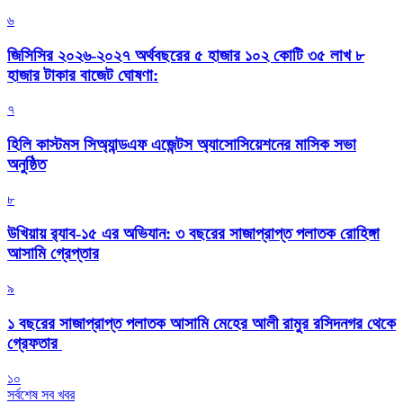
৬
জিসিসির ২০২৬-২০২৭ অর্থবছরের ৫ হাজার ১০২ কোটি ৩৫ লাখ ৮
হাজার টাকার বাজেট ঘোষণা:
৭
হিলি কাস্টমস সিঅ্যান্ডএফ এজেন্টস অ্যাসোসিয়েশনের মাসিক সভা
অনুষ্ঠিত
৮
উখিয়ায় র‍্যাব-১৫ এর অভিযান: ৩ বছরের সাজাপ্রাপ্ত পলাতক রোহিঙ্গা
আসামি গ্রেপ্তার
৯
১ বছরের সাজাপ্রাপ্ত পলাতক আসামি মেহের আলী রামুর রসিদনগর থেকে
গ্রেফতার ‎
১০
সর্বশেষ সব খবর