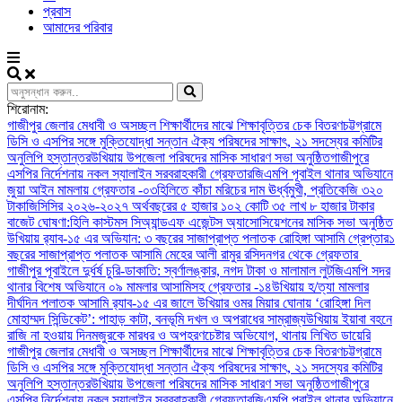
প্রবাস
আমাদের পরিবার
শিরোনাম:
গাজীপুর জেলার মেধাবী ও অসচ্ছল শিক্ষার্থীদের মাঝে শিক্ষাবৃত্তির চেক বিতরণ
চট্টগ্রামে
ডিসি ও এসপির সঙ্গে মুক্তিযোদ্ধা সন্তান ঐক্য পরিষদের সাক্ষাৎ, ২১ সদস্যের কমিটির
অনুলিপি হস্তান্তর
উখিয়ায় উপজেলা পরিষদের মাসিক সাধারণ সভা অনুষ্ঠিত
গাজীপুরে
এসপির নির্দেশনায় নকল স্যালাইন সরবরাহকারী গ্রেফতার
জিএমপি পূবাইল থানার অভিযানে
জুয়া আইন মামলায় গ্রেফতার -০৩
হিলিতে কাঁচা মরিচের দাম ঊর্ধ্বমুখী, প্রতিকেজি ৩২০
টাকা
জিসিসির ২০২৬-২০২৭ অর্থবছরের ৫ হাজার ১০২ কোটি ৩৫ লাখ ৮ হাজার টাকার
বাজেট ঘোষণা:
হিলি কাস্টমস সিঅ্যান্ডএফ এজেন্টস অ্যাসোসিয়েশনের মাসিক সভা অনুষ্ঠিত
উখিয়ায় র‍্যাব-১৫ এর অভিযান: ৩ বছরের সাজাপ্রাপ্ত পলাতক রোহিঙ্গা আসামি গ্রেপ্তার
১
বছরের সাজাপ্রাপ্ত পলাতক আসামি মেহের আলী রামুর রসিদনগর থেকে গ্রেফতার ‎
গাজীপুর পূবাইলে দুর্ধর্ষ চুরি-ডাকাতি: স্বর্ণালঙ্কার, নগদ টাকা ও মালামাল লুট
জিএমপি সদর
থানার বিশেষ অভিযানে ০৯ মামলার আসামিসহ গ্রেফতার -১৪
উখিয়ায় হ/ত্যা মামলার
দীর্ঘদিন পলাতক আসামি র‌্যাব-১৫ এর জালে ‎
‎উখিয়ার ওমর মিয়ার ঘোনায় ‘রোহিঙ্গা দিল
মোহাম্মদ সিন্ডিকেট’: পাহাড় কাটা, বনভূমি দখল ও অপরাধের সাম্রাজ্য
উখিয়ায় ইয়াবা বহনে
রাজি না হওয়ায় দিনমজুরকে মারধর ও অপহরণচেষ্টার অভিযোগ, থানায় লিখিত ডায়েরি
গাজীপুর জেলার মেধাবী ও অসচ্ছল শিক্ষার্থীদের মাঝে শিক্ষাবৃত্তির চেক বিতরণ
চট্টগ্রামে
ডিসি ও এসপির সঙ্গে মুক্তিযোদ্ধা সন্তান ঐক্য পরিষদের সাক্ষাৎ, ২১ সদস্যের কমিটির
অনুলিপি হস্তান্তর
উখিয়ায় উপজেলা পরিষদের মাসিক সাধারণ সভা অনুষ্ঠিত
গাজীপুরে
এসপির নির্দেশনায় নকল স্যালাইন সরবরাহকারী গ্রেফতার
জিএমপি পূবাইল থানার অভিযানে