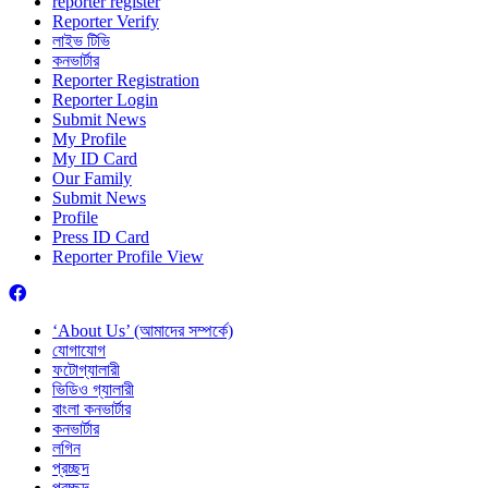
reporter register
Reporter Verify
লাইভ টিভি
কনভার্টার
Reporter Registration
Reporter Login
Submit News
My Profile
My ID Card
Our Family
Submit News
Profile
Press ID Card
Reporter Profile View
‘About Us’ (আমাদের সম্পর্কে)
যোগাযোগ
ফটোগ্যালারী
ভিডিও গ্যালারী
বাংলা কনভার্টার
কনভার্টার
লগিন
প্রচ্ছদ
প্রচ্ছদ