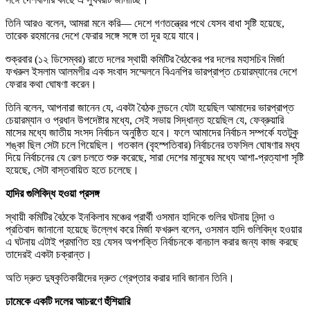
তিনি আরও বলেন, আমরা মনে করি— দেশে গণতন্ত্রের পথে যেসব বাধা সৃষ্টি হয়েছে,
তারেক রহমানের দেশে ফেরার সঙ্গে সঙ্গে তা দূর হয়ে যাবে।
শুক্রবার (১২ ডিসেম্বর) রাতে দলের স্থায়ী কমিটির বৈঠকের পর দলের মহাসচিব মির্জা
ফখরুল ইসলাম আলমগীর এক সংবাদ সম্মেলনে বিএনপির ভারপ্রাপ্ত চেয়ারম্যানের দেশে
ফেরার কথা ঘোষণা করেন।
তিনি বলেন, আপনারা জানেন যে, একটা বৈঠক লন্ডনে যেটা হয়েছিল আমাদের ভারপ্রাপ্ত
চেয়ারম্যান ও প্রধান উপদেষ্টার মধ্যে, সেই সভায় সিদ্ধান্ত হয়েছিল যে, ফেব্রুয়ারি
মাসের মধ্যে জাতীয় সংসদ নির্বাচন অনুষ্ঠিত হবে। ফলে আমাদের নির্বাচন সম্পর্কে যতটুকু
শঙ্কা ছিল সেটা চলে গিয়েছিল। গতকাল (বৃহস্পতিবার) নির্বাচনের তফসিল ঘোষণার মধ্য
দিয়ে নির্বাচনের যে রেল চলতে শুরু করেছে, সারা দেশের মানুষের মধ্যে আশা-প্রত্যাশা সৃষ্টি
হয়েছে, সেটা বাস্তবায়িত হতে চলেছে।
হাদির গুলিবিদ্ধ হওয়া প্রসঙ্গ
স্থায়ী কমিটির বৈঠকে ইনকিলাব মঞ্চের প্রার্থী ওসমান হাদিকে গুলির ঘটনায় নিন্দা ও
প্রতিবাদ জানানো হয়েছে উল্লেখ করে মির্জা ফখরুল বলেন, ওসমান হাদি গুলিবিদ্ধ হওয়ার
এ ঘটনায় এটাই প্রমাণিত হয় যেসব অপশক্তি নির্বাচনকে বানচাল করার জন্য কাজ করছে
তাদেরই একটা চক্রান্ত।
অতি দ্রুত দুষ্কৃতিকারীদের দ্রুত গ্রেপ্তার করার দাবি জানান তিনি।
ঢামেকে একটি দলের আচরণে হুঁশিয়ারি