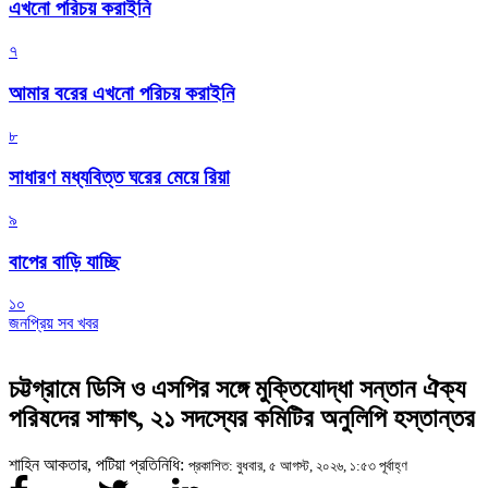
এখনো পরিচয় করাইনি
৭
আমার বরের এখনো পরিচয় করাইনি
৮
সাধারণ মধ্যবিত্ত ঘরের মেয়ে রিয়া
৯
বাপের বাড়ি যাচ্ছি
১০
জনপ্রিয় সব খবর
চট্টগ্রামে ডিসি ও এসপির সঙ্গে মুক্তিযোদ্ধা সন্তান ঐক্য
পরিষদের সাক্ষাৎ, ২১ সদস্যের কমিটির অনুলিপি হস্তান্তর
শাহিন আকতার, পটিয়া প্রতিনিধি:
প্রকাশিত: বুধবার, ৫ আগস্ট, ২০২৬, ১:৫৩ পূর্বাহ্ণ