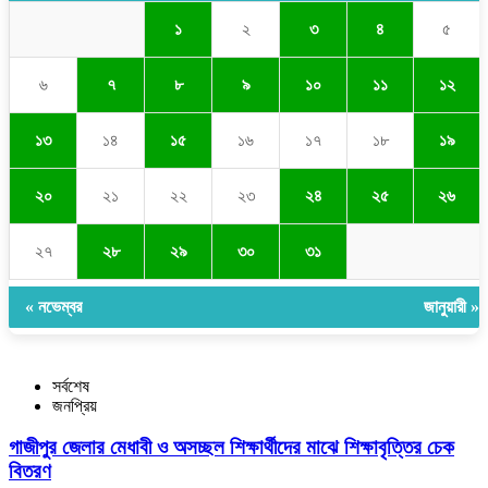
১
২
৩
৪
৫
৬
৭
৮
৯
১০
১১
১২
১৩
১৪
১৫
১৬
১৭
১৮
১৯
২০
২১
২২
২৩
২৪
২৫
২৬
২৭
২৮
২৯
৩০
৩১
« নভেম্বর
জানুয়ারী »
সর্বশেষ
জনপ্রিয়
গাজীপুর জেলার মেধাবী ও অসচ্ছল শিক্ষার্থীদের মাঝে শিক্ষাবৃত্তির চেক
বিতরণ