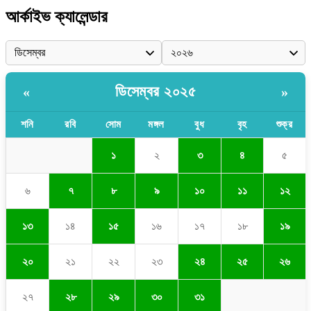
আর্কাইভ ক্যালেন্ডার
ডিসেম্বর ২০২৫
«
»
শনি
রবি
সোম
মঙ্গল
বুধ
বৃহ
শুক্র
১
২
৩
৪
৫
৬
৭
৮
৯
১০
১১
১২
১৩
১৪
১৫
১৬
১৭
১৮
১৯
২০
২১
২২
২৩
২৪
২৫
২৬
২৭
২৮
২৯
৩০
৩১