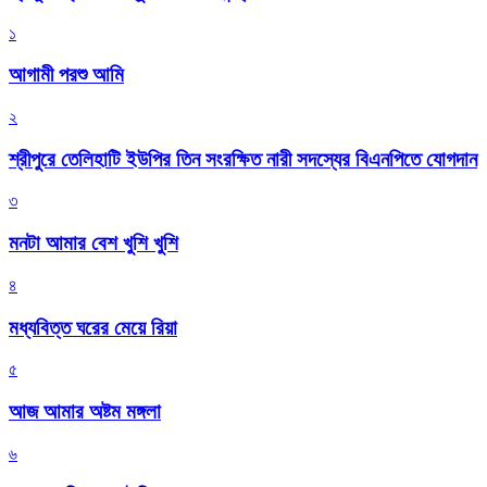
১
আগামী পরশু আমি
২
শ্রীপুরে তেলিহাটি ইউপির তিন সংরক্ষিত নারী সদস্যের বিএনপিতে যোগদান
৩
মনটা আমার বেশ খুশি খুশি
৪
মধ্যবিত্ত ঘরের মেয়ে রিয়া
৫
আজ আমার অষ্টম মঙ্গলা
৬