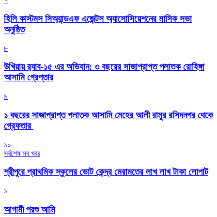
হিলি কাস্টমস সিঅ্যান্ডএফ এজেন্টস অ্যাসোসিয়েশনের মাসিক সভা
অনুষ্ঠিত
৮
উখিয়ায় র‍্যাব-১৫ এর অভিযান: ৩ বছরের সাজাপ্রাপ্ত পলাতক রোহিঙ্গা
আসামি গ্রেপ্তার
৯
১ বছরের সাজাপ্রাপ্ত পলাতক আসামি মেহের আলী রামুর রসিদনগর থেকে
গ্রেফতার ‎
১০
সর্বশেষ সব খবর
শ্রীপুরে প্রাথমিক স্কুলের ভোট কেন্দ্র মেরামতের লাখ লাখ টাকা লোপাট
১
আগামী পরশু আমি