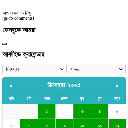
আপনার মতামত লিখুন
[gs-fb-comments]
ফেসবুকে আমরা
আর্কাইভ ক্যালেন্ডার
ডিসেম্বর ২০২৫
«
»
শনি
রবি
সোম
মঙ্গল
বুধ
বৃহ
শুক্র
১
২
৩
৪
৫
৬
৭
৮
৯
১০
১১
১২