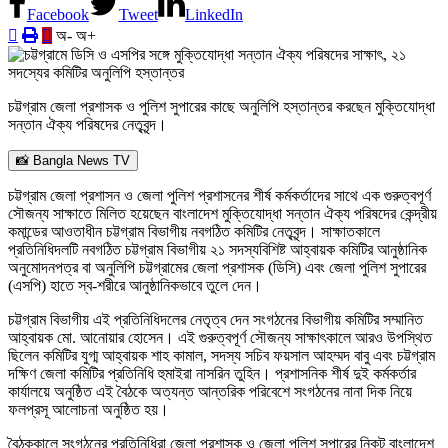
Facebook
Tweet
LinkedIn
অ-
অ+
চট্টগ্রাম জেলা প্রশাসক ও পুলিশ সুপারের কাছে অনুলিপি হস্তান্তর করছেন মুক্তিযোদ্ধা
সন্তান ঐক্য পরিষদের নেতৃবৃন্দ।
📸 Bangla News TV
চট্টগ্রাম জেলা প্রশাসন ও জেলা পুলিশ প্রশাসনের শীর্ষ কর্মকর্তাদের সাথে এক গুরুত্বপূর্ণ
সৌজন্য সাক্ষাতে মিলিত হয়েছেন বাংলাদেশ মুক্তিযোদ্ধা সন্তান ঐক্য পরিষদের কেন্দ্রীয়
কমান্ডের আওতাধীন চট্টগ্রাম বিভাগীয় নবগঠিত কমিটির নেতৃবৃন্দ। সাক্ষাতকালে
প্রতিনিধিদলটি নবগঠিত চট্টগ্রাম বিভাগীয় ২১ সদস্যবিশিষ্ট আহ্বায়ক কমিটির আনুষ্ঠানিক
অনুমোদনপত্র বা অনুলিপি চট্টগ্রামের জেলা প্রশাসক (ডিসি) এবং জেলা পুলিশ সুপারের
(এসপি) হাতে স্ব-শরীরে আনুষ্ঠানিকভাবে তুলে দেন।
চট্টগ্রাম বিভাগীয় এই প্রতিনিধিদলের নেতৃত্ব দেন সংগঠনের বিভাগীয় কমিটির সম্মানিত
আহ্বায়ক মো. আনোয়ার হোসেন। এই গুরুত্বপূর্ণ সৌজন্য সাক্ষাৎকালে আরও উপস্থিত
ছিলেন কমিটির যুগ্ম আহ্বায়ক শাহ কামাল, সদস্য সচিব ফয়সাল আহম্মদ বাবু এবং চট্টগ্রাম
দক্ষিণ জেলা কমিটির প্রতিনিধি হুমাইরা নাসরিন তুহিন। প্রশাসনিক শীর্ষ দুই কর্মকর্তার
কার্যালয়ে অনুষ্ঠিত এই বৈঠকে অত্যন্ত আন্তরিক পরিবেশে সংগঠনের নানা দিক নিয়ে
ফলপ্রসূ আলোচনা অনুষ্ঠিত হয়।
বৈঠককালে সংগঠনের প্রতিনিধিরা জেলা প্রশাসক ও জেলা পুলিশ সুপারের নিকট বাংলাদেশ