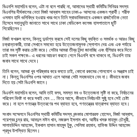
বিএনপি মহাসচিব বলেন, এটা না বলে পারছি না, আমাদের স্থায়ী কমিটির সিনিয়র সদস্য
বিএনপির দীর্ঘকালের নেতা মির্জা আব্বাস সাহেব ঢাকা-৮ আসনের একজন প্রার্থী। শরীফ
ওসমান হাদি গুলিবিদ্ধ হওয়ার খবর শুনে তিনি স্বাভাবিকভাবে একজন রাজনৈতিক নেতা
হিসেবে সহানুভূতি জানাতে সাথে সাথে ঢাকা মেডিকেল কলেজ হাসপাতালে ছুটি
গিয়েছিলেন।
মির্জা ফখরুল বলেন, কিন্তু দুর্ভাগ্য ক্রমে সেই দলের কিছু ব্যক্তি ও সমর্থক ও আরও কিছু
চক্রান্তকারী, তারা সেখানে সমবেত হয়ে উত্তেজনামূলক স্লোগান দেয় এবং এক পর্যায়ে
তারা মব সৃষ্টি করার চেষ্টা করে। সেটার আমরা তীব্র নিন্দা জানাচ্ছি এবং হুঁশিয়ার করে দিতে
চাই সকল পক্ষকে– এ ধরনের আচরণ করতে গেলে বিএনপি বসে থাকবে না, বিএনপি তার
জবাব সাথে সাথে দেবে।
তিনি বলেন, আমরা খুব পরিষ্কার করে বলতে চাই, কোনো রকমের গোলযোগ ও সন্ত্রাস চাই
না। কিন্তু বিএনপির ওপর আঘাত এলে আমরা সেটা সহজভাবে নেব না। কীভাবে জবাব
দিতে হয় সেটা বিএনপি জানে।
বিএনপি মহাসচিব বলেন, আমি তাই বলব, সমস্ত মব ও উত্তেজনা সৃষ্টি না করে, নির্বাচনের
পরিবেশ বিনষ্ট না করে সবাই যেন … ফিরে আসে, কীভাবে নির্বাচনটা সুষ্ঠু হবে সেই চেষ্টা
করে। না হলে গণতন্ত্র উত্তরণের পথ ব্যাহত হবে, গণতন্ত্রের যাত্রাপথ ব্যাহত হবে।
সংবাদ সম্মেলনে বিএনপির স্থায়ী কমিটির সদস্য খন্দকার মোশাররফ হোসেন, মির্জা আব্বাস,
গয়েশ্বর চন্দ্র রায়, আবদুল মঈন খান, নজরুল ইসলাম খান, আমীর খসরু মাহমুদ চৌধুরী,
সালাহউদ্দিন আহমেদ, ইকবাল হাসান মাহমুদ টুকু, সেলিমা রহমান, হাফিজ উদ্দিন আহমেদ
প্রমুখ উপস্থিত ছিলেন।