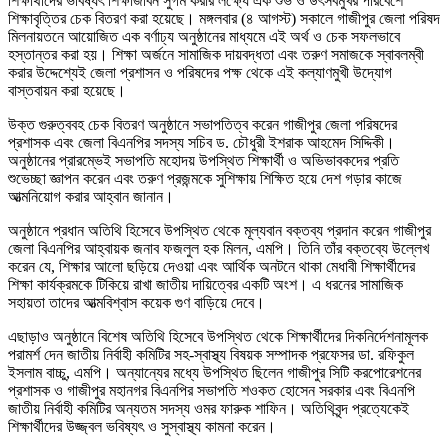
শিক্ষার্থীদের ভবিষ্যৎ শিক্ষাজীবন সুগম করার লক্ষ্যে এক শুভ ও উৎসবমুখর পরিবেশে
শিক্ষাবৃত্তির চেক বিতরণ করা হয়েছে। মঙ্গলবার (৪ আগস্ট) সকালে গাজীপুর জেলা পরিষদ
মিলনায়তনে আয়োজিত এক বর্ণাঢ্য অনুষ্ঠানের মাধ্যমে এই অর্থ ও চেক সফলভাবে
হস্তান্তর করা হয়। শিক্ষা অর্জনে সামাজিক দায়বদ্ধতা এবং তরুণ সমাজকে স্বাবলম্বী
করার উদ্দেশ্যেই জেলা প্রশাসন ও পরিষদের পক্ষ থেকে এই কল্যাণমুখী উদ্যোগ
বাস্তবায়ন করা হয়েছে।
উক্ত গুরুত্ববহ চেক বিতরণ অনুষ্ঠানে সভাপতিত্ব করেন গাজীপুর জেলা পরিষদের
প্রশাসক এবং জেলা বিএনপির সদস্য সচিব ড. চৌধুরী ইশরাক আহমেদ সিদ্দিকী।
অনুষ্ঠানের প্রারম্ভেই সভাপতি মহোদয় উপস্থিত শিক্ষার্থী ও অভিভাবকদের প্রতি
শুভেচ্ছা জ্ঞাপন করেন এবং তরুণ প্রজন্মকে সুশিক্ষায় শিক্ষিত হয়ে দেশ গড়ার কাজে
আত্মনিয়োগ করার আহ্বান জানান।
অনুষ্ঠানে প্রধান অতিথি হিসেবে উপস্থিত থেকে মূল্যবান বক্তব্য প্রদান করেন গাজীপুর
জেলা বিএনপির আহ্বায়ক জনাব ফজলুল হক মিলন, এমপি। তিনি তাঁর বক্তব্যে উল্লেখ
করেন যে, শিক্ষার আলো ছড়িয়ে দেওয়া এবং আর্থিক অনটনে থাকা মেধাবী শিক্ষার্থীদের
শিক্ষা কার্যক্রমকে টিকিয়ে রাখা জাতীয় দায়িত্বের একটি অংশ। এ ধরনের সামাজিক
সহায়তা তাদের আত্মবিশ্বাস কয়েক গুণ বাড়িয়ে দেবে।
এছাড়াও অনুষ্ঠানে বিশেষ অতিথি হিসেবে উপস্থিত থেকে শিক্ষার্থীদের দিকনির্দেশনামূলক
পরামর্শ দেন জাতীয় নির্বাহী কমিটির সহ-স্বাস্থ্য বিষয়ক সম্পাদক প্রফেসর ডা. রফিকুল
ইসলাম বাচ্চু, এমপি। অন্যান্যের মধ্যে উপস্থিত ছিলেন গাজীপুর সিটি করপোরেশনের
প্রশাসক ও গাজীপুর মহানগর বিএনপির সভাপতি শওকত হোসেন সরকার এবং বিএনপি
জাতীয় নির্বাহী কমিটির অন্যতম সদস্য ওমর ফারুক শাফিন। অতিথিবৃন্দ প্রত্যেকেই
শিক্ষার্থীদের উজ্জ্বল ভবিষ্যৎ ও সুস্বাস্থ্য কামনা করেন।