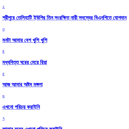
২
শ্রীপুরে তেলিহাটি ইউপির তিন সংরক্ষিত নারী সদস্যের বিএনপিতে যোগদান
৩
মনটা আমার বেশ খুশি খুশি
৪
মধ্যবিত্ত ঘরের মেয়ে রিয়া
৫
আজ আমার অষ্টম মঙ্গলা
৬
এখনো পরিচয় করাইনি
৭