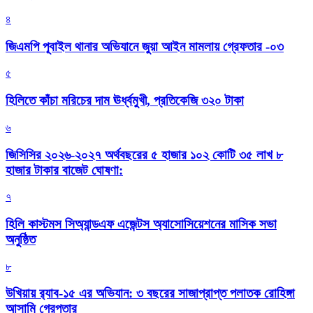
৪
জিএমপি পূবাইল থানার অভিযানে জুয়া আইন মামলায় গ্রেফতার -০৩
৫
হিলিতে কাঁচা মরিচের দাম ঊর্ধ্বমুখী, প্রতিকেজি ৩২০ টাকা
৬
জিসিসির ২০২৬-২০২৭ অর্থবছরের ৫ হাজার ১০২ কোটি ৩৫ লাখ ৮
হাজার টাকার বাজেট ঘোষণা:
৭
হিলি কাস্টমস সিঅ্যান্ডএফ এজেন্টস অ্যাসোসিয়েশনের মাসিক সভা
অনুষ্ঠিত
৮
উখিয়ায় র‍্যাব-১৫ এর অভিযান: ৩ বছরের সাজাপ্রাপ্ত পলাতক রোহিঙ্গা
আসামি গ্রেপ্তার