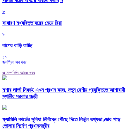
আমার বরের এখনো পরিচয় করাইনি
৮
সাধারণ মধ্যবিত্ত ঘরের মেয়ে রিয়া
৯
বাপের বাড়ি যাচ্ছি
১০
জনপ্রিয় সব খবর
এ সম্পর্কিত আরও খবর
মশার লার্ভা নিধনই এখন প্রধান কাজ, নতুন দেশীয় প্রযুক্তিতে আশাবাদী
স্থানীয় সরকার মন্ত্রী
ফ্যামিলি কার্ডের সুবিধা নির্বিঘ্নে পৌঁছে দিতে নির্ভুল তথ্যভাণ্ডার গড়ে
তোলার নির্দেশ প্রধানমন্ত্রীর