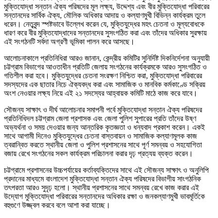
মুক্তিযোদ্ধা সন্তান ঐক্য পরিষদের মূল লক্ষ্য, উদ্দেশ্য এবং বীর মুক্তিযোদ্ধা পরিবারের
সন্তানদের সার্বিক ঐক্য, মৌলিক অধিকার আদায় ও কল্যাণমুখী বিভিন্ন কার্যক্রম তুলে
ধরেন। নেতৃবৃন্দ স্পষ্টভাবে উল্লেখ করেন যে, মুক্তিযুদ্ধের মহৎ চেতনা ও মূল্যবোধকে
ধারণ করে বীর মুক্তিযোদ্ধাদের সন্তানদের সুসংগঠিত করা এবং তাঁদের অধিকার সুরক্ষায়
এই সংগঠনটি সর্বদা অগ্রণী ভূমিকা পালন করে আসছে।
আলোচনাকালে প্রতিনিধিরা আরও জানান, কেন্দ্রীয় কমিটির সুনির্দিষ্ট দিকনির্দেশনা অনুযায়ী
চট্টগ্রাম বিভাগের আওতাধীন প্রতিটি জেলায় সংগঠনের কার্যক্রমকে আরও সুসংগঠিত ও
গতিশীল করা হবে। মুক্তিযুদ্ধের চেতনা সংরক্ষণ নিশ্চিত করা, মুক্তিযোদ্ধা পরিবারের
সদস্যদের এক ছাতার নিচে ঐক্যবদ্ধ করা এবং সামাজিক ও মানবিক কর্মকাণ্ডে সক্রিয়
অংশ নেওয়ার লক্ষ্য নিয়ে এই ২১ সদস্যের আহ্বায়ক কমিটি মাঠে কাজ করে যাবে।
সৌজন্য সাক্ষাৎ ও দীর্ঘ আলোচনার সমাপনী পর্বে মুক্তিযোদ্ধা সন্তান ঐক্য পরিষদের
প্রতিনিধিদল চট্টগ্রাম জেলা প্রশাসক এবং জেলা পুলিশ সুপারের প্রতি তাঁদের উষ্ণ
অভ্যর্থনা ও সময় দেওয়ার জন্য আন্তরিক কৃতজ্ঞতা ও ধন্যবাদ প্রকাশ করেন। একই
সাথে আগামী দিনেও মুক্তিযুদ্ধের চেতনা বাস্তবায়ন ও সামাজিক কল্যাণমূলক কাজ
ত্বরান্বিত করতে স্থানীয় জেলা ও পুলিশ প্রশাসনের সাথে পূর্ণ সমন্বয় ও সহযোগিতা
বজায় রেখে সংগঠনের সকল কার্যক্রম পরিচালনা করার দৃঢ় প্রত্যয় ব্যক্ত করেন।
চট্টগ্রামে প্রশাসনের উচ্চপর্যায়ের কর্তাব্যক্তিদের সাথে এই সৌজন্য সাক্ষাৎ ও অনুলিপি
প্রদানের মাধ্যমে বাংলাদেশ মুক্তিযোদ্ধা সন্তান ঐক্য পরিষদের বিভাগীয় সাংগঠনিক
তৎপরতা আরও সুদৃঢ় হলো। স্থানীয় প্রশাসনের সাথে সমন্বয় রেখে কাজ করার এই
উদ্যোগ মুক্তিযোদ্ধা পরিবারের সন্তানদের অধিকার রক্ষা ও জনকল্যাণমুখী ভাবমূর্তিকে
বহুগুণে উজ্জ্বল করবে বলে আশা করা যাচ্ছে।