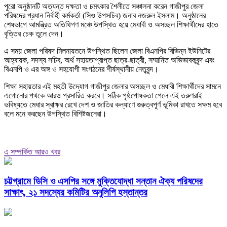
পুরো অনুষ্ঠানটি অত্যন্ত দক্ষতা ও চমৎকার শৈলীতে সঞ্চালনা করেন গাজীপুর জেলা
পরিষদের প্রধান নির্বাহী কর্মকর্তা (সিও উপসচিব) জনাব নজরুল ইসলাম। অনুষ্ঠানের
শেষভাগে আমন্ত্রিত অতিথিগণ মঞ্চে উপস্থিত হয়ে মেধাবী ও অসচ্ছল শিক্ষার্থীদের হাতে
বৃত্তির চেক তুলে দেন।
এ সময় জেলা পরিষদ মিলনায়তনে উপস্থিত ছিলেন জেলা বিএনপির বিভিন্ন ইউনিটের
আহ্বায়ক, সদস্য সচিব, অর্থ সহায়তাপ্রাপ্ত ছাত্র-ছাত্রী, সম্মানিত অভিভাবকবৃন্দ এবং
বিএনপি ও এর অঙ্গ ও সহযোগী সংগঠনের শীর্ষস্থানীয় নেতৃবৃন্দ।
শিক্ষা সহায়তার এই মহতী উদ্যোগ গাজীপুর জেলার অসচ্ছল ও মেধাবী শিক্ষার্থীদের সামনে
এগোনোর পথকে আরও প্রসারিত করবে। সঠিক পৃষ্ঠপোষকতা পেলে এই তরুণরাই
ভবিষ্যতে মেধার স্বাক্ষর রেখে দেশ ও জাতির কল্যাণে গুরুত্বপূর্ণ ভূমিকা রাখতে সক্ষম হবে
বলে মনে করছেন উপস্থিত বিশিষ্টজনেরা।
এ সম্পর্কিত আরও খবর
চট্টগ্রামে ডিসি ও এসপির সঙ্গে মুক্তিযোদ্ধা সন্তান ঐক্য পরিষদের
সাক্ষাৎ, ২১ সদস্যের কমিটির অনুলিপি হস্তান্তর