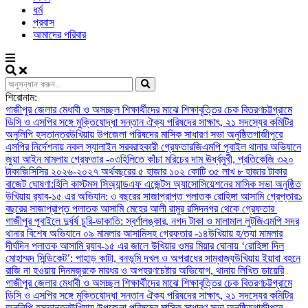
ধর্ম
প্রবাস
আমাদের পরিবার
শিরোনাম:
গাজীপুর জেলার মেধাবী ও অসচ্ছল শিক্ষার্থীদের মাঝে শিক্ষাবৃত্তির চেক বিতরণ
চট্টগ্রামে
ডিসি ও এসপির সঙ্গে মুক্তিযোদ্ধা সন্তান ঐক্য পরিষদের সাক্ষাৎ, ২১ সদস্যের কমিটির
অনুলিপি হস্তান্তর
উখিয়ায় উপজেলা পরিষদের মাসিক সাধারণ সভা অনুষ্ঠিত
গাজীপুরে
এসপির নির্দেশনায় নকল স্যালাইন সরবরাহকারী গ্রেফতার
জিএমপি পূবাইল থানার অভিযানে
জুয়া আইন মামলায় গ্রেফতার -০৩
হিলিতে কাঁচা মরিচের দাম ঊর্ধ্বমুখী, প্রতিকেজি ৩২০
টাকা
জিসিসির ২০২৬-২০২৭ অর্থবছরের ৫ হাজার ১০২ কোটি ৩৫ লাখ ৮ হাজার টাকার
বাজেট ঘোষণা:
হিলি কাস্টমস সিঅ্যান্ডএফ এজেন্টস অ্যাসোসিয়েশনের মাসিক সভা অনুষ্ঠিত
উখিয়ায় র‍্যাব-১৫ এর অভিযান: ৩ বছরের সাজাপ্রাপ্ত পলাতক রোহিঙ্গা আসামি গ্রেপ্তার
১
বছরের সাজাপ্রাপ্ত পলাতক আসামি মেহের আলী রামুর রসিদনগর থেকে গ্রেফতার ‎
গাজীপুর পূবাইলে দুর্ধর্ষ চুরি-ডাকাতি: স্বর্ণালঙ্কার, নগদ টাকা ও মালামাল লুট
জিএমপি সদর
থানার বিশেষ অভিযানে ০৯ মামলার আসামিসহ গ্রেফতার -১৪
উখিয়ায় হ/ত্যা মামলার
দীর্ঘদিন পলাতক আসামি র‌্যাব-১৫ এর জালে ‎
‎উখিয়ার ওমর মিয়ার ঘোনায় ‘রোহিঙ্গা দিল
মোহাম্মদ সিন্ডিকেট’: পাহাড় কাটা, বনভূমি দখল ও অপরাধের সাম্রাজ্য
উখিয়ায় ইয়াবা বহনে
রাজি না হওয়ায় দিনমজুরকে মারধর ও অপহরণচেষ্টার অভিযোগ, থানায় লিখিত ডায়েরি
গাজীপুর জেলার মেধাবী ও অসচ্ছল শিক্ষার্থীদের মাঝে শিক্ষাবৃত্তির চেক বিতরণ
চট্টগ্রামে
ডিসি ও এসপির সঙ্গে মুক্তিযোদ্ধা সন্তান ঐক্য পরিষদের সাক্ষাৎ, ২১ সদস্যের কমিটির
অনুলিপি হস্তান্তর
উখিয়ায় উপজেলা পরিষদের মাসিক সাধারণ সভা অনুষ্ঠিত
গাজীপুরে