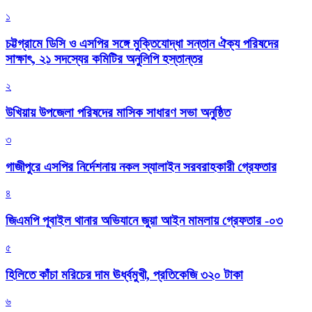
১
চট্টগ্রামে ডিসি ও এসপির সঙ্গে মুক্তিযোদ্ধা সন্তান ঐক্য পরিষদের
সাক্ষাৎ, ২১ সদস্যের কমিটির অনুলিপি হস্তান্তর
২
উখিয়ায় উপজেলা পরিষদের মাসিক সাধারণ সভা অনুষ্ঠিত
৩
গাজীপুরে এসপির নির্দেশনায় নকল স্যালাইন সরবরাহকারী গ্রেফতার
৪
জিএমপি পূবাইল থানার অভিযানে জুয়া আইন মামলায় গ্রেফতার -০৩
৫
হিলিতে কাঁচা মরিচের দাম ঊর্ধ্বমুখী, প্রতিকেজি ৩২০ টাকা
৬