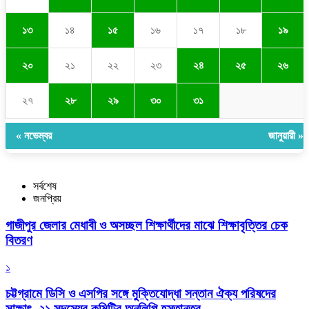
১৩
১৪
১৫
১৬
১৭
১৮
১৯
২০
২১
২২
২৩
২৪
২৫
২৬
২৭
২৮
২৯
৩০
৩১
« নভেম্বর
জানুয়ারী »
সর্বশেষ
জনপ্রিয়
গাজীপুর জেলার মেধাবী ও অসচ্ছল শিক্ষার্থীদের মাঝে শিক্ষাবৃত্তির চেক
বিতরণ
১
চট্টগ্রামে ডিসি ও এসপির সঙ্গে মুক্তিযোদ্ধা সন্তান ঐক্য পরিষদের
সাক্ষাৎ, ২১ সদস্যের কমিটির অনুলিপি হস্তান্তর