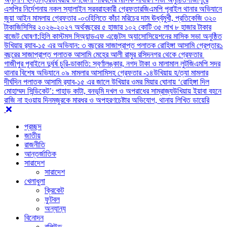
এসপির নির্দেশনায় নকল স্যালাইন সরবরাহকারী গ্রেফতার
জিএমপি পূবাইল থানার অভিযানে
জুয়া আইন মামলায় গ্রেফতার -০৩
হিলিতে কাঁচা মরিচের দাম ঊর্ধ্বমুখী, প্রতিকেজি ৩২০
টাকা
জিসিসির ২০২৬-২০২৭ অর্থবছরের ৫ হাজার ১০২ কোটি ৩৫ লাখ ৮ হাজার টাকার
বাজেট ঘোষণা:
হিলি কাস্টমস সিঅ্যান্ডএফ এজেন্টস অ্যাসোসিয়েশনের মাসিক সভা অনুষ্ঠিত
উখিয়ায় র‍্যাব-১৫ এর অভিযান: ৩ বছরের সাজাপ্রাপ্ত পলাতক রোহিঙ্গা আসামি গ্রেপ্তার
১
বছরের সাজাপ্রাপ্ত পলাতক আসামি মেহের আলী রামুর রসিদনগর থেকে গ্রেফতার ‎
গাজীপুর পূবাইলে দুর্ধর্ষ চুরি-ডাকাতি: স্বর্ণালঙ্কার, নগদ টাকা ও মালামাল লুট
জিএমপি সদর
থানার বিশেষ অভিযানে ০৯ মামলার আসামিসহ গ্রেফতার -১৪
উখিয়ায় হ/ত্যা মামলার
দীর্ঘদিন পলাতক আসামি র‌্যাব-১৫ এর জালে ‎
‎উখিয়ার ওমর মিয়ার ঘোনায় ‘রোহিঙ্গা দিল
মোহাম্মদ সিন্ডিকেট’: পাহাড় কাটা, বনভূমি দখল ও অপরাধের সাম্রাজ্য
উখিয়ায় ইয়াবা বহনে
রাজি না হওয়ায় দিনমজুরকে মারধর ও অপহরণচেষ্টার অভিযোগ, থানায় লিখিত ডায়েরি
প্রচ্ছদ
জাতীয়
রাজনীতি
আন্তর্জাতিক
সারাদেশ
সারাদেশ
খেলাধুলা
ক্রিকেট
ফুটবল
অন্যান্য
বিনোদন
বলিউড