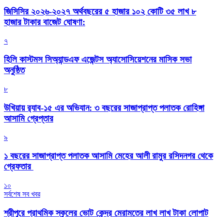
জিসিসির ২০২৬-২০২৭ অর্থবছরের ৫ হাজার ১০২ কোটি ৩৫ লাখ ৮
হাজার টাকার বাজেট ঘোষণা:
৭
হিলি কাস্টমস সিঅ্যান্ডএফ এজেন্টস অ্যাসোসিয়েশনের মাসিক সভা
অনুষ্ঠিত
৮
উখিয়ায় র‍্যাব-১৫ এর অভিযান: ৩ বছরের সাজাপ্রাপ্ত পলাতক রোহিঙ্গা
আসামি গ্রেপ্তার
৯
১ বছরের সাজাপ্রাপ্ত পলাতক আসামি মেহের আলী রামুর রসিদনগর থেকে
গ্রেফতার ‎
১০
সর্বশেষ সব খবর
শ্রীপুরে প্রাথমিক স্কুলের ভোট কেন্দ্র মেরামতের লাখ লাখ টাকা লোপাট