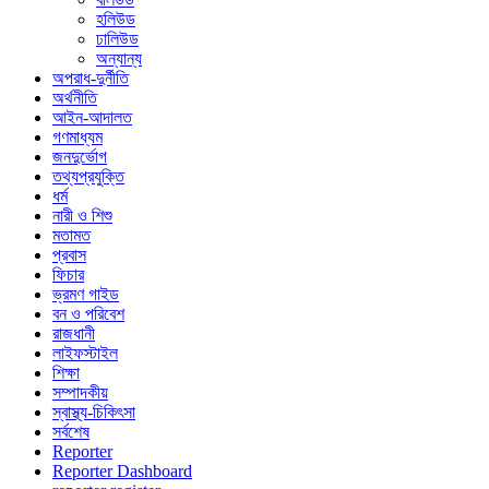
হলিউড
ঢালিউড
অন্যান্য
অপরাধ-দুর্নীতি
অর্থনীতি
আইন-আদালত
গণমাধ্যম
জনদুর্ভোগ
তথ্যপ্রযুক্তি
ধর্ম
নারী ও শিশু
মতামত
প্রবাস
ফিচার
ভ্রমণ গাইড
বন ও পরিবেশ
রাজধানী
লাইফস্টাইল
শিক্ষা
সম্পাদকীয়
স্বাস্থ্য-চিকিৎসা
সর্বশেষ
Reporter
Reporter Dashboard