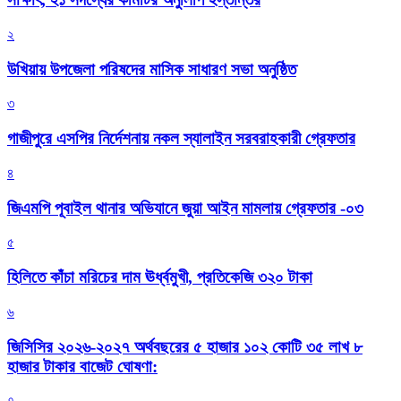
২
উখিয়ায় উপজেলা পরিষদের মাসিক সাধারণ সভা অনুষ্ঠিত
৩
গাজীপুরে এসপির নির্দেশনায় নকল স্যালাইন সরবরাহকারী গ্রেফতার
৪
জিএমপি পূবাইল থানার অভিযানে জুয়া আইন মামলায় গ্রেফতার -০৩
৫
হিলিতে কাঁচা মরিচের দাম ঊর্ধ্বমুখী, প্রতিকেজি ৩২০ টাকা
৬
জিসিসির ২০২৬-২০২৭ অর্থবছরের ৫ হাজার ১০২ কোটি ৩৫ লাখ ৮
হাজার টাকার বাজেট ঘোষণা:
৭