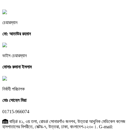
চেয়ারম্যান
মো: আতাউর রহমান
ভাইস চেয়ারম্যান
মোসাঃ রুমানা ইসলাম
নির্বাহী পরিচালক
মোঃ সোহেল মিয়া
01715-966074
বাড়ি# ৪১, ৩য় তলা, রোড# সোনারগাঁও জনপথ, উত্তরা আধুনিক মেডিকেল কলেজ
হাসপাতালের বিপরীতে, সেক্টর-৭, উত্তরা, ঢাকা, বাংলাদেশ-১২৩০।. G-mail: