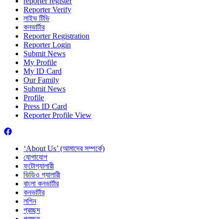
reporter register
Reporter Verify
লাইভ টিভি
কনভার্টার
Reporter Registration
Reporter Login
Submit News
My Profile
My ID Card
Our Family
Submit News
Profile
Press ID Card
Reporter Profile View
‘About Us’ (আমাদের সম্পর্কে)
যোগাযোগ
ফটোগ্যালারী
ভিডিও গ্যালারী
বাংলা কনভার্টার
কনভার্টার
লগিন
প্রচ্ছদ
প্রচ্ছদ