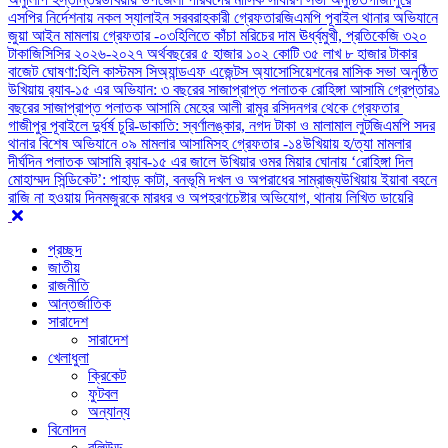
এসপির নির্দেশনায় নকল স্যালাইন সরবরাহকারী গ্রেফতার
জিএমপি পূবাইল থানার অভিযানে
জুয়া আইন মামলায় গ্রেফতার -০৩
হিলিতে কাঁচা মরিচের দাম ঊর্ধ্বমুখী, প্রতিকেজি ৩২০
টাকা
জিসিসির ২০২৬-২০২৭ অর্থবছরের ৫ হাজার ১০২ কোটি ৩৫ লাখ ৮ হাজার টাকার
বাজেট ঘোষণা:
হিলি কাস্টমস সিঅ্যান্ডএফ এজেন্টস অ্যাসোসিয়েশনের মাসিক সভা অনুষ্ঠিত
উখিয়ায় র‍্যাব-১৫ এর অভিযান: ৩ বছরের সাজাপ্রাপ্ত পলাতক রোহিঙ্গা আসামি গ্রেপ্তার
১
বছরের সাজাপ্রাপ্ত পলাতক আসামি মেহের আলী রামুর রসিদনগর থেকে গ্রেফতার ‎
গাজীপুর পূবাইলে দুর্ধর্ষ চুরি-ডাকাতি: স্বর্ণালঙ্কার, নগদ টাকা ও মালামাল লুট
জিএমপি সদর
থানার বিশেষ অভিযানে ০৯ মামলার আসামিসহ গ্রেফতার -১৪
উখিয়ায় হ/ত্যা মামলার
দীর্ঘদিন পলাতক আসামি র‌্যাব-১৫ এর জালে ‎
‎উখিয়ার ওমর মিয়ার ঘোনায় ‘রোহিঙ্গা দিল
মোহাম্মদ সিন্ডিকেট’: পাহাড় কাটা, বনভূমি দখল ও অপরাধের সাম্রাজ্য
উখিয়ায় ইয়াবা বহনে
রাজি না হওয়ায় দিনমজুরকে মারধর ও অপহরণচেষ্টার অভিযোগ, থানায় লিখিত ডায়েরি
প্রচ্ছদ
জাতীয়
রাজনীতি
আন্তর্জাতিক
সারাদেশ
সারাদেশ
খেলাধুলা
ক্রিকেট
ফুটবল
অন্যান্য
বিনোদন
বলিউড