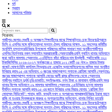
ধর্ম
প্রবাস
আমাদের পরিবার
শিরোনাম:
গাজীপুর জেলার মেধাবী ও অসচ্ছল শিক্ষার্থীদের মাঝে শিক্ষাবৃত্তির চেক বিতরণ
চট্টগ্রামে
ডিসি ও এসপির সঙ্গে মুক্তিযোদ্ধা সন্তান ঐক্য পরিষদের সাক্ষাৎ, ২১ সদস্যের কমিটির
অনুলিপি হস্তান্তর
উখিয়ায় উপজেলা পরিষদের মাসিক সাধারণ সভা অনুষ্ঠিত
গাজীপুরে
এসপির নির্দেশনায় নকল স্যালাইন সরবরাহকারী গ্রেফতার
জিএমপি পূবাইল থানার অভিযানে
জুয়া আইন মামলায় গ্রেফতার -০৩
হিলিতে কাঁচা মরিচের দাম ঊর্ধ্বমুখী, প্রতিকেজি ৩২০
টাকা
জিসিসির ২০২৬-২০২৭ অর্থবছরের ৫ হাজার ১০২ কোটি ৩৫ লাখ ৮ হাজার টাকার
বাজেট ঘোষণা:
হিলি কাস্টমস সিঅ্যান্ডএফ এজেন্টস অ্যাসোসিয়েশনের মাসিক সভা অনুষ্ঠিত
উখিয়ায় র‍্যাব-১৫ এর অভিযান: ৩ বছরের সাজাপ্রাপ্ত পলাতক রোহিঙ্গা আসামি গ্রেপ্তার
১
বছরের সাজাপ্রাপ্ত পলাতক আসামি মেহের আলী রামুর রসিদনগর থেকে গ্রেফতার ‎
গাজীপুর পূবাইলে দুর্ধর্ষ চুরি-ডাকাতি: স্বর্ণালঙ্কার, নগদ টাকা ও মালামাল লুট
জিএমপি সদর
থানার বিশেষ অভিযানে ০৯ মামলার আসামিসহ গ্রেফতার -১৪
উখিয়ায় হ/ত্যা মামলার
দীর্ঘদিন পলাতক আসামি র‌্যাব-১৫ এর জালে ‎
‎উখিয়ার ওমর মিয়ার ঘোনায় ‘রোহিঙ্গা দিল
মোহাম্মদ সিন্ডিকেট’: পাহাড় কাটা, বনভূমি দখল ও অপরাধের সাম্রাজ্য
উখিয়ায় ইয়াবা বহনে
রাজি না হওয়ায় দিনমজুরকে মারধর ও অপহরণচেষ্টার অভিযোগ, থানায় লিখিত ডায়েরি
গাজীপুর জেলার মেধাবী ও অসচ্ছল শিক্ষার্থীদের মাঝে শিক্ষাবৃত্তির চেক বিতরণ
চট্টগ্রামে
ডিসি ও এসপির সঙ্গে মুক্তিযোদ্ধা সন্তান ঐক্য পরিষদের সাক্ষাৎ, ২১ সদস্যের কমিটির
অনুলিপি হস্তান্তর
উখিয়ায় উপজেলা পরিষদের মাসিক সাধারণ সভা অনুষ্ঠিত
গাজীপুরে