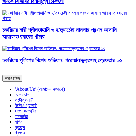
জনকে বিজিবির বিনামূল্যে চিকিৎসা
চকরিয়ায় নারী শ্লীলতাহানি ও হ/ত্যাচেষ্টা মামলার প্রধান আসামি
আরাফাত র‍্যাবের খাঁচায়
চকরিয়ায় পুলিশের বিশেষ অভিযান: পরোয়ানাভুক্তসহ গ্রেফতার ১৩
আরও নিউজ
‘About Us’ (আমাদের সম্পর্কে)
যোগাযোগ
ফটোগ্যালারী
ভিডিও গ্যালারী
বাংলা কনভার্টার
কনভার্টার
লগিন
প্রচ্ছদ
প্রচ্ছদ