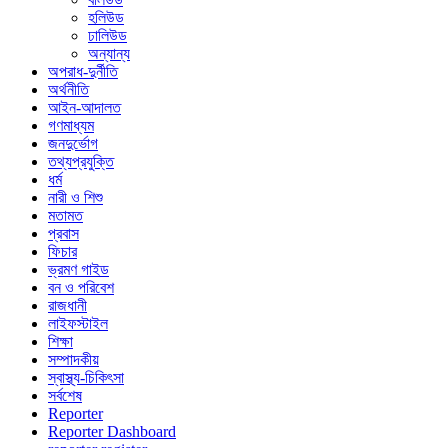
হলিউড
ঢালিউড
অন্যান্য
অপরাধ-দুর্নীতি
অর্থনীতি
আইন-আদালত
গণমাধ্যম
জনদুর্ভোগ
তথ্যপ্রযুক্তি
ধর্ম
নারী ও শিশু
মতামত
প্রবাস
ফিচার
ভ্রমণ গাইড
বন ও পরিবেশ
রাজধানী
লাইফস্টাইল
শিক্ষা
সম্পাদকীয়
স্বাস্থ্য-চিকিৎসা
সর্বশেষ
Reporter
Reporter Dashboard