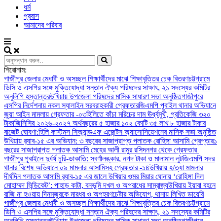
ধর্ম
প্রবাস
আমাদের পরিবার
শিরোনাম:
গাজীপুর জেলার মেধাবী ও অসচ্ছল শিক্ষার্থীদের মাঝে শিক্ষাবৃত্তির চেক বিতরণ
চট্টগ্রামে
ডিসি ও এসপির সঙ্গে মুক্তিযোদ্ধা সন্তান ঐক্য পরিষদের সাক্ষাৎ, ২১ সদস্যের কমিটির
অনুলিপি হস্তান্তর
উখিয়ায় উপজেলা পরিষদের মাসিক সাধারণ সভা অনুষ্ঠিত
গাজীপুরে
এসপির নির্দেশনায় নকল স্যালাইন সরবরাহকারী গ্রেফতার
জিএমপি পূবাইল থানার অভিযানে
জুয়া আইন মামলায় গ্রেফতার -০৩
হিলিতে কাঁচা মরিচের দাম ঊর্ধ্বমুখী, প্রতিকেজি ৩২০
টাকা
জিসিসির ২০২৬-২০২৭ অর্থবছরের ৫ হাজার ১০২ কোটি ৩৫ লাখ ৮ হাজার টাকার
বাজেট ঘোষণা:
হিলি কাস্টমস সিঅ্যান্ডএফ এজেন্টস অ্যাসোসিয়েশনের মাসিক সভা অনুষ্ঠিত
উখিয়ায় র‍্যাব-১৫ এর অভিযান: ৩ বছরের সাজাপ্রাপ্ত পলাতক রোহিঙ্গা আসামি গ্রেপ্তার
১
বছরের সাজাপ্রাপ্ত পলাতক আসামি মেহের আলী রামুর রসিদনগর থেকে গ্রেফতার ‎
গাজীপুর পূবাইলে দুর্ধর্ষ চুরি-ডাকাতি: স্বর্ণালঙ্কার, নগদ টাকা ও মালামাল লুট
জিএমপি সদর
থানার বিশেষ অভিযানে ০৯ মামলার আসামিসহ গ্রেফতার -১৪
উখিয়ায় হ/ত্যা মামলার
দীর্ঘদিন পলাতক আসামি র‌্যাব-১৫ এর জালে ‎
‎উখিয়ার ওমর মিয়ার ঘোনায় ‘রোহিঙ্গা দিল
মোহাম্মদ সিন্ডিকেট’: পাহাড় কাটা, বনভূমি দখল ও অপরাধের সাম্রাজ্য
উখিয়ায় ইয়াবা বহনে
রাজি না হওয়ায় দিনমজুরকে মারধর ও অপহরণচেষ্টার অভিযোগ, থানায় লিখিত ডায়েরি
গাজীপুর জেলার মেধাবী ও অসচ্ছল শিক্ষার্থীদের মাঝে শিক্ষাবৃত্তির চেক বিতরণ
চট্টগ্রামে
ডিসি ও এসপির সঙ্গে মুক্তিযোদ্ধা সন্তান ঐক্য পরিষদের সাক্ষাৎ, ২১ সদস্যের কমিটির
অনুলিপি হস্তান্তর
উখিয়ায় উপজেলা পরিষদের মাসিক সাধারণ সভা অনুষ্ঠিত
গাজীপুরে