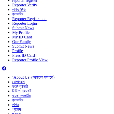
reporter register
Reporter Verify
লাইভ টিভি
কনভার্টার
Reporter Registration
Reporter Login
Submit News
My Profile
My ID Card
Our Family
Submit News
Profile
Press ID Card
Reporter Profile View
‘About Us’ (আমাদের সম্পর্কে)
যোগাযোগ
ফটোগ্যালারী
ভিডিও গ্যালারী
বাংলা কনভার্টার
কনভার্টার
লগিন
প্রচ্ছদ
প্রচ্ছদ