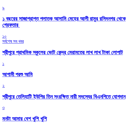
৯
১ বছরের সাজাপ্রাপ্ত পলাতক আসামি মেহের আলী রামুর রসিদনগর থেকে
গ্রেফতার ‎
১০
সর্বশেষ সব খবর
শ্রীপুরে প্রাথমিক স্কুলের ভোট কেন্দ্র মেরামতের লাখ লাখ টাকা লোপাট
১
আগামী পরশু আমি
২
শ্রীপুরে তেলিহাটি ইউপির তিন সংরক্ষিত নারী সদস্যের বিএনপিতে যোগদান
৩
মনটা আমার বেশ খুশি খুশি