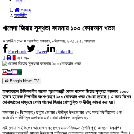
প্রচ্ছদ
রাজনীতি
খালেদা জিয়ার সুস্থতা কামনায় ১০০ কোরআন খতম
অনলাইন ডেস্ক
প্রকাশিত: মঙ্গলবার, ৯ ডিসেম্বর, ২০২৫, ৬:৫১ অপরাহ্ণ
Facebook
Tweet
LinkedIn
অ+
অ-
৭৪
📸 Bangla News TV
হাসপাতালে চিকিৎসাধীন সাবেক প্রধানমন্ত্রী বেগম খালেদা জিয়ার সুস্থতা কামনায় ১০০০
হাজার হাফেজ শিক্ষার্থীর অংশগ্রহণে ১০০ কোরআন খতম দেওয়া হয়েছে। এ সময় বিশেষ
মোনাজাতের মাধ্যমে বেগম খালেদা জিয়ার রোগমুক্তি ও দীর্ঘায়ু কামনা করা হয়।
মঙ্গলবার (৯ ডিসেম্বর) দুপুরে জেলার গৌরীপুর উপজেলার ২নং সদর ইউনিয়নের ৫নং
ওয়ার্ডের গাভীশিমুল এলাকায় এই দোয়া মাহফিল অনুষ্ঠিত হয়।
এই দোয়া মাহফিলের আয়োজন করেছেন ময়মনসিংহ-৩ (গৌরীপুর) আসনে বিএনপির
মনোনয়নপ্রত্যাশী সাবেক উপজেলা পরিষদের চেয়ারম্যান আহম্মেদ তায়েবুর রহমান হিরন।