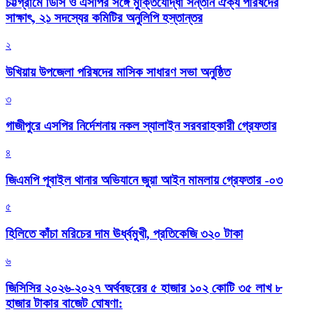
চট্টগ্রামে ডিসি ও এসপির সঙ্গে মুক্তিযোদ্ধা সন্তান ঐক্য পরিষদের
সাক্ষাৎ, ২১ সদস্যের কমিটির অনুলিপি হস্তান্তর
২
উখিয়ায় উপজেলা পরিষদের মাসিক সাধারণ সভা অনুষ্ঠিত
৩
গাজীপুরে এসপির নির্দেশনায় নকল স্যালাইন সরবরাহকারী গ্রেফতার
৪
জিএমপি পূবাইল থানার অভিযানে জুয়া আইন মামলায় গ্রেফতার -০৩
৫
হিলিতে কাঁচা মরিচের দাম ঊর্ধ্বমুখী, প্রতিকেজি ৩২০ টাকা
৬
জিসিসির ২০২৬-২০২৭ অর্থবছরের ৫ হাজার ১০২ কোটি ৩৫ লাখ ৮
হাজার টাকার বাজেট ঘোষণা: