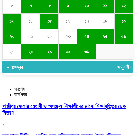
৬
৭
৮
৯
১০
১১
১২
১৩
১৪
১৫
১৬
১৭
১৮
১৯
২০
২১
২২
২৩
২৪
২৫
২৬
২৭
২৮
২৯
৩০
৩১
« নভেম্বর
জানুয়ারী »
সর্বশেষ
জনপ্রিয়
গাজীপুর জেলার মেধাবী ও অসচ্ছল শিক্ষার্থীদের মাঝে শিক্ষাবৃত্তির চেক
বিতরণ
১