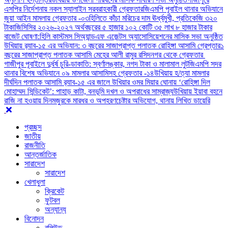
এসপির নির্দেশনায় নকল স্যালাইন সরবরাহকারী গ্রেফতার
জিএমপি পূবাইল থানার অভিযানে
জুয়া আইন মামলায় গ্রেফতার -০৩
হিলিতে কাঁচা মরিচের দাম ঊর্ধ্বমুখী, প্রতিকেজি ৩২০
টাকা
জিসিসির ২০২৬-২০২৭ অর্থবছরের ৫ হাজার ১০২ কোটি ৩৫ লাখ ৮ হাজার টাকার
বাজেট ঘোষণা:
হিলি কাস্টমস সিঅ্যান্ডএফ এজেন্টস অ্যাসোসিয়েশনের মাসিক সভা অনুষ্ঠিত
উখিয়ায় র‍্যাব-১৫ এর অভিযান: ৩ বছরের সাজাপ্রাপ্ত পলাতক রোহিঙ্গা আসামি গ্রেপ্তার
১
বছরের সাজাপ্রাপ্ত পলাতক আসামি মেহের আলী রামুর রসিদনগর থেকে গ্রেফতার ‎
গাজীপুর পূবাইলে দুর্ধর্ষ চুরি-ডাকাতি: স্বর্ণালঙ্কার, নগদ টাকা ও মালামাল লুট
জিএমপি সদর
থানার বিশেষ অভিযানে ০৯ মামলার আসামিসহ গ্রেফতার -১৪
উখিয়ায় হ/ত্যা মামলার
দীর্ঘদিন পলাতক আসামি র‌্যাব-১৫ এর জালে ‎
‎উখিয়ার ওমর মিয়ার ঘোনায় ‘রোহিঙ্গা দিল
মোহাম্মদ সিন্ডিকেট’: পাহাড় কাটা, বনভূমি দখল ও অপরাধের সাম্রাজ্য
উখিয়ায় ইয়াবা বহনে
রাজি না হওয়ায় দিনমজুরকে মারধর ও অপহরণচেষ্টার অভিযোগ, থানায় লিখিত ডায়েরি
প্রচ্ছদ
জাতীয়
রাজনীতি
আন্তর্জাতিক
সারাদেশ
সারাদেশ
খেলাধুলা
ক্রিকেট
ফুটবল
অন্যান্য
বিনোদন
বলিউড