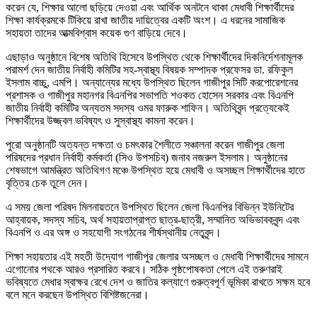
করেন যে, শিক্ষার আলো ছড়িয়ে দেওয়া এবং আর্থিক অনটনে থাকা মেধাবী শিক্ষার্থীদের
শিক্ষা কার্যক্রমকে টিকিয়ে রাখা জাতীয় দায়িত্বের একটি অংশ। এ ধরনের সামাজিক
সহায়তা তাদের আত্মবিশ্বাস কয়েক গুণ বাড়িয়ে দেবে।
এছাড়াও অনুষ্ঠানে বিশেষ অতিথি হিসেবে উপস্থিত থেকে শিক্ষার্থীদের দিকনির্দেশনামূলক
পরামর্শ দেন জাতীয় নির্বাহী কমিটির সহ-স্বাস্থ্য বিষয়ক সম্পাদক প্রফেসর ডা. রফিকুল
ইসলাম বাচ্চু, এমপি। অন্যান্যের মধ্যে উপস্থিত ছিলেন গাজীপুর সিটি করপোরেশনের
প্রশাসক ও গাজীপুর মহানগর বিএনপির সভাপতি শওকত হোসেন সরকার এবং বিএনপি
জাতীয় নির্বাহী কমিটির অন্যতম সদস্য ওমর ফারুক শাফিন। অতিথিবৃন্দ প্রত্যেকেই
শিক্ষার্থীদের উজ্জ্বল ভবিষ্যৎ ও সুস্বাস্থ্য কামনা করেন।
পুরো অনুষ্ঠানটি অত্যন্ত দক্ষতা ও চমৎকার শৈলীতে সঞ্চালনা করেন গাজীপুর জেলা
পরিষদের প্রধান নির্বাহী কর্মকর্তা (সিও উপসচিব) জনাব নজরুল ইসলাম। অনুষ্ঠানের
শেষভাগে আমন্ত্রিত অতিথিগণ মঞ্চে উপস্থিত হয়ে মেধাবী ও অসচ্ছল শিক্ষার্থীদের হাতে
বৃত্তির চেক তুলে দেন।
এ সময় জেলা পরিষদ মিলনায়তনে উপস্থিত ছিলেন জেলা বিএনপির বিভিন্ন ইউনিটের
আহ্বায়ক, সদস্য সচিব, অর্থ সহায়তাপ্রাপ্ত ছাত্র-ছাত্রী, সম্মানিত অভিভাবকবৃন্দ এবং
বিএনপি ও এর অঙ্গ ও সহযোগী সংগঠনের শীর্ষস্থানীয় নেতৃবৃন্দ।
শিক্ষা সহায়তার এই মহতী উদ্যোগ গাজীপুর জেলার অসচ্ছল ও মেধাবী শিক্ষার্থীদের সামনে
এগোনোর পথকে আরও প্রসারিত করবে। সঠিক পৃষ্ঠপোষকতা পেলে এই তরুণরাই
ভবিষ্যতে মেধার স্বাক্ষর রেখে দেশ ও জাতির কল্যাণে গুরুত্বপূর্ণ ভূমিকা রাখতে সক্ষম হবে
বলে মনে করছেন উপস্থিত বিশিষ্টজনেরা।