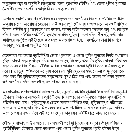
অনুমোদনপত্র বা অনুলিপি চট্টগ্রামের জেলা প্রশাসক (ডিসি) এবং জেলা পুলিশ সুপারের
(এসপি) হাতে স্ব-শরীরে আনুষ্ঠানিকভাবে তুলে দেন।
চট্টগ্রাম বিভাগীয় এই প্রতিনিধিদলের নেতৃত্ব দেন সংগঠনের বিভাগীয় কমিটির সম্মানিত
আহ্বায়ক মো. আনোয়ার হোসেন। এই গুরুত্বপূর্ণ সৌজন্য সাক্ষাৎকালে আরও উপস্থিত
ছিলেন কমিটির যুগ্ম আহ্বায়ক শাহ কামাল, সদস্য সচিব ফয়সাল আহম্মদ বাবু এবং চট্টগ্রাম
দক্ষিণ জেলা কমিটির প্রতিনিধি হুমাইরা নাসরিন তুহিন। প্রশাসনিক শীর্ষ দুই কর্মকর্তার
কার্যালয়ে অনুষ্ঠিত এই বৈঠকে অত্যন্ত আন্তরিক পরিবেশে সংগঠনের নানা দিক নিয়ে
ফলপ্রসূ আলোচনা অনুষ্ঠিত হয়।
বৈঠককালে সংগঠনের প্রতিনিধিরা জেলা প্রশাসক ও জেলা পুলিশ সুপারের নিকট বাংলাদেশ
মুক্তিযোদ্ধা সন্তান ঐক্য পরিষদের মূল লক্ষ্য, উদ্দেশ্য এবং বীর মুক্তিযোদ্ধা পরিবারের
সন্তানদের সার্বিক ঐক্য, মৌলিক অধিকার আদায় ও কল্যাণমুখী বিভিন্ন কার্যক্রম তুলে
ধরেন। নেতৃবৃন্দ স্পষ্টভাবে উল্লেখ করেন যে, মুক্তিযুদ্ধের মহৎ চেতনা ও মূল্যবোধকে
ধারণ করে বীর মুক্তিযোদ্ধাদের সন্তানদের সুসংগঠিত করা এবং তাঁদের অধিকার সুরক্ষায়
এই সংগঠনটি সর্বদা অগ্রণী ভূমিকা পালন করে আসছে।
আলোচনাকালে প্রতিনিধিরা আরও জানান, কেন্দ্রীয় কমিটির সুনির্দিষ্ট দিকনির্দেশনা অনুযায়ী
চট্টগ্রাম বিভাগের আওতাধীন প্রতিটি জেলায় সংগঠনের কার্যক্রমকে আরও সুসংগঠিত ও
গতিশীল করা হবে। মুক্তিযুদ্ধের চেতনা সংরক্ষণ নিশ্চিত করা, মুক্তিযোদ্ধা পরিবারের
সদস্যদের এক ছাতার নিচে ঐক্যবদ্ধ করা এবং সামাজিক ও মানবিক কর্মকাণ্ডে সক্রিয়
অংশ নেওয়ার লক্ষ্য নিয়ে এই ২১ সদস্যের আহ্বায়ক কমিটি মাঠে কাজ করে যাবে।
সৌজন্য সাক্ষাৎ ও দীর্ঘ আলোচনার সমাপনী পর্বে মুক্তিযোদ্ধা সন্তান ঐক্য পরিষদের
প্রতিনিধিদল চট্টগ্রাম জেলা প্রশাসক এবং জেলা পুলিশ সুপারের প্রতি তাঁদের উষ্ণ