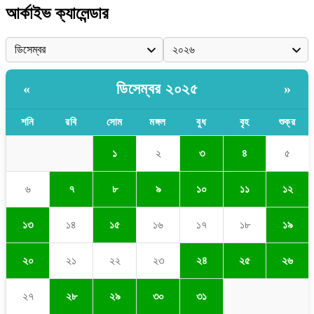
আর্কাইভ ক্যালেন্ডার
ডিসেম্বর ২০২৫
«
»
শনি
রবি
সোম
মঙ্গল
বুধ
বৃহ
শুক্র
১
২
৩
৪
৫
৬
৭
৮
৯
১০
১১
১২
১৩
১৪
১৫
১৬
১৭
১৮
১৯
২০
২১
২২
২৩
২৪
২৫
২৬
২৭
২৮
২৯
৩০
৩১