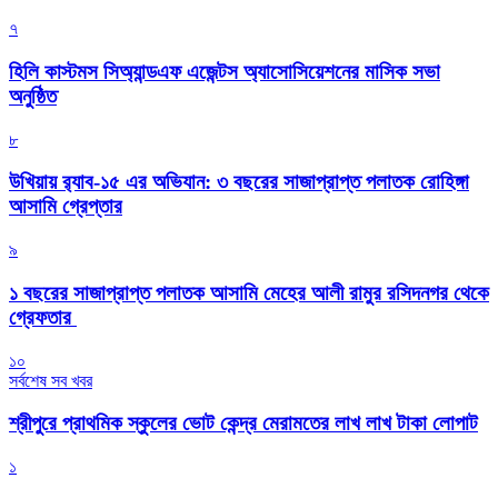
৭
হিলি কাস্টমস সিঅ্যান্ডএফ এজেন্টস অ্যাসোসিয়েশনের মাসিক সভা
অনুষ্ঠিত
৮
উখিয়ায় র‍্যাব-১৫ এর অভিযান: ৩ বছরের সাজাপ্রাপ্ত পলাতক রোহিঙ্গা
আসামি গ্রেপ্তার
৯
১ বছরের সাজাপ্রাপ্ত পলাতক আসামি মেহের আলী রামুর রসিদনগর থেকে
গ্রেফতার ‎
১০
সর্বশেষ সব খবর
শ্রীপুরে প্রাথমিক স্কুলের ভোট কেন্দ্র মেরামতের লাখ লাখ টাকা লোপাট
১