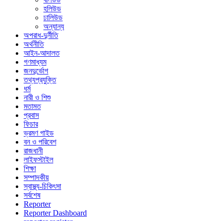
হলিউড
ঢালিউড
অন্যান্য
অপরাধ-দুর্নীতি
অর্থনীতি
আইন-আদালত
গণমাধ্যম
জনদুর্ভোগ
তথ্যপ্রযুক্তি
ধর্ম
নারী ও শিশু
মতামত
প্রবাস
ফিচার
ভ্রমণ গাইড
বন ও পরিবেশ
রাজধানী
লাইফস্টাইল
শিক্ষা
সম্পাদকীয়
স্বাস্থ্য-চিকিৎসা
সর্বশেষ
Reporter
Reporter Dashboard