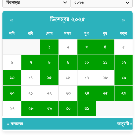
ডিসেম্বর ২০২৫
«
»
শনি
রবি
সোম
মঙ্গল
বুধ
বৃহ
শুক্র
১
২
৩
৪
৫
৬
৭
৮
৯
১০
১১
১২
১৩
১৪
১৫
১৬
১৭
১৮
১৯
২০
২১
২২
২৩
২৪
২৫
২৬
২৭
২৮
২৯
৩০
৩১
« নভেম্বর
জানুয়ারী »