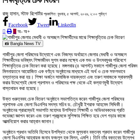
শিক্ষাবৃত্তির চেক বিতরণ
রাজু হাসান, স্টাফ রিপোর্টার
প্রকাশিত: বুধবার, ৫ আগস্ট, ২০২৬, ২:০০ পূর্বাহ্ণ
Facebook
Tweet
LinkedIn
অ-
অ+
📸 Bangla News TV
গাজীপুর জেলা পরিষদের উদ্যোগে এবং নিজস্ব অর্থায়নে জেলার মেধাবী ও অসচ্ছল
শিক্ষার্থীদের ভবিষ্যৎ শিক্ষাজীবন সুগম করার লক্ষ্যে এক শুভ ও উৎসবমুখর পরিবেশে
শিক্ষাবৃত্তির চেক বিতরণ করা হয়েছে। মঙ্গলবার (৪ আগস্ট) সকালে গাজীপুর জেলা পরিষদ
মিলনায়তনে আয়োজিত এক বর্ণাঢ্য অনুষ্ঠানের মাধ্যমে এই অর্থ ও চেক সফলভাবে
হস্তান্তর করা হয়। শিক্ষা অর্জনে সামাজিক দায়বদ্ধতা এবং তরুণ সমাজকে স্বাবলম্বী
করার উদ্দেশ্যেই জেলা প্রশাসন ও পরিষদের পক্ষ থেকে এই কল্যাণমুখী উদ্যোগ
বাস্তবায়ন করা হয়েছে।
উক্ত গুরুত্ববহ চেক বিতরণ অনুষ্ঠানে সভাপতিত্ব করেন গাজীপুর জেলা পরিষদের
প্রশাসক এবং জেলা বিএনপির সদস্য সচিব ড. চৌধুরী ইশরাক আহমেদ সিদ্দিকী।
অনুষ্ঠানের প্রারম্ভেই সভাপতি মহোদয় উপস্থিত শিক্ষার্থী ও অভিভাবকদের প্রতি
শুভেচ্ছা জ্ঞাপন করেন এবং তরুণ প্রজন্মকে সুশিক্ষায় শিক্ষিত হয়ে দেশ গড়ার কাজে
আত্মনিয়োগ করার আহ্বান জানান।
অনুষ্ঠানে প্রধান অতিথি হিসেবে উপস্থিত থেকে মূল্যবান বক্তব্য প্রদান করেন গাজীপুর
জেলা বিএনপির আহ্বায়ক জনাব ফজলুল হক মিলন, এমপি। তিনি তাঁর বক্তব্যে উল্লেখ