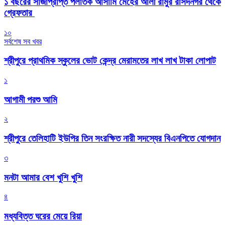
১ বছরের সাজাপ্রাপ্ত পলাতক আসামি মেহের আলী রামুর রসিদনগর থেকে
গ্রেফতার ‎
১০
সর্বশেষ সব খবর
শ্রীপুরে প্রাথমিক স্কুলের ভোট কেন্দ্র মেরামতের লাখ লাখ টাকা লোপাট
১
আগামী পরশু আমি
২
শ্রীপুরে তেলিহাটি ইউপির তিন সংরক্ষিত নারী সদস্যের বিএনপিতে যোগদান
৩
মনটা আমার বেশ খুশি খুশি
৪
মধ্যবিত্ত ঘরের মেয়ে রিয়া