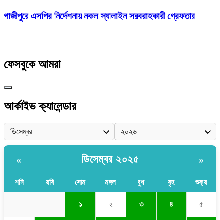
গাজীপুরে এসপির নির্দেশনায় নকল স্যালাইন সরবরাহকারী গ্রেফতার
ফেসবুকে আমরা
আর্কাইভ ক্যালেন্ডার
ডিসেম্বর ২০২৫
«
»
শনি
রবি
সোম
মঙ্গল
বুধ
বৃহ
শুক্র
১
২
৩
৪
৫