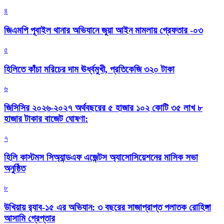
৪
জিএমপি পূবাইল থানার অভিযানে জুয়া আইন মামলায় গ্রেফতার -০৩
৫
হিলিতে কাঁচা মরিচের দাম ঊর্ধ্বমুখী, প্রতিকেজি ৩২০ টাকা
৬
জিসিসির ২০২৬-২০২৭ অর্থবছরের ৫ হাজার ১০২ কোটি ৩৫ লাখ ৮
হাজার টাকার বাজেট ঘোষণা:
৭
হিলি কাস্টমস সিঅ্যান্ডএফ এজেন্টস অ্যাসোসিয়েশনের মাসিক সভা
অনুষ্ঠিত
৮
উখিয়ায় র‍্যাব-১৫ এর অভিযান: ৩ বছরের সাজাপ্রাপ্ত পলাতক রোহিঙ্গা
আসামি গ্রেপ্তার