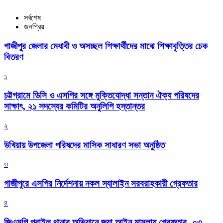
সর্বশেষ
জনপ্রিয়
গাজীপুর জেলার মেধাবী ও অসচ্ছল শিক্ষার্থীদের মাঝে শিক্ষাবৃত্তির চেক
বিতরণ
১
চট্টগ্রামে ডিসি ও এসপির সঙ্গে মুক্তিযোদ্ধা সন্তান ঐক্য পরিষদের
সাক্ষাৎ, ২১ সদস্যের কমিটির অনুলিপি হস্তান্তর
২
উখিয়ায় উপজেলা পরিষদের মাসিক সাধারণ সভা অনুষ্ঠিত
৩
গাজীপুরে এসপির নির্দেশনায় নকল স্যালাইন সরবরাহকারী গ্রেফতার
৪
জিএমপি পূবাইল থানার অভিযানে জুয়া আইন মামলায় গ্রেফতার -০৩