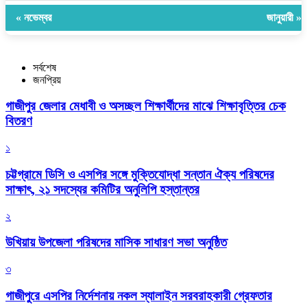
« নভেম্বর
জানুয়ারী »
সর্বশেষ
জনপ্রিয়
গাজীপুর জেলার মেধাবী ও অসচ্ছল শিক্ষার্থীদের মাঝে শিক্ষাবৃত্তির চেক
বিতরণ
১
চট্টগ্রামে ডিসি ও এসপির সঙ্গে মুক্তিযোদ্ধা সন্তান ঐক্য পরিষদের
সাক্ষাৎ, ২১ সদস্যের কমিটির অনুলিপি হস্তান্তর
২
উখিয়ায় উপজেলা পরিষদের মাসিক সাধারণ সভা অনুষ্ঠিত
৩
গাজীপুরে এসপির নির্দেশনায় নকল স্যালাইন সরবরাহকারী গ্রেফতার