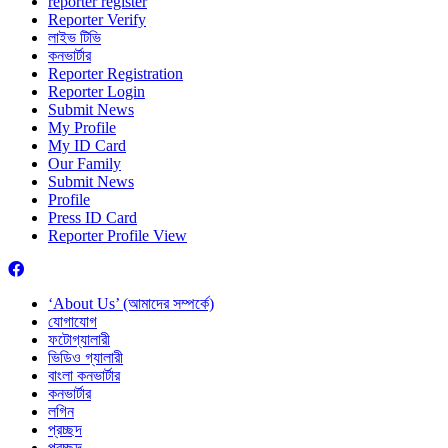
reporter register
Reporter Verify
লাইভ টিভি
কনভার্টার
Reporter Registration
Reporter Login
Submit News
My Profile
My ID Card
Our Family
Submit News
Profile
Press ID Card
Reporter Profile View
‘About Us’ (আমাদের সম্পর্কে)
যোগাযোগ
ফটোগ্যালারী
ভিডিও গ্যালারী
বাংলা কনভার্টার
কনভার্টার
লগিন
প্রচ্ছদ
প্রচ্ছদ