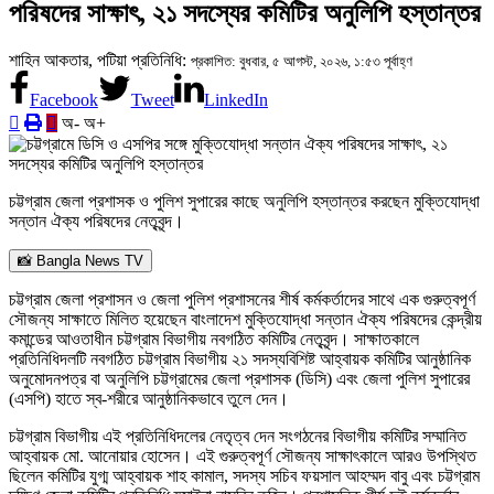
পরিষদের সাক্ষাৎ, ২১ সদস্যের কমিটির অনুলিপি হস্তান্তর
শাহিন আকতার, পটিয়া প্রতিনিধি:
প্রকাশিত: বুধবার, ৫ আগস্ট, ২০২৬, ১:৫৩ পূর্বাহ্ণ
Facebook
Tweet
LinkedIn
অ-
অ+
চট্টগ্রাম জেলা প্রশাসক ও পুলিশ সুপারের কাছে অনুলিপি হস্তান্তর করছেন মুক্তিযোদ্ধা
সন্তান ঐক্য পরিষদের নেতৃবৃন্দ।
📸 Bangla News TV
চট্টগ্রাম জেলা প্রশাসন ও জেলা পুলিশ প্রশাসনের শীর্ষ কর্মকর্তাদের সাথে এক গুরুত্বপূর্ণ
সৌজন্য সাক্ষাতে মিলিত হয়েছেন বাংলাদেশ মুক্তিযোদ্ধা সন্তান ঐক্য পরিষদের কেন্দ্রীয়
কমান্ডের আওতাধীন চট্টগ্রাম বিভাগীয় নবগঠিত কমিটির নেতৃবৃন্দ। সাক্ষাতকালে
প্রতিনিধিদলটি নবগঠিত চট্টগ্রাম বিভাগীয় ২১ সদস্যবিশিষ্ট আহ্বায়ক কমিটির আনুষ্ঠানিক
অনুমোদনপত্র বা অনুলিপি চট্টগ্রামের জেলা প্রশাসক (ডিসি) এবং জেলা পুলিশ সুপারের
(এসপি) হাতে স্ব-শরীরে আনুষ্ঠানিকভাবে তুলে দেন।
চট্টগ্রাম বিভাগীয় এই প্রতিনিধিদলের নেতৃত্ব দেন সংগঠনের বিভাগীয় কমিটির সম্মানিত
আহ্বায়ক মো. আনোয়ার হোসেন। এই গুরুত্বপূর্ণ সৌজন্য সাক্ষাৎকালে আরও উপস্থিত
ছিলেন কমিটির যুগ্ম আহ্বায়ক শাহ কামাল, সদস্য সচিব ফয়সাল আহম্মদ বাবু এবং চট্টগ্রাম