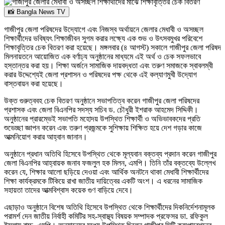
📸 Bangla News TV
গাজীপুর জেলা পরিষদের উদ্যোগে এবং নিজস্ব অর্থায়নে জেলার মেধাবী ও অসচ্ছল
শিক্ষার্থীদের ভবিষ্যৎ শিক্ষাজীবন সুগম করার লক্ষ্যে এক শুভ ও উৎসবমুখর পরিবেশে
শিক্ষাবৃত্তির চেক বিতরণ করা হয়েছে। মঙ্গলবার (৪ আগস্ট) সকালে গাজীপুর জেলা পরিষদ
মিলনায়তনে আয়োজিত এক বর্ণাঢ্য অনুষ্ঠানের মাধ্যমে এই অর্থ ও চেক সফলভাবে
হস্তান্তর করা হয়। শিক্ষা অর্জনে সামাজিক দায়বদ্ধতা এবং তরুণ সমাজকে স্বাবলম্বী
করার উদ্দেশ্যেই জেলা প্রশাসন ও পরিষদের পক্ষ থেকে এই কল্যাণমুখী উদ্যোগ
বাস্তবায়ন করা হয়েছে।
উক্ত গুরুত্ববহ চেক বিতরণ অনুষ্ঠানে সভাপতিত্ব করেন গাজীপুর জেলা পরিষদের
প্রশাসক এবং জেলা বিএনপির সদস্য সচিব ড. চৌধুরী ইশরাক আহমেদ সিদ্দিকী।
অনুষ্ঠানের প্রারম্ভেই সভাপতি মহোদয় উপস্থিত শিক্ষার্থী ও অভিভাবকদের প্রতি
শুভেচ্ছা জ্ঞাপন করেন এবং তরুণ প্রজন্মকে সুশিক্ষায় শিক্ষিত হয়ে দেশ গড়ার কাজে
আত্মনিয়োগ করার আহ্বান জানান।
অনুষ্ঠানে প্রধান অতিথি হিসেবে উপস্থিত থেকে মূল্যবান বক্তব্য প্রদান করেন গাজীপুর
জেলা বিএনপির আহ্বায়ক জনাব ফজলুল হক মিলন, এমপি। তিনি তাঁর বক্তব্যে উল্লেখ
করেন যে, শিক্ষার আলো ছড়িয়ে দেওয়া এবং আর্থিক অনটনে থাকা মেধাবী শিক্ষার্থীদের
শিক্ষা কার্যক্রমকে টিকিয়ে রাখা জাতীয় দায়িত্বের একটি অংশ। এ ধরনের সামাজিক
সহায়তা তাদের আত্মবিশ্বাস কয়েক গুণ বাড়িয়ে দেবে।
এছাড়াও অনুষ্ঠানে বিশেষ অতিথি হিসেবে উপস্থিত থেকে শিক্ষার্থীদের দিকনির্দেশনামূলক
পরামর্শ দেন জাতীয় নির্বাহী কমিটির সহ-স্বাস্থ্য বিষয়ক সম্পাদক প্রফেসর ডা. রফিকুল