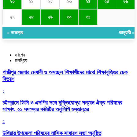
২০
২১
২২
২৩
২৪
২৫
২৬
২৭
২৮
২৯
৩০
৩১
« নভেম্বর
জানুয়ারী »
সর্বশেষ
জনপ্রিয়
গাজীপুর জেলার মেধাবী ও অসচ্ছল শিক্ষার্থীদের মাঝে শিক্ষাবৃত্তির চেক
বিতরণ
১
চট্টগ্রামে ডিসি ও এসপির সঙ্গে মুক্তিযোদ্ধা সন্তান ঐক্য পরিষদের
সাক্ষাৎ, ২১ সদস্যের কমিটির অনুলিপি হস্তান্তর
২
উখিয়ায় উপজেলা পরিষদের মাসিক সাধারণ সভা অনুষ্ঠিত