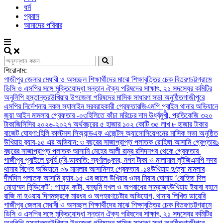
ধর্ম
প্রবাস
আমাদের পরিবার
শিরোনাম:
গাজীপুর জেলার মেধাবী ও অসচ্ছল শিক্ষার্থীদের মাঝে শিক্ষাবৃত্তির চেক বিতরণ
চট্টগ্রামে
ডিসি ও এসপির সঙ্গে মুক্তিযোদ্ধা সন্তান ঐক্য পরিষদের সাক্ষাৎ, ২১ সদস্যের কমিটির
অনুলিপি হস্তান্তর
উখিয়ায় উপজেলা পরিষদের মাসিক সাধারণ সভা অনুষ্ঠিত
গাজীপুরে
এসপির নির্দেশনায় নকল স্যালাইন সরবরাহকারী গ্রেফতার
জিএমপি পূবাইল থানার অভিযানে
জুয়া আইন মামলায় গ্রেফতার -০৩
হিলিতে কাঁচা মরিচের দাম ঊর্ধ্বমুখী, প্রতিকেজি ৩২০
টাকা
জিসিসির ২০২৬-২০২৭ অর্থবছরের ৫ হাজার ১০২ কোটি ৩৫ লাখ ৮ হাজার টাকার
বাজেট ঘোষণা:
হিলি কাস্টমস সিঅ্যান্ডএফ এজেন্টস অ্যাসোসিয়েশনের মাসিক সভা অনুষ্ঠিত
উখিয়ায় র‍্যাব-১৫ এর অভিযান: ৩ বছরের সাজাপ্রাপ্ত পলাতক রোহিঙ্গা আসামি গ্রেপ্তার
১
বছরের সাজাপ্রাপ্ত পলাতক আসামি মেহের আলী রামুর রসিদনগর থেকে গ্রেফতার ‎
গাজীপুর পূবাইলে দুর্ধর্ষ চুরি-ডাকাতি: স্বর্ণালঙ্কার, নগদ টাকা ও মালামাল লুট
জিএমপি সদর
থানার বিশেষ অভিযানে ০৯ মামলার আসামিসহ গ্রেফতার -১৪
উখিয়ায় হ/ত্যা মামলার
দীর্ঘদিন পলাতক আসামি র‌্যাব-১৫ এর জালে ‎
‎উখিয়ার ওমর মিয়ার ঘোনায় ‘রোহিঙ্গা দিল
মোহাম্মদ সিন্ডিকেট’: পাহাড় কাটা, বনভূমি দখল ও অপরাধের সাম্রাজ্য
উখিয়ায় ইয়াবা বহনে
রাজি না হওয়ায় দিনমজুরকে মারধর ও অপহরণচেষ্টার অভিযোগ, থানায় লিখিত ডায়েরি
গাজীপুর জেলার মেধাবী ও অসচ্ছল শিক্ষার্থীদের মাঝে শিক্ষাবৃত্তির চেক বিতরণ
চট্টগ্রামে
ডিসি ও এসপির সঙ্গে মুক্তিযোদ্ধা সন্তান ঐক্য পরিষদের সাক্ষাৎ, ২১ সদস্যের কমিটির
অনুলিপি হস্তান্তর
উখিয়ায় উপজেলা পরিষদের মাসিক সাধারণ সভা অনুষ্ঠিত
গাজীপুরে