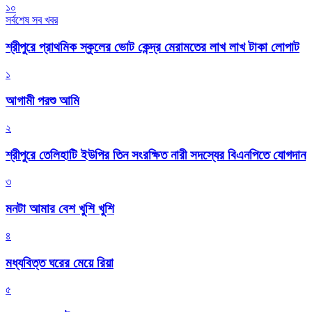
১০
সর্বশেষ সব খবর
শ্রীপুরে প্রাথমিক স্কুলের ভোট কেন্দ্র মেরামতের লাখ লাখ টাকা লোপাট
১
আগামী পরশু আমি
২
শ্রীপুরে তেলিহাটি ইউপির তিন সংরক্ষিত নারী সদস্যের বিএনপিতে যোগদান
৩
মনটা আমার বেশ খুশি খুশি
৪
মধ্যবিত্ত ঘরের মেয়ে রিয়া
৫