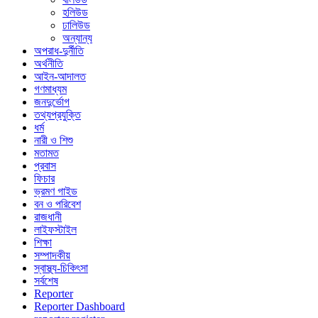
হলিউড
ঢালিউড
অন্যান্য
অপরাধ-দুর্নীতি
অর্থনীতি
আইন-আদালত
গণমাধ্যম
জনদুর্ভোগ
তথ্যপ্রযুক্তি
ধর্ম
নারী ও শিশু
মতামত
প্রবাস
ফিচার
ভ্রমণ গাইড
বন ও পরিবেশ
রাজধানী
লাইফস্টাইল
শিক্ষা
সম্পাদকীয়
স্বাস্থ্য-চিকিৎসা
সর্বশেষ
Reporter
Reporter Dashboard