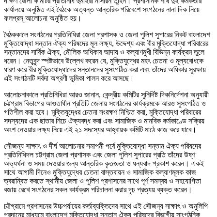
দক্ষিণ জেলা কমিটির প্রতিনিধি হুমাইরা নাসরিন তুহিন। প্রশাসনিক শীর্ষ দুই কর্মকর্তার
কার্যালয়ে অনুষ্ঠিত এই বৈঠকে অত্যন্ত আন্তরিক পরিবেশে সংগঠনের নানা দিক নিয়ে
ফলপ্রসূ আলোচনা অনুষ্ঠিত হয়।
বৈঠককালে সংগঠনের প্রতিনিধিরা জেলা প্রশাসক ও জেলা পুলিশ সুপারের নিকট বাংলাদেশ
মুক্তিযোদ্ধা সন্তান ঐক্য পরিষদের মূল লক্ষ্য, উদ্দেশ্য এবং বীর মুক্তিযোদ্ধা পরিবারের
সন্তানদের সার্বিক ঐক্য, মৌলিক অধিকার আদায় ও কল্যাণমুখী বিভিন্ন কার্যক্রম তুলে
ধরেন। নেতৃবৃন্দ স্পষ্টভাবে উল্লেখ করেন যে, মুক্তিযুদ্ধের মহৎ চেতনা ও মূল্যবোধকে
ধারণ করে বীর মুক্তিযোদ্ধাদের সন্তানদের সুসংগঠিত করা এবং তাঁদের অধিকার সুরক্ষায়
এই সংগঠনটি সর্বদা অগ্রণী ভূমিকা পালন করে আসছে।
আলোচনাকালে প্রতিনিধিরা আরও জানান, কেন্দ্রীয় কমিটির সুনির্দিষ্ট দিকনির্দেশনা অনুযায়ী
চট্টগ্রাম বিভাগের আওতাধীন প্রতিটি জেলায় সংগঠনের কার্যক্রমকে আরও সুসংগঠিত ও
গতিশীল করা হবে। মুক্তিযুদ্ধের চেতনা সংরক্ষণ নিশ্চিত করা, মুক্তিযোদ্ধা পরিবারের
সদস্যদের এক ছাতার নিচে ঐক্যবদ্ধ করা এবং সামাজিক ও মানবিক কর্মকাণ্ডে সক্রিয়
অংশ নেওয়ার লক্ষ্য নিয়ে এই ২১ সদস্যের আহ্বায়ক কমিটি মাঠে কাজ করে যাবে।
সৌজন্য সাক্ষাৎ ও দীর্ঘ আলোচনার সমাপনী পর্বে মুক্তিযোদ্ধা সন্তান ঐক্য পরিষদের
প্রতিনিধিদল চট্টগ্রাম জেলা প্রশাসক এবং জেলা পুলিশ সুপারের প্রতি তাঁদের উষ্ণ
অভ্যর্থনা ও সময় দেওয়ার জন্য আন্তরিক কৃতজ্ঞতা ও ধন্যবাদ প্রকাশ করেন। একই
সাথে আগামী দিনেও মুক্তিযুদ্ধের চেতনা বাস্তবায়ন ও সামাজিক কল্যাণমূলক কাজ
ত্বরান্বিত করতে স্থানীয় জেলা ও পুলিশ প্রশাসনের সাথে পূর্ণ সমন্বয় ও সহযোগিতা
বজায় রেখে সংগঠনের সকল কার্যক্রম পরিচালনা করার দৃঢ় প্রত্যয় ব্যক্ত করেন।
চট্টগ্রামে প্রশাসনের উচ্চপর্যায়ের কর্তাব্যক্তিদের সাথে এই সৌজন্য সাক্ষাৎ ও অনুলিপি
প্রদানের মাধ্যমে বাংলাদেশ মুক্তিযোদ্ধা সন্তান ঐক্য পরিষদের বিভাগীয় সাংগঠনিক