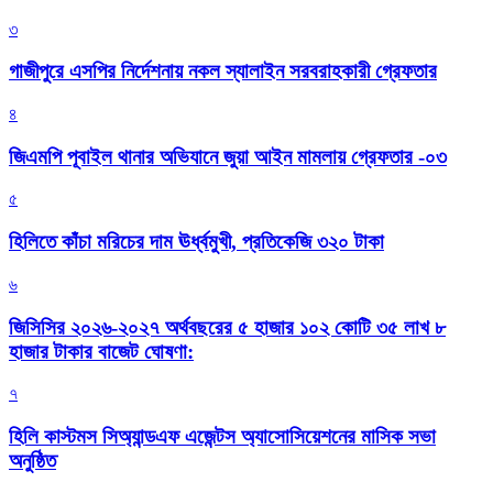
৩
গাজীপুরে এসপির নির্দেশনায় নকল স্যালাইন সরবরাহকারী গ্রেফতার
৪
জিএমপি পূবাইল থানার অভিযানে জুয়া আইন মামলায় গ্রেফতার -০৩
৫
হিলিতে কাঁচা মরিচের দাম ঊর্ধ্বমুখী, প্রতিকেজি ৩২০ টাকা
৬
জিসিসির ২০২৬-২০২৭ অর্থবছরের ৫ হাজার ১০২ কোটি ৩৫ লাখ ৮
হাজার টাকার বাজেট ঘোষণা:
৭
হিলি কাস্টমস সিঅ্যান্ডএফ এজেন্টস অ্যাসোসিয়েশনের মাসিক সভা
অনুষ্ঠিত