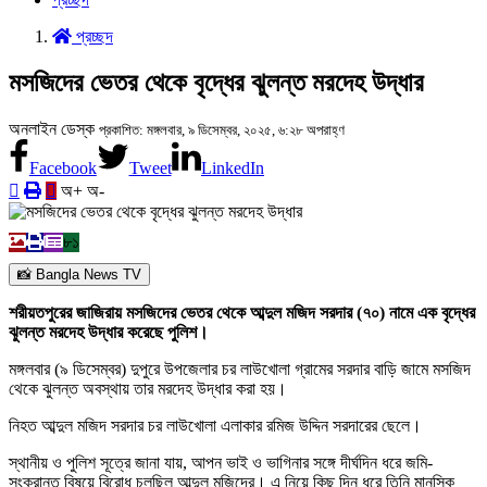
প্রচ্ছদ
মসজিদের ভেতর থেকে বৃদ্ধের ঝুলন্ত মরদেহ উদ্ধার
অনলাইন ডেস্ক
প্রকাশিত: মঙ্গলবার, ৯ ডিসেম্বর, ২০২৫, ৬:২৮ অপরাহ্ণ
Facebook
Tweet
LinkedIn
অ+
অ-
৮১
📸 Bangla News TV
শরীয়তপুরের জাজিরায় মসজিদের ভেতর থেকে আব্দুল মজিদ সরদার (৭০) নামে এক বৃদ্ধের
ঝুলন্ত মরদেহ উদ্ধার করেছে পুলিশ।
মঙ্গলবার (৯ ডিসেম্বর) দুপুরে উপজেলার চর লাউখোলা গ্রামের সরদার বাড়ি জামে মসজিদ
থেকে ঝুলন্ত অবস্থায় তার মরদেহ উদ্ধার করা হয়।
নিহত আব্দুল মজিদ সরদার চর লাউখোলা এলাকার রমিজ উদ্দিন সরদারের ছেলে।
স্থানীয় ও পুলিশ সূত্রে জানা যায়, আপন ভাই ও ভাগিনার সঙ্গে দীর্ঘদিন ধরে জমি-
সংক্রান্ত বিষয়ে বিরোধ চলছিল আব্দুল মজিদের। এ নিয়ে কিছু দিন ধরে তিনি মানসিক