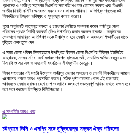
ইসলাম বাচ্চু, এমপি। অন্যান্যের মধ্যে উপস্থিত ছিলেন গাজীপুর সিটি করপোরেশনের
প্রশাসক ও গাজীপুর মহানগর বিএনপির সভাপতি শওকত হোসেন সরকার এবং বিএনপি
জাতীয় নির্বাহী কমিটির অন্যতম সদস্য ওমর ফারুক শাফিন। অতিথিবৃন্দ প্রত্যেকেই
শিক্ষার্থীদের উজ্জ্বল ভবিষ্যৎ ও সুস্বাস্থ্য কামনা করেন।
পুরো অনুষ্ঠানটি অত্যন্ত দক্ষতা ও চমৎকার শৈলীতে সঞ্চালনা করেন গাজীপুর জেলা
পরিষদের প্রধান নির্বাহী কর্মকর্তা (সিও উপসচিব) জনাব নজরুল ইসলাম। অনুষ্ঠানের
শেষভাগে আমন্ত্রিত অতিথিগণ মঞ্চে উপস্থিত হয়ে মেধাবী ও অসচ্ছল শিক্ষার্থীদের হাতে
বৃত্তির চেক তুলে দেন।
এ সময় জেলা পরিষদ মিলনায়তনে উপস্থিত ছিলেন জেলা বিএনপির বিভিন্ন ইউনিটের
আহ্বায়ক, সদস্য সচিব, অর্থ সহায়তাপ্রাপ্ত ছাত্র-ছাত্রী, সম্মানিত অভিভাবকবৃন্দ এবং
বিএনপি ও এর অঙ্গ ও সহযোগী সংগঠনের শীর্ষস্থানীয় নেতৃবৃন্দ।
শিক্ষা সহায়তার এই মহতী উদ্যোগ গাজীপুর জেলার অসচ্ছল ও মেধাবী শিক্ষার্থীদের সামনে
এগোনোর পথকে আরও প্রসারিত করবে। সঠিক পৃষ্ঠপোষকতা পেলে এই তরুণরাই
ভবিষ্যতে মেধার স্বাক্ষর রেখে দেশ ও জাতির কল্যাণে গুরুত্বপূর্ণ ভূমিকা রাখতে সক্ষম হবে
বলে মনে করছেন উপস্থিত বিশিষ্টজনেরা।
এ সম্পর্কিত আরও খবর
চট্টগ্রামে ডিসি ও এসপির সঙ্গে মুক্তিযোদ্ধা সন্তান ঐক্য পরিষদের