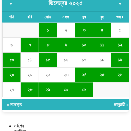
ডিসেম্বর ২০২৫
«
»
শনি
রবি
সোম
মঙ্গল
বুধ
বৃহ
শুক্র
১
২
৩
৪
৫
৬
৭
৮
৯
১০
১১
১২
১৩
১৪
১৫
১৬
১৭
১৮
১৯
২০
২১
২২
২৩
২৪
২৫
২৬
২৭
২৮
২৯
৩০
৩১
« নভেম্বর
জানুয়ারী »
সর্বশেষ