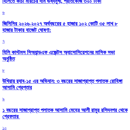
হিলিতে কাঁচা মরিচের দাম ঊর্ধ্বমুখী, প্রতিকেজি ৩২০ টাকা
৬
জিসিসির ২০২৬-২০২৭ অর্থবছরের ৫ হাজার ১০২ কোটি ৩৫ লাখ ৮
হাজার টাকার বাজেট ঘোষণা:
৭
হিলি কাস্টমস সিঅ্যান্ডএফ এজেন্টস অ্যাসোসিয়েশনের মাসিক সভা
অনুষ্ঠিত
৮
উখিয়ায় র‍্যাব-১৫ এর অভিযান: ৩ বছরের সাজাপ্রাপ্ত পলাতক রোহিঙ্গা
আসামি গ্রেপ্তার
৯
১ বছরের সাজাপ্রাপ্ত পলাতক আসামি মেহের আলী রামুর রসিদনগর থেকে
গ্রেফতার ‎
১০