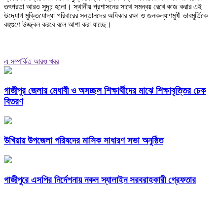
তৎপরতা আরও সুদৃঢ় হলো। স্থানীয় প্রশাসনের সাথে সমন্বয় রেখে কাজ করার এই
উদ্যোগ মুক্তিযোদ্ধা পরিবারের সন্তানদের অধিকার রক্ষা ও জনকল্যাণমুখী ভাবমূর্তিকে
বহুগুণে উজ্জ্বল করবে বলে আশা করা যাচ্ছে।
এ সম্পর্কিত আরও খবর
গাজীপুর জেলার মেধাবী ও অসচ্ছল শিক্ষার্থীদের মাঝে শিক্ষাবৃত্তির চেক
বিতরণ
উখিয়ায় উপজেলা পরিষদের মাসিক সাধারণ সভা অনুষ্ঠিত
গাজীপুরে এসপির নির্দেশনায় নকল স্যালাইন সরবরাহকারী গ্রেফতার