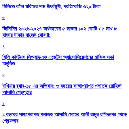
হিলিতে কাঁচা মরিচের দাম ঊর্ধ্বমুখী, প্রতিকেজি ৩২০ টাকা
৬
জিসিসির ২০২৬-২০২৭ অর্থবছরের ৫ হাজার ১০২ কোটি ৩৫ লাখ ৮
হাজার টাকার বাজেট ঘোষণা:
৭
হিলি কাস্টমস সিঅ্যান্ডএফ এজেন্টস অ্যাসোসিয়েশনের মাসিক সভা
অনুষ্ঠিত
৮
উখিয়ায় র‍্যাব-১৫ এর অভিযান: ৩ বছরের সাজাপ্রাপ্ত পলাতক রোহিঙ্গা
আসামি গ্রেপ্তার
৯
১ বছরের সাজাপ্রাপ্ত পলাতক আসামি মেহের আলী রামুর রসিদনগর থেকে
গ্রেফতার ‎