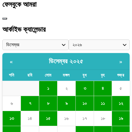
ফেসবুকে আমরা
আর্কাইভ ক্যালেন্ডার
ডিসেম্বর ২০২৫
«
»
শনি
রবি
সোম
মঙ্গল
বুধ
বৃহ
শুক্র
১
২
৩
৪
৫
৬
৭
৮
৯
১০
১১
১২
১৩
১৪
১৫
১৬
১৭
১৮
১৯