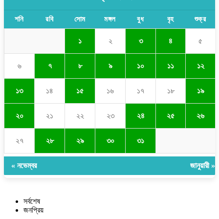
শনি
রবি
সোম
মঙ্গল
বুধ
বৃহ
শুক্র
১
২
৩
৪
৫
৬
৭
৮
৯
১০
১১
১২
১৩
১৪
১৫
১৬
১৭
১৮
১৯
২০
২১
২২
২৩
২৪
২৫
২৬
২৭
২৮
২৯
৩০
৩১
« নভেম্বর
জানুয়ারী »
সর্বশেষ
জনপ্রিয়