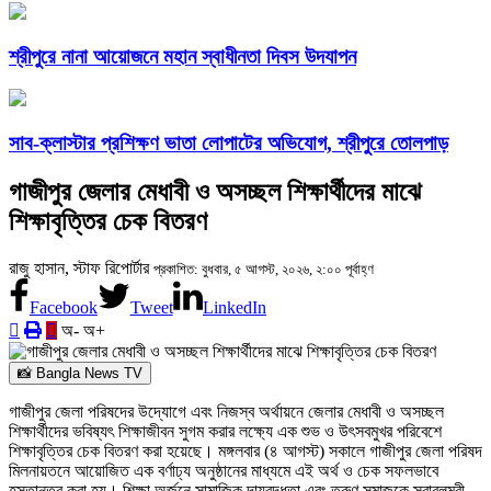
শ্রীপুরে নানা আয়োজনে মহান স্বাধীনতা দিবস উদযাপন
সাব-ক্লাস্টার প্রশিক্ষণ ভাতা লোপাটের অভিযোগ, শ্রীপুরে তোলপাড়
গাজীপুর জেলার মেধাবী ও অসচ্ছল শিক্ষার্থীদের মাঝে
শিক্ষাবৃত্তির চেক বিতরণ
রাজু হাসান, স্টাফ রিপোর্টার
প্রকাশিত: বুধবার, ৫ আগস্ট, ২০২৬, ২:০০ পূর্বাহ্ণ
Facebook
Tweet
LinkedIn
অ-
অ+
📸 Bangla News TV
গাজীপুর জেলা পরিষদের উদ্যোগে এবং নিজস্ব অর্থায়নে জেলার মেধাবী ও অসচ্ছল
শিক্ষার্থীদের ভবিষ্যৎ শিক্ষাজীবন সুগম করার লক্ষ্যে এক শুভ ও উৎসবমুখর পরিবেশে
শিক্ষাবৃত্তির চেক বিতরণ করা হয়েছে। মঙ্গলবার (৪ আগস্ট) সকালে গাজীপুর জেলা পরিষদ
মিলনায়তনে আয়োজিত এক বর্ণাঢ্য অনুষ্ঠানের মাধ্যমে এই অর্থ ও চেক সফলভাবে
হস্তান্তর করা হয়। শিক্ষা অর্জনে সামাজিক দায়বদ্ধতা এবং তরুণ সমাজকে স্বাবলম্বী