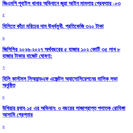
জিএমপি পূবাইল থানার অভিযানে জুয়া আইন মামলায় গ্রেফতার -০৩
৫
হিলিতে কাঁচা মরিচের দাম ঊর্ধ্বমুখী, প্রতিকেজি ৩২০ টাকা
৬
জিসিসির ২০২৬-২০২৭ অর্থবছরের ৫ হাজার ১০২ কোটি ৩৫ লাখ ৮
হাজার টাকার বাজেট ঘোষণা:
৭
হিলি কাস্টমস সিঅ্যান্ডএফ এজেন্টস অ্যাসোসিয়েশনের মাসিক সভা
অনুষ্ঠিত
৮
উখিয়ায় র‍্যাব-১৫ এর অভিযান: ৩ বছরের সাজাপ্রাপ্ত পলাতক রোহিঙ্গা
আসামি গ্রেপ্তার
৯