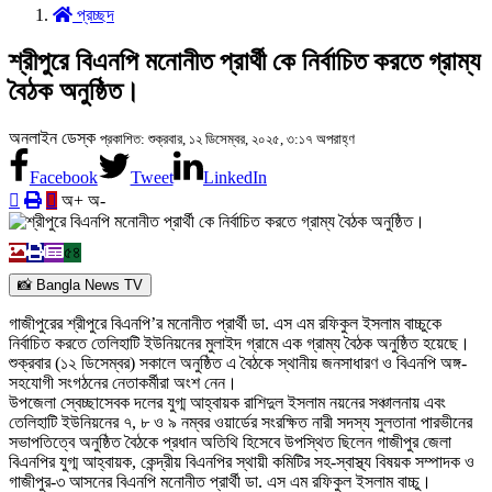
প্রচ্ছদ
শ্রীপুরে বিএনপি মনোনীত প্রার্থী কে নির্বাচিত করতে গ্রাম্য
বৈঠক অনুষ্ঠিত।
অনলাইন ডেস্ক
প্রকাশিত: শুক্রবার, ১২ ডিসেম্বর, ২০২৫, ৩:১৭ অপরাহ্ণ
Facebook
Tweet
LinkedIn
অ+
অ-
৫৪
📸 Bangla News TV
গাজীপুরের শ্রীপুরে বিএনপি’র মনোনীত প্রার্থী ডা. এস এম রফিকুল ইসলাম বাচ্চুকে
নির্বাচিত করতে তেলিহাটি ইউনিয়নের মুলাইদ গ্রামে এক গ্রাম্য বৈঠক অনুষ্ঠিত হয়েছে।
শুক্রবার (১২ ডিসেম্বর) সকালে অনুষ্ঠিত এ বৈঠকে স্থানীয় জনসাধারণ ও বিএনপি অঙ্গ-
সহযোগী সংগঠনের নেতাকর্মীরা অংশ নেন।
উপজেলা স্বেচ্ছাসেবক দলের যুগ্ম আহ্বায়ক রাশিদুল ইসলাম নয়নের সঞ্চালনায় এবং
তেলিহাটি ইউনিয়নের ৭, ৮ ও ৯ নম্বর ওয়ার্ডের সংরক্ষিত নারী সদস্য সুলতানা পারভীনের
সভাপতিত্বে অনুষ্ঠিত বৈঠকে প্রধান অতিথি হিসেবে উপস্থিত ছিলেন গাজীপুর জেলা
বিএনপির যুগ্ম আহ্বায়ক, কেন্দ্রীয় বিএনপির স্থায়ী কমিটির সহ-স্বাস্থ্য বিষয়ক সম্পাদক ও
গাজীপুর-৩ আসনের বিএনপি মনোনীত প্রার্থী ডা. এস এম রফিকুল ইসলাম বাচ্চু।