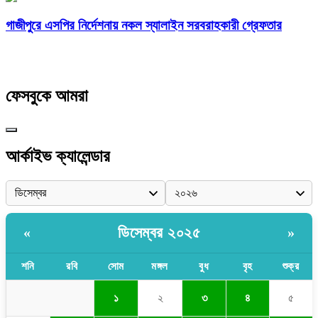
গাজীপুরে এসপির নির্দেশনায় নকল স্যালাইন সরবরাহকারী গ্রেফতার
ফেসবুকে আমরা
আর্কাইভ ক্যালেন্ডার
ডিসেম্বর ২০২৫
«
»
শনি
রবি
সোম
মঙ্গল
বুধ
বৃহ
শুক্র
১
২
৩
৪
৫