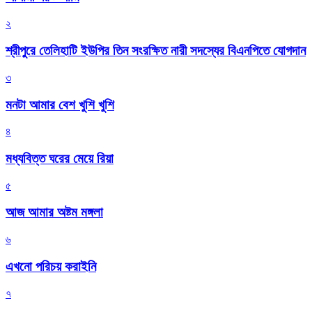
২
শ্রীপুরে তেলিহাটি ইউপির তিন সংরক্ষিত নারী সদস্যের বিএনপিতে যোগদান
৩
মনটা আমার বেশ খুশি খুশি
৪
মধ্যবিত্ত ঘরের মেয়ে রিয়া
৫
আজ আমার অষ্টম মঙ্গলা
৬
এখনো পরিচয় করাইনি
৭