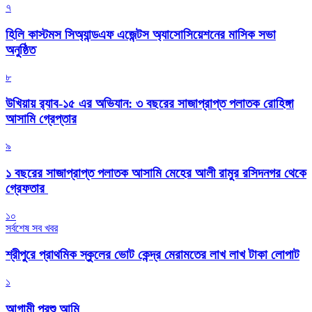
৭
হিলি কাস্টমস সিঅ্যান্ডএফ এজেন্টস অ্যাসোসিয়েশনের মাসিক সভা
অনুষ্ঠিত
৮
উখিয়ায় র‍্যাব-১৫ এর অভিযান: ৩ বছরের সাজাপ্রাপ্ত পলাতক রোহিঙ্গা
আসামি গ্রেপ্তার
৯
১ বছরের সাজাপ্রাপ্ত পলাতক আসামি মেহের আলী রামুর রসিদনগর থেকে
গ্রেফতার ‎
১০
সর্বশেষ সব খবর
শ্রীপুরে প্রাথমিক স্কুলের ভোট কেন্দ্র মেরামতের লাখ লাখ টাকা লোপাট
১
আগামী পরশু আমি