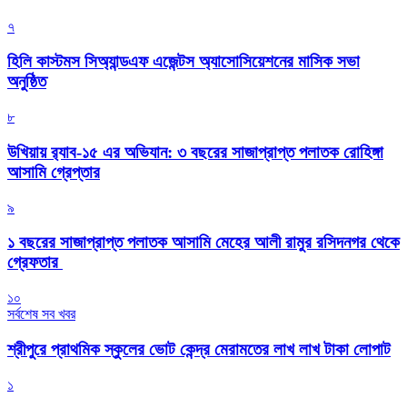
৭
হিলি কাস্টমস সিঅ্যান্ডএফ এজেন্টস অ্যাসোসিয়েশনের মাসিক সভা
অনুষ্ঠিত
৮
উখিয়ায় র‍্যাব-১৫ এর অভিযান: ৩ বছরের সাজাপ্রাপ্ত পলাতক রোহিঙ্গা
আসামি গ্রেপ্তার
৯
১ বছরের সাজাপ্রাপ্ত পলাতক আসামি মেহের আলী রামুর রসিদনগর থেকে
গ্রেফতার ‎
১০
সর্বশেষ সব খবর
শ্রীপুরে প্রাথমিক স্কুলের ভোট কেন্দ্র মেরামতের লাখ লাখ টাকা লোপাট
১