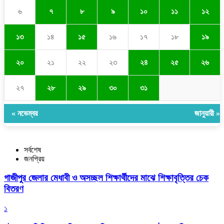
৬
৭
৮
৯
১০
১১
১২
১৩
১৪
১৫
১৬
১৭
১৮
১৯
২০
২১
২২
২৩
২৪
২৫
২৬
২৭
২৮
২৯
৩০
৩১
« নভেম্বর
জানুয়ারী »
সর্বশেষ
জনপ্রিয়
গাজীপুর জেলার মেধাবী ও অসচ্ছল শিক্ষার্থীদের মাঝে শিক্ষাবৃত্তির চেক
বিতরণ
১