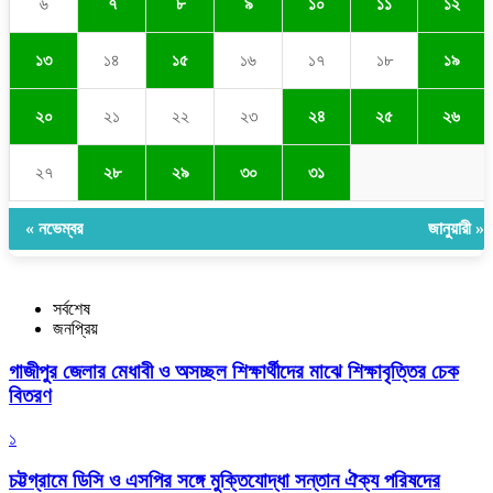
৬
৭
৮
৯
১০
১১
১২
১৩
১৪
১৫
১৬
১৭
১৮
১৯
২০
২১
২২
২৩
২৪
২৫
২৬
২৭
২৮
২৯
৩০
৩১
« নভেম্বর
জানুয়ারী »
সর্বশেষ
জনপ্রিয়
গাজীপুর জেলার মেধাবী ও অসচ্ছল শিক্ষার্থীদের মাঝে শিক্ষাবৃত্তির চেক
বিতরণ
১
চট্টগ্রামে ডিসি ও এসপির সঙ্গে মুক্তিযোদ্ধা সন্তান ঐক্য পরিষদের