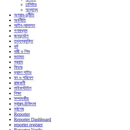
ঢালিউড
অন্যান্য
অপরাধ-দুর্নীতি
অর্থনীতি
আইন-আদালত
গণমাধ্যম
জনদুর্ভোগ
তথ্যপ্রযুক্তি
ধর্ম
নারী ও শিশু
মতামত
প্রবাস
ফিচার
ভ্রমণ গাইড
বন ও পরিবেশ
রাজধানী
লাইফস্টাইল
শিক্ষা
সম্পাদকীয়
স্বাস্থ্য-চিকিৎসা
সর্বশেষ
Reporter
Reporter Dashboard
reporter register
Reporter Verify