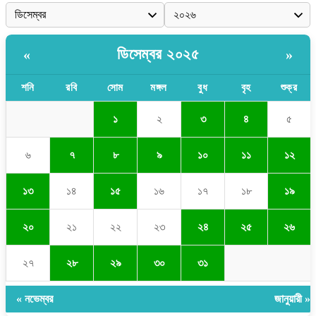
ডিসেম্বর ২০২৫
«
»
শনি
রবি
সোম
মঙ্গল
বুধ
বৃহ
শুক্র
১
২
৩
৪
৫
৬
৭
৮
৯
১০
১১
১২
১৩
১৪
১৫
১৬
১৭
১৮
১৯
২০
২১
২২
২৩
২৪
২৫
২৬
২৭
২৮
২৯
৩০
৩১
« নভেম্বর
জানুয়ারী »