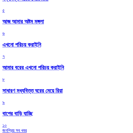
৫
আজ আমার অষ্টম মঙ্গলা
৬
এখনো পরিচয় করাইনি
৭
আমার বরের এখনো পরিচয় করাইনি
৮
সাধারণ মধ্যবিত্ত ঘরের মেয়ে রিয়া
৯
বাপের বাড়ি যাচ্ছি
১০
জনপ্রিয় সব খবর