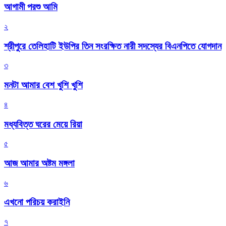
আগামী পরশু আমি
২
শ্রীপুরে তেলিহাটি ইউপির তিন সংরক্ষিত নারী সদস্যের বিএনপিতে যোগদান
৩
মনটা আমার বেশ খুশি খুশি
৪
মধ্যবিত্ত ঘরের মেয়ে রিয়া
৫
আজ আমার অষ্টম মঙ্গলা
৬
এখনো পরিচয় করাইনি
৭