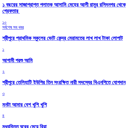
১ বছরের সাজাপ্রাপ্ত পলাতক আসামি মেহের আলী রামুর রসিদনগর থেকে
গ্রেফতার ‎
১০
সর্বশেষ সব খবর
শ্রীপুরে প্রাথমিক স্কুলের ভোট কেন্দ্র মেরামতের লাখ লাখ টাকা লোপাট
১
আগামী পরশু আমি
২
শ্রীপুরে তেলিহাটি ইউপির তিন সংরক্ষিত নারী সদস্যের বিএনপিতে যোগদান
৩
মনটা আমার বেশ খুশি খুশি
৪
মধ্যবিত্ত ঘরের মেয়ে রিয়া