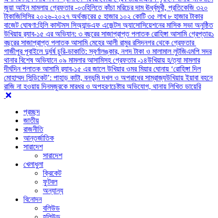
জুয়া আইন মামলায় গ্রেফতার -০৩
হিলিতে কাঁচা মরিচের দাম ঊর্ধ্বমুখী, প্রতিকেজি ৩২০
টাকা
জিসিসির ২০২৬-২০২৭ অর্থবছরের ৫ হাজার ১০২ কোটি ৩৫ লাখ ৮ হাজার টাকার
বাজেট ঘোষণা:
হিলি কাস্টমস সিঅ্যান্ডএফ এজেন্টস অ্যাসোসিয়েশনের মাসিক সভা অনুষ্ঠিত
উখিয়ায় র‍্যাব-১৫ এর অভিযান: ৩ বছরের সাজাপ্রাপ্ত পলাতক রোহিঙ্গা আসামি গ্রেপ্তার
১
বছরের সাজাপ্রাপ্ত পলাতক আসামি মেহের আলী রামুর রসিদনগর থেকে গ্রেফতার ‎
গাজীপুর পূবাইলে দুর্ধর্ষ চুরি-ডাকাতি: স্বর্ণালঙ্কার, নগদ টাকা ও মালামাল লুট
জিএমপি সদর
থানার বিশেষ অভিযানে ০৯ মামলার আসামিসহ গ্রেফতার -১৪
উখিয়ায় হ/ত্যা মামলার
দীর্ঘদিন পলাতক আসামি র‌্যাব-১৫ এর জালে ‎
‎উখিয়ার ওমর মিয়ার ঘোনায় ‘রোহিঙ্গা দিল
মোহাম্মদ সিন্ডিকেট’: পাহাড় কাটা, বনভূমি দখল ও অপরাধের সাম্রাজ্য
উখিয়ায় ইয়াবা বহনে
রাজি না হওয়ায় দিনমজুরকে মারধর ও অপহরণচেষ্টার অভিযোগ, থানায় লিখিত ডায়েরি
প্রচ্ছদ
জাতীয়
রাজনীতি
আন্তর্জাতিক
সারাদেশ
সারাদেশ
খেলাধুলা
ক্রিকেট
ফুটবল
অন্যান্য
বিনোদন
বলিউড
হলিউড