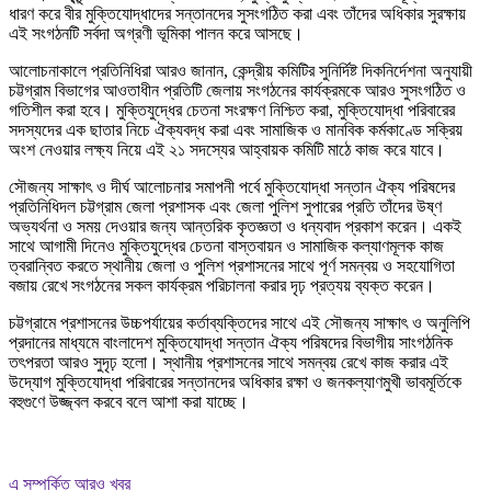
ধারণ করে বীর মুক্তিযোদ্ধাদের সন্তানদের সুসংগঠিত করা এবং তাঁদের অধিকার সুরক্ষায়
এই সংগঠনটি সর্বদা অগ্রণী ভূমিকা পালন করে আসছে।
আলোচনাকালে প্রতিনিধিরা আরও জানান, কেন্দ্রীয় কমিটির সুনির্দিষ্ট দিকনির্দেশনা অনুযায়ী
চট্টগ্রাম বিভাগের আওতাধীন প্রতিটি জেলায় সংগঠনের কার্যক্রমকে আরও সুসংগঠিত ও
গতিশীল করা হবে। মুক্তিযুদ্ধের চেতনা সংরক্ষণ নিশ্চিত করা, মুক্তিযোদ্ধা পরিবারের
সদস্যদের এক ছাতার নিচে ঐক্যবদ্ধ করা এবং সামাজিক ও মানবিক কর্মকাণ্ডে সক্রিয়
অংশ নেওয়ার লক্ষ্য নিয়ে এই ২১ সদস্যের আহ্বায়ক কমিটি মাঠে কাজ করে যাবে।
সৌজন্য সাক্ষাৎ ও দীর্ঘ আলোচনার সমাপনী পর্বে মুক্তিযোদ্ধা সন্তান ঐক্য পরিষদের
প্রতিনিধিদল চট্টগ্রাম জেলা প্রশাসক এবং জেলা পুলিশ সুপারের প্রতি তাঁদের উষ্ণ
অভ্যর্থনা ও সময় দেওয়ার জন্য আন্তরিক কৃতজ্ঞতা ও ধন্যবাদ প্রকাশ করেন। একই
সাথে আগামী দিনেও মুক্তিযুদ্ধের চেতনা বাস্তবায়ন ও সামাজিক কল্যাণমূলক কাজ
ত্বরান্বিত করতে স্থানীয় জেলা ও পুলিশ প্রশাসনের সাথে পূর্ণ সমন্বয় ও সহযোগিতা
বজায় রেখে সংগঠনের সকল কার্যক্রম পরিচালনা করার দৃঢ় প্রত্যয় ব্যক্ত করেন।
চট্টগ্রামে প্রশাসনের উচ্চপর্যায়ের কর্তাব্যক্তিদের সাথে এই সৌজন্য সাক্ষাৎ ও অনুলিপি
প্রদানের মাধ্যমে বাংলাদেশ মুক্তিযোদ্ধা সন্তান ঐক্য পরিষদের বিভাগীয় সাংগঠনিক
তৎপরতা আরও সুদৃঢ় হলো। স্থানীয় প্রশাসনের সাথে সমন্বয় রেখে কাজ করার এই
উদ্যোগ মুক্তিযোদ্ধা পরিবারের সন্তানদের অধিকার রক্ষা ও জনকল্যাণমুখী ভাবমূর্তিকে
বহুগুণে উজ্জ্বল করবে বলে আশা করা যাচ্ছে।
এ সম্পর্কিত আরও খবর