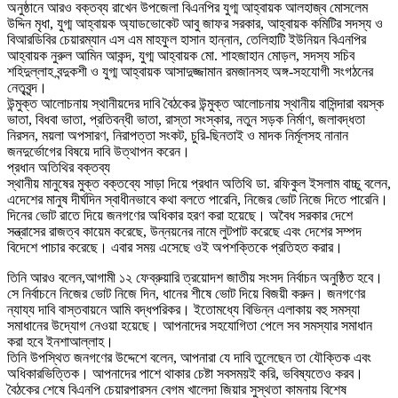
অনুষ্ঠানে আরও বক্তব্য রাখেন উপজেলা বিএনপির যুগ্ম আহ্বায়ক আলহাজ্ব মোসলেম
উদ্দিন মৃধা, যুগ্ম আহ্বায়ক অ্যাডভোকেট আবু জাফর সরকার, আহ্বায়ক কমিটির সদস্য ও
বিআরডিবির চেয়ারম্যান এস এম মাহফুল হাসান হান্নান, তেলিহাটি ইউনিয়ন বিএনপির
আহ্বায়ক নুরুল আমিন আকন্দ, যুগ্ম আহ্বায়ক মো. শাহজাহান মোড়ল, সদস্য সচিব
শহিদুল্লাহ বন্দুকশী ও যুগ্ম আহ্বায়ক আসাদুজ্জামান রমজানসহ অঙ্গ-সহযোগী সংগঠনের
নেতৃবৃন্দ।
উন্মুক্ত আলোচনায় স্থানীয়দের দাবি বৈঠকের উন্মুক্ত আলোচনায় স্থানীয় বাসিন্দারা বয়স্ক
ভাতা, বিধবা ভাতা, প্রতিবন্ধী ভাতা, রাস্তা সংস্কার, নতুন সড়ক নির্মাণ, জলাবদ্ধতা
নিরসন, ময়লা অপসারণ, নিরাপত্তা সংকট, চুরি-ছিনতাই ও মাদক নির্মূলসহ নানান
জনদুর্ভোগের বিষয়ে দাবি উত্থাপন করেন।
প্রধান অতিথির বক্তব্য
স্থানীয় মানুষের মুক্ত বক্তব্যে সাড়া দিয়ে প্রধান অতিথি ডা. রফিকুল ইসলাম বাচ্চু বলেন,
এদেশের মানুষ দীর্ঘদিন স্বাধীনভাবে কথা বলতে পারেনি, নিজের ভোট নিজে দিতে পারেনি।
দিনের ভোট রাতে দিয়ে জনগণের অধিকার হরণ করা হয়েছে। অবৈধ সরকার দেশে
সন্ত্রাসের রাজত্ব কায়েম করেছে, উন্নয়নের নামে লুটপাট করেছে এবং দেশের সম্পদ
বিদেশে পাচার করেছে। এবার সময় এসেছে ওই অপশক্তিকে প্রতিহত করার।
তিনি আরও বলেন,আগামী ১২ ফেব্রুয়ারি ত্রয়োদশ জাতীয় সংসদ নির্বাচন অনুষ্ঠিত হবে।
সে নির্বাচনে নিজের ভোট নিজে দিন, ধানের শীষে ভোট দিয়ে বিজয়ী করুন। জনগণের
ন্যায্য দাবি বাস্তবায়নে আমি বদ্ধপরিকর। ইতোমধ্যে বিভিন্ন এলাকায় বহু সমস্যা
সমাধানের উদ্যোগ নেওয়া হয়েছে। আপনাদের সহযোগিতা পেলে সব সমস্যার সমাধান
করা হবে ইনশাআল্লাহ।
তিনি উপস্থিত জনগণের উদ্দেশে বলেন, আপনারা যে দাবি তুলেছেন তা যৌক্তিক এবং
অধিকারভিত্তিক। আপনাদের পাশে থাকার চেষ্টা সবসময়ই করি, ভবিষ্যতেও করব।
বৈঠকের শেষে বিএনপি চেয়ারপারসন বেগম খালেদা জিয়ার সুস্থতা কামনায় বিশেষ