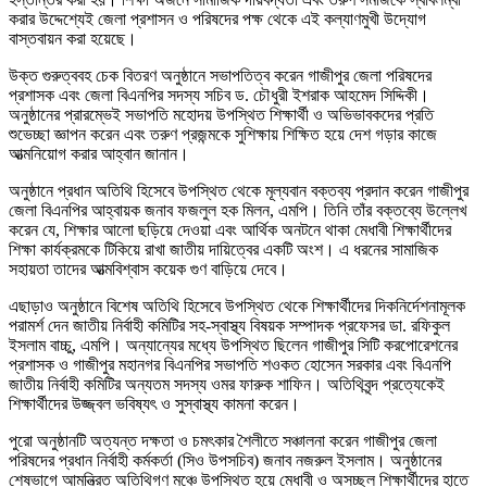
করার উদ্দেশ্যেই জেলা প্রশাসন ও পরিষদের পক্ষ থেকে এই কল্যাণমুখী উদ্যোগ
বাস্তবায়ন করা হয়েছে।
উক্ত গুরুত্ববহ চেক বিতরণ অনুষ্ঠানে সভাপতিত্ব করেন গাজীপুর জেলা পরিষদের
প্রশাসক এবং জেলা বিএনপির সদস্য সচিব ড. চৌধুরী ইশরাক আহমেদ সিদ্দিকী।
অনুষ্ঠানের প্রারম্ভেই সভাপতি মহোদয় উপস্থিত শিক্ষার্থী ও অভিভাবকদের প্রতি
শুভেচ্ছা জ্ঞাপন করেন এবং তরুণ প্রজন্মকে সুশিক্ষায় শিক্ষিত হয়ে দেশ গড়ার কাজে
আত্মনিয়োগ করার আহ্বান জানান।
অনুষ্ঠানে প্রধান অতিথি হিসেবে উপস্থিত থেকে মূল্যবান বক্তব্য প্রদান করেন গাজীপুর
জেলা বিএনপির আহ্বায়ক জনাব ফজলুল হক মিলন, এমপি। তিনি তাঁর বক্তব্যে উল্লেখ
করেন যে, শিক্ষার আলো ছড়িয়ে দেওয়া এবং আর্থিক অনটনে থাকা মেধাবী শিক্ষার্থীদের
শিক্ষা কার্যক্রমকে টিকিয়ে রাখা জাতীয় দায়িত্বের একটি অংশ। এ ধরনের সামাজিক
সহায়তা তাদের আত্মবিশ্বাস কয়েক গুণ বাড়িয়ে দেবে।
এছাড়াও অনুষ্ঠানে বিশেষ অতিথি হিসেবে উপস্থিত থেকে শিক্ষার্থীদের দিকনির্দেশনামূলক
পরামর্শ দেন জাতীয় নির্বাহী কমিটির সহ-স্বাস্থ্য বিষয়ক সম্পাদক প্রফেসর ডা. রফিকুল
ইসলাম বাচ্চু, এমপি। অন্যান্যের মধ্যে উপস্থিত ছিলেন গাজীপুর সিটি করপোরেশনের
প্রশাসক ও গাজীপুর মহানগর বিএনপির সভাপতি শওকত হোসেন সরকার এবং বিএনপি
জাতীয় নির্বাহী কমিটির অন্যতম সদস্য ওমর ফারুক শাফিন। অতিথিবৃন্দ প্রত্যেকেই
শিক্ষার্থীদের উজ্জ্বল ভবিষ্যৎ ও সুস্বাস্থ্য কামনা করেন।
পুরো অনুষ্ঠানটি অত্যন্ত দক্ষতা ও চমৎকার শৈলীতে সঞ্চালনা করেন গাজীপুর জেলা
পরিষদের প্রধান নির্বাহী কর্মকর্তা (সিও উপসচিব) জনাব নজরুল ইসলাম। অনুষ্ঠানের
শেষভাগে আমন্ত্রিত অতিথিগণ মঞ্চে উপস্থিত হয়ে মেধাবী ও অসচ্ছল শিক্ষার্থীদের হাতে