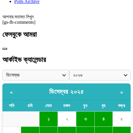
Polls Archive
আপনার মতামত লিখুন
[gs-fb-comments]
ফেসবুকে আমরা
আর্কাইভ ক্যালেন্ডার
ডিসেম্বর ২০২৫
«
»
শনি
রবি
সোম
মঙ্গল
বুধ
বৃহ
শুক্র
১
২
৩
৪
৫