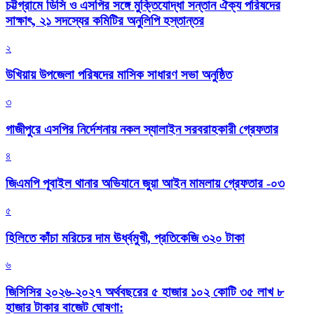
চট্টগ্রামে ডিসি ও এসপির সঙ্গে মুক্তিযোদ্ধা সন্তান ঐক্য পরিষদের
সাক্ষাৎ, ২১ সদস্যের কমিটির অনুলিপি হস্তান্তর
২
উখিয়ায় উপজেলা পরিষদের মাসিক সাধারণ সভা অনুষ্ঠিত
৩
গাজীপুরে এসপির নির্দেশনায় নকল স্যালাইন সরবরাহকারী গ্রেফতার
৪
জিএমপি পূবাইল থানার অভিযানে জুয়া আইন মামলায় গ্রেফতার -০৩
৫
হিলিতে কাঁচা মরিচের দাম ঊর্ধ্বমুখী, প্রতিকেজি ৩২০ টাকা
৬
জিসিসির ২০২৬-২০২৭ অর্থবছরের ৫ হাজার ১০২ কোটি ৩৫ লাখ ৮
হাজার টাকার বাজেট ঘোষণা: