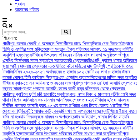
প্রবাস
আমাদের পরিবার
শিরোনাম:
গাজীপুর জেলার মেধাবী ও অসচ্ছল শিক্ষার্থীদের মাঝে শিক্ষাবৃত্তির চেক বিতরণ
চট্টগ্রামে
ডিসি ও এসপির সঙ্গে মুক্তিযোদ্ধা সন্তান ঐক্য পরিষদের সাক্ষাৎ, ২১ সদস্যের কমিটির
অনুলিপি হস্তান্তর
উখিয়ায় উপজেলা পরিষদের মাসিক সাধারণ সভা অনুষ্ঠিত
গাজীপুরে
এসপির নির্দেশনায় নকল স্যালাইন সরবরাহকারী গ্রেফতার
জিএমপি পূবাইল থানার অভিযানে
জুয়া আইন মামলায় গ্রেফতার -০৩
হিলিতে কাঁচা মরিচের দাম ঊর্ধ্বমুখী, প্রতিকেজি ৩২০
টাকা
জিসিসির ২০২৬-২০২৭ অর্থবছরের ৫ হাজার ১০২ কোটি ৩৫ লাখ ৮ হাজার টাকার
বাজেট ঘোষণা:
হিলি কাস্টমস সিঅ্যান্ডএফ এজেন্টস অ্যাসোসিয়েশনের মাসিক সভা অনুষ্ঠিত
উখিয়ায় র‍্যাব-১৫ এর অভিযান: ৩ বছরের সাজাপ্রাপ্ত পলাতক রোহিঙ্গা আসামি গ্রেপ্তার
১
বছরের সাজাপ্রাপ্ত পলাতক আসামি মেহের আলী রামুর রসিদনগর থেকে গ্রেফতার ‎
গাজীপুর পূবাইলে দুর্ধর্ষ চুরি-ডাকাতি: স্বর্ণালঙ্কার, নগদ টাকা ও মালামাল লুট
জিএমপি সদর
থানার বিশেষ অভিযানে ০৯ মামলার আসামিসহ গ্রেফতার -১৪
উখিয়ায় হ/ত্যা মামলার
দীর্ঘদিন পলাতক আসামি র‌্যাব-১৫ এর জালে ‎
‎উখিয়ার ওমর মিয়ার ঘোনায় ‘রোহিঙ্গা দিল
মোহাম্মদ সিন্ডিকেট’: পাহাড় কাটা, বনভূমি দখল ও অপরাধের সাম্রাজ্য
উখিয়ায় ইয়াবা বহনে
রাজি না হওয়ায় দিনমজুরকে মারধর ও অপহরণচেষ্টার অভিযোগ, থানায় লিখিত ডায়েরি
গাজীপুর জেলার মেধাবী ও অসচ্ছল শিক্ষার্থীদের মাঝে শিক্ষাবৃত্তির চেক বিতরণ
চট্টগ্রামে
ডিসি ও এসপির সঙ্গে মুক্তিযোদ্ধা সন্তান ঐক্য পরিষদের সাক্ষাৎ, ২১ সদস্যের কমিটির
অনুলিপি হস্তান্তর
উখিয়ায় উপজেলা পরিষদের মাসিক সাধারণ সভা অনুষ্ঠিত
গাজীপুরে
এসপির নির্দেশনায় নকল স্যালাইন সরবরাহকারী গ্রেফতার
জিএমপি পূবাইল থানার অভিযানে