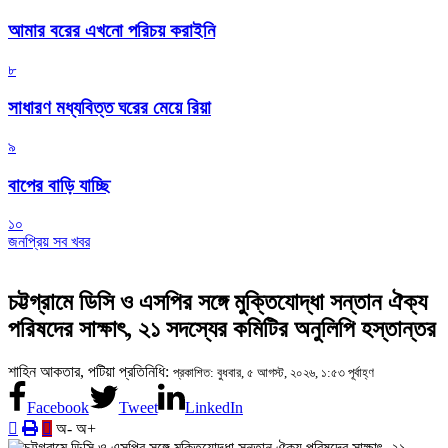
আমার বরের এখনো পরিচয় করাইনি
৮
সাধারণ মধ্যবিত্ত ঘরের মেয়ে রিয়া
৯
বাপের বাড়ি যাচ্ছি
১০
জনপ্রিয় সব খবর
চট্টগ্রামে ডিসি ও এসপির সঙ্গে মুক্তিযোদ্ধা সন্তান ঐক্য
পরিষদের সাক্ষাৎ, ২১ সদস্যের কমিটির অনুলিপি হস্তান্তর
শাহিন আকতার, পটিয়া প্রতিনিধি:
প্রকাশিত: বুধবার, ৫ আগস্ট, ২০২৬, ১:৫৩ পূর্বাহ্ণ
Facebook
Tweet
LinkedIn
অ-
অ+