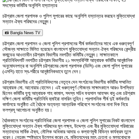
চট্টগ্রাম জেলা প্রশাসক ও পুলিশ সুপারের কাছে অনুলিপি হস্তান্তর করছেন মুক্তিযোদ্ধা
সন্তান ঐক্য পরিষদের নেতৃবৃন্দ।
📸 Bangla News TV
চট্টগ্রাম জেলা প্রশাসন ও জেলা পুলিশ প্রশাসনের শীর্ষ কর্মকর্তাদের সাথে এক গুরুত্বপূর্ণ
সৌজন্য সাক্ষাতে মিলিত হয়েছেন বাংলাদেশ মুক্তিযোদ্ধা সন্তান ঐক্য পরিষদের কেন্দ্রীয়
কমান্ডের আওতাধীন চট্টগ্রাম বিভাগীয় নবগঠিত কমিটির নেতৃবৃন্দ। সাক্ষাতকালে
প্রতিনিধিদলটি নবগঠিত চট্টগ্রাম বিভাগীয় ২১ সদস্যবিশিষ্ট আহ্বায়ক কমিটির আনুষ্ঠানিক
অনুমোদনপত্র বা অনুলিপি চট্টগ্রামের জেলা প্রশাসক (ডিসি) এবং জেলা পুলিশ সুপারের
(এসপি) হাতে স্ব-শরীরে আনুষ্ঠানিকভাবে তুলে দেন।
চট্টগ্রাম বিভাগীয় এই প্রতিনিধিদলের নেতৃত্ব দেন সংগঠনের বিভাগীয় কমিটির সম্মানিত
আহ্বায়ক মো. আনোয়ার হোসেন। এই গুরুত্বপূর্ণ সৌজন্য সাক্ষাৎকালে আরও উপস্থিত
ছিলেন কমিটির যুগ্ম আহ্বায়ক শাহ কামাল, সদস্য সচিব ফয়সাল আহম্মদ বাবু এবং চট্টগ্রাম
দক্ষিণ জেলা কমিটির প্রতিনিধি হুমাইরা নাসরিন তুহিন। প্রশাসনিক শীর্ষ দুই কর্মকর্তার
কার্যালয়ে অনুষ্ঠিত এই বৈঠকে অত্যন্ত আন্তরিক পরিবেশে সংগঠনের নানা দিক নিয়ে
ফলপ্রসূ আলোচনা অনুষ্ঠিত হয়।
বৈঠককালে সংগঠনের প্রতিনিধিরা জেলা প্রশাসক ও জেলা পুলিশ সুপারের নিকট বাংলাদেশ
মুক্তিযোদ্ধা সন্তান ঐক্য পরিষদের মূল লক্ষ্য, উদ্দেশ্য এবং বীর মুক্তিযোদ্ধা পরিবারের
সন্তানদের সার্বিক ঐক্য, মৌলিক অধিকার আদায় ও কল্যাণমুখী বিভিন্ন কার্যক্রম তুলে
ধরেন। নেতৃবৃন্দ স্পষ্টভাবে উল্লেখ করেন যে, মুক্তিযুদ্ধের মহৎ চেতনা ও মূল্যবোধকে