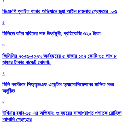
৪
জিএমপি পূবাইল থানার অভিযানে জুয়া আইন মামলায় গ্রেফতার -০৩
৫
হিলিতে কাঁচা মরিচের দাম ঊর্ধ্বমুখী, প্রতিকেজি ৩২০ টাকা
৬
জিসিসির ২০২৬-২০২৭ অর্থবছরের ৫ হাজার ১০২ কোটি ৩৫ লাখ ৮
হাজার টাকার বাজেট ঘোষণা:
৭
হিলি কাস্টমস সিঅ্যান্ডএফ এজেন্টস অ্যাসোসিয়েশনের মাসিক সভা
অনুষ্ঠিত
৮
উখিয়ায় র‍্যাব-১৫ এর অভিযান: ৩ বছরের সাজাপ্রাপ্ত পলাতক রোহিঙ্গা
আসামি গ্রেপ্তার