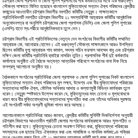
চট্টগ্রাম জেলা প্রশাসন ও জেলা পুলিশ প্রশাসনের শীর্ষ কর্মকর্তাদের সাথে এক গুরুত্বপূর্ণ
সৌজন্য সাক্ষাতে মিলিত হয়েছেন বাংলাদেশ মুক্তিযোদ্ধা সন্তান ঐক্য পরিষদের কেন্দ্রীয়
কমান্ডের আওতাধীন চট্টগ্রাম বিভাগীয় নবগঠিত কমিটির নেতৃবৃন্দ। সাক্ষাতকালে
প্রতিনিধিদলটি নবগঠিত চট্টগ্রাম বিভাগীয় ২১ সদস্যবিশিষ্ট আহ্বায়ক কমিটির আনুষ্ঠানিক
অনুমোদনপত্র বা অনুলিপি চট্টগ্রামের জেলা প্রশাসক (ডিসি) এবং জেলা পুলিশ সুপারের
(এসপি) হাতে স্ব-শরীরে আনুষ্ঠানিকভাবে তুলে দেন।
চট্টগ্রাম বিভাগীয় এই প্রতিনিধিদলের নেতৃত্ব দেন সংগঠনের বিভাগীয় কমিটির সম্মানিত
আহ্বায়ক মো. আনোয়ার হোসেন। এই গুরুত্বপূর্ণ সৌজন্য সাক্ষাৎকালে আরও উপস্থিত
ছিলেন কমিটির যুগ্ম আহ্বায়ক শাহ কামাল, সদস্য সচিব ফয়সাল আহম্মদ বাবু এবং চট্টগ্রাম
দক্ষিণ জেলা কমিটির প্রতিনিধি হুমাইরা নাসরিন তুহিন। প্রশাসনিক শীর্ষ দুই কর্মকর্তার
কার্যালয়ে অনুষ্ঠিত এই বৈঠকে অত্যন্ত আন্তরিক পরিবেশে সংগঠনের নানা দিক নিয়ে
ফলপ্রসূ আলোচনা অনুষ্ঠিত হয়।
বৈঠককালে সংগঠনের প্রতিনিধিরা জেলা প্রশাসক ও জেলা পুলিশ সুপারের নিকট বাংলাদেশ
মুক্তিযোদ্ধা সন্তান ঐক্য পরিষদের মূল লক্ষ্য, উদ্দেশ্য এবং বীর মুক্তিযোদ্ধা পরিবারের
সন্তানদের সার্বিক ঐক্য, মৌলিক অধিকার আদায় ও কল্যাণমুখী বিভিন্ন কার্যক্রম তুলে
ধরেন। নেতৃবৃন্দ স্পষ্টভাবে উল্লেখ করেন যে, মুক্তিযুদ্ধের মহৎ চেতনা ও মূল্যবোধকে
ধারণ করে বীর মুক্তিযোদ্ধাদের সন্তানদের সুসংগঠিত করা এবং তাঁদের অধিকার সুরক্ষায়
এই সংগঠনটি সর্বদা অগ্রণী ভূমিকা পালন করে আসছে।
আলোচনাকালে প্রতিনিধিরা আরও জানান, কেন্দ্রীয় কমিটির সুনির্দিষ্ট দিকনির্দেশনা অনুযায়ী
চট্টগ্রাম বিভাগের আওতাধীন প্রতিটি জেলায় সংগঠনের কার্যক্রমকে আরও সুসংগঠিত ও
গতিশীল করা হবে। মুক্তিযুদ্ধের চেতনা সংরক্ষণ নিশ্চিত করা, মুক্তিযোদ্ধা পরিবারের
সদস্যদের এক ছাতার নিচে ঐক্যবদ্ধ করা এবং সামাজিক ও মানবিক কর্মকাণ্ডে সক্রিয়
অংশ নেওয়ার লক্ষ্য নিয়ে এই ২১ সদস্যের আহ্বায়ক কমিটি মাঠে কাজ করে যাবে।