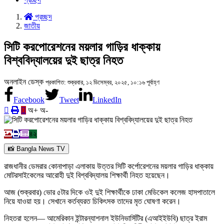
প্রচ্ছদ
জাতীয়
সিটি করপোরেশনের ময়লার গাড়ির ধাক্কায়
বিশ্ববিদ্যালয়ের দুই ছাত্র নিহত
অনলাইন ডেস্ক
প্রকাশিত: শুক্রবার, ১২ ডিসেম্বর, ২০২৫, ১০:১৬ পূর্বাহ্ণ
Facebook
Tweet
LinkedIn
অ+
অ-
৪২
📸 Bangla News TV
রাজধানীর ডেমরার কোনাপাড়া এলাকায় উত্তর সিটি কর্পোরেশনের ময়লার গাড়ির ধাক্কায়
মোটরসাইকেলের আরোহী দুই বিশ্ববিদ্যালয় শিক্ষার্থী নিহত হয়েছেন।
আজ (শুক্রবার) ভোর ৫টার দিকে ওই দুই শিক্ষার্থীকে ঢাকা মেডিকেল কলেজ হাসপাতালে
নিয়ে যাওয়া হয়। সেখানে কর্তব্যরত চিকিৎসক তাদের মৃত ঘোষণা করেন।
নিহতরা হলেন— আমেরিকান ইন্টারন্যাশনাল ইউনিভার্সিটির (এআইইউবি) ছাত্র ইরাম