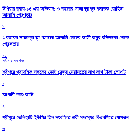
উখিয়ায় র‍্যাব-১৫ এর অভিযান: ৩ বছরের সাজাপ্রাপ্ত পলাতক রোহিঙ্গা
আসামি গ্রেপ্তার
৯
১ বছরের সাজাপ্রাপ্ত পলাতক আসামি মেহের আলী রামুর রসিদনগর থেকে
গ্রেফতার ‎
১০
সর্বশেষ সব খবর
শ্রীপুরে প্রাথমিক স্কুলের ভোট কেন্দ্র মেরামতের লাখ লাখ টাকা লোপাট
১
আগামী পরশু আমি
২
শ্রীপুরে তেলিহাটি ইউপির তিন সংরক্ষিত নারী সদস্যের বিএনপিতে যোগদান
৩