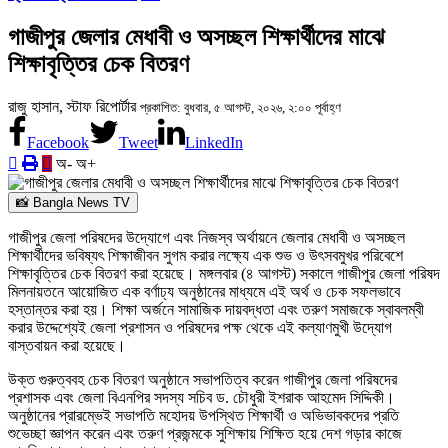
গাজীপুর জেলার মেধাবী ও অসচ্ছল শিক্ষার্থীদের মাঝে
শিক্ষাবৃত্তির চেক বিতরণ
রাজু হাসান, স্টাফ রিপোর্টার
প্রকাশিত: বুধবার, ৫ আগস্ট, ২০২৬, ২:০০ পূর্বাহ্ণ
Facebook
Tweet
LinkedIn
অ-
অ+
📸 Bangla News TV
গাজীপুর জেলা পরিষদের উদ্যোগে এবং নিজস্ব অর্থায়নে জেলার মেধাবী ও অসচ্ছল
শিক্ষার্থীদের ভবিষ্যৎ শিক্ষাজীবন সুগম করার লক্ষ্যে এক শুভ ও উৎসবমুখর পরিবেশে
শিক্ষাবৃত্তির চেক বিতরণ করা হয়েছে। মঙ্গলবার (৪ আগস্ট) সকালে গাজীপুর জেলা পরিষদ
মিলনায়তনে আয়োজিত এক বর্ণাঢ্য অনুষ্ঠানের মাধ্যমে এই অর্থ ও চেক সফলভাবে
হস্তান্তর করা হয়। শিক্ষা অর্জনে সামাজিক দায়বদ্ধতা এবং তরুণ সমাজকে স্বাবলম্বী
করার উদ্দেশ্যেই জেলা প্রশাসন ও পরিষদের পক্ষ থেকে এই কল্যাণমুখী উদ্যোগ
বাস্তবায়ন করা হয়েছে।
উক্ত গুরুত্ববহ চেক বিতরণ অনুষ্ঠানে সভাপতিত্ব করেন গাজীপুর জেলা পরিষদের
প্রশাসক এবং জেলা বিএনপির সদস্য সচিব ড. চৌধুরী ইশরাক আহমেদ সিদ্দিকী।
অনুষ্ঠানের প্রারম্ভেই সভাপতি মহোদয় উপস্থিত শিক্ষার্থী ও অভিভাবকদের প্রতি
শুভেচ্ছা জ্ঞাপন করেন এবং তরুণ প্রজন্মকে সুশিক্ষায় শিক্ষিত হয়ে দেশ গড়ার কাজে