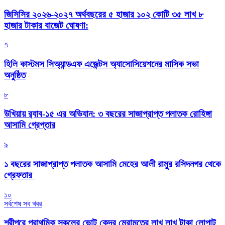
জিসিসির ২০২৬-২০২৭ অর্থবছরের ৫ হাজার ১০২ কোটি ৩৫ লাখ ৮
হাজার টাকার বাজেট ঘোষণা:
৭
হিলি কাস্টমস সিঅ্যান্ডএফ এজেন্টস অ্যাসোসিয়েশনের মাসিক সভা
অনুষ্ঠিত
৮
উখিয়ায় র‍্যাব-১৫ এর অভিযান: ৩ বছরের সাজাপ্রাপ্ত পলাতক রোহিঙ্গা
আসামি গ্রেপ্তার
৯
১ বছরের সাজাপ্রাপ্ত পলাতক আসামি মেহের আলী রামুর রসিদনগর থেকে
গ্রেফতার ‎
১০
সর্বশেষ সব খবর
শ্রীপুরে প্রাথমিক স্কুলের ভোট কেন্দ্র মেরামতের লাখ লাখ টাকা লোপাট