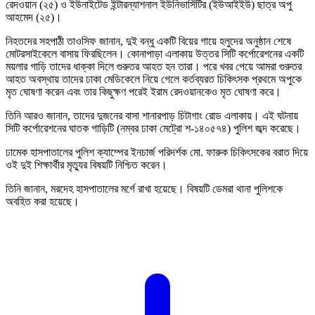
রেদওয়ান (২৫) ও ইউনাইটেড ইন্টারন্যাশনাল ইউনিভার্সিটির (ইউআইইউ) ছাত্র অপু
আহমেদ (২৫)।
নিহতদের সহপাঠী তাওসিফ জানান, দুই বন্ধু একটি বিয়ের গায়ে হলুদের অনুষ্ঠান শেষে
মোটরসাইকেলে বাসায় ফিরছিলেন। কোনাপাড়া এলাকায় উত্তর সিটি কর্পোরেশনের একটি
ময়লার গাড়ি তাদের ধাক্কা দিলে গুরুতর আহত হন তারা। পরে খবর পেয়ে আমরা গুরুতর
আহত অবস্থায় তাদের ঢাকা মেডিকেলে নিয়ে গেলে কর্তব্যরত চিকিৎসক প্রথমে অপুকে
মৃত ঘোষণা করেন এবং তার কিছুক্ষণ পরেই ইরাম রেদওয়ানকেও মৃত ঘোষণা করে।
তিনি আরও জানান, তাদের দুজনের বাসা শানারপাড় চিটাগাং রোড এলাকায়। এই ঘটনায়
সিটি কর্পোরেশনের ঘাতক গাড়িটি (নম্বর ঢাকা মেট্রো শ-১৪০৫৭৪) পুলিশ জব্দ করেছে।
ঢামেক হাসপাতালের পুলিশ ক্যাম্পের ইনচার্জ পরিদর্শক মো. ফারুক চিকিৎসকের বরাত দিয়ে
ওই দুই শিক্ষার্থীর মৃত্যুর বিষয়টি নিশ্চিত করেন।
তিনি জানান, মরদেহ হাসপাতালের মর্গে রাখা হয়েছে। বিষয়টি ডেমরা থানা পুলিশকে
অবহিত করা হয়েছে।