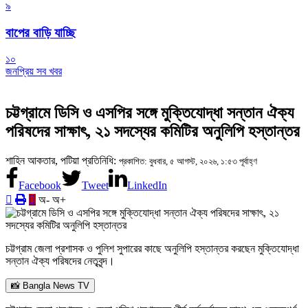
৯
বাপের বাড়ি যাচ্ছি
১০
জনপ্রিয় সব খবর
চট্টগ্রামে ডিসি ও এসপির সঙ্গে মুক্তিযোদ্ধা সন্তান ঐক্য
পরিষদের সাক্ষাৎ, ২১ সদস্যের কমিটির অনুলিপি হস্তান্তর
শাহিন আকতার, পটিয়া প্রতিনিধি:
প্রকাশিত: বুধবার, ৫ আগস্ট, ২০২৬, ১:৫৩ পূর্বাহ্ণ
Facebook
Tweet
LinkedIn
অ-
অ+
চট্টগ্রাম জেলা প্রশাসক ও পুলিশ সুপারের কাছে অনুলিপি হস্তান্তর করছেন মুক্তিযোদ্ধা
সন্তান ঐক্য পরিষদের নেতৃবৃন্দ।
📸 Bangla News TV