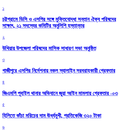
১
চট্টগ্রামে ডিসি ও এসপির সঙ্গে মুক্তিযোদ্ধা সন্তান ঐক্য পরিষদের
সাক্ষাৎ, ২১ সদস্যের কমিটির অনুলিপি হস্তান্তর
২
উখিয়ায় উপজেলা পরিষদের মাসিক সাধারণ সভা অনুষ্ঠিত
৩
গাজীপুরে এসপির নির্দেশনায় নকল স্যালাইন সরবরাহকারী গ্রেফতার
৪
জিএমপি পূবাইল থানার অভিযানে জুয়া আইন মামলায় গ্রেফতার -০৩
৫
হিলিতে কাঁচা মরিচের দাম ঊর্ধ্বমুখী, প্রতিকেজি ৩২০ টাকা
৬