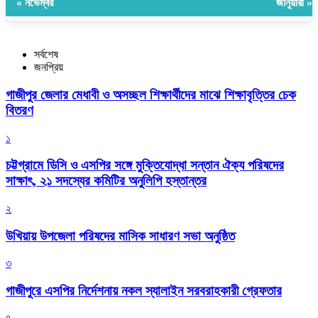
« নভেম্বর
জানুয়ারী »
সর্বশেষ
জনপ্রিয়
গাজীপুর জেলার মেধাবী ও অসচ্ছল শিক্ষার্থীদের মাঝে শিক্ষাবৃত্তির চেক
বিতরণ
১
চট্টগ্রামে ডিসি ও এসপির সঙ্গে মুক্তিযোদ্ধা সন্তান ঐক্য পরিষদের
সাক্ষাৎ, ২১ সদস্যের কমিটির অনুলিপি হস্তান্তর
২
উখিয়ায় উপজেলা পরিষদের মাসিক সাধারণ সভা অনুষ্ঠিত
৩
গাজীপুরে এসপির নির্দেশনায় নকল স্যালাইন সরবরাহকারী গ্রেফতার