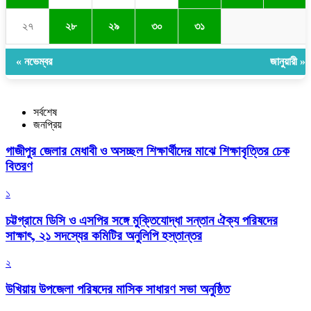
২৭
২৮
২৯
৩০
৩১
« নভেম্বর
জানুয়ারী »
সর্বশেষ
জনপ্রিয়
গাজীপুর জেলার মেধাবী ও অসচ্ছল শিক্ষার্থীদের মাঝে শিক্ষাবৃত্তির চেক
বিতরণ
১
চট্টগ্রামে ডিসি ও এসপির সঙ্গে মুক্তিযোদ্ধা সন্তান ঐক্য পরিষদের
সাক্ষাৎ, ২১ সদস্যের কমিটির অনুলিপি হস্তান্তর
২
উখিয়ায় উপজেলা পরিষদের মাসিক সাধারণ সভা অনুষ্ঠিত