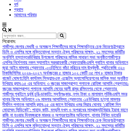
ধর্ম
প্রবাস
আমাদের পরিবার
শিরোনাম:
গাজীপুর জেলার মেধাবী ও অসচ্ছল শিক্ষার্থীদের মাঝে শিক্ষাবৃত্তির চেক বিতরণ
চট্টগ্রামে
ডিসি ও এসপির সঙ্গে মুক্তিযোদ্ধা সন্তান ঐক্য পরিষদের সাক্ষাৎ, ২১ সদস্যের কমিটির
অনুলিপি হস্তান্তর
উখিয়ায় উপজেলা পরিষদের মাসিক সাধারণ সভা অনুষ্ঠিত
গাজীপুরে
এসপির নির্দেশনায় নকল স্যালাইন সরবরাহকারী গ্রেফতার
জিএমপি পূবাইল থানার অভিযানে
জুয়া আইন মামলায় গ্রেফতার -০৩
হিলিতে কাঁচা মরিচের দাম ঊর্ধ্বমুখী, প্রতিকেজি ৩২০
টাকা
জিসিসির ২০২৬-২০২৭ অর্থবছরের ৫ হাজার ১০২ কোটি ৩৫ লাখ ৮ হাজার টাকার
বাজেট ঘোষণা:
হিলি কাস্টমস সিঅ্যান্ডএফ এজেন্টস অ্যাসোসিয়েশনের মাসিক সভা অনুষ্ঠিত
উখিয়ায় র‍্যাব-১৫ এর অভিযান: ৩ বছরের সাজাপ্রাপ্ত পলাতক রোহিঙ্গা আসামি গ্রেপ্তার
১
বছরের সাজাপ্রাপ্ত পলাতক আসামি মেহের আলী রামুর রসিদনগর থেকে গ্রেফতার ‎
গাজীপুর পূবাইলে দুর্ধর্ষ চুরি-ডাকাতি: স্বর্ণালঙ্কার, নগদ টাকা ও মালামাল লুট
জিএমপি সদর
থানার বিশেষ অভিযানে ০৯ মামলার আসামিসহ গ্রেফতার -১৪
উখিয়ায় হ/ত্যা মামলার
দীর্ঘদিন পলাতক আসামি র‌্যাব-১৫ এর জালে ‎
‎উখিয়ার ওমর মিয়ার ঘোনায় ‘রোহিঙ্গা দিল
মোহাম্মদ সিন্ডিকেট’: পাহাড় কাটা, বনভূমি দখল ও অপরাধের সাম্রাজ্য
উখিয়ায় ইয়াবা বহনে
রাজি না হওয়ায় দিনমজুরকে মারধর ও অপহরণচেষ্টার অভিযোগ, থানায় লিখিত ডায়েরি
গাজীপুর জেলার মেধাবী ও অসচ্ছল শিক্ষার্থীদের মাঝে শিক্ষাবৃত্তির চেক বিতরণ
চট্টগ্রামে
ডিসি ও এসপির সঙ্গে মুক্তিযোদ্ধা সন্তান ঐক্য পরিষদের সাক্ষাৎ, ২১ সদস্যের কমিটির
অনুলিপি হস্তান্তর
উখিয়ায় উপজেলা পরিষদের মাসিক সাধারণ সভা অনুষ্ঠিত
গাজীপুরে