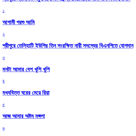
১
আগামী পরশু আমি
২
শ্রীপুরে তেলিহাটি ইউপির তিন সংরক্ষিত নারী সদস্যের বিএনপিতে যোগদান
৩
মনটা আমার বেশ খুশি খুশি
৪
মধ্যবিত্ত ঘরের মেয়ে রিয়া
৫
আজ আমার অষ্টম মঙ্গলা
৬