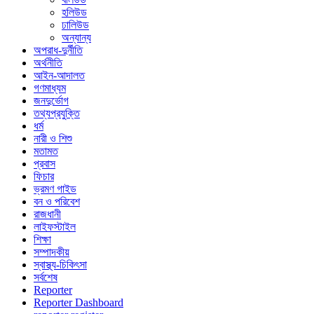
হলিউড
ঢালিউড
অন্যান্য
অপরাধ-দুর্নীতি
অর্থনীতি
আইন-আদালত
গণমাধ্যম
জনদুর্ভোগ
তথ্যপ্রযুক্তি
ধর্ম
নারী ও শিশু
মতামত
প্রবাস
ফিচার
ভ্রমণ গাইড
বন ও পরিবেশ
রাজধানী
লাইফস্টাইল
শিক্ষা
সম্পাদকীয়
স্বাস্থ্য-চিকিৎসা
সর্বশেষ
Reporter
Reporter Dashboard