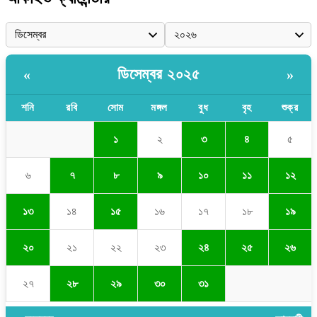
ডিসেম্বর ২০২৫
«
»
শনি
রবি
সোম
মঙ্গল
বুধ
বৃহ
শুক্র
১
২
৩
৪
৫
৬
৭
৮
৯
১০
১১
১২
১৩
১৪
১৫
১৬
১৭
১৮
১৯
২০
২১
২২
২৩
২৪
২৫
২৬
২৭
২৮
২৯
৩০
৩১