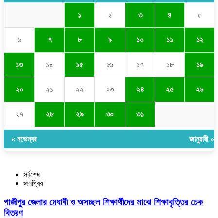
১
২
৩
৪
৫
৬
৭
৮
৯
১০
১১
১২
১৩
১৪
১৫
১৬
১৭
১৮
১৯
২০
২১
২২
২৩
২৪
২৫
২৬
২৭
২৮
২৯
৩০
৩১
« নভেম্বর
জানুয়ারী »
সর্বশেষ
জনপ্রিয়
গাজীপুর জেলার মেধাবী ও অসচ্ছল শিক্ষার্থীদের মাঝে শিক্ষাবৃত্তির চেক
বিতরণ