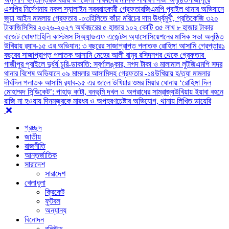
এসপির নির্দেশনায় নকল স্যালাইন সরবরাহকারী গ্রেফতার
জিএমপি পূবাইল থানার অভিযানে
জুয়া আইন মামলায় গ্রেফতার -০৩
হিলিতে কাঁচা মরিচের দাম ঊর্ধ্বমুখী, প্রতিকেজি ৩২০
টাকা
জিসিসির ২০২৬-২০২৭ অর্থবছরের ৫ হাজার ১০২ কোটি ৩৫ লাখ ৮ হাজার টাকার
বাজেট ঘোষণা:
হিলি কাস্টমস সিঅ্যান্ডএফ এজেন্টস অ্যাসোসিয়েশনের মাসিক সভা অনুষ্ঠিত
উখিয়ায় র‍্যাব-১৫ এর অভিযান: ৩ বছরের সাজাপ্রাপ্ত পলাতক রোহিঙ্গা আসামি গ্রেপ্তার
১
বছরের সাজাপ্রাপ্ত পলাতক আসামি মেহের আলী রামুর রসিদনগর থেকে গ্রেফতার ‎
গাজীপুর পূবাইলে দুর্ধর্ষ চুরি-ডাকাতি: স্বর্ণালঙ্কার, নগদ টাকা ও মালামাল লুট
জিএমপি সদর
থানার বিশেষ অভিযানে ০৯ মামলার আসামিসহ গ্রেফতার -১৪
উখিয়ায় হ/ত্যা মামলার
দীর্ঘদিন পলাতক আসামি র‌্যাব-১৫ এর জালে ‎
‎উখিয়ার ওমর মিয়ার ঘোনায় ‘রোহিঙ্গা দিল
মোহাম্মদ সিন্ডিকেট’: পাহাড় কাটা, বনভূমি দখল ও অপরাধের সাম্রাজ্য
উখিয়ায় ইয়াবা বহনে
রাজি না হওয়ায় দিনমজুরকে মারধর ও অপহরণচেষ্টার অভিযোগ, থানায় লিখিত ডায়েরি
প্রচ্ছদ
জাতীয়
রাজনীতি
আন্তর্জাতিক
সারাদেশ
সারাদেশ
খেলাধুলা
ক্রিকেট
ফুটবল
অন্যান্য
বিনোদন
বলিউড