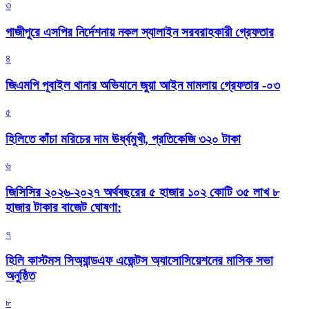
৩
গাজীপুরে এসপির নির্দেশনায় নকল স্যালাইন সরবরাহকারী গ্রেফতার
৪
জিএমপি পূবাইল থানার অভিযানে জুয়া আইন মামলায় গ্রেফতার -০৩
৫
হিলিতে কাঁচা মরিচের দাম ঊর্ধ্বমুখী, প্রতিকেজি ৩২০ টাকা
৬
জিসিসির ২০২৬-২০২৭ অর্থবছরের ৫ হাজার ১০২ কোটি ৩৫ লাখ ৮
হাজার টাকার বাজেট ঘোষণা:
৭
হিলি কাস্টমস সিঅ্যান্ডএফ এজেন্টস অ্যাসোসিয়েশনের মাসিক সভা
অনুষ্ঠিত
৮