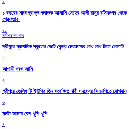
৯
১ বছরের সাজাপ্রাপ্ত পলাতক আসামি মেহের আলী রামুর রসিদনগর থেকে
গ্রেফতার ‎
১০
সর্বশেষ সব খবর
শ্রীপুরে প্রাথমিক স্কুলের ভোট কেন্দ্র মেরামতের লাখ লাখ টাকা লোপাট
১
আগামী পরশু আমি
২
শ্রীপুরে তেলিহাটি ইউপির তিন সংরক্ষিত নারী সদস্যের বিএনপিতে যোগদান
৩
মনটা আমার বেশ খুশি খুশি
৪