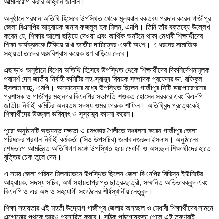
আত্মনিয়োগ করার আহ্বান জানান।
অনুষ্ঠানে প্রধান অতিথি হিসেবে উপস্থিত থেকে মূল্যবান বক্তব্য প্রদান করেন গাজীপুর
জেলা বিএনপির আহ্বায়ক জনাব ফজলুল হক মিলন, এমপি। তিনি তাঁর বক্তব্যে উল্লেখ
করেন যে, শিক্ষার আলো ছড়িয়ে দেওয়া এবং আর্থিক অনটনে থাকা মেধাবী শিক্ষার্থীদের
শিক্ষা কার্যক্রমকে টিকিয়ে রাখা জাতীয় দায়িত্বের একটি অংশ। এ ধরনের সামাজিক
সহায়তা তাদের আত্মবিশ্বাস কয়েক গুণ বাড়িয়ে দেবে।
এছাড়াও অনুষ্ঠানে বিশেষ অতিথি হিসেবে উপস্থিত থেকে শিক্ষার্থীদের দিকনির্দেশনামূলক
পরামর্শ দেন জাতীয় নির্বাহী কমিটির সহ-স্বাস্থ্য বিষয়ক সম্পাদক প্রফেসর ডা. রফিকুল
ইসলাম বাচ্চু, এমপি। অন্যান্যের মধ্যে উপস্থিত ছিলেন গাজীপুর সিটি করপোরেশনের
প্রশাসক ও গাজীপুর মহানগর বিএনপির সভাপতি শওকত হোসেন সরকার এবং বিএনপি
জাতীয় নির্বাহী কমিটির অন্যতম সদস্য ওমর ফারুক শাফিন। অতিথিবৃন্দ প্রত্যেকেই
শিক্ষার্থীদের উজ্জ্বল ভবিষ্যৎ ও সুস্বাস্থ্য কামনা করেন।
পুরো অনুষ্ঠানটি অত্যন্ত দক্ষতা ও চমৎকার শৈলীতে সঞ্চালনা করেন গাজীপুর জেলা
পরিষদের প্রধান নির্বাহী কর্মকর্তা (সিও উপসচিব) জনাব নজরুল ইসলাম। অনুষ্ঠানের
শেষভাগে আমন্ত্রিত অতিথিগণ মঞ্চে উপস্থিত হয়ে মেধাবী ও অসচ্ছল শিক্ষার্থীদের হাতে
বৃত্তির চেক তুলে দেন।
এ সময় জেলা পরিষদ মিলনায়তনে উপস্থিত ছিলেন জেলা বিএনপির বিভিন্ন ইউনিটের
আহ্বায়ক, সদস্য সচিব, অর্থ সহায়তাপ্রাপ্ত ছাত্র-ছাত্রী, সম্মানিত অভিভাবকবৃন্দ এবং
বিএনপি ও এর অঙ্গ ও সহযোগী সংগঠনের শীর্ষস্থানীয় নেতৃবৃন্দ।
শিক্ষা সহায়তার এই মহতী উদ্যোগ গাজীপুর জেলার অসচ্ছল ও মেধাবী শিক্ষার্থীদের সামনে
এগোনোর পথকে আরও প্রসারিত করবে। সঠিক পৃষ্ঠপোষকতা পেলে এই তরুণরাই