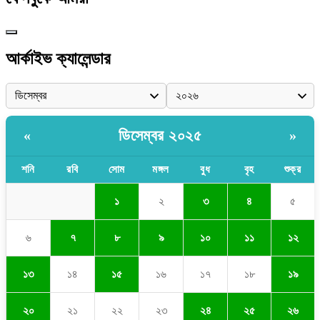
আর্কাইভ ক্যালেন্ডার
ডিসেম্বর ২০২৫
«
»
শনি
রবি
সোম
মঙ্গল
বুধ
বৃহ
শুক্র
১
২
৩
৪
৫
৬
৭
৮
৯
১০
১১
১২
১৩
১৪
১৫
১৬
১৭
১৮
১৯
২০
২১
২২
২৩
২৪
২৫
২৬