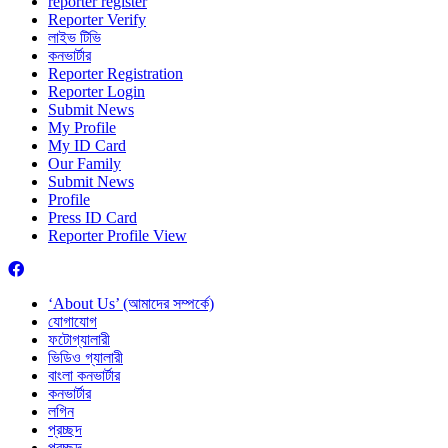
reporter register
Reporter Verify
লাইভ টিভি
কনভার্টার
Reporter Registration
Reporter Login
Submit News
My Profile
My ID Card
Our Family
Submit News
Profile
Press ID Card
Reporter Profile View
‘About Us’ (আমাদের সম্পর্কে)
যোগাযোগ
ফটোগ্যালারী
ভিডিও গ্যালারী
বাংলা কনভার্টার
কনভার্টার
লগিন
প্রচ্ছদ
প্রচ্ছদ