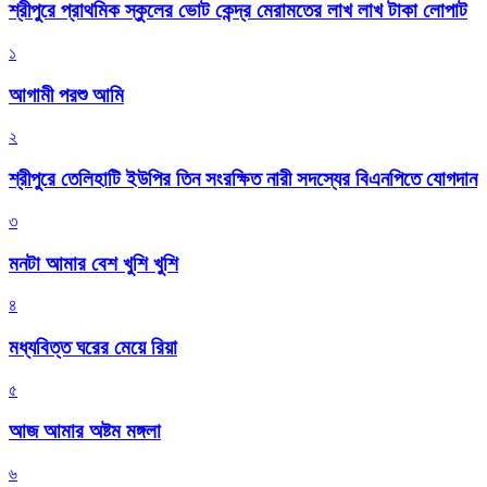
শ্রীপুরে প্রাথমিক স্কুলের ভোট কেন্দ্র মেরামতের লাখ লাখ টাকা লোপাট
১
আগামী পরশু আমি
২
শ্রীপুরে তেলিহাটি ইউপির তিন সংরক্ষিত নারী সদস্যের বিএনপিতে যোগদান
৩
মনটা আমার বেশ খুশি খুশি
৪
মধ্যবিত্ত ঘরের মেয়ে রিয়া
৫
আজ আমার অষ্টম মঙ্গলা
৬