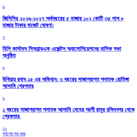
৬
জিসিসির ২০২৬-২০২৭ অর্থবছরের ৫ হাজার ১০২ কোটি ৩৫ লাখ ৮
হাজার টাকার বাজেট ঘোষণা:
৭
হিলি কাস্টমস সিঅ্যান্ডএফ এজেন্টস অ্যাসোসিয়েশনের মাসিক সভা
অনুষ্ঠিত
৮
উখিয়ায় র‍্যাব-১৫ এর অভিযান: ৩ বছরের সাজাপ্রাপ্ত পলাতক রোহিঙ্গা
আসামি গ্রেপ্তার
৯
১ বছরের সাজাপ্রাপ্ত পলাতক আসামি মেহের আলী রামুর রসিদনগর থেকে
গ্রেফতার ‎
১০
সর্বশেষ সব খবর