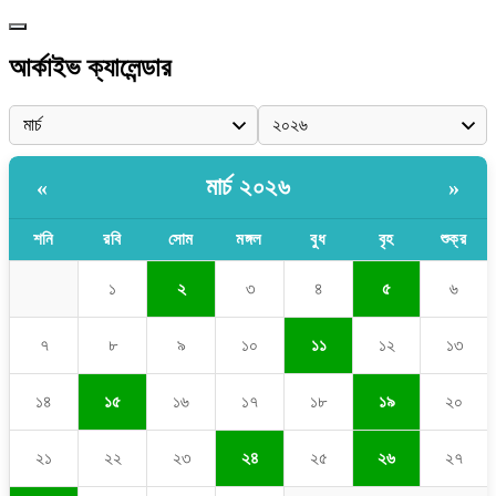
আর্কাইভ ক্যালেন্ডার
মার্চ ২০২৬
«
»
শনি
রবি
সোম
মঙ্গল
বুধ
বৃহ
শুক্র
১
২
৩
৪
৫
৬
৭
৮
৯
১০
১১
১২
১৩
১৪
১৫
১৬
১৭
১৮
১৯
২০
২১
২২
২৩
২৪
২৫
২৬
২৭