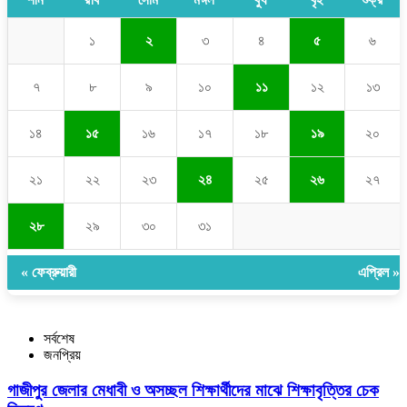
শনি
রবি
সোম
মঙ্গল
বুধ
বৃহ
শুক্র
১
২
৩
৪
৫
৬
৭
৮
৯
১০
১১
১২
১৩
১৪
১৫
১৬
১৭
১৮
১৯
২০
২১
২২
২৩
২৪
২৫
২৬
২৭
২৮
২৯
৩০
৩১
« ফেব্রুয়ারী
এপ্রিল »
সর্বশেষ
জনপ্রিয়
গাজীপুর জেলার মেধাবী ও অসচ্ছল শিক্ষার্থীদের মাঝে শিক্ষাবৃত্তির চেক