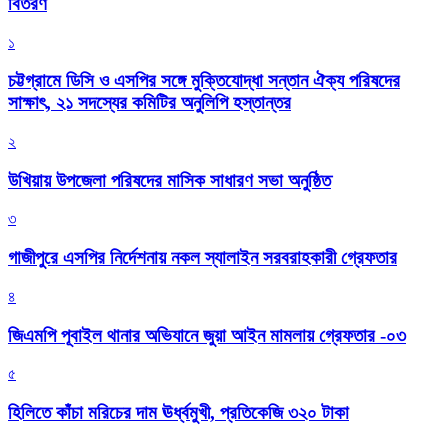
বিতরণ
১
চট্টগ্রামে ডিসি ও এসপির সঙ্গে মুক্তিযোদ্ধা সন্তান ঐক্য পরিষদের
সাক্ষাৎ, ২১ সদস্যের কমিটির অনুলিপি হস্তান্তর
২
উখিয়ায় উপজেলা পরিষদের মাসিক সাধারণ সভা অনুষ্ঠিত
৩
গাজীপুরে এসপির নির্দেশনায় নকল স্যালাইন সরবরাহকারী গ্রেফতার
৪
জিএমপি পূবাইল থানার অভিযানে জুয়া আইন মামলায় গ্রেফতার -০৩
৫
হিলিতে কাঁচা মরিচের দাম ঊর্ধ্বমুখী, প্রতিকেজি ৩২০ টাকা