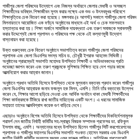
গাজীপুর জেলা পরিষদের উদ্যোগে এবং নিজস্ব অর্থায়নে জেলার মেধাবী ও অসচ্ছল
শিক্ষার্থীদের ভবিষ্যৎ শিক্ষাজীবন সুগম করার লক্ষ্যে এক শুভ ও উৎসবমুখর পরিবেশে
শিক্ষাবৃত্তির চেক বিতরণ করা হয়েছে। মঙ্গলবার (৪ আগস্ট) সকালে গাজীপুর জেলা পরিষদ
মিলনায়তনে আয়োজিত এক বর্ণাঢ্য অনুষ্ঠানের মাধ্যমে এই অর্থ ও চেক সফলভাবে
হস্তান্তর করা হয়। শিক্ষা অর্জনে সামাজিক দায়বদ্ধতা এবং তরুণ সমাজকে স্বাবলম্বী
করার উদ্দেশ্যেই জেলা প্রশাসন ও পরিষদের পক্ষ থেকে এই কল্যাণমুখী উদ্যোগ
বাস্তবায়ন করা হয়েছে।
উক্ত গুরুত্ববহ চেক বিতরণ অনুষ্ঠানে সভাপতিত্ব করেন গাজীপুর জেলা পরিষদের
প্রশাসক এবং জেলা বিএনপির সদস্য সচিব ড. চৌধুরী ইশরাক আহমেদ সিদ্দিকী।
অনুষ্ঠানের প্রারম্ভেই সভাপতি মহোদয় উপস্থিত শিক্ষার্থী ও অভিভাবকদের প্রতি
শুভেচ্ছা জ্ঞাপন করেন এবং তরুণ প্রজন্মকে সুশিক্ষায় শিক্ষিত হয়ে দেশ গড়ার কাজে
আত্মনিয়োগ করার আহ্বান জানান।
অনুষ্ঠানে প্রধান অতিথি হিসেবে উপস্থিত থেকে মূল্যবান বক্তব্য প্রদান করেন গাজীপুর
জেলা বিএনপির আহ্বায়ক জনাব ফজলুল হক মিলন, এমপি। তিনি তাঁর বক্তব্যে উল্লেখ
করেন যে, শিক্ষার আলো ছড়িয়ে দেওয়া এবং আর্থিক অনটনে থাকা মেধাবী শিক্ষার্থীদের
শিক্ষা কার্যক্রমকে টিকিয়ে রাখা জাতীয় দায়িত্বের একটি অংশ। এ ধরনের সামাজিক
সহায়তা তাদের আত্মবিশ্বাস কয়েক গুণ বাড়িয়ে দেবে।
এছাড়াও অনুষ্ঠানে বিশেষ অতিথি হিসেবে উপস্থিত থেকে শিক্ষার্থীদের দিকনির্দেশনামূলক
পরামর্শ দেন জাতীয় নির্বাহী কমিটির সহ-স্বাস্থ্য বিষয়ক সম্পাদক প্রফেসর ডা. রফিকুল
ইসলাম বাচ্চু, এমপি। অন্যান্যের মধ্যে উপস্থিত ছিলেন গাজীপুর সিটি করপোরেশনের
প্রশাসক ও গাজীপুর মহানগর বিএনপির সভাপতি শওকত হোসেন সরকার এবং বিএনপি
জাতীয় নির্বাহী কমিটির অন্যতম সদস্য ওমর ফারুক শাফিন। অতিথিবৃন্দ প্রত্যেকেই