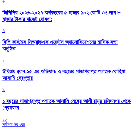
৬
জিসিসির ২০২৬-২০২৭ অর্থবছরের ৫ হাজার ১০২ কোটি ৩৫ লাখ ৮
হাজার টাকার বাজেট ঘোষণা:
৭
হিলি কাস্টমস সিঅ্যান্ডএফ এজেন্টস অ্যাসোসিয়েশনের মাসিক সভা
অনুষ্ঠিত
৮
উখিয়ায় র‍্যাব-১৫ এর অভিযান: ৩ বছরের সাজাপ্রাপ্ত পলাতক রোহিঙ্গা
আসামি গ্রেপ্তার
৯
১ বছরের সাজাপ্রাপ্ত পলাতক আসামি মেহের আলী রামুর রসিদনগর থেকে
গ্রেফতার ‎
১০
সর্বশেষ সব খবর