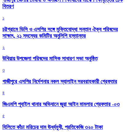
বিতরণ
১
চট্টগ্রামে ডিসি ও এসপির সঙ্গে মুক্তিযোদ্ধা সন্তান ঐক্য পরিষদের
সাক্ষাৎ, ২১ সদস্যের কমিটির অনুলিপি হস্তান্তর
২
উখিয়ায় উপজেলা পরিষদের মাসিক সাধারণ সভা অনুষ্ঠিত
৩
গাজীপুরে এসপির নির্দেশনায় নকল স্যালাইন সরবরাহকারী গ্রেফতার
৪
জিএমপি পূবাইল থানার অভিযানে জুয়া আইন মামলায় গ্রেফতার -০৩
৫
হিলিতে কাঁচা মরিচের দাম ঊর্ধ্বমুখী, প্রতিকেজি ৩২০ টাকা