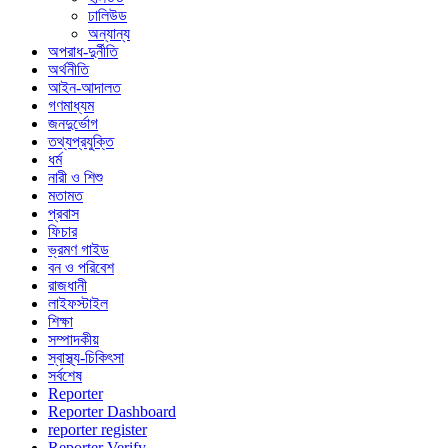
ঢালিউড
অন্যান্য
অপরাধ-দুর্নীতি
অর্থনীতি
আইন-আদালত
গণমাধ্যম
জনদুর্ভোগ
তথ্যপ্রযুক্তি
ধর্ম
নারী ও শিশু
মতামত
প্রবাস
ফিচার
ভ্রমণ গাইড
বন ও পরিবেশ
রাজধানী
লাইফস্টাইল
শিক্ষা
সম্পাদকীয়
স্বাস্থ্য-চিকিৎসা
সর্বশেষ
Reporter
Reporter Dashboard
reporter register
Reporter Verify