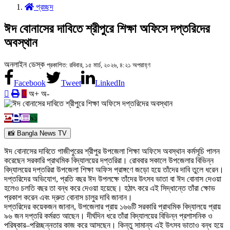
প্রচ্ছদ
ঈদ বোনাসের দাবিতে শ্রীপুরে শিক্ষা অফিসে দপ্তরিদের
অবস্থান
অনলাইন ডেস্ক
প্রকাশিত: রবিবার, ১৫ মার্চ, ২০২৬, ৪:২১ অপরাহ্ণ
Facebook
Tweet
LinkedIn
অ+
অ-
৯১
📸 Bangla News TV
ঈদ বোনাসের দাবিতে গাজীপুরের শ্রীপুর উপজেলা শিক্ষা অফিসে অবস্থান কর্মসূচি পালন
করেছেন সরকারি প্রাথমিক বিদ্যালয়ের দপ্তরিরা। রোববার সকালে উপজেলার বিভিন্ন
বিদ্যালয়ের দপ্তরিরা উপজেলা শিক্ষা অফিস প্রাঙ্গণে জড়ো হয়ে তাঁদের দাবি তুলে ধরেন।
দপ্তরিদের অভিযোগ, প্রতি বছর ঈদ উপলক্ষে তাঁদের উৎসব ভাতা বা ঈদ বোনাস দেওয়া
হলেও চলতি বছর তা বন্ধ করে দেওয়া হয়েছে। হঠাৎ করে এই সিদ্ধান্তে তাঁরা ক্ষোভ
প্রকাশ করেন এবং দ্রুত বোনাস চালুর দাবি জানান।
দপ্তরিদের কয়েকজন জানান, উপজেলার প্রায় ১৬৬টি সরকারি প্রাথমিক বিদ্যালয়ে প্রায়
৯৬ জন দপ্তরি কর্মরত আছেন। দীর্ঘদিন ধরে তাঁরা বিদ্যালয়ের বিভিন্ন প্রশাসনিক ও
পরিষ্কার–পরিচ্ছন্নতার কাজ করে আসছেন। কিন্তু সামান্য এই উৎসব ভাতাও বন্ধ হয়ে