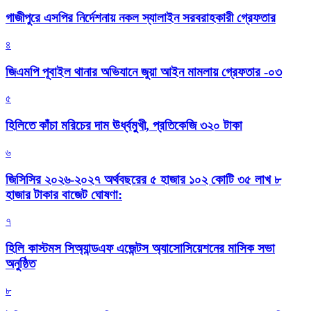
গাজীপুরে এসপির নির্দেশনায় নকল স্যালাইন সরবরাহকারী গ্রেফতার
৪
জিএমপি পূবাইল থানার অভিযানে জুয়া আইন মামলায় গ্রেফতার -০৩
৫
হিলিতে কাঁচা মরিচের দাম ঊর্ধ্বমুখী, প্রতিকেজি ৩২০ টাকা
৬
জিসিসির ২০২৬-২০২৭ অর্থবছরের ৫ হাজার ১০২ কোটি ৩৫ লাখ ৮
হাজার টাকার বাজেট ঘোষণা:
৭
হিলি কাস্টমস সিঅ্যান্ডএফ এজেন্টস অ্যাসোসিয়েশনের মাসিক সভা
অনুষ্ঠিত
৮