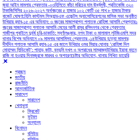
জুয়া আইন মামলায় গ্রেফতার -০৩
হিলিতে কাঁচা মরিচের দাম ঊর্ধ্বমুখী, প্রতিকেজি ৩২০
টাকা
জিসিসির ২০২৬-২০২৭ অর্থবছরের ৫ হাজার ১০২ কোটি ৩৫ লাখ ৮ হাজার টাকার
বাজেট ঘোষণা:
হিলি কাস্টমস সিঅ্যান্ডএফ এজেন্টস অ্যাসোসিয়েশনের মাসিক সভা অনুষ্ঠিত
উখিয়ায় র‍্যাব-১৫ এর অভিযান: ৩ বছরের সাজাপ্রাপ্ত পলাতক রোহিঙ্গা আসামি গ্রেপ্তার
১
বছরের সাজাপ্রাপ্ত পলাতক আসামি মেহের আলী রামুর রসিদনগর থেকে গ্রেফতার ‎
গাজীপুর পূবাইলে দুর্ধর্ষ চুরি-ডাকাতি: স্বর্ণালঙ্কার, নগদ টাকা ও মালামাল লুট
জিএমপি সদর
থানার বিশেষ অভিযানে ০৯ মামলার আসামিসহ গ্রেফতার -১৪
উখিয়ায় হ/ত্যা মামলার
দীর্ঘদিন পলাতক আসামি র‌্যাব-১৫ এর জালে ‎
‎উখিয়ার ওমর মিয়ার ঘোনায় ‘রোহিঙ্গা দিল
মোহাম্মদ সিন্ডিকেট’: পাহাড় কাটা, বনভূমি দখল ও অপরাধের সাম্রাজ্য
উখিয়ায় ইয়াবা বহনে
রাজি না হওয়ায় দিনমজুরকে মারধর ও অপহরণচেষ্টার অভিযোগ, থানায় লিখিত ডায়েরি
প্রচ্ছদ
জাতীয়
রাজনীতি
আন্তর্জাতিক
সারাদেশ
সারাদেশ
খেলাধুলা
ক্রিকেট
ফুটবল
অন্যান্য
বিনোদন
বলিউড
হলিউড