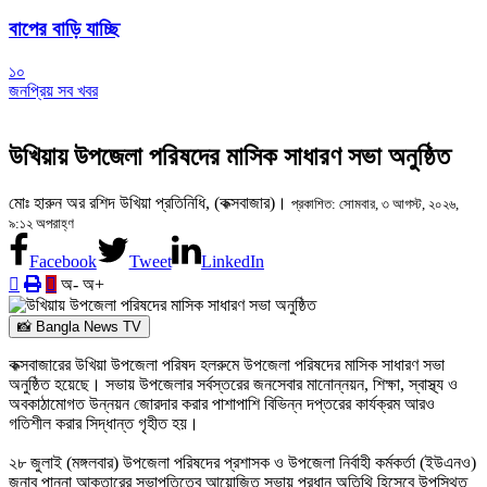
বাপের বাড়ি যাচ্ছি
১০
জনপ্রিয় সব খবর
উখিয়ায় উপজেলা পরিষদের মাসিক সাধারণ সভা অনুষ্ঠিত
‎মোঃ হারুন অর রশিদ উখিয়া প্রতিনিধি, (কক্সবাজার)।
প্রকাশিত: সোমবার, ৩ আগস্ট, ২০২৬,
৯:১২ অপরাহ্ণ
Facebook
Tweet
LinkedIn
অ-
অ+
📸 Bangla News TV
‎কক্সবাজারের উখিয়া উপজেলা পরিষদ হলরুমে উপজেলা পরিষদের মাসিক সাধারণ সভা
অনুষ্ঠিত হয়েছে। সভায় উপজেলার সর্বস্তরের জনসেবার মানোন্নয়ন, শিক্ষা, স্বাস্থ্য ও
অবকাঠামোগত উন্নয়ন জোরদার করার পাশাপাশি বিভিন্ন দপ্তরের কার্যক্রম আরও
গতিশীল করার সিদ্ধান্ত গৃহীত হয়।
‎২৮ জুলাই (মঙ্গলবার) উপজেলা পরিষদের প্রশাসক ও উপজেলা নির্বাহী কর্মকর্তা (ইউএনও)
জনাব পান্না আক্তারের সভাপতিত্বে আয়োজিত সভায় প্রধান অতিথি হিসেবে উপস্থিত