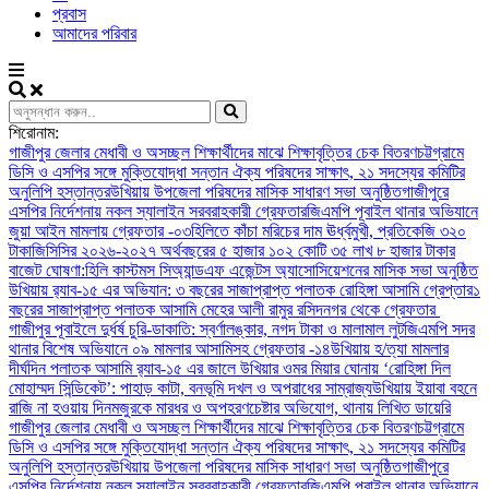
প্রবাস
আমাদের পরিবার
শিরোনাম:
গাজীপুর জেলার মেধাবী ও অসচ্ছল শিক্ষার্থীদের মাঝে শিক্ষাবৃত্তির চেক বিতরণ
চট্টগ্রামে
ডিসি ও এসপির সঙ্গে মুক্তিযোদ্ধা সন্তান ঐক্য পরিষদের সাক্ষাৎ, ২১ সদস্যের কমিটির
অনুলিপি হস্তান্তর
উখিয়ায় উপজেলা পরিষদের মাসিক সাধারণ সভা অনুষ্ঠিত
গাজীপুরে
এসপির নির্দেশনায় নকল স্যালাইন সরবরাহকারী গ্রেফতার
জিএমপি পূবাইল থানার অভিযানে
জুয়া আইন মামলায় গ্রেফতার -০৩
হিলিতে কাঁচা মরিচের দাম ঊর্ধ্বমুখী, প্রতিকেজি ৩২০
টাকা
জিসিসির ২০২৬-২০২৭ অর্থবছরের ৫ হাজার ১০২ কোটি ৩৫ লাখ ৮ হাজার টাকার
বাজেট ঘোষণা:
হিলি কাস্টমস সিঅ্যান্ডএফ এজেন্টস অ্যাসোসিয়েশনের মাসিক সভা অনুষ্ঠিত
উখিয়ায় র‍্যাব-১৫ এর অভিযান: ৩ বছরের সাজাপ্রাপ্ত পলাতক রোহিঙ্গা আসামি গ্রেপ্তার
১
বছরের সাজাপ্রাপ্ত পলাতক আসামি মেহের আলী রামুর রসিদনগর থেকে গ্রেফতার ‎
গাজীপুর পূবাইলে দুর্ধর্ষ চুরি-ডাকাতি: স্বর্ণালঙ্কার, নগদ টাকা ও মালামাল লুট
জিএমপি সদর
থানার বিশেষ অভিযানে ০৯ মামলার আসামিসহ গ্রেফতার -১৪
উখিয়ায় হ/ত্যা মামলার
দীর্ঘদিন পলাতক আসামি র‌্যাব-১৫ এর জালে ‎
‎উখিয়ার ওমর মিয়ার ঘোনায় ‘রোহিঙ্গা দিল
মোহাম্মদ সিন্ডিকেট’: পাহাড় কাটা, বনভূমি দখল ও অপরাধের সাম্রাজ্য
উখিয়ায় ইয়াবা বহনে
রাজি না হওয়ায় দিনমজুরকে মারধর ও অপহরণচেষ্টার অভিযোগ, থানায় লিখিত ডায়েরি
গাজীপুর জেলার মেধাবী ও অসচ্ছল শিক্ষার্থীদের মাঝে শিক্ষাবৃত্তির চেক বিতরণ
চট্টগ্রামে
ডিসি ও এসপির সঙ্গে মুক্তিযোদ্ধা সন্তান ঐক্য পরিষদের সাক্ষাৎ, ২১ সদস্যের কমিটির
অনুলিপি হস্তান্তর
উখিয়ায় উপজেলা পরিষদের মাসিক সাধারণ সভা অনুষ্ঠিত
গাজীপুরে
এসপির নির্দেশনায় নকল স্যালাইন সরবরাহকারী গ্রেফতার
জিএমপি পূবাইল থানার অভিযানে