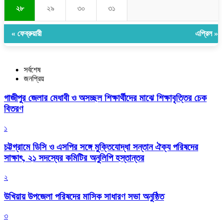
২৮
২৯
৩০
৩১
« ফেব্রুয়ারী
এপ্রিল »
সর্বশেষ
জনপ্রিয়
গাজীপুর জেলার মেধাবী ও অসচ্ছল শিক্ষার্থীদের মাঝে শিক্ষাবৃত্তির চেক
বিতরণ
১
চট্টগ্রামে ডিসি ও এসপির সঙ্গে মুক্তিযোদ্ধা সন্তান ঐক্য পরিষদের
সাক্ষাৎ, ২১ সদস্যের কমিটির অনুলিপি হস্তান্তর
২
উখিয়ায় উপজেলা পরিষদের মাসিক সাধারণ সভা অনুষ্ঠিত
৩