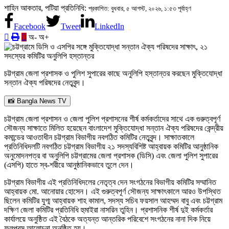
শাহিন আকতার, পটিয়া প্রতিনিধি:
প্রকাশিত: বুধবার, ৫ আগস্ট, ২০২৬, ১:৫৩ পূর্বাহ্ণ
Facebook
Tweet
LinkedIn
অ-
অ+
চট্টগ্রাম জেলা প্রশাসক ও পুলিশ সুপারের কাছে অনুলিপি হস্তান্তর করছেন মুক্তিযোদ্ধা
সন্তান ঐক্য পরিষদের নেতৃবৃন্দ।
📸 Bangla News TV
চট্টগ্রাম জেলা প্রশাসন ও জেলা পুলিশ প্রশাসনের শীর্ষ কর্মকর্তাদের সাথে এক গুরুত্বপূর্ণ
সৌজন্য সাক্ষাতে মিলিত হয়েছেন বাংলাদেশ মুক্তিযোদ্ধা সন্তান ঐক্য পরিষদের কেন্দ্রীয়
কমান্ডের আওতাধীন চট্টগ্রাম বিভাগীয় নবগঠিত কমিটির নেতৃবৃন্দ। সাক্ষাতকালে
প্রতিনিধিদলটি নবগঠিত চট্টগ্রাম বিভাগীয় ২১ সদস্যবিশিষ্ট আহ্বায়ক কমিটির আনুষ্ঠানিক
অনুমোদনপত্র বা অনুলিপি চট্টগ্রামের জেলা প্রশাসক (ডিসি) এবং জেলা পুলিশ সুপারের
(এসপি) হাতে স্ব-শরীরে আনুষ্ঠানিকভাবে তুলে দেন।
চট্টগ্রাম বিভাগীয় এই প্রতিনিধিদলের নেতৃত্ব দেন সংগঠনের বিভাগীয় কমিটির সম্মানিত
আহ্বায়ক মো. আনোয়ার হোসেন। এই গুরুত্বপূর্ণ সৌজন্য সাক্ষাৎকালে আরও উপস্থিত
ছিলেন কমিটির যুগ্ম আহ্বায়ক শাহ কামাল, সদস্য সচিব ফয়সাল আহম্মদ বাবু এবং চট্টগ্রাম
দক্ষিণ জেলা কমিটির প্রতিনিধি হুমাইরা নাসরিন তুহিন। প্রশাসনিক শীর্ষ দুই কর্মকর্তার
কার্যালয়ে অনুষ্ঠিত এই বৈঠকে অত্যন্ত আন্তরিক পরিবেশে সংগঠনের নানা দিক নিয়ে
ফলপ্রসূ আলোচনা অনুষ্ঠিত হয়।