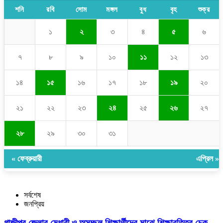
শনি
রবি
সোম
মঙ্গল
বুধ
বৃহ
শুক্র
১
২
৩
৪
৫
৬
৭
৮
৯
১০
১১
১২
১৩
১৪
১৫
১৬
১৭
১৮
১৯
২০
২১
২২
২৩
২৪
২৫
২৬
২৭
২৮
২৯
৩০
৩১
« ফেব্রুয়ারী
এপ্রিল »
সর্বশেষ
জনপ্রিয়
গাজীপুর জেলার মেধাবী ও অসচ্ছল শিক্ষার্থীদের মাঝে শিক্ষাবৃত্তির চেক