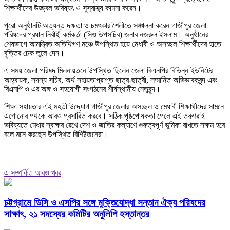
শিক্ষার্থীদের উজ্জ্বল ভবিষ্যৎ ও সুস্বাস্থ্য কামনা করেন।
পুরো অনুষ্ঠানটি অত্যন্ত দক্ষতা ও চমৎকার শৈলীতে সঞ্চালনা করেন গাজীপুর জেলা
পরিষদের প্রধান নির্বাহী কর্মকর্তা (সিও উপসচিব) জনাব নজরুল ইসলাম। অনুষ্ঠানের
শেষভাগে আমন্ত্রিত অতিথিগণ মঞ্চে উপস্থিত হয়ে মেধাবী ও অসচ্ছল শিক্ষার্থীদের হাতে
বৃত্তির চেক তুলে দেন।
এ সময় জেলা পরিষদ মিলনায়তনে উপস্থিত ছিলেন জেলা বিএনপির বিভিন্ন ইউনিটের
আহ্বায়ক, সদস্য সচিব, অর্থ সহায়তাপ্রাপ্ত ছাত্র-ছাত্রী, সম্মানিত অভিভাবকবৃন্দ এবং
বিএনপি ও এর অঙ্গ ও সহযোগী সংগঠনের শীর্ষস্থানীয় নেতৃবৃন্দ।
শিক্ষা সহায়তার এই মহতী উদ্যোগ গাজীপুর জেলার অসচ্ছল ও মেধাবী শিক্ষার্থীদের সামনে
এগোনোর পথকে আরও প্রসারিত করবে। সঠিক পৃষ্ঠপোষকতা পেলে এই তরুণরাই
ভবিষ্যতে মেধার স্বাক্ষর রেখে দেশ ও জাতির কল্যাণে গুরুত্বপূর্ণ ভূমিকা রাখতে সক্ষম হবে
বলে মনে করছেন উপস্থিত বিশিষ্টজনেরা।
এ সম্পর্কিত আরও খবর
চট্টগ্রামে ডিসি ও এসপির সঙ্গে মুক্তিযোদ্ধা সন্তান ঐক্য পরিষদের
সাক্ষাৎ, ২১ সদস্যের কমিটির অনুলিপি হস্তান্তর