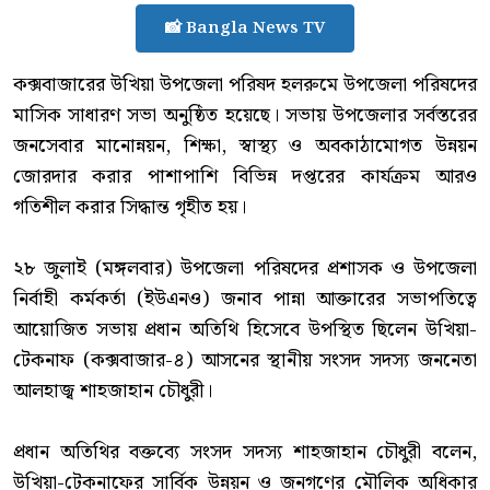
📸 Bangla News TV
‎কক্সবাজারের উখিয়া উপজেলা পরিষদ হলরুমে উপজেলা পরিষদের
মাসিক সাধারণ সভা অনুষ্ঠিত হয়েছে। সভায় উপজেলার সর্বস্তরের
জনসেবার মানোন্নয়ন, শিক্ষা, স্বাস্থ্য ও অবকাঠামোগত উন্নয়ন
জোরদার করার পাশাপাশি বিভিন্ন দপ্তরের কার্যক্রম আরও
গতিশীল করার সিদ্ধান্ত গৃহীত হয়।
‎২৮ জুলাই (মঙ্গলবার) উপজেলা পরিষদের প্রশাসক ও উপজেলা
নির্বাহী কর্মকর্তা (ইউএনও) জনাব পান্না আক্তারের সভাপতিত্বে
আয়োজিত সভায় প্রধান অতিথি হিসেবে উপস্থিত ছিলেন উখিয়া-
টেকনাফ (কক্সবাজার-৪) আসনের স্থানীয় সংসদ সদস্য জননেতা
আলহাজ্ব শাহজাহান চৌধুরী।
‎প্রধান অতিথির বক্তব্যে সংসদ সদস্য শাহজাহান চৌধুরী বলেন,
উখিয়া-টেকনাফের সার্বিক উন্নয়ন ও জনগণের মৌলিক অধিকার