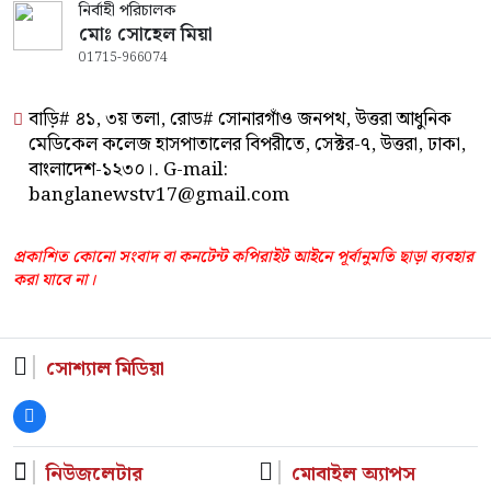
নির্বাহী পরিচালক
মোঃ সোহেল মিয়া
01715-966074
বাড়ি# ৪১, ৩য় তলা, রোড# সোনারগাঁও জনপথ, উত্তরা আধুনিক
মেডিকেল কলেজ হাসপাতালের বিপরীতে, সেক্টর-৭, উত্তরা, ঢাকা,
বাংলাদেশ-১২৩০।. G-mail:
banglanewstv17@gmail.com
প্রকাশিত কোনো সংবাদ বা কনটেন্ট কপিরাইট আইনে পূর্বানুমতি ছাড়া ব্যবহার
করা যাবে না।
সোশ্যাল মিডিয়া
নিউজলেটার
মোবাইল অ্যাপস