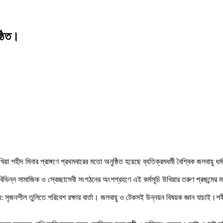
্ঠিত।
হীদ মিনার প্রাঙ্গণে প্রথমবারের মতো অনুষ্ঠিত হয়েছে ব্যতিক্রমধর্মী বৈশ্বিক জলবায়ু 
মাজিক ও স্বেচ্ছাসেবী সংগঠনের অংশগ্রহণে এই কর্মসূচি উখিয়ার তরুণ প্রজন্মের মাঝে 
 সৃজনশীল তুলিতে পরিবেশ রক্ষার বার্তা। জলবায়ু ও টেকসই উন্নয়ন বিষয়ক জ্ঞান যাচাই।শহী