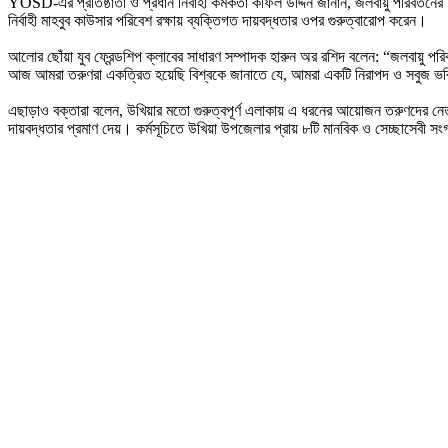
‎YOSD-এর প্রতিষ্ঠাতা ও প্রধান নির্বাহী কর্মকর্তা কফিল উদ্দিন জানান, জলবায়ু পরিবর্ত
নির্বাহী মাহবুব কাউসার পরিবেশ রক্ষায় ব্যক্তিগত দায়বদ্ধতার ওপর গুরুত্বারোপ করেন।
‎আলোর ছোঁয়া যুব ফ্রেন্ডশিপ ক্লাবের সাধারণ সম্পাদক হারুন অর রশিদ বলেন: “জলবায়
আজ আমরা তরুণরা একত্রিত হয়েছি বিশ্বকে জানাতে যে, আমরা একটি নিরাপদ ও সবুজ ভ
‎এছাড়াও বক্তারা বলেন, উখিয়ার মতো গুরুত্বপূর্ণ এলাকায় এ ধরনের আয়োজন তরুণদের নেতৃ
দায়বদ্ধতার প্রমাণ দেয়। কর্মসূচিতে উখিয়া উপজেলার প্রায় ৮টি মানবিক ও সেচ্ছাসেবী 