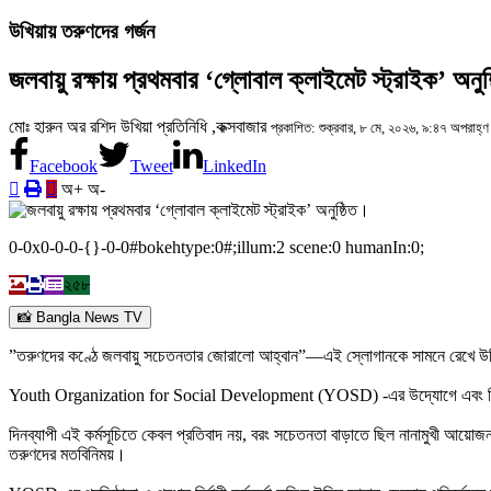
উখিয়ায় তরুণদের গর্জন
জলবায়ু রক্ষায় প্রথমবার ‘গ্লোবাল ক্লাইমেট স্ট্রাইক’ অনুষ
মোঃ হারুন অর রশিদ উখিয়া প্রতিনিধি ,কক্সবাজার
প্রকাশিত: শুক্রবার, ৮ মে, ২০২৬, ৯:৪৭ অপরাহ্ণ
Facebook
Tweet
LinkedIn
অ+
অ-
0-0x0-0-0-{}-0-0#bokehtype:0#;illum:2 scene:0 humanIn:0;
২৫৮
📸 Bangla News TV
‎”তরুণদের কণ্ঠে জলবায়ু সচেতনতার জোরালো আহ্বান”—এই স্লোগানকে সামনে রেখে উখিয়া শ
‎Youth Organization for Social Development (YOSD) -এর উদ্যোগে এবং বিভিন্ন সা
‎দিনব্যাপী এই কর্মসূচিতে কেবল প্রতিবাদ নয়, বরং সচেতনতা বাড়াতে ছিল নানামুখী আয়োজন:
তরুণদের মতবিনিময়।