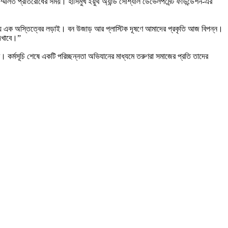
 সম্মিলিত প্রতিরোধের সময়। হাসিমুখ ইয়ুথ অ্যান্ড সোশ্যাল ডেভেলপমেন্ট ফাউন্ডেশন-এর
জন্য এক অস্তিত্বের লড়াই। বন উজাড় আর প্লাস্টিক দূষণে আমাদের প্রকৃতি আজ বিপন্ন।
েখাবে।”
 কর্মসূচি শেষে একটি পরিচ্ছন্নতা অভিযানের মাধ্যমে তরুণরা সমাজের প্রতি তাদের