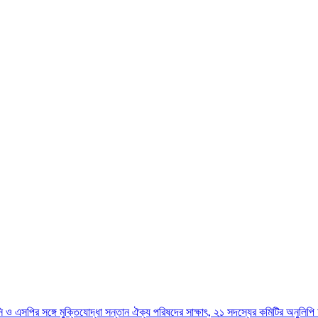
িসি ও এসপির সঙ্গে মুক্তিযোদ্ধা সন্তান ঐক্য পরিষদের সাক্ষাৎ, ২১ সদস্যের কমিটির অনুলিপি