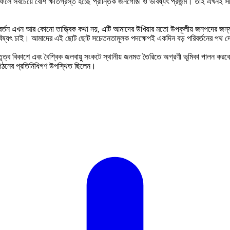
নের ফলে সবচেয়ে বেশি ক্ষতিগ্রস্ত হচ্ছে প্রান্তিক জনগোষ্ঠী ও ভবিষ্যৎ প্রজন্ম। তাই এখনই
ু পরিবর্তন এখন আর কোনো তাত্ত্বিক কথা নয়, এটি আমাদের উখিয়ার মতো উপকূলীয় জনপদের 
বিষ্যৎ চাই। আমাদের এই ছোট ছোট সচেতনতামূলক পদক্ষেপই একদিন বড় পরিবর্তনের পথ দ
ত্ব বিকাশে এবং বৈশ্বিক জলবায়ু সংকটে স্থানীয় জনমত তৈরিতে অগ্রণী ভূমিকা পালন করবে।
সংগঠনের প্রতিনিধিগণ উপস্থিত ছিলেন।