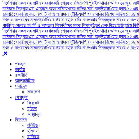
নির্দেশনায় নকল স্যালাইন সরবরাহকারী গ্রেফতার
জিএমপি পূবাইল থানার অভিযানে জুয়া আই
কাস্টমস সিঅ্যান্ডএফ এজেন্টস অ্যাসোসিয়েশনের মাসিক সভা অনুষ্ঠিত
উখিয়ায় র‍্যাব-১৫ এর
ডাকাতি: স্বর্ণালঙ্কার, নগদ টাকা ও মালামাল লুট
জিএমপি সদর থানার বিশেষ অভিযানে ০৯ ম
দখল ও অপরাধের সাম্রাজ্য
উখিয়ায় ইয়াবা বহনে রাজি না হওয়ায় দিনমজুরকে মারধর ও অপহর
গাজীপুর জেলার মেধাবী ও অসচ্ছল শিক্ষার্থীদের মাঝে শিক্ষাবৃত্তির চেক বিতরণ
চট্টগ্রামে ড
নির্দেশনায় নকল স্যালাইন সরবরাহকারী গ্রেফতার
জিএমপি পূবাইল থানার অভিযানে জুয়া আই
কাস্টমস সিঅ্যান্ডএফ এজেন্টস অ্যাসোসিয়েশনের মাসিক সভা অনুষ্ঠিত
উখিয়ায় র‍্যাব-১৫ এর
ডাকাতি: স্বর্ণালঙ্কার, নগদ টাকা ও মালামাল লুট
জিএমপি সদর থানার বিশেষ অভিযানে ০৯ ম
দখল ও অপরাধের সাম্রাজ্য
উখিয়ায় ইয়াবা বহনে রাজি না হওয়ায় দিনমজুরকে মারধর ও অপহর
প্রচ্ছদ
জাতীয়
রাজনীতি
আন্তর্জাতিক
সারাদেশ
সারাদেশ
খেলাধুলা
ক্রিকেট
ফুটবল
অন্যান্য
বিনোদন
বলিউড
হলিউড
ঢালিউড