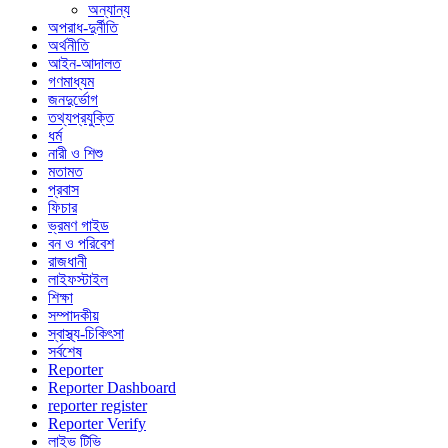
অন্যান্য
অপরাধ-দুর্নীতি
অর্থনীতি
আইন-আদালত
গণমাধ্যম
জনদুর্ভোগ
তথ্যপ্রযুক্তি
ধর্ম
নারী ও শিশু
মতামত
প্রবাস
ফিচার
ভ্রমণ গাইড
বন ও পরিবেশ
রাজধানী
লাইফস্টাইল
শিক্ষা
সম্পাদকীয়
স্বাস্থ্য-চিকিৎসা
সর্বশেষ
Reporter
Reporter Dashboard
reporter register
Reporter Verify
লাইভ টিভি