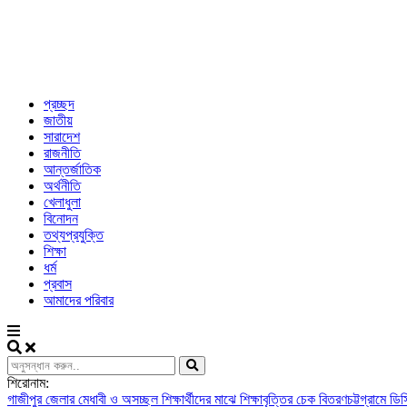
প্রচ্ছদ
জাতীয়
সারাদেশ
রাজনীতি
আন্তর্জাতিক
অর্থনীতি
খেলাধুলা
বিনোদন
তথ্যপ্রযুক্তি
শিক্ষা
ধর্ম
প্রবাস
আমাদের পরিবার
শিরোনাম:
গাজীপুর জেলার মেধাবী ও অসচ্ছল শিক্ষার্থীদের মাঝে শিক্ষাবৃত্তির চেক বিতরণ
চট্টগ্রামে ড