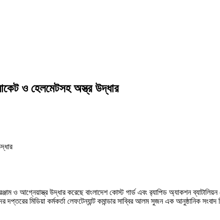
্যাকেট ও হেলমেটসহ অস্ত্র উদ্ধার
জাম ও আগ্নেয়াস্ত্র উদ্ধার করেছে বাংলাদেশ কোস্ট গার্ড এবং র‍্যাপিড অ্যাকশন ব্যাটালিয়ন 
সদর দপ্তরের মিডিয়া কর্মকর্তা লেফটেন্যান্ট কমান্ডার সাব্বির আলম সুজন এক আনুষ্ঠানিক সংব