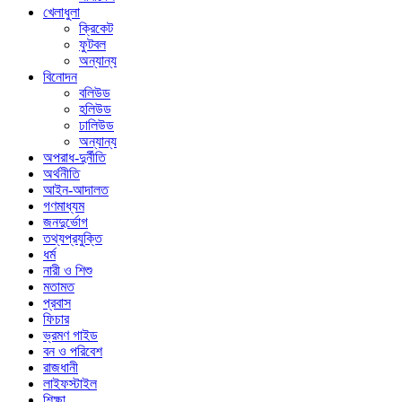
খেলাধুলা
ক্রিকেট
ফুটবল
অন্যান্য
বিনোদন
বলিউড
হলিউড
ঢালিউড
অন্যান্য
অপরাধ-দুর্নীতি
অর্থনীতি
আইন-আদালত
গণমাধ্যম
জনদুর্ভোগ
তথ্যপ্রযুক্তি
ধর্ম
নারী ও শিশু
মতামত
প্রবাস
ফিচার
ভ্রমণ গাইড
বন ও পরিবেশ
রাজধানী
লাইফস্টাইল
শিক্ষা