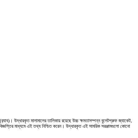
(র‍্যাব)। উদ্ধারকৃত মালামালের তালিকায় রয়েছে উচ্চ ক্ষমতাসম্পন্ন বুলেটপ্রুফ জ্যাকেট,
াদ বিজ্ঞপ্তির মাধ্যমে এই তথ্য নিশ্চিত করেন। উদ্ধারকৃত এই সামরিক সরঞ্জামগুলো কোনো