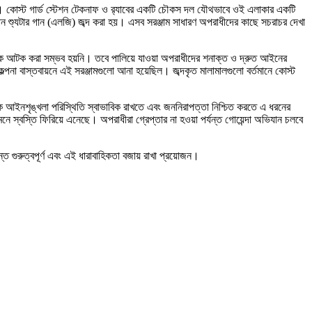
য়। কোস্ট গার্ড স্টেশন টেকনাফ ও র‍্যাবের একটি চৌকস দল যৌথভাবে ওই এলাকার একটি
ান শ্যুটার গান (এলজি) জব্দ করা হয়। এসব সরঞ্জাম সাধারণ অপরাধীদের কাছে সচরাচর দেখা
াউকে আটক করা সম্ভব হয়নি। তবে পালিয়ে যাওয়া অপরাধীদের শনাক্ত ও দ্রুত আইনের
্পনা বাস্তবায়নে এই সরঞ্জামগুলো আনা হয়েছিল। জব্দকৃত মালামালগুলো বর্তমানে কোস্ট
িক আইনশৃঙ্খলা পরিস্থিতি স্বাভাবিক রাখতে এবং জননিরাপত্তা নিশ্চিত করতে এ ধরনের
 স্বস্তি ফিরিয়ে এনেছে। অপরাধীরা গ্রেপ্তার না হওয়া পর্যন্ত গোয়েন্দা অভিযান চলবে
ত গুরুত্বপূর্ণ এবং এই ধারাবাহিকতা বজায় রাখা প্রয়োজন।