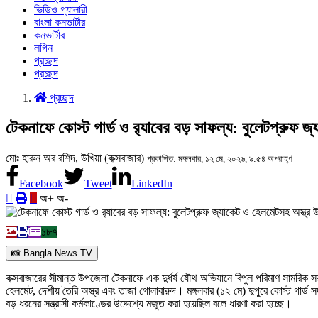
ভিডিও গ্যালারী
বাংলা কনভার্টার
কনভার্টার
লগিন
প্রচ্ছদ
প্রচ্ছদ
প্রচ্ছদ
টেকনাফে কোস্ট গার্ড ও র‍্যাবের বড় সাফল্য: বুলেটপ্রুফ জ
মোঃ হারুন অর রশিদ, উখিয়া (কক্সবাজার)
প্রকাশিত: মঙ্গলবার, ১২ মে, ২০২৬, ৯:৫৪ অপরাহ্ণ
Facebook
Tweet
LinkedIn
অ+
অ-
১৮৭
📸 Bangla News TV
কক্সবাজারের সীমান্ত উপজেলা টেকনাফে এক দুর্ধর্ষ যৌথ অভিযানে বিপুল পরিমাণ সামরিক সরঞ্
হেলমেট, দেশীয় তৈরি অস্ত্র এবং তাজা গোলাবারুদ। মঙ্গলবার (১২ মে) দুপুরে কোস্ট গার্ড 
বড় ধরনের সন্ত্রাসী কর্মকাণ্ডের উদ্দেশ্যে মজুত করা হয়েছিল বলে ধারণা করা হচ্ছে।