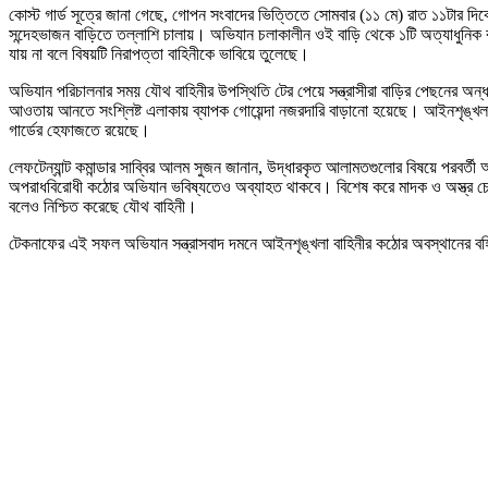
কোস্ট গার্ড সূত্রে জানা গেছে, গোপন সংবাদের ভিত্তিতে সোমবার (১১ মে) রাত ১১টার 
সন্দেহভাজন বাড়িতে তল্লাশি চালায়। অভিযান চলাকালীন ওই বাড়ি থেকে ১টি অত্যাধুনিক বু
যায় না বলে বিষয়টি নিরাপত্তা বাহিনীকে ভাবিয়ে তুলেছে।
অভিযান পরিচালনার সময় যৌথ বাহিনীর উপস্থিতি টের পেয়ে সন্ত্রাসীরা বাড়ির পেছনের 
আওতায় আনতে সংশ্লিষ্ট এলাকায় ব্যাপক গোয়েন্দা নজরদারি বাড়ানো হয়েছে। আইনশৃঙ্খলা ব
গার্ডের হেফাজতে রয়েছে।
লেফটেন্যান্ট কমান্ডার সাব্বির আলম সুজন জানান, উদ্ধারকৃত আলামতগুলোর বিষয়ে পরবর্
অপরাধবিরোধী কঠোর অভিযান ভবিষ্যতেও অব্যাহত থাকবে। বিশেষ করে মাদক ও অস্ত্র চোরাচ
বলেও নিশ্চিত করেছে যৌথ বাহিনী।
টেকনাফের এই সফল অভিযান সন্ত্রাসবাদ দমনে আইনশৃঙ্খলা বাহিনীর কঠোর অবস্থানের বহিঃপ