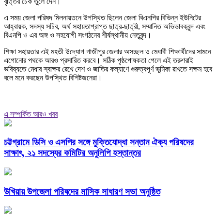
বৃত্তির চেক তুলে দেন।
এ সময় জেলা পরিষদ মিলনায়তনে উপস্থিত ছিলেন জেলা বিএনপির বিভিন্ন ইউনিটের
আহ্বায়ক, সদস্য সচিব, অর্থ সহায়তাপ্রাপ্ত ছাত্র-ছাত্রী, সম্মানিত অভিভাবকবৃন্দ এবং
বিএনপি ও এর অঙ্গ ও সহযোগী সংগঠনের শীর্ষস্থানীয় নেতৃবৃন্দ।
শিক্ষা সহায়তার এই মহতী উদ্যোগ গাজীপুর জেলার অসচ্ছল ও মেধাবী শিক্ষার্থীদের সামনে
এগোনোর পথকে আরও প্রসারিত করবে। সঠিক পৃষ্ঠপোষকতা পেলে এই তরুণরাই
ভবিষ্যতে মেধার স্বাক্ষর রেখে দেশ ও জাতির কল্যাণে গুরুত্বপূর্ণ ভূমিকা রাখতে সক্ষম হবে
বলে মনে করছেন উপস্থিত বিশিষ্টজনেরা।
এ সম্পর্কিত আরও খবর
চট্টগ্রামে ডিসি ও এসপির সঙ্গে মুক্তিযোদ্ধা সন্তান ঐক্য পরিষদের
সাক্ষাৎ, ২১ সদস্যের কমিটির অনুলিপি হস্তান্তর
উখিয়ায় উপজেলা পরিষদের মাসিক সাধারণ সভা অনুষ্ঠিত