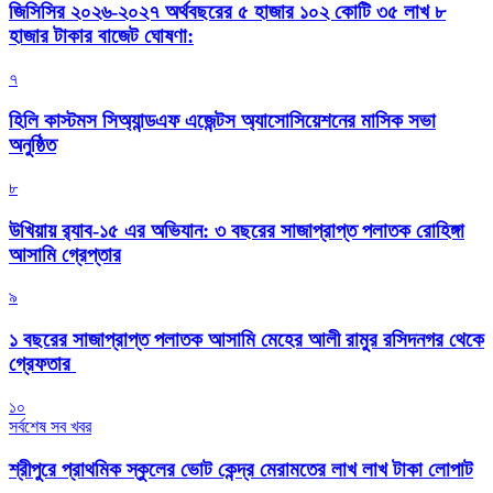
জিসিসির ২০২৬-২০২৭ অর্থবছরের ৫ হাজার ১০২ কোটি ৩৫ লাখ ৮
হাজার টাকার বাজেট ঘোষণা:
৭
হিলি কাস্টমস সিঅ্যান্ডএফ এজেন্টস অ্যাসোসিয়েশনের মাসিক সভা
অনুষ্ঠিত
৮
উখিয়ায় র‍্যাব-১৫ এর অভিযান: ৩ বছরের সাজাপ্রাপ্ত পলাতক রোহিঙ্গা
আসামি গ্রেপ্তার
৯
১ বছরের সাজাপ্রাপ্ত পলাতক আসামি মেহের আলী রামুর রসিদনগর থেকে
গ্রেফতার ‎
১০
সর্বশেষ সব খবর
শ্রীপুরে প্রাথমিক স্কুলের ভোট কেন্দ্র মেরামতের লাখ লাখ টাকা লোপাট