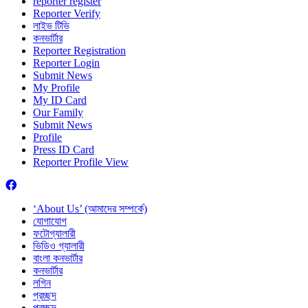
reporter register
Reporter Verify
লাইভ টিভি
কনভার্টার
Reporter Registration
Reporter Login
Submit News
My Profile
My ID Card
Our Family
Submit News
Profile
Press ID Card
Reporter Profile View
‘About Us’ (আমাদের সম্পর্কে)
যোগাযোগ
ফটোগ্যালারী
ভিডিও গ্যালারী
বাংলা কনভার্টার
কনভার্টার
লগিন
প্রচ্ছদ
প্রচ্ছদ