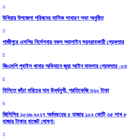
২
উখিয়ায় উপজেলা পরিষদের মাসিক সাধারণ সভা অনুষ্ঠিত
৩
গাজীপুরে এসপির নির্দেশনায় নকল স্যালাইন সরবরাহকারী গ্রেফতার
৪
জিএমপি পূবাইল থানার অভিযানে জুয়া আইন মামলায় গ্রেফতার -০৩
৫
হিলিতে কাঁচা মরিচের দাম ঊর্ধ্বমুখী, প্রতিকেজি ৩২০ টাকা
৬
জিসিসির ২০২৬-২০২৭ অর্থবছরের ৫ হাজার ১০২ কোটি ৩৫ লাখ ৮
হাজার টাকার বাজেট ঘোষণা:
৭