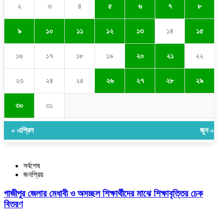
২
৩
৪
৫
৬
৭
৮
৯
১০
১১
১২
১৩
১৪
১৫
১৬
১৭
১৮
১৯
২০
২১
২২
২৩
২৪
২৫
২৬
২৭
২৮
২৯
৩০
৩১
« এপ্রিল
জুন »
সর্বশেষ
জনপ্রিয়
গাজীপুর জেলার মেধাবী ও অসচ্ছল শিক্ষার্থীদের মাঝে শিক্ষাবৃত্তির চেক
বিতরণ