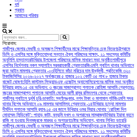
ধর্ম
প্রবাস
আমাদের পরিবার
শিরোনাম:
গাজীপুর জেলার মেধাবী ও অসচ্ছল শিক্ষার্থীদের মাঝে শিক্ষাবৃত্তির চেক বিতরণ
চট্টগ্রামে
ডিসি ও এসপির সঙ্গে মুক্তিযোদ্ধা সন্তান ঐক্য পরিষদের সাক্ষাৎ, ২১ সদস্যের কমিটির
অনুলিপি হস্তান্তর
উখিয়ায় উপজেলা পরিষদের মাসিক সাধারণ সভা অনুষ্ঠিত
গাজীপুরে
এসপির নির্দেশনায় নকল স্যালাইন সরবরাহকারী গ্রেফতার
জিএমপি পূবাইল থানার অভিযানে
জুয়া আইন মামলায় গ্রেফতার -০৩
হিলিতে কাঁচা মরিচের দাম ঊর্ধ্বমুখী, প্রতিকেজি ৩২০
টাকা
জিসিসির ২০২৬-২০২৭ অর্থবছরের ৫ হাজার ১০২ কোটি ৩৫ লাখ ৮ হাজার টাকার
বাজেট ঘোষণা:
হিলি কাস্টমস সিঅ্যান্ডএফ এজেন্টস অ্যাসোসিয়েশনের মাসিক সভা অনুষ্ঠিত
উখিয়ায় র‍্যাব-১৫ এর অভিযান: ৩ বছরের সাজাপ্রাপ্ত পলাতক রোহিঙ্গা আসামি গ্রেপ্তার
১
বছরের সাজাপ্রাপ্ত পলাতক আসামি মেহের আলী রামুর রসিদনগর থেকে গ্রেফতার ‎
গাজীপুর পূবাইলে দুর্ধর্ষ চুরি-ডাকাতি: স্বর্ণালঙ্কার, নগদ টাকা ও মালামাল লুট
জিএমপি সদর
থানার বিশেষ অভিযানে ০৯ মামলার আসামিসহ গ্রেফতার -১৪
উখিয়ায় হ/ত্যা মামলার
দীর্ঘদিন পলাতক আসামি র‌্যাব-১৫ এর জালে ‎
‎উখিয়ার ওমর মিয়ার ঘোনায় ‘রোহিঙ্গা দিল
মোহাম্মদ সিন্ডিকেট’: পাহাড় কাটা, বনভূমি দখল ও অপরাধের সাম্রাজ্য
উখিয়ায় ইয়াবা বহনে
রাজি না হওয়ায় দিনমজুরকে মারধর ও অপহরণচেষ্টার অভিযোগ, থানায় লিখিত ডায়েরি
গাজীপুর জেলার মেধাবী ও অসচ্ছল শিক্ষার্থীদের মাঝে শিক্ষাবৃত্তির চেক বিতরণ
চট্টগ্রামে
ডিসি ও এসপির সঙ্গে মুক্তিযোদ্ধা সন্তান ঐক্য পরিষদের সাক্ষাৎ, ২১ সদস্যের কমিটির
অনুলিপি হস্তান্তর
উখিয়ায় উপজেলা পরিষদের মাসিক সাধারণ সভা অনুষ্ঠিত
গাজীপুরে