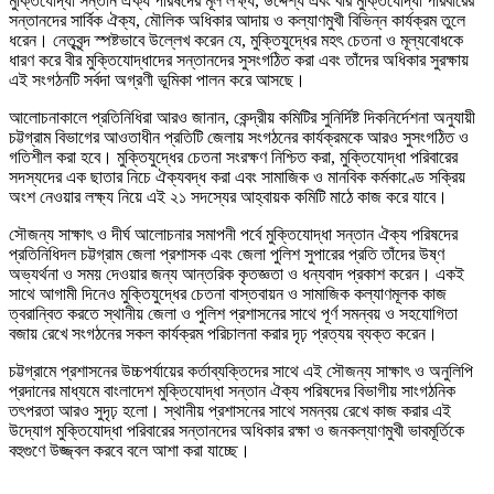
মুক্তিযোদ্ধা সন্তান ঐক্য পরিষদের মূল লক্ষ্য, উদ্দেশ্য এবং বীর মুক্তিযোদ্ধা পরিবারের
সন্তানদের সার্বিক ঐক্য, মৌলিক অধিকার আদায় ও কল্যাণমুখী বিভিন্ন কার্যক্রম তুলে
ধরেন। নেতৃবৃন্দ স্পষ্টভাবে উল্লেখ করেন যে, মুক্তিযুদ্ধের মহৎ চেতনা ও মূল্যবোধকে
ধারণ করে বীর মুক্তিযোদ্ধাদের সন্তানদের সুসংগঠিত করা এবং তাঁদের অধিকার সুরক্ষায়
এই সংগঠনটি সর্বদা অগ্রণী ভূমিকা পালন করে আসছে।
আলোচনাকালে প্রতিনিধিরা আরও জানান, কেন্দ্রীয় কমিটির সুনির্দিষ্ট দিকনির্দেশনা অনুযায়ী
চট্টগ্রাম বিভাগের আওতাধীন প্রতিটি জেলায় সংগঠনের কার্যক্রমকে আরও সুসংগঠিত ও
গতিশীল করা হবে। মুক্তিযুদ্ধের চেতনা সংরক্ষণ নিশ্চিত করা, মুক্তিযোদ্ধা পরিবারের
সদস্যদের এক ছাতার নিচে ঐক্যবদ্ধ করা এবং সামাজিক ও মানবিক কর্মকাণ্ডে সক্রিয়
অংশ নেওয়ার লক্ষ্য নিয়ে এই ২১ সদস্যের আহ্বায়ক কমিটি মাঠে কাজ করে যাবে।
সৌজন্য সাক্ষাৎ ও দীর্ঘ আলোচনার সমাপনী পর্বে মুক্তিযোদ্ধা সন্তান ঐক্য পরিষদের
প্রতিনিধিদল চট্টগ্রাম জেলা প্রশাসক এবং জেলা পুলিশ সুপারের প্রতি তাঁদের উষ্ণ
অভ্যর্থনা ও সময় দেওয়ার জন্য আন্তরিক কৃতজ্ঞতা ও ধন্যবাদ প্রকাশ করেন। একই
সাথে আগামী দিনেও মুক্তিযুদ্ধের চেতনা বাস্তবায়ন ও সামাজিক কল্যাণমূলক কাজ
ত্বরান্বিত করতে স্থানীয় জেলা ও পুলিশ প্রশাসনের সাথে পূর্ণ সমন্বয় ও সহযোগিতা
বজায় রেখে সংগঠনের সকল কার্যক্রম পরিচালনা করার দৃঢ় প্রত্যয় ব্যক্ত করেন।
চট্টগ্রামে প্রশাসনের উচ্চপর্যায়ের কর্তাব্যক্তিদের সাথে এই সৌজন্য সাক্ষাৎ ও অনুলিপি
প্রদানের মাধ্যমে বাংলাদেশ মুক্তিযোদ্ধা সন্তান ঐক্য পরিষদের বিভাগীয় সাংগঠনিক
তৎপরতা আরও সুদৃঢ় হলো। স্থানীয় প্রশাসনের সাথে সমন্বয় রেখে কাজ করার এই
উদ্যোগ মুক্তিযোদ্ধা পরিবারের সন্তানদের অধিকার রক্ষা ও জনকল্যাণমুখী ভাবমূর্তিকে
বহুগুণে উজ্জ্বল করবে বলে আশা করা যাচ্ছে।