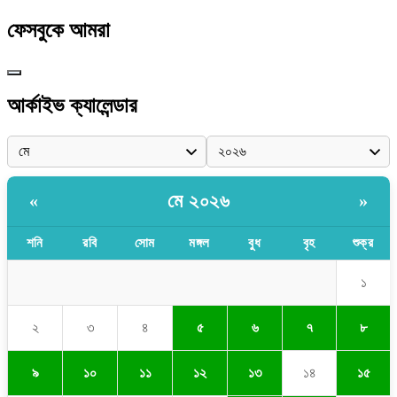
ফেসবুকে আমরা
আর্কাইভ ক্যালেন্ডার
মে ২০২৬
«
»
শনি
রবি
সোম
মঙ্গল
বুধ
বৃহ
শুক্র
১
২
৩
৪
৫
৬
৭
৮
৯
১০
১১
১২
১৩
১৪
১৫