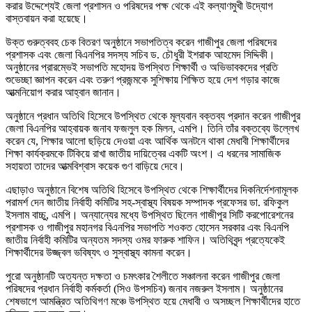
করার উদ্দেশ্যেই জেলা প্রশাসন ও পরিষদের পক্ষ থেকে এই কল্যাণমুখী উদ্যোগ
বাস্তবায়ন করা হয়েছে।
উক্ত গুরুত্ববহ চেক বিতরণ অনুষ্ঠানে সভাপতিত্ব করেন গাজীপুর জেলা পরিষদের
প্রশাসক এবং জেলা বিএনপির সদস্য সচিব ড. চৌধুরী ইশরাক আহমেদ সিদ্দিকী।
অনুষ্ঠানের প্রারম্ভেই সভাপতি মহোদয় উপস্থিত শিক্ষার্থী ও অভিভাবকদের প্রতি
শুভেচ্ছা জ্ঞাপন করেন এবং তরুণ প্রজন্মকে সুশিক্ষায় শিক্ষিত হয়ে দেশ গড়ার কাজে
আত্মনিয়োগ করার আহ্বান জানান।
অনুষ্ঠানে প্রধান অতিথি হিসেবে উপস্থিত থেকে মূল্যবান বক্তব্য প্রদান করেন গাজীপুর
জেলা বিএনপির আহ্বায়ক জনাব ফজলুল হক মিলন, এমপি। তিনি তাঁর বক্তব্যে উল্লেখ
করেন যে, শিক্ষার আলো ছড়িয়ে দেওয়া এবং আর্থিক অনটনে থাকা মেধাবী শিক্ষার্থীদের
শিক্ষা কার্যক্রমকে টিকিয়ে রাখা জাতীয় দায়িত্বের একটি অংশ। এ ধরনের সামাজিক
সহায়তা তাদের আত্মবিশ্বাস কয়েক গুণ বাড়িয়ে দেবে।
এছাড়াও অনুষ্ঠানে বিশেষ অতিথি হিসেবে উপস্থিত থেকে শিক্ষার্থীদের দিকনির্দেশনামূলক
পরামর্শ দেন জাতীয় নির্বাহী কমিটির সহ-স্বাস্থ্য বিষয়ক সম্পাদক প্রফেসর ডা. রফিকুল
ইসলাম বাচ্চু, এমপি। অন্যান্যের মধ্যে উপস্থিত ছিলেন গাজীপুর সিটি করপোরেশনের
প্রশাসক ও গাজীপুর মহানগর বিএনপির সভাপতি শওকত হোসেন সরকার এবং বিএনপি
জাতীয় নির্বাহী কমিটির অন্যতম সদস্য ওমর ফারুক শাফিন। অতিথিবৃন্দ প্রত্যেকেই
শিক্ষার্থীদের উজ্জ্বল ভবিষ্যৎ ও সুস্বাস্থ্য কামনা করেন।
পুরো অনুষ্ঠানটি অত্যন্ত দক্ষতা ও চমৎকার শৈলীতে সঞ্চালনা করেন গাজীপুর জেলা
পরিষদের প্রধান নির্বাহী কর্মকর্তা (সিও উপসচিব) জনাব নজরুল ইসলাম। অনুষ্ঠানের
শেষভাগে আমন্ত্রিত অতিথিগণ মঞ্চে উপস্থিত হয়ে মেধাবী ও অসচ্ছল শিক্ষার্থীদের হাতে