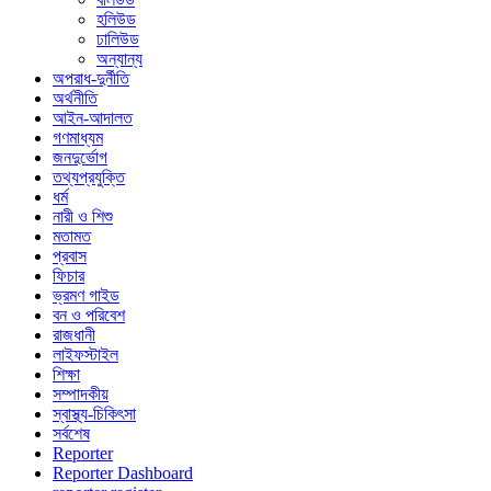
হলিউড
ঢালিউড
অন্যান্য
অপরাধ-দুর্নীতি
অর্থনীতি
আইন-আদালত
গণমাধ্যম
জনদুর্ভোগ
তথ্যপ্রযুক্তি
ধর্ম
নারী ও শিশু
মতামত
প্রবাস
ফিচার
ভ্রমণ গাইড
বন ও পরিবেশ
রাজধানী
লাইফস্টাইল
শিক্ষা
সম্পাদকীয়
স্বাস্থ্য-চিকিৎসা
সর্বশেষ
Reporter
Reporter Dashboard