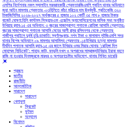
এসপির নির্দেশনায় নকল স্যালাইন সরবরাহকারী গ্রেফতার
জিএমপি পূবাইল থানার অভিযানে
জুয়া আইন মামলায় গ্রেফতার -০৩
হিলিতে কাঁচা মরিচের দাম ঊর্ধ্বমুখী, প্রতিকেজি ৩২০
টাকা
জিসিসির ২০২৬-২০২৭ অর্থবছরের ৫ হাজার ১০২ কোটি ৩৫ লাখ ৮ হাজার টাকার
বাজেট ঘোষণা:
হিলি কাস্টমস সিঅ্যান্ডএফ এজেন্টস অ্যাসোসিয়েশনের মাসিক সভা অনুষ্ঠিত
উখিয়ায় র‍্যাব-১৫ এর অভিযান: ৩ বছরের সাজাপ্রাপ্ত পলাতক রোহিঙ্গা আসামি গ্রেপ্তার
১
বছরের সাজাপ্রাপ্ত পলাতক আসামি মেহের আলী রামুর রসিদনগর থেকে গ্রেফতার ‎
গাজীপুর পূবাইলে দুর্ধর্ষ চুরি-ডাকাতি: স্বর্ণালঙ্কার, নগদ টাকা ও মালামাল লুট
জিএমপি সদর
থানার বিশেষ অভিযানে ০৯ মামলার আসামিসহ গ্রেফতার -১৪
উখিয়ায় হ/ত্যা মামলার
দীর্ঘদিন পলাতক আসামি র‌্যাব-১৫ এর জালে ‎
‎উখিয়ার ওমর মিয়ার ঘোনায় ‘রোহিঙ্গা দিল
মোহাম্মদ সিন্ডিকেট’: পাহাড় কাটা, বনভূমি দখল ও অপরাধের সাম্রাজ্য
উখিয়ায় ইয়াবা বহনে
রাজি না হওয়ায় দিনমজুরকে মারধর ও অপহরণচেষ্টার অভিযোগ, থানায় লিখিত ডায়েরি
প্রচ্ছদ
জাতীয়
রাজনীতি
আন্তর্জাতিক
সারাদেশ
সারাদেশ
খেলাধুলা
ক্রিকেট
ফুটবল
অন্যান্য
বিনোদন
বলিউড