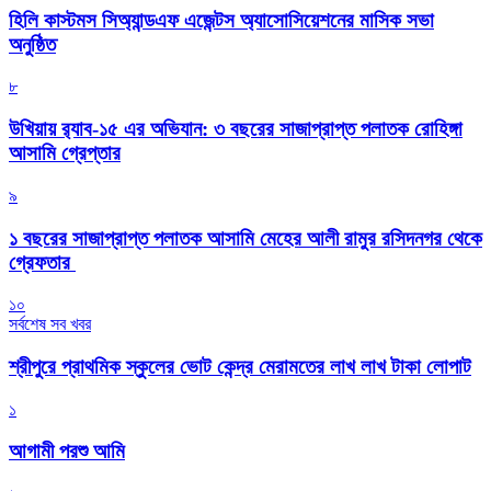
হিলি কাস্টমস সিঅ্যান্ডএফ এজেন্টস অ্যাসোসিয়েশনের মাসিক সভা
অনুষ্ঠিত
৮
উখিয়ায় র‍্যাব-১৫ এর অভিযান: ৩ বছরের সাজাপ্রাপ্ত পলাতক রোহিঙ্গা
আসামি গ্রেপ্তার
৯
১ বছরের সাজাপ্রাপ্ত পলাতক আসামি মেহের আলী রামুর রসিদনগর থেকে
গ্রেফতার ‎
১০
সর্বশেষ সব খবর
শ্রীপুরে প্রাথমিক স্কুলের ভোট কেন্দ্র মেরামতের লাখ লাখ টাকা লোপাট
১
আগামী পরশু আমি