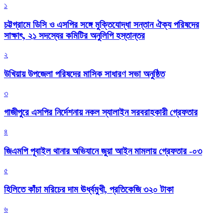
১
চট্টগ্রামে ডিসি ও এসপির সঙ্গে মুক্তিযোদ্ধা সন্তান ঐক্য পরিষদের
সাক্ষাৎ, ২১ সদস্যের কমিটির অনুলিপি হস্তান্তর
২
উখিয়ায় উপজেলা পরিষদের মাসিক সাধারণ সভা অনুষ্ঠিত
৩
গাজীপুরে এসপির নির্দেশনায় নকল স্যালাইন সরবরাহকারী গ্রেফতার
৪
জিএমপি পূবাইল থানার অভিযানে জুয়া আইন মামলায় গ্রেফতার -০৩
৫
হিলিতে কাঁচা মরিচের দাম ঊর্ধ্বমুখী, প্রতিকেজি ৩২০ টাকা
৬