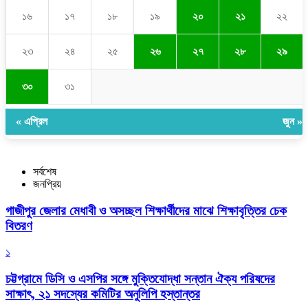
১৬
১৭
১৮
১৯
২০
২১
২২
২৩
২৪
২৫
২৬
২৭
২৮
২৯
৩০
৩১
« এপ্রিল
জুন »
সর্বশেষ
জনপ্রিয়
গাজীপুর জেলার মেধাবী ও অসচ্ছল শিক্ষার্থীদের মাঝে শিক্ষাবৃত্তির চেক
বিতরণ
১
চট্টগ্রামে ডিসি ও এসপির সঙ্গে মুক্তিযোদ্ধা সন্তান ঐক্য পরিষদের
সাক্ষাৎ, ২১ সদস্যের কমিটির অনুলিপি হস্তান্তর