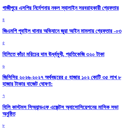
গাজীপুরে এসপির নির্দেশনায় নকল স্যালাইন সরবরাহকারী গ্রেফতার
৪
জিএমপি পূবাইল থানার অভিযানে জুয়া আইন মামলায় গ্রেফতার -০৩
৫
হিলিতে কাঁচা মরিচের দাম ঊর্ধ্বমুখী, প্রতিকেজি ৩২০ টাকা
৬
জিসিসির ২০২৬-২০২৭ অর্থবছরের ৫ হাজার ১০২ কোটি ৩৫ লাখ ৮
হাজার টাকার বাজেট ঘোষণা:
৭
হিলি কাস্টমস সিঅ্যান্ডএফ এজেন্টস অ্যাসোসিয়েশনের মাসিক সভা
অনুষ্ঠিত
৮