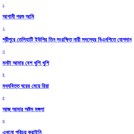
১
আগামী পরশু আমি
২
শ্রীপুরে তেলিহাটি ইউপির তিন সংরক্ষিত নারী সদস্যের বিএনপিতে যোগদান
৩
মনটা আমার বেশ খুশি খুশি
৪
মধ্যবিত্ত ঘরের মেয়ে রিয়া
৫
আজ আমার অষ্টম মঙ্গলা
৬
এখনো পরিচয় করাইনি