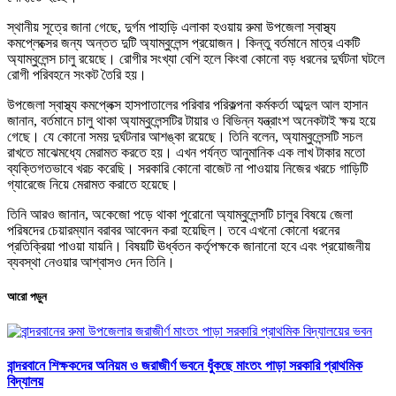
স্থানীয় সূত্রে জানা গেছে, দুর্গম পাহাড়ি এলাকা হওয়ায় রুমা উপজেলা স্বাস্থ্য
কমপ্লেক্সের জন্য অন্তত দুটি অ্যাম্বুলেন্স প্রয়োজন। কিন্তু বর্তমানে মাত্র একটি
অ্যাম্বুলেন্স চালু রয়েছে। রোগীর সংখ্যা বেশি হলে কিংবা কোনো বড় ধরনের দুর্ঘটনা ঘটলে
রোগী পরিবহনে সংকট তৈরি হয়।
উপজেলা স্বাস্থ্য কমপ্লেক্স হাসপাতালের পরিবার পরিকল্পনা কর্মকর্তা আব্দুল আল হাসান
জানান, বর্তমানে চালু থাকা অ্যাম্বুলেন্সটির টায়ার ও বিভিন্ন যন্ত্রাংশ অনেকটাই ক্ষয় হয়ে
গেছে। যে কোনো সময় দুর্ঘটনার আশঙ্কা রয়েছে। তিনি বলেন, অ্যাম্বুলেন্সটি সচল
রাখতে মাঝেমধ্যে মেরামত করতে হয়। এখন পর্যন্ত আনুমানিক এক লাখ টাকার মতো
ব্যক্তিগতভাবে খরচ করেছি। সরকারি কোনো বাজেট না পাওয়ায় নিজের খরচে গাড়িটি
গ্যারেজে নিয়ে মেরামত করাতে হয়েছে।
তিনি আরও জানান, অকেজো পড়ে থাকা পুরোনো অ্যাম্বুলেন্সটি চালুর বিষয়ে জেলা
পরিষদের চেয়ারম্যান বরাবর আবেদন করা হয়েছিল। তবে এখনো কোনো ধরনের
প্রতিক্রিয়া পাওয়া যায়নি। বিষয়টি ঊর্ধ্বতন কর্তৃপক্ষকে জানানো হবে এবং প্রয়োজনীয়
ব্যবস্থা নেওয়ার আশ্বাসও দেন তিনি।
আরো পড়ুন
বান্দরবানে শিক্ষকদের অনিয়ম ও জরাজীর্ণ ভবনে ধুঁকছে মাংতং পাড়া সরকারি প্রাথমিক
বিদ্যালয়