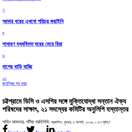
৭
আমার বরের এখনো পরিচয় করাইনি
৮
সাধারণ মধ্যবিত্ত ঘরের মেয়ে রিয়া
৯
বাপের বাড়ি যাচ্ছি
১০
জনপ্রিয় সব খবর
চট্টগ্রামে ডিসি ও এসপির সঙ্গে মুক্তিযোদ্ধা সন্তান ঐক্য
পরিষদের সাক্ষাৎ, ২১ সদস্যের কমিটির অনুলিপি হস্তান্তর
শাহিন আকতার, পটিয়া প্রতিনিধি:
প্রকাশিত: বুধবার, ৫ আগস্ট, ২০২৬, ১:৫৩ পূর্বাহ্ণ