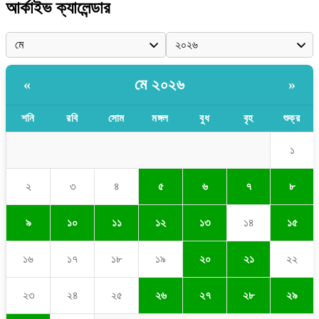
আর্কাইভ ক্যালেন্ডার
মে ২০২৬
«
»
শনি
রবি
সোম
মঙ্গল
বুধ
বৃহ
শুক্র
১
২
৩
৪
৫
৬
৭
৮
৯
১০
১১
১২
১৩
১৪
১৫
১৬
১৭
১৮
১৯
২০
২১
২২
২৩
২৪
২৫
২৬
২৭
২৮
২৯