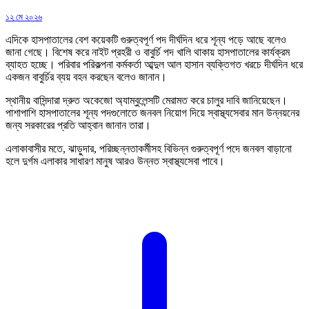
১২ মে ২০২৬
এদিকে হাসপাতালের বেশ কয়েকটি গুরুত্বপূর্ণ পদ দীর্ঘদিন ধরে শূন্য পড়ে আছে বলেও
জানা গেছে। বিশেষ করে নাইট প্রহরী ও বাবুর্চি পদ খালি থাকায় হাসপাতালের কার্যক্রম
ব্যাহত হচ্ছে। পরিবার পরিকল্পনা কর্মকর্তা আব্দুল আল হাসান ব্যক্তিগত খরচে দীর্ঘদিন ধরে
একজন বাবুর্চির ব্যয় বহন করছেন বলেও জানান।
স্থানীয় বাসিন্দারা দ্রুত অকেজো অ্যাম্বুলেন্সটি মেরামত করে চালুর দাবি জানিয়েছেন।
পাশাপাশি হাসপাতালের শূন্য পদগুলোতে জনবল নিয়োগ দিয়ে স্বাস্থ্যসেবার মান উন্নয়নের
জন্য সরকারের প্রতি আহ্বান জানান তারা।
এলাকাবাসীর মতে, ঝাড়ুদার, পরিচ্ছন্নতাকর্মীসহ বিভিন্ন গুরুত্বপূর্ণ পদে জনবল বাড়ানো
হলে দুর্গম এলাকার সাধারণ মানুষ আরও উন্নত স্বাস্থ্যসেবা পাবে।