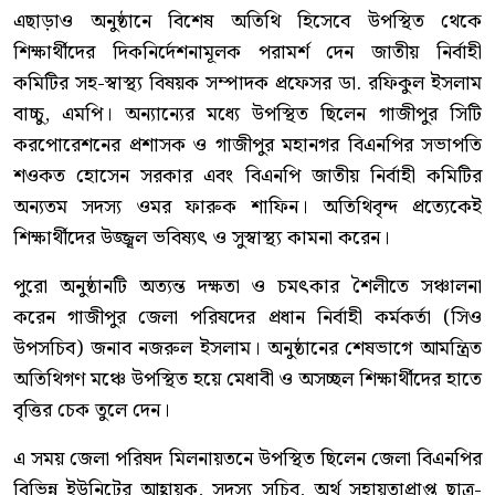
এছাড়াও অনুষ্ঠানে বিশেষ অতিথি হিসেবে উপস্থিত থেকে
শিক্ষার্থীদের দিকনির্দেশনামূলক পরামর্শ দেন জাতীয় নির্বাহী
কমিটির সহ-স্বাস্থ্য বিষয়ক সম্পাদক প্রফেসর ডা. রফিকুল ইসলাম
বাচ্চু, এমপি। অন্যান্যের মধ্যে উপস্থিত ছিলেন গাজীপুর সিটি
করপোরেশনের প্রশাসক ও গাজীপুর মহানগর বিএনপির সভাপতি
শওকত হোসেন সরকার এবং বিএনপি জাতীয় নির্বাহী কমিটির
অন্যতম সদস্য ওমর ফারুক শাফিন। অতিথিবৃন্দ প্রত্যেকেই
শিক্ষার্থীদের উজ্জ্বল ভবিষ্যৎ ও সুস্বাস্থ্য কামনা করেন।
পুরো অনুষ্ঠানটি অত্যন্ত দক্ষতা ও চমৎকার শৈলীতে সঞ্চালনা
করেন গাজীপুর জেলা পরিষদের প্রধান নির্বাহী কর্মকর্তা (সিও
উপসচিব) জনাব নজরুল ইসলাম। অনুষ্ঠানের শেষভাগে আমন্ত্রিত
অতিথিগণ মঞ্চে উপস্থিত হয়ে মেধাবী ও অসচ্ছল শিক্ষার্থীদের হাতে
বৃত্তির চেক তুলে দেন।
এ সময় জেলা পরিষদ মিলনায়তনে উপস্থিত ছিলেন জেলা বিএনপির
বিভিন্ন ইউনিটের আহ্বায়ক, সদস্য সচিব, অর্থ সহায়তাপ্রাপ্ত ছাত্র-