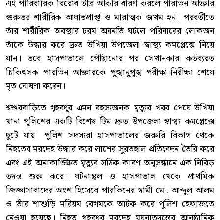
এই পারিবারিক বিরোধ তীব্র আকার ধারণ করলে পারভিন আক্তার
গুরুতর শারীরিক আঘাতপ্রাপ্ত ও মারাত্মক জখম হন। পরবর্তীতে
তাঁর শারীরিক অবস্থার চরম অবনতি ঘটলে পরিবারের লোকজন
তাঁকে উদ্ধার করে দ্রুত উখিয়া উপজেলা স্বাস্থ্য কমপ্লেক্সে নিয়ে
যান। তবে হাসপাতালে পৌঁছানোর পর সেখানকার কর্তব্যরত
চিকিৎসক পারভিন আক্তারকে পুঙ্খানুপুঙ্খ পরীক্ষা-নিরীক্ষা শেষে
মৃত ঘোষণা করেন।
শ্বশুরবাড়িতে গৃহবধূর এমন রহস্যজনক মৃত্যুর খবর পেয়ে উখিয়া
থানা পুলিশের একটি বিশেষ টিম দ্রুত উপজেলা স্বাস্থ্য কমপ্লেক্সে
ছুটে যায়। পুলিশ সদস্যরা হাসপাতালের জরুরি বিভাগ থেকে
নিহতের মরদেহ উদ্ধার করে লাশের সুরতহাল প্রতিবেদন তৈরি করে
এবং এই অনাকাঙ্ক্ষিত মৃত্যুর সঠিক কারণ অনুসন্ধানে এক নিবিড়
তদন্ত শুরু করে। ঘটনাস্থল ও হাসপাতাল থেকে প্রাথমিক
জিজ্ঞাসাবাদের অংশ হিসেবে পারভিনের স্বামী মো. আব্দুল আলম
ও তাঁর শাশুড়ি মরিয়ম বেগমকে আটক করে পুলিশ হেফাজতে
নেওয়া হয়েছে। নিহত গৃহবধূর মরদেহ ময়নাতদন্তের আনুষ্ঠানিক