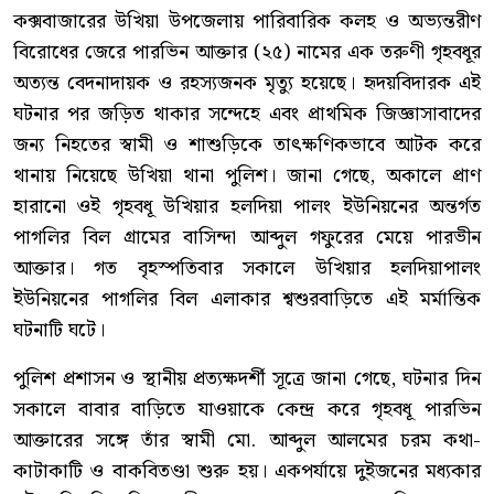
কক্সবাজারের উখিয়া উপজেলায় পারিবারিক কলহ ও অভ্যন্তরীণ
বিরোধের জেরে পারভিন আক্তার (২৫) নামের এক তরুণী গৃহবধূর
অত্যন্ত বেদনাদায়ক ও রহস্যজনক মৃত্যু হয়েছে। হৃদয়বিদারক এই
ঘটনার পর জড়িত থাকার সন্দেহে এবং প্রাথমিক জিজ্ঞাসাবাদের
জন্য নিহতের স্বামী ও শাশুড়িকে তাৎক্ষণিকভাবে আটক করে
থানায় নিয়েছে উখিয়া থানা পুলিশ। জানা গেছে, অকালে প্রাণ
হারানো ওই গৃহবধূ উখিয়ার হলদিয়া পালং ইউনিয়নের অন্তর্গত
পাগলির বিল গ্রামের বাসিন্দা আব্দুল গফুরের মেয়ে পারভীন
আক্তার। গত বৃহস্পতিবার সকালে উখিয়ার হলদিয়াপালং
ইউনিয়নের পাগলির বিল এলাকার শ্বশুরবাড়িতে এই মর্মান্তিক
ঘটনাটি ঘটে।
পুলিশ প্রশাসন ও স্থানীয় প্রত্যক্ষদর্শী সূত্রে জানা গেছে, ঘটনার দিন
সকালে বাবার বাড়িতে যাওয়াকে কেন্দ্র করে গৃহবধূ পারভিন
আক্তারের সঙ্গে তাঁর স্বামী মো. আব্দুল আলমের চরম কথা-
কাটাকাটি ও বাকবিতণ্ডা শুরু হয়। একপর্যায়ে দুইজনের মধ্যকার