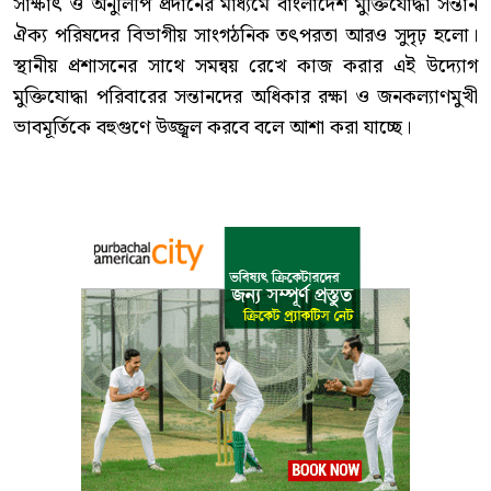
সাক্ষাৎ ও অনুলিপি প্রদানের মাধ্যমে বাংলাদেশ মুক্তিযোদ্ধা সন্তান
ঐক্য পরিষদের বিভাগীয় সাংগঠনিক তৎপরতা আরও সুদৃঢ় হলো।
স্থানীয় প্রশাসনের সাথে সমন্বয় রেখে কাজ করার এই উদ্যোগ
মুক্তিযোদ্ধা পরিবারের সন্তানদের অধিকার রক্ষা ও জনকল্যাণমুখী
ভাবমূর্তিকে বহুগুণে উজ্জ্বল করবে বলে আশা করা যাচ্ছে।