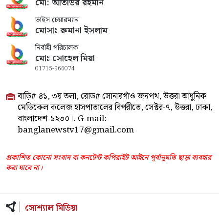
মো: আতাউর রহমান
ভাইস চেয়ারম্যান
মোসাঃ রুমানা ইসলাম
নির্বাহী পরিচালক
মোঃ সোহেল মিয়া
01715-966074
বাড়ি# ৪১, ৩য় তলা, রোড# সোনারগাঁও জনপথ, উত্তরা আধুনিক
মেডিকেল কলেজ হাসপাতালের বিপরীতে, সেক্টর-৭, উত্তরা, ঢাকা,
বাংলাদেশ-১২৩০।. G-mail:
banglanewstv17@gmail.com
প্রকাশিত কোনো সংবাদ বা কনটেন্ট কপিরাইট আইনে পূর্বানুমতি ছাড়া ব্যবহার
করা যাবে না।
সোশ্যাল মিডিয়া