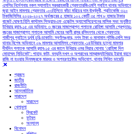
এসপির নির্দেশনায় নকল স্যালাইন সরবরাহকারী গ্রেফতার
জিএমপি পূবাইল থানার অভিযানে
জুয়া আইন মামলায় গ্রেফতার -০৩
হিলিতে কাঁচা মরিচের দাম ঊর্ধ্বমুখী, প্রতিকেজি ৩২০
টাকা
জিসিসির ২০২৬-২০২৭ অর্থবছরের ৫ হাজার ১০২ কোটি ৩৫ লাখ ৮ হাজার টাকার
বাজেট ঘোষণা:
হিলি কাস্টমস সিঅ্যান্ডএফ এজেন্টস অ্যাসোসিয়েশনের মাসিক সভা অনুষ্ঠিত
উখিয়ায় র‍্যাব-১৫ এর অভিযান: ৩ বছরের সাজাপ্রাপ্ত পলাতক রোহিঙ্গা আসামি গ্রেপ্তার
১
বছরের সাজাপ্রাপ্ত পলাতক আসামি মেহের আলী রামুর রসিদনগর থেকে গ্রেফতার ‎
গাজীপুর পূবাইলে দুর্ধর্ষ চুরি-ডাকাতি: স্বর্ণালঙ্কার, নগদ টাকা ও মালামাল লুট
জিএমপি সদর
থানার বিশেষ অভিযানে ০৯ মামলার আসামিসহ গ্রেফতার -১৪
উখিয়ায় হ/ত্যা মামলার
দীর্ঘদিন পলাতক আসামি র‌্যাব-১৫ এর জালে ‎
‎উখিয়ার ওমর মিয়ার ঘোনায় ‘রোহিঙ্গা দিল
মোহাম্মদ সিন্ডিকেট’: পাহাড় কাটা, বনভূমি দখল ও অপরাধের সাম্রাজ্য
উখিয়ায় ইয়াবা বহনে
রাজি না হওয়ায় দিনমজুরকে মারধর ও অপহরণচেষ্টার অভিযোগ, থানায় লিখিত ডায়েরি
প্রচ্ছদ
জাতীয়
রাজনীতি
আন্তর্জাতিক
সারাদেশ
সারাদেশ
খেলাধুলা
ক্রিকেট
ফুটবল
অন্যান্য
বিনোদন
বলিউড