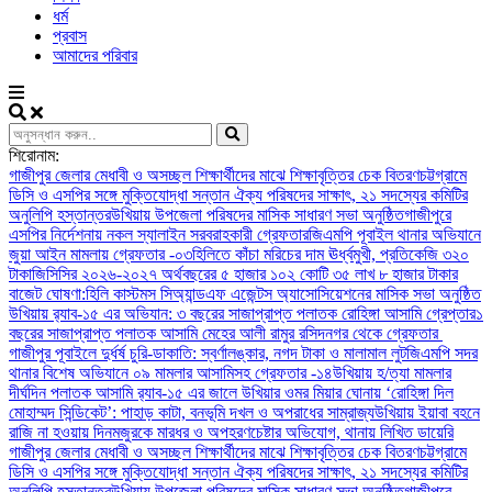
ধর্ম
প্রবাস
আমাদের পরিবার
শিরোনাম:
গাজীপুর জেলার মেধাবী ও অসচ্ছল শিক্ষার্থীদের মাঝে শিক্ষাবৃত্তির চেক বিতরণ
চট্টগ্রামে
ডিসি ও এসপির সঙ্গে মুক্তিযোদ্ধা সন্তান ঐক্য পরিষদের সাক্ষাৎ, ২১ সদস্যের কমিটির
অনুলিপি হস্তান্তর
উখিয়ায় উপজেলা পরিষদের মাসিক সাধারণ সভা অনুষ্ঠিত
গাজীপুরে
এসপির নির্দেশনায় নকল স্যালাইন সরবরাহকারী গ্রেফতার
জিএমপি পূবাইল থানার অভিযানে
জুয়া আইন মামলায় গ্রেফতার -০৩
হিলিতে কাঁচা মরিচের দাম ঊর্ধ্বমুখী, প্রতিকেজি ৩২০
টাকা
জিসিসির ২০২৬-২০২৭ অর্থবছরের ৫ হাজার ১০২ কোটি ৩৫ লাখ ৮ হাজার টাকার
বাজেট ঘোষণা:
হিলি কাস্টমস সিঅ্যান্ডএফ এজেন্টস অ্যাসোসিয়েশনের মাসিক সভা অনুষ্ঠিত
উখিয়ায় র‍্যাব-১৫ এর অভিযান: ৩ বছরের সাজাপ্রাপ্ত পলাতক রোহিঙ্গা আসামি গ্রেপ্তার
১
বছরের সাজাপ্রাপ্ত পলাতক আসামি মেহের আলী রামুর রসিদনগর থেকে গ্রেফতার ‎
গাজীপুর পূবাইলে দুর্ধর্ষ চুরি-ডাকাতি: স্বর্ণালঙ্কার, নগদ টাকা ও মালামাল লুট
জিএমপি সদর
থানার বিশেষ অভিযানে ০৯ মামলার আসামিসহ গ্রেফতার -১৪
উখিয়ায় হ/ত্যা মামলার
দীর্ঘদিন পলাতক আসামি র‌্যাব-১৫ এর জালে ‎
‎উখিয়ার ওমর মিয়ার ঘোনায় ‘রোহিঙ্গা দিল
মোহাম্মদ সিন্ডিকেট’: পাহাড় কাটা, বনভূমি দখল ও অপরাধের সাম্রাজ্য
উখিয়ায় ইয়াবা বহনে
রাজি না হওয়ায় দিনমজুরকে মারধর ও অপহরণচেষ্টার অভিযোগ, থানায় লিখিত ডায়েরি
গাজীপুর জেলার মেধাবী ও অসচ্ছল শিক্ষার্থীদের মাঝে শিক্ষাবৃত্তির চেক বিতরণ
চট্টগ্রামে
ডিসি ও এসপির সঙ্গে মুক্তিযোদ্ধা সন্তান ঐক্য পরিষদের সাক্ষাৎ, ২১ সদস্যের কমিটির
অনুলিপি হস্তান্তর
উখিয়ায় উপজেলা পরিষদের মাসিক সাধারণ সভা অনুষ্ঠিত
গাজীপুরে