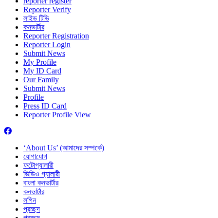
reporter register
Reporter Verify
লাইভ টিভি
কনভার্টার
Reporter Registration
Reporter Login
Submit News
My Profile
My ID Card
Our Family
Submit News
Profile
Press ID Card
Reporter Profile View
‘About Us’ (আমাদের সম্পর্কে)
যোগাযোগ
ফটোগ্যালারী
ভিডিও গ্যালারী
বাংলা কনভার্টার
কনভার্টার
লগিন
প্রচ্ছদ
প্রচ্ছদ