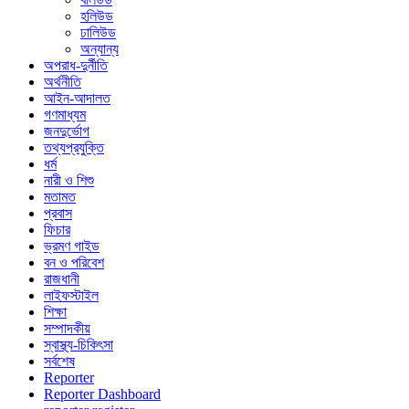
হলিউড
ঢালিউড
অন্যান্য
অপরাধ-দুর্নীতি
অর্থনীতি
আইন-আদালত
গণমাধ্যম
জনদুর্ভোগ
তথ্যপ্রযুক্তি
ধর্ম
নারী ও শিশু
মতামত
প্রবাস
ফিচার
ভ্রমণ গাইড
বন ও পরিবেশ
রাজধানী
লাইফস্টাইল
শিক্ষা
সম্পাদকীয়
স্বাস্থ্য-চিকিৎসা
সর্বশেষ
Reporter
Reporter Dashboard