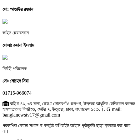
মো: আতাউর রহমান
ভাইস চেয়ারম্যান
মোসাঃ রুমানা ইসলাম
নির্বাহী পরিচালক
মোঃ সোহেল মিয়া
01715-966074
বাড়ি# ৪১, ৩য় তলা, রোড# সোনারগাঁও জনপথ, উত্তরা আধুনিক মেডিকেল কলেজ
হাসপাতালের বিপরীতে, সেক্টর-৭, উত্তরা, ঢাকা, বাংলাদেশ-১২৩০।. G-mail:
banglanewstv17@gmail.com
প্রকাশিত কোনো সংবাদ বা কনটেন্ট কপিরাইট আইনে পূর্বানুমতি ছাড়া ব্যবহার করা যাবে
না।