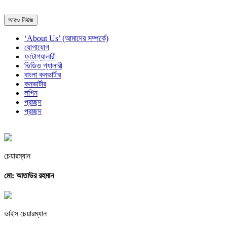
আরও নিউজ
‘About Us’ (আমাদের সম্পর্কে)
যোগাযোগ
ফটোগ্যালারী
ভিডিও গ্যালারী
বাংলা কনভার্টার
কনভার্টার
লগিন
প্রচ্ছদ
প্রচ্ছদ
চেয়ারম্যান
মো: আতাউর রহমান
ভাইস চেয়ারম্যান