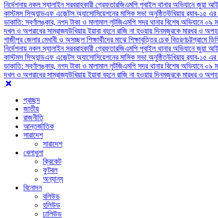
নির্দেশনায় নকল স্যালাইন সরবরাহকারী গ্রেফতার
জিএমপি পূবাইল থানার অভিযানে জুয়া আই
কাস্টমস সিঅ্যান্ডএফ এজেন্টস অ্যাসোসিয়েশনের মাসিক সভা অনুষ্ঠিত
উখিয়ায় র‍্যাব-১৫ এর
ডাকাতি: স্বর্ণালঙ্কার, নগদ টাকা ও মালামাল লুট
জিএমপি সদর থানার বিশেষ অভিযানে ০৯ ম
দখল ও অপরাধের সাম্রাজ্য
উখিয়ায় ইয়াবা বহনে রাজি না হওয়ায় দিনমজুরকে মারধর ও অপহর
গাজীপুর জেলার মেধাবী ও অসচ্ছল শিক্ষার্থীদের মাঝে শিক্ষাবৃত্তির চেক বিতরণ
চট্টগ্রামে ড
নির্দেশনায় নকল স্যালাইন সরবরাহকারী গ্রেফতার
জিএমপি পূবাইল থানার অভিযানে জুয়া আই
কাস্টমস সিঅ্যান্ডএফ এজেন্টস অ্যাসোসিয়েশনের মাসিক সভা অনুষ্ঠিত
উখিয়ায় র‍্যাব-১৫ এর
ডাকাতি: স্বর্ণালঙ্কার, নগদ টাকা ও মালামাল লুট
জিএমপি সদর থানার বিশেষ অভিযানে ০৯ ম
দখল ও অপরাধের সাম্রাজ্য
উখিয়ায় ইয়াবা বহনে রাজি না হওয়ায় দিনমজুরকে মারধর ও অপহর
প্রচ্ছদ
জাতীয়
রাজনীতি
আন্তর্জাতিক
সারাদেশ
সারাদেশ
খেলাধুলা
ক্রিকেট
ফুটবল
অন্যান্য
বিনোদন
বলিউড
হলিউড
ঢালিউড