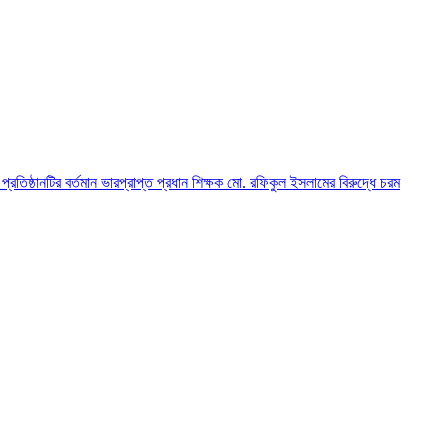
্রতিষ্ঠানটির বর্তমান ভারপ্রাপ্ত প্রধান শিক্ষক মো. রফিকুল ইসলামের বিরুদ্ধে চরম