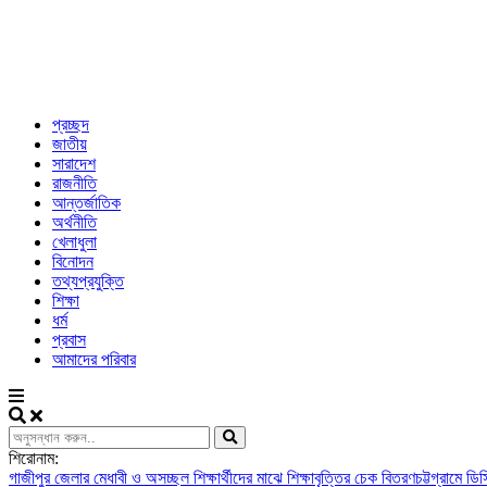
প্রচ্ছদ
জাতীয়
সারাদেশ
রাজনীতি
আন্তর্জাতিক
অর্থনীতি
খেলাধুলা
বিনোদন
তথ্যপ্রযুক্তি
শিক্ষা
ধর্ম
প্রবাস
আমাদের পরিবার
শিরোনাম:
গাজীপুর জেলার মেধাবী ও অসচ্ছল শিক্ষার্থীদের মাঝে শিক্ষাবৃত্তির চেক বিতরণ
চট্টগ্রামে ড