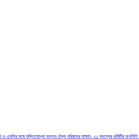
িসি ও এসপির সঙ্গে মুক্তিযোদ্ধা সন্তান ঐক্য পরিষদের সাক্ষাৎ, ২১ সদস্যের কমিটির অনুলিপি