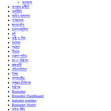
অন্যান্য
অপরাধ-দুর্নীতি
অর্থনীতি
আইন-আদালত
গণমাধ্যম
জনদুর্ভোগ
তথ্যপ্রযুক্তি
ধর্ম
নারী ও শিশু
মতামত
প্রবাস
ফিচার
ভ্রমণ গাইড
বন ও পরিবেশ
রাজধানী
লাইফস্টাইল
শিক্ষা
সম্পাদকীয়
স্বাস্থ্য-চিকিৎসা
সর্বশেষ
Reporter
Reporter Dashboard
reporter register
Reporter Verify
লাইভ টিভি