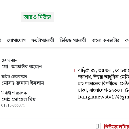
আরও নিউজ
)
যোগাযোগ
ফটোগ্যালারী
ভিডিও গ্যালারী
বাংলা কনভার্টার
কন
চেয়ারম্যান
মো: আতাউর রহমান
বাড়ি# ৪১, ৩য় তলা, রোড# 
জনপথ, উত্তরা আধুনিক ম
ভাইস চেয়ারম্যান
মোসাঃ রুমানা ইসলাম
হাসপাতালের বিপরীতে, সেক্টর
ঢাকা, বাংলাদেশ-১২৩০।. G
নির্বাহী পরিচালক
banglanewstv17@gm
মোঃ সোহেল মিয়া
01715-966074
নিউজলেটা