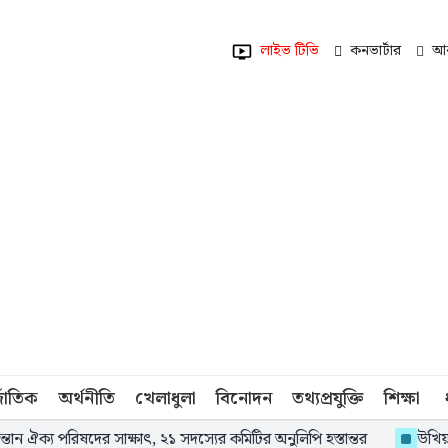
লাইভ টিভি
কনভার্টার
আর
্জাতিক
অর্থনীতি
খেলাধুলা
বিনোদন
তথ্যপ্রযুক্তি
শিক্ষা
তান ঐক্য পরিষদের সাক্ষাৎ, ২১ সদস্যের কমিটির অনুলিপি হস্তান্তর
উখিয়ায় 