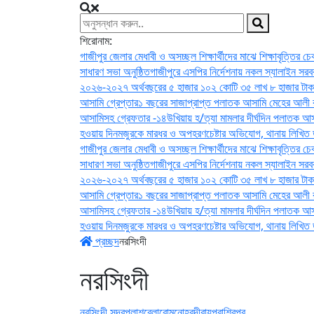
শিরোনাম:
গাজীপুর জেলার মেধাবী ও অসচ্ছল শিক্ষার্থীদের মাঝে শিক্ষাবৃত্তির চ
সাধারণ সভা অনুষ্ঠিত
গাজীপুরে এসপির নির্দেশনায় নকল স্যালাইন সরব
২০২৬-২০২৭ অর্থবছরের ৫ হাজার ১০২ কোটি ৩৫ লাখ ৮ হাজার টাকা
আসামি গ্রেপ্তার
১ বছরের সাজাপ্রাপ্ত পলাতক আসামি মেহের আলী র
আসামিসহ গ্রেফতার -১৪
উখিয়ায় হ/ত্যা মামলার দীর্ঘদিন পলাতক আস
হওয়ায় দিনমজুরকে মারধর ও অপহরণচেষ্টার অভিযোগ, থানায় লিখিত 
গাজীপুর জেলার মেধাবী ও অসচ্ছল শিক্ষার্থীদের মাঝে শিক্ষাবৃত্তির চ
সাধারণ সভা অনুষ্ঠিত
গাজীপুরে এসপির নির্দেশনায় নকল স্যালাইন সরব
২০২৬-২০২৭ অর্থবছরের ৫ হাজার ১০২ কোটি ৩৫ লাখ ৮ হাজার টাকা
আসামি গ্রেপ্তার
১ বছরের সাজাপ্রাপ্ত পলাতক আসামি মেহের আলী র
আসামিসহ গ্রেফতার -১৪
উখিয়ায় হ/ত্যা মামলার দীর্ঘদিন পলাতক আস
হওয়ায় দিনমজুরকে মারধর ও অপহরণচেষ্টার অভিযোগ, থানায় লিখিত 
প্রচ্ছদ
নরসিংদী
নরসিংদী
নরসিংদী সদর
পলাশ
বেলাবো
মনোহরদী
রায়পুরা
শিবপুর