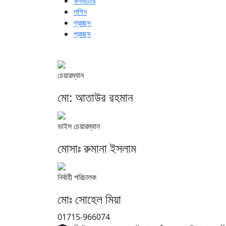
কনভার্টার
লগিন
প্রচ্ছদ
প্রচ্ছদ
চেয়ারম্যান
মো: আতাউর রহমান
ভাইস চেয়ারম্যান
মোসাঃ রুমানা ইসলাম
নির্বাহী পরিচালক
মোঃ সোহেল মিয়া
01715-966074