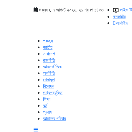
শুক্রবার, ৭ আগস্ট ২০২৬, ২১ শ্রাবণ ১৪৩৩
লাইভ ট
কনভার্টার
আর্কাইভ
প্রচ্ছদ
জাতীয়
সারাদেশ
রাজনীতি
আন্তর্জাতিক
অর্থনীতি
খেলাধুলা
বিনোদন
তথ্যপ্রযুক্তি
শিক্ষা
ধর্ম
প্রবাস
আমাদের পরিবার