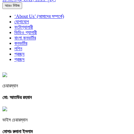
আরও নিউজ
‘About Us’ (আমাদের সম্পর্কে)
যোগাযোগ
ফটোগ্যালারী
ভিডিও গ্যালারী
বাংলা কনভার্টার
কনভার্টার
লগিন
প্রচ্ছদ
প্রচ্ছদ
চেয়ারম্যান
মো: আতাউর রহমান
ভাইস চেয়ারম্যান
মোসাঃ রুমানা ইসলাম