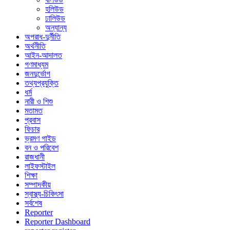
হলিউড
ঢালিউড
অন্যান্য
অপরাধ-দুর্নীতি
অর্থনীতি
আইন-আদালত
গণমাধ্যম
জনদুর্ভোগ
তথ্যপ্রযুক্তি
ধর্ম
নারী ও শিশু
মতামত
প্রবাস
ফিচার
ভ্রমণ গাইড
বন ও পরিবেশ
রাজধানী
লাইফস্টাইল
শিক্ষা
সম্পাদকীয়
স্বাস্থ্য-চিকিৎসা
সর্বশেষ
Reporter
Reporter Dashboard