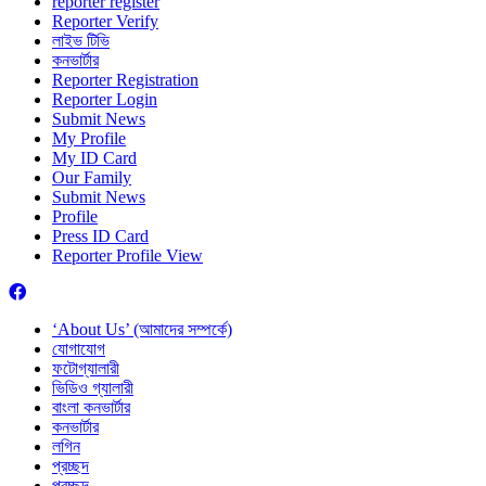
reporter register
Reporter Verify
লাইভ টিভি
কনভার্টার
Reporter Registration
Reporter Login
Submit News
My Profile
My ID Card
Our Family
Submit News
Profile
Press ID Card
Reporter Profile View
‘About Us’ (আমাদের সম্পর্কে)
যোগাযোগ
ফটোগ্যালারী
ভিডিও গ্যালারী
বাংলা কনভার্টার
কনভার্টার
লগিন
প্রচ্ছদ
প্রচ্ছদ