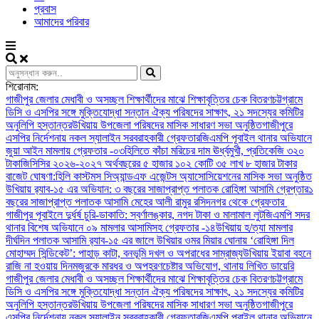
প্রবাস
আমাদের পরিবার
শিরোনাম:
গাজীপুর জেলার মেধাবী ও অসচ্ছল শিক্ষার্থীদের মাঝে শিক্ষাবৃত্তির চেক বিতরণ
চট্টগ্রামে
ডিসি ও এসপির সঙ্গে মুক্তিযোদ্ধা সন্তান ঐক্য পরিষদের সাক্ষাৎ, ২১ সদস্যের কমিটির
অনুলিপি হস্তান্তর
উখিয়ায় উপজেলা পরিষদের মাসিক সাধারণ সভা অনুষ্ঠিত
গাজীপুরে
এসপির নির্দেশনায় নকল স্যালাইন সরবরাহকারী গ্রেফতার
জিএমপি পূবাইল থানার অভিযানে
জুয়া আইন মামলায় গ্রেফতার -০৩
হিলিতে কাঁচা মরিচের দাম ঊর্ধ্বমুখী, প্রতিকেজি ৩২০
টাকা
জিসিসির ২০২৬-২০২৭ অর্থবছরের ৫ হাজার ১০২ কোটি ৩৫ লাখ ৮ হাজার টাকার
বাজেট ঘোষণা:
হিলি কাস্টমস সিঅ্যান্ডএফ এজেন্টস অ্যাসোসিয়েশনের মাসিক সভা অনুষ্ঠিত
উখিয়ায় র‍্যাব-১৫ এর অভিযান: ৩ বছরের সাজাপ্রাপ্ত পলাতক রোহিঙ্গা আসামি গ্রেপ্তার
১
বছরের সাজাপ্রাপ্ত পলাতক আসামি মেহের আলী রামুর রসিদনগর থেকে গ্রেফতার ‎
গাজীপুর পূবাইলে দুর্ধর্ষ চুরি-ডাকাতি: স্বর্ণালঙ্কার, নগদ টাকা ও মালামাল লুট
জিএমপি সদর
থানার বিশেষ অভিযানে ০৯ মামলার আসামিসহ গ্রেফতার -১৪
উখিয়ায় হ/ত্যা মামলার
দীর্ঘদিন পলাতক আসামি র‌্যাব-১৫ এর জালে ‎
‎উখিয়ার ওমর মিয়ার ঘোনায় ‘রোহিঙ্গা দিল
মোহাম্মদ সিন্ডিকেট’: পাহাড় কাটা, বনভূমি দখল ও অপরাধের সাম্রাজ্য
উখিয়ায় ইয়াবা বহনে
রাজি না হওয়ায় দিনমজুরকে মারধর ও অপহরণচেষ্টার অভিযোগ, থানায় লিখিত ডায়েরি
গাজীপুর জেলার মেধাবী ও অসচ্ছল শিক্ষার্থীদের মাঝে শিক্ষাবৃত্তির চেক বিতরণ
চট্টগ্রামে
ডিসি ও এসপির সঙ্গে মুক্তিযোদ্ধা সন্তান ঐক্য পরিষদের সাক্ষাৎ, ২১ সদস্যের কমিটির
অনুলিপি হস্তান্তর
উখিয়ায় উপজেলা পরিষদের মাসিক সাধারণ সভা অনুষ্ঠিত
গাজীপুরে
এসপির নির্দেশনায় নকল স্যালাইন সরবরাহকারী গ্রেফতার
জিএমপি পূবাইল থানার অভিযানে