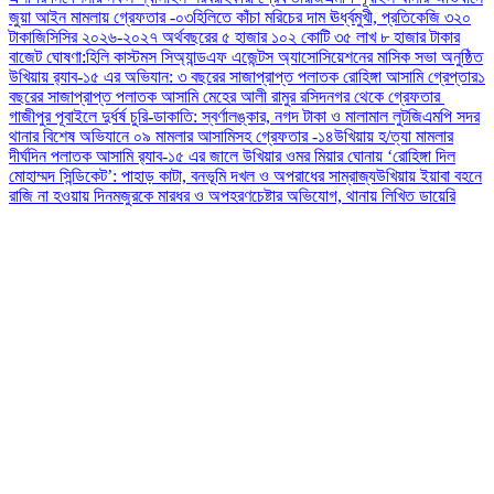
জুয়া আইন মামলায় গ্রেফতার -০৩
হিলিতে কাঁচা মরিচের দাম ঊর্ধ্বমুখী, প্রতিকেজি ৩২০
টাকা
জিসিসির ২০২৬-২০২৭ অর্থবছরের ৫ হাজার ১০২ কোটি ৩৫ লাখ ৮ হাজার টাকার
বাজেট ঘোষণা:
হিলি কাস্টমস সিঅ্যান্ডএফ এজেন্টস অ্যাসোসিয়েশনের মাসিক সভা অনুষ্ঠিত
উখিয়ায় র‍্যাব-১৫ এর অভিযান: ৩ বছরের সাজাপ্রাপ্ত পলাতক রোহিঙ্গা আসামি গ্রেপ্তার
১
বছরের সাজাপ্রাপ্ত পলাতক আসামি মেহের আলী রামুর রসিদনগর থেকে গ্রেফতার ‎
গাজীপুর পূবাইলে দুর্ধর্ষ চুরি-ডাকাতি: স্বর্ণালঙ্কার, নগদ টাকা ও মালামাল লুট
জিএমপি সদর
থানার বিশেষ অভিযানে ০৯ মামলার আসামিসহ গ্রেফতার -১৪
উখিয়ায় হ/ত্যা মামলার
দীর্ঘদিন পলাতক আসামি র‌্যাব-১৫ এর জালে ‎
‎উখিয়ার ওমর মিয়ার ঘোনায় ‘রোহিঙ্গা দিল
মোহাম্মদ সিন্ডিকেট’: পাহাড় কাটা, বনভূমি দখল ও অপরাধের সাম্রাজ্য
উখিয়ায় ইয়াবা বহনে
রাজি না হওয়ায় দিনমজুরকে মারধর ও অপহরণচেষ্টার অভিযোগ, থানায় লিখিত ডায়েরি