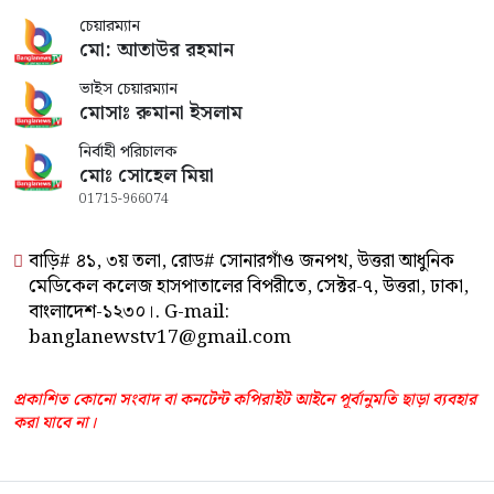
চেয়ারম্যান
মো: আতাউর রহমান
ভাইস চেয়ারম্যান
মোসাঃ রুমানা ইসলাম
নির্বাহী পরিচালক
মোঃ সোহেল মিয়া
01715-966074
বাড়ি# ৪১, ৩য় তলা, রোড# সোনারগাঁও জনপথ, উত্তরা আধুনিক
মেডিকেল কলেজ হাসপাতালের বিপরীতে, সেক্টর-৭, উত্তরা, ঢাকা,
বাংলাদেশ-১২৩০।. G-mail:
banglanewstv17@gmail.com
প্রকাশিত কোনো সংবাদ বা কনটেন্ট কপিরাইট আইনে পূর্বানুমতি ছাড়া ব্যবহার
করা যাবে না।