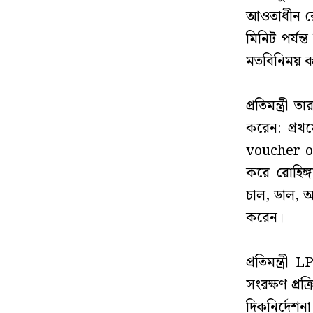
আওতাধীন রোহি
মিনিট পর্যন্
মতবিনিময় 
‎প্রতিমন্ত্র
করেন: প্রথ
voucher out
করে রোহিঙ্গ
চাল, ডাল, আ
করেন।
‎প্রতিমন্ত্র
সংরক্ষণ প্রক
দিকনির্দেশনা