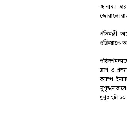
জানান। তারা
জোরালো রা
‎প্রতিমন্ত্
প্রক্রিয়াকে 
‎পরিদর্শনকালে 
ত্রাণ ও প্রত
ক্যাম্প ইনচ
সুশৃঙ্খলভাব
দুপুর ২টা ১০