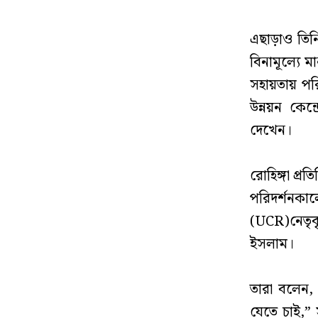
‎এছাড়াও তি
বিনামূল্যে 
সহায়তায় পরি
উন্নয়ন কেন্দ
দেখেন।
‎রোহিঙ্গা প্
‎পরিদর্শনকা
(UCR)নেতৃবৃ
ইসলাম।
‎তারা বলেন
যেতে চাই,” স