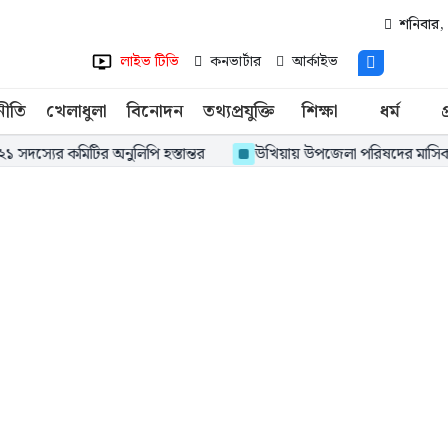
শনিবার,
লাইভ টিভি
কনভার্টার
আর্কাইভ
নীতি
খেলাধুলা
বিনোদন
তথ্যপ্রযুক্তি
শিক্ষা
ধর্ম
প
র কমিটির অনুলিপি হস্তান্তর
উখিয়ায় উপজেলা পরিষদের মাসিক সাধারণ সভ