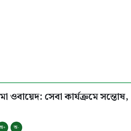
রী শামা ওবায়েদ: সেবা কার্যক্রমে সন্তো
অ+
অ-