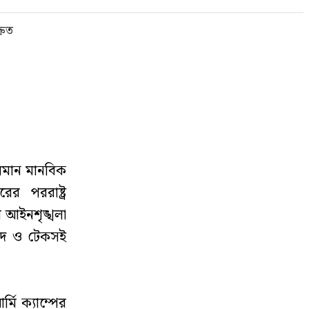
চলমান মানবিক
ের পররাষ্ট্র
ের আইনশৃঙ্খলা
াপদ ও টেকসই
মি ক্যাম্পের