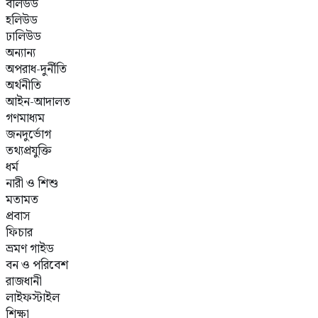
বলিউড
হলিউড
ঢালিউড
অন্যান্য
অপরাধ-দুর্নীতি
অর্থনীতি
আইন-আদালত
গণমাধ্যম
জনদুর্ভোগ
তথ্যপ্রযুক্তি
ধর্ম
নারী ও শিশু
মতামত
প্রবাস
ফিচার
ভ্রমণ গাইড
বন ও পরিবেশ
রাজধানী
লাইফস্টাইল
শিক্ষা