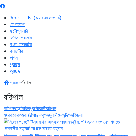
‘About Us’ (আমাদের সম্পর্কে)
যোগাযোগ
ফটোগ্যালারী
ভিডিও গ্যালারী
বাংলা কনভার্টার
কনভার্টার
লগিন
প্রচ্ছদ
প্রচ্ছদ
প্রচ্ছদ
বরিশাল
বরিশাল
আগৈলঝাড়া
উজিরপুর
গৌরনদী
বরিশাল
সদর
বাকেরগঞ্জ
বানারীপাড়া
বাবুগঞ্জ
মুলাদী
মেহেন্দিগঞ্জ
হিজলা