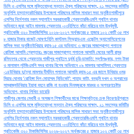
ডিসি ও এসপির সঙ্গে মুক্তিযোদ্ধা সন্তান ঐক্য পরিষদের সাক্ষাৎ, ২১ সদস্যের কমিটির
অনুলিপি হস্তান্তর
উখিয়ায় উপজেলা পরিষদের মাসিক সাধারণ সভা অনুষ্ঠিত
গাজীপুরে
এসপির নির্দেশনায় নকল স্যালাইন সরবরাহকারী গ্রেফতার
জিএমপি পূবাইল থানার
অভিযানে জুয়া আইন মামলায় গ্রেফতার -০৩
হিলিতে কাঁচা মরিচের দাম ঊর্ধ্বমুখী,
প্রতিকেজি ৩২০ টাকা
জিসিসির ২০২৬-২০২৭ অর্থবছরের ৫ হাজার ১০২ কোটি ৩৫ লাখ
৮ হাজার টাকার বাজেট ঘোষণা:
হিলি কাস্টমস সিঅ্যান্ডএফ এজেন্টস অ্যাসোসিয়েশনের
মাসিক সভা অনুষ্ঠিত
উখিয়ায় র‍্যাব-১৫ এর অভিযান: ৩ বছরের সাজাপ্রাপ্ত পলাতক
রোহিঙ্গা আসামি গ্রেপ্তার
১ বছরের সাজাপ্রাপ্ত পলাতক আসামি মেহের আলী রামুর
রসিদনগর থেকে গ্রেফতার ‎
গাজীপুর পূবাইলে দুর্ধর্ষ চুরি-ডাকাতি: স্বর্ণালঙ্কার, নগদ টাকা
ও মালামাল লুট
জিএমপি সদর থানার বিশেষ অভিযানে ০৯ মামলার আসামিসহ গ্রেফতার
-১৪
উখিয়ায় হ/ত্যা মামলার দীর্ঘদিন পলাতক আসামি র‌্যাব-১৫ এর জালে ‎
‎উখিয়ার ওমর
মিয়ার ঘোনায় ‘রোহিঙ্গা দিল মোহাম্মদ সিন্ডিকেট’: পাহাড় কাটা, বনভূমি দখল ও অপরাধের
সাম্রাজ্য
উখিয়ায় ইয়াবা বহনে রাজি না হওয়ায় দিনমজুরকে মারধর ও অপহরণচেষ্টার
অভিযোগ, থানায় লিখিত ডায়েরি
গাজীপুর জেলার মেধাবী ও অসচ্ছল শিক্ষার্থীদের মাঝে শিক্ষাবৃত্তির চেক বিতরণ
চট্টগ্রামে
ডিসি ও এসপির সঙ্গে মুক্তিযোদ্ধা সন্তান ঐক্য পরিষদের সাক্ষাৎ, ২১ সদস্যের কমিটির
অনুলিপি হস্তান্তর
উখিয়ায় উপজেলা পরিষদের মাসিক সাধারণ সভা অনুষ্ঠিত
গাজীপুরে
এসপির নির্দেশনায় নকল স্যালাইন সরবরাহকারী গ্রেফতার
জিএমপি পূবাইল থানার
অভিযানে জুয়া আইন মামলায় গ্রেফতার -০৩
হিলিতে কাঁচা মরিচের দাম ঊর্ধ্বমুখী,
প্রতিকেজি ৩২০ টাকা
জিসিসির ২০২৬-২০২৭ অর্থবছরের ৫ হাজার ১০২ কোটি ৩৫ লাখ