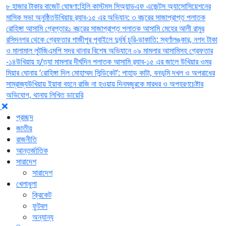
৮ হাজার টাকার বাজেট ঘোষণা:
হিলি কাস্টমস সিঅ্যান্ডএফ এজেন্টস অ্যাসোসিয়েশনের
মাসিক সভা অনুষ্ঠিত
উখিয়ায় র‍্যাব-১৫ এর অভিযান: ৩ বছরের সাজাপ্রাপ্ত পলাতক
রোহিঙ্গা আসামি গ্রেপ্তার
১ বছরের সাজাপ্রাপ্ত পলাতক আসামি মেহের আলী রামুর
রসিদনগর থেকে গ্রেফতার ‎
গাজীপুর পূবাইলে দুর্ধর্ষ চুরি-ডাকাতি: স্বর্ণালঙ্কার, নগদ টাকা
ও মালামাল লুট
জিএমপি সদর থানার বিশেষ অভিযানে ০৯ মামলার আসামিসহ গ্রেফতার
-১৪
উখিয়ায় হ/ত্যা মামলার দীর্ঘদিন পলাতক আসামি র‌্যাব-১৫ এর জালে ‎
‎উখিয়ার ওমর
মিয়ার ঘোনায় ‘রোহিঙ্গা দিল মোহাম্মদ সিন্ডিকেট’: পাহাড় কাটা, বনভূমি দখল ও অপরাধের
সাম্রাজ্য
উখিয়ায় ইয়াবা বহনে রাজি না হওয়ায় দিনমজুরকে মারধর ও অপহরণচেষ্টার
অভিযোগ, থানায় লিখিত ডায়েরি
প্রচ্ছদ
জাতীয়
রাজনীতি
আন্তর্জাতিক
সারাদেশ
সারাদেশ
খেলাধুলা
ক্রিকেট
ফুটবল
অন্যান্য