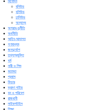
বিনোদন
বলিউড
হলিউড
ঢালিউড
অন্যান্য
অপরাধ-দুর্নীতি
অর্থনীতি
আইন-আদালত
গণমাধ্যম
জনদুর্ভোগ
তথ্যপ্রযুক্তি
ধর্ম
নারী ও শিশু
মতামত
প্রবাস
ফিচার
ভ্রমণ গাইড
বন ও পরিবেশ
রাজধানী
লাইফস্টাইল
শিক্ষা