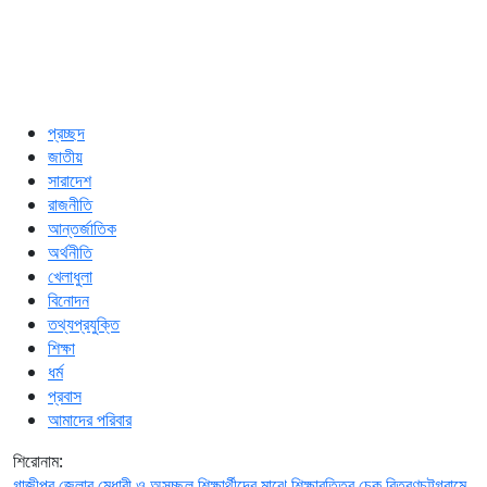
প্রচ্ছদ
জাতীয়
সারাদেশ
রাজনীতি
আন্তর্জাতিক
অর্থনীতি
খেলাধুলা
বিনোদন
তথ্যপ্রযুক্তি
শিক্ষা
ধর্ম
প্রবাস
আমাদের পরিবার
শিরোনাম:
গাজীপুর জেলার মেধাবী ও অসচ্ছল শিক্ষার্থীদের মাঝে শিক্ষাবৃত্তির চেক বিতরণ
চট্টগ্রামে