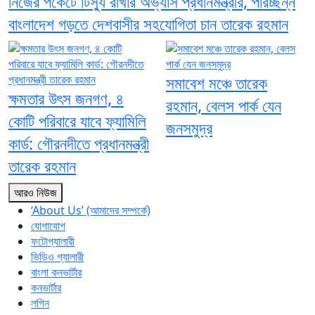
নিজের পকেটে টিস্যু রাখার অভ্যাস প্রধানমন্ত্রীর, পরিচ্ছন্ন
বাংলাদেশ গড়তে দেশবাসীর সহযোগিতা চান তারেক রহমান
সমাবেশ মঞ্চে তারেক
ক্ষমতার উৎস জনগণ, ৪
রহমান, ‎বেলস পার্ক যেন
কোটি পরিবারে যাবে ফ্যামিলি
জনসমুদ্র
কার্ড: গৌরনদীতে প্রধানমন্ত্রী
তারেক রহমান
আরও নিউজ
‘About Us’ (আমাদের সম্পর্কে)
যোগাযোগ
ফটোগ্যালারী
ভিডিও গ্যালারী
বাংলা কনভার্টার
কনভার্টার
লগিন