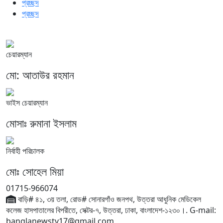
প্রচ্ছদ
প্রচ্ছদ
চেয়ারম্যান
মো: আতাউর রহমান
ভাইস চেয়ারম্যান
মোসাঃ রুমানা ইসলাম
নির্বাহী পরিচালক
মোঃ সোহেল মিয়া
01715-966074
বাড়ি# ৪১, ৩য় তলা, রোড# সোনারগাঁও জনপথ, উত্তরা আধুনিক মেডিকেল
কলেজ হাসপাতালের বিপরীতে, সেক্টর-৭, উত্তরা, ঢাকা, বাংলাদেশ-১২৩০।. G-mail:
banglanewstv17@gmail.com